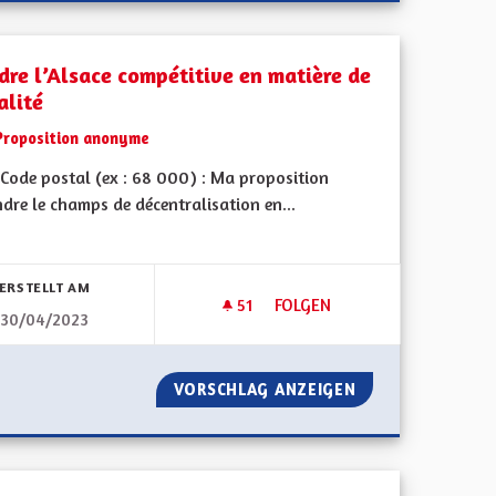
dre l’Alsace compétitive en matière de
alité
Proposition anonyme
Code postal (ex : 68 000) : Ma proposition
ndre le champs de décentralisation en...
bnisse nach Kategorie filtern:
ERSTELLT AM
51
51 FOLLOWER
FOLGEN
30/04/2023
NCES SCOLAIRES
RENDRE L’ALSACE COMPÉTITIV
NES DE VACANCES SCOLAIRES
VORSCHLAG ANZEIGEN
RENDRE L’ALSACE