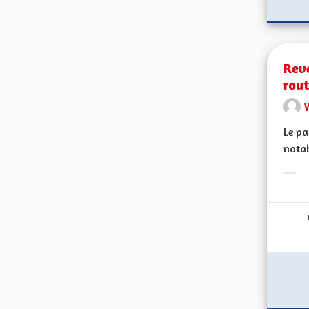
Rev
rout
Le pa
notab
Erge