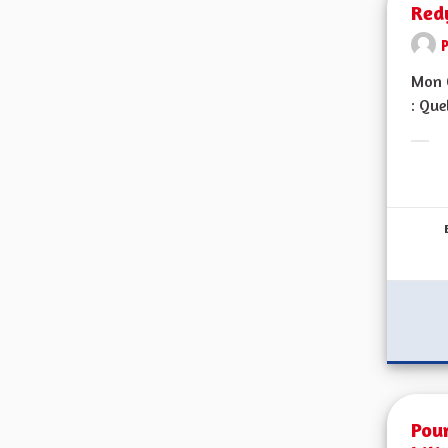
Red
Mon C
: Que
Erge
Pou