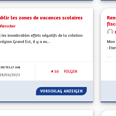
blir les zones de vacances scolaires
Ren
fisc
Wierscher
 les inombrables effets négatifs de la création
 région Grand Est, il y a eu...
Mon 
: Ete
bnisse nach Kategorie filtern:
Erge
ERSTELLT AM
50
50 FOLLOWER
FOLGEN
28/04/2023
RÉTABLIR LES ZONES DE VACA
VORSCHLAG ANZEIGEN
RÉTABLIR LES ZO