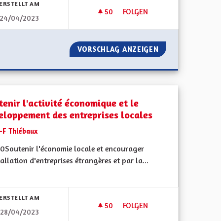
ERSTELLT AM
50
50 FOLLOWER
FOLGEN
24/04/2023
TOTALEMENT BILINGUE
PERSONNES
VORSCHLAG ANZEIGEN
TOTALEMENT BIL
tenir l'activité économique et le
eloppement des entreprises locales
J-F Thiébaux
0Soutenir l'économie locale et encourager
tallation d'entreprises étrangères et par la...
bnisse nach Kategorie filtern:
ERSTELLT AM
50
50 FOLLOWER
FOLGEN
28/04/2023
 L'ÉCONOMIE ET ENCOURAGER L'INSTALLATION DES ENTREPRISES
SOUTENIR L'ACTIVITÉ ÉCONO