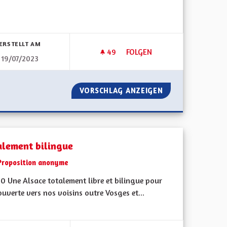
bnisse nach Kategorie filtern:
ERSTELLT AM
49
49 FOLLOWER
FOLGEN
19/07/2023
ARTEMENTALE
UNE ECOTAXE SUR L’A35 POUR
/H SUR DÉPARTEMENTALE
VORSCHLAG ANZEIGEN
UNE ECOTAXE SUR
alement bilingue
Proposition anonyme
0 Une Alsace totalement libre et bilingue pour
ouverte vers nos voisins outre Vosges et...
bnisse nach Kategorie filtern: