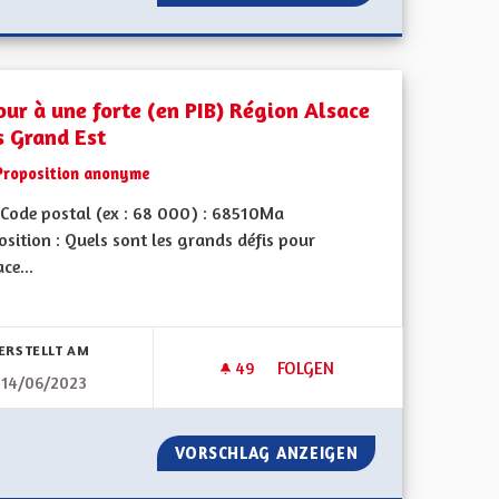
our à une forte (en PIB) Région Alsace
s Grand Est
Proposition anonyme
Code postal (ex : 68 000) : 68510Ma
sition : Quels sont les grands défis pour
ace...
bnisse nach Kategorie filtern:
ERSTELLT AM
49
49 FOLLOWER
FOLGEN
14/06/2023
UR TOUTES LES ROUTES D'ALSACE
RETOUR À UNE FORTE (EN PI
M/H DANS SUR TOUTES LES ROUTES D'ALSACE
VORSCHLAG ANZEIGEN
RETOUR À UNE FO