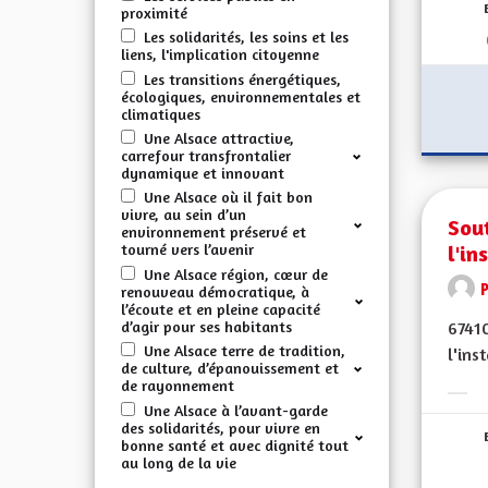
proximité
Les solidarités, les soins et les
liens, l'implication citoyenne
Les transitions énergétiques,
écologiques, environnementales et
climatiques
Une Alsace attractive,
carrefour transfrontalier
dynamique et innovant
Une Alsace où il fait bon
vivre, au sein d’un
Sout
environnement préservé et
l'in
tourné vers l’avenir
Une Alsace région, cœur de
renouveau démocratique, à
l’écoute et en pleine capacité
d’agir pour ses habitants
67410
Une Alsace terre de tradition,
l'ins
de culture, d’épanouissement et
de rayonnement
Erge
Une Alsace à l’avant-garde
des solidarités, pour vivre en
bonne santé et avec dignité tout
au long de la vie