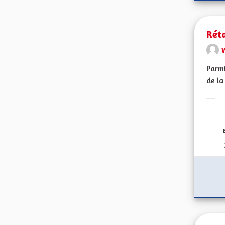
Réta
Parmi
de la
Erge