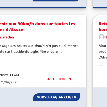
enir aux 90km/h dans sur toutes les
Ret
es d'Alsace
hor
Wierscher
ssage des routes à 80km/h n'a pas eu d'impact
Mon 
le sur l'accidentologie. Pire encore, il...
propo
l’Als
bnisse nach Kategorie filtern:
Erge
ERSTELLT AM
51
51 FOLLOWER
FOLGEN
21/04/2023
REVENIR AUX 90KM/H DANS S
VORSCHLAG ANZEIGEN
REVENIR AUX 90K