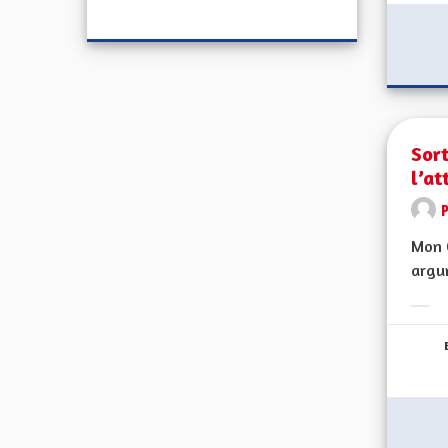
Sort
l’at
Mon C
argum
Erge