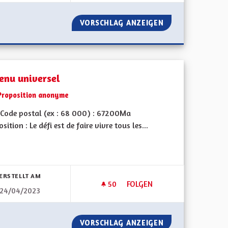
OMIE ET ENCOURAGER L'INSTALLATION DES ENTREPRISES
VORSCHLAG ANZEIGEN
SOUTENIR L'ACT
enu universel
Proposition anonyme
Code postal (ex : 68 000) : 67200Ma
sition : Le défi est de faire vivre tous les...
bnisse nach Kategorie filtern:
ERSTELLT AM
50
50 FOLLOWER
FOLGEN
24/04/2023
ESTAURER L’ATTRACTIVITÉ DE L’ALSACE
REVENU UNIVERSEL
 EST POUR RESTAURER L’ATTRACTIVITÉ DE L’ALSACE
VORSCHLAG ANZEIGEN
REVENU UNIVERS