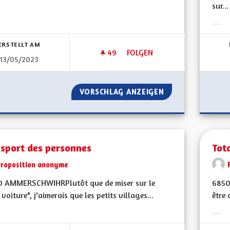
sur...
bnisse nach Kategorie filtern:
Erge
ERSTELLT AM
49
49 FOLLOWER
FOLGEN
13/05/2023
VITESSE À 90 KM/H SUR DÉP
VORSCHLAG ANZEIGEN
VITESSE À 90 KM
nsport des personnes
Tot
Proposition anonyme
0 AMMERSCHWIHRPlutôt que de miser sur le
6850
 voiture", j'aimerais que les petits villages...
être 
bnisse nach Kategorie filtern:
Erge