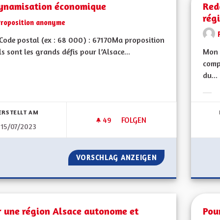
ynamisation économique
Red
rég
Proposition anonyme
ode postal (ex : 68 000) : 67170Ma proposition
ls sont les grands défis pour l’Alsace...
Mon 
compé
du...
bnisse nach Kategorie filtern:
Erge
ERSTELLT AM
49
49 FOLLOWER
FOLGEN
15/07/2023
REDYNAMISATION ÉCONOMIQ
VORSCHLAG ANZEIGEN
REDYNAMISATIO
r une région Alsace autonome et
Pou