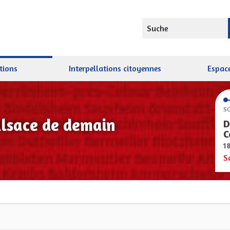
Suche
tions
Interpellations citoyennes
Espace
SC
Alsace de demain
D
C
1
S