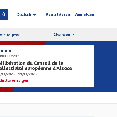
Registrieren
Anmelden
Deutsch
Choisir la langue
Sprache wählen
s citoyens
Alsace.eu
(Externer Link)
HRITT 4 VON 4
élibération du Conseil de la
ollectivité européenne d'Alsace
8/12/2023 - 19/12/2023
chritte anzeigen