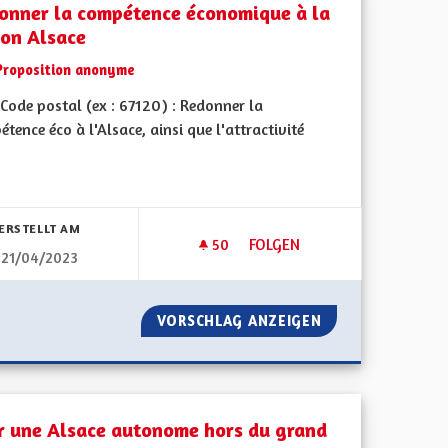
onner la compétence économique à la
ion Alsace
Proposition anonyme
Code postal (ex : 67120) : Redonner la
tence éco à l'Alsace, ainsi que l'attractivité
bnisse nach Kategorie filtern:
ERSTELLT AM
50
50 FOLLOWER
FOLGEN
21/04/2023
UE
REDONNER LA COMPÉTENCE É
N ÉCONOMIQUE
VORSCHLAG ANZEIGEN
REDONNER LA CO
r une Alsace autonome hors du grand