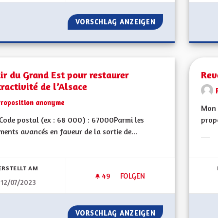
VORSCHLAG ANZEIGEN
SOUTENIR L'ÉCON
ir du Grand Est pour restaurer
Rev
tractivité de l’Alsace
Proposition anonyme
Mon 
ode postal (ex : 68 000) : 67000Parmi les
propo
ents avancés en faveur de la sortie de...
Erge
bnisse nach Kategorie filtern:
ERSTELLT AM
49
49 FOLLOWER
FOLGEN
12/07/2023
SORTIR DU GRAND EST POUR R
VORSCHLAG ANZEIGEN
SORTIR DU GRAND