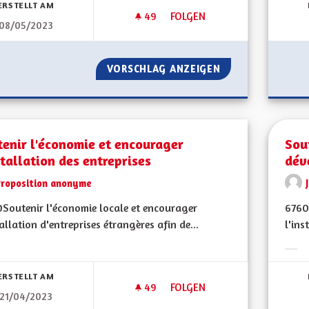
ERSTELLT AM
49
49 FOLLOWER
FOLGEN
08/05/2023
TRANSPORT DES PERSONNES
VORSCHLAG ANZEIGEN
TRANSPORT DES 
enir l'économie et encourager
Sou
stallation des entreprises
dév
Proposition anonyme
Soutenir l'économie locale et encourager
6760
tallation d'entreprises étrangères afin de...
l'ins
bnisse nach Kategorie filtern:
Erge
ERSTELLT AM
49
49 FOLLOWER
FOLGEN
21/04/2023
SOUTENIR