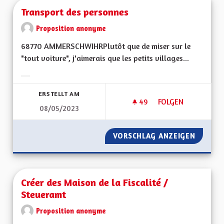
Transport des personnes
Proposition anonyme
68770 AMMERSCHWIHRPlutôt que de miser sur le
"tout voiture", j'aimerais que les petits villages...
Ergebnisse nach Kategorie filtern:
ERSTELLT AM
49
49 FOLLOWER
FOLGEN
08/05/2023
TRANSPORT DES P
VORSCHLAG ANZEIGEN
TRANSP
Créer des Maison de la Fiscalité /
Steueramt
Proposition anonyme