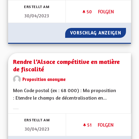
ERSTELLT AM
50
50 FOLLOWER
FOLGEN
30/04/2023
CRÉER UNE ZONE F
VORSCHLAG ANZEIGEN
CRÉER 
Rendre l’Alsace compétitive en matière
de fiscalité
Proposition anonyme
Mon Code postal (ex : 68 000) : Ma proposition
: Etendre le champs de décentralisation en...
Ergebnisse nach Kategorie filtern:
ERSTELLT AM
51
51 FOLLOWER
FOLGEN
30/04/2023
RENDRE L’ALSACE C