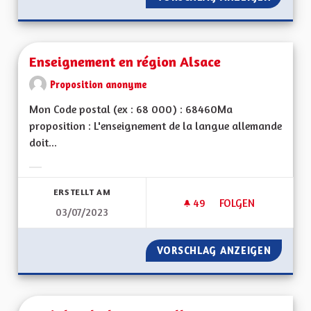
Enseignement en région Alsace
Proposition anonyme
Mon Code postal (ex : 68 000) : 68460Ma
proposition : L'enseignement de la langue allemande
doit...
Ergebnisse nach Kategorie filtern:
ERSTELLT AM
49
49 FOLLOWER
FOLGEN
03/07/2023
ENSEIGNEMENT EN 
VORSCHLAG ANZEIGEN
ENSEIG