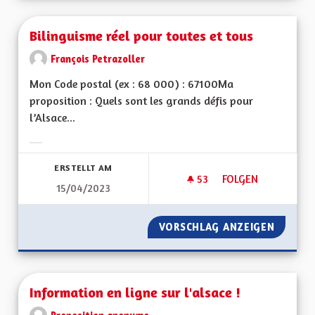
Bilinguisme réel pour toutes et tous
François Petrazoller
Mon Code postal (ex : 68 000) : 67100Ma
proposition : Quels sont les grands défis pour
l’Alsace...
Ergebnisse nach Kategorie filtern:
ERSTELLT AM
53
53 FOLLOWER
FOLGEN
15/04/2023
BILINGUISME RÉEL
VORSCHLAG ANZEIGEN
BILING
Information en ligne sur l'alsace !