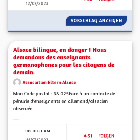
12/07/2023
VORSCHLAG ANZEIGEN
PÔLE M
Alsace bilingue, en danger ! Nous
demandons des enseignants
germanophones pour les citoyens de
demain.
Association Eltern Alsace
Mon Code postal : 68 025Face à un contexte de
pénurie d’enseignants en allemand/alsacien
observée...
Ergebnisse nach Kategorie filtern:
ERSTELLT AM
51
51 FOLLOWER
FOLGEN
11/07/2023