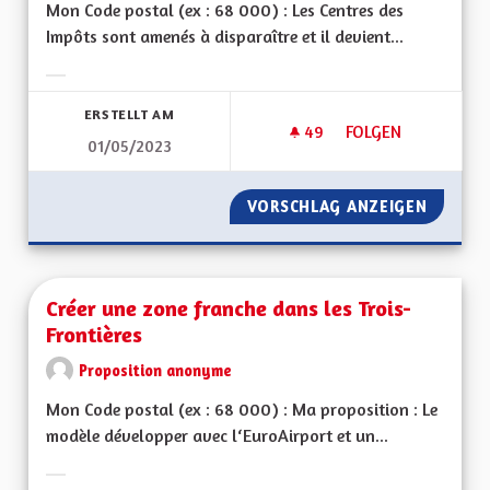
Mon Code postal (ex : 68 000) : Les Centres des
Impôts sont amenés à disparaître et il devient...
Ergebnisse nach Kategorie filtern:
ERSTELLT AM
49
49 FOLLOWER
FOLGEN
01/05/2023
CRÉER DES MAISON 
VORSCHLAG ANZEIGEN
CRÉER 
Créer une zone franche dans les Trois-
Frontières
Proposition anonyme
Mon Code postal (ex : 68 000) : Ma proposition : Le
modèle développer avec l‘EuroAirport et un...
Ergebnisse nach Kategorie filtern: