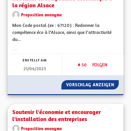
la région Alsace
Proposition anonyme
Mon Code postal (ex : 67120) : Redonner la
compétence éco à l'Alsace, ainsi que l'attractivité
du...
Ergebnisse nach Kategorie filtern:
ERSTELLT AM
50
50 FOLLOWER
FOLGEN
21/04/2023
REDONNER LA COMP
VORSCHLAG ANZEIGEN
REDONN
Soutenir l'économie et encourager
l'installation des entreprises
Proposition anonyme