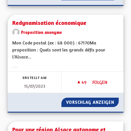
Redynamisation économique
Proposition anonyme
Mon Code postal (ex : 68 000) : 67170Ma
proposition : Quels sont les grands défis pour
l’Alsace...
Ergebnisse nach Kategorie filtern:
ERSTELLT AM
49
49 FOLLOWER
FOLGEN
15/07/2023
REDYNAMISATION 
VORSCHLAG ANZEIGEN
REDYNA
Pour une région Alsace autonome et