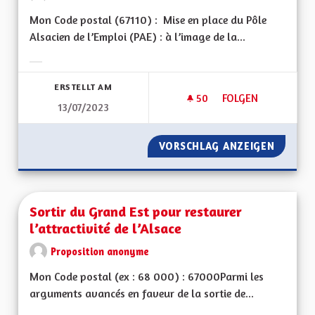
Mon Code postal (67110) : Mise en place du Pôle
Alsacien de l’Emploi (PAE) : à l’image de la...
Ergebnisse nach Kategorie filtern:
ERSTELLT AM
50
50 FOLLOWER
FOLGEN
13/07/2023
MISE EN PLACE DU P
VORSCHLAG ANZEIGEN
MISE EN
Sortir du Grand Est pour restaurer
l’attractivité de l’Alsace
Proposition anonyme
Mon Code postal (ex : 68 000) : 67000Parmi les
arguments avancés en faveur de la sortie de...