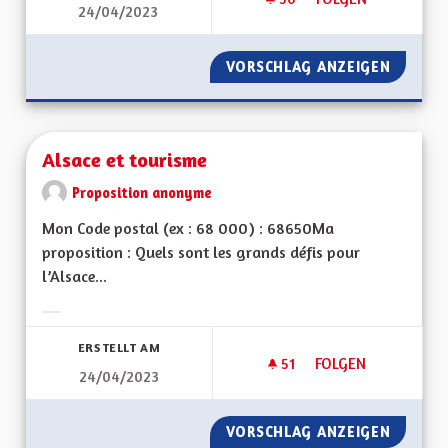
24/04/2023
REVENU UNIVERSEL
VORSCHLAG ANZEIGEN
REVENU
Alsace et tourisme
Proposition anonyme
Mon Code postal (ex : 68 000) : 68650Ma
proposition : Quels sont les grands défis pour
l’Alsace...
Ergebnisse nach Kategorie filtern:
ERSTELLT AM
51
51 FOLLOWER
FOLGEN
24/04/2023
ALSACE ET TOURIS
VORSCHLAG ANZEIGEN
ALSACE