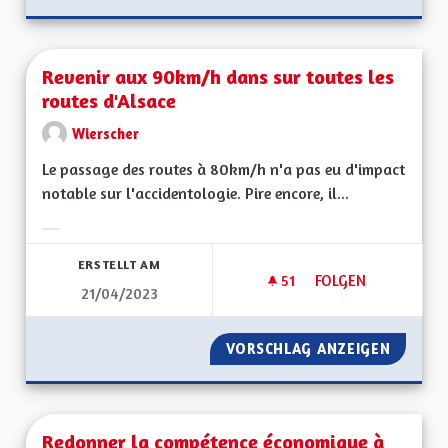
Revenir aux 90km/h dans sur toutes les
routes d'Alsace
Wierscher
Le passage des routes à 80km/h n'a pas eu d'impact
notable sur l'accidentologie. Pire encore, il...
Ergebnisse nach Kategorie filtern:
ERSTELLT AM
51
51 FOLLOWER
FOLGEN
21/04/2023
REVENIR AUX 90KM
VORSCHLAG ANZEIGEN
REVENI
Redonner la compétence économique à