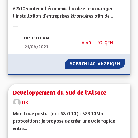
67410Soutenir l'économie locale et encourager
l'installation d'entreprises étrangères afin de...
Ergebnisse nach Kategorie filtern:
ERSTELLT AM
49
49 FOLLOWER
FOLGEN
21/04/2023
VORSCHLAG ANZEIGEN
SOUTEN
Developpement du Sud de l'Alsace
DK
Mon Code postal (ex : 68 000) : 68300Ma
proposition : Je propose de créer une voie rapide
entre...