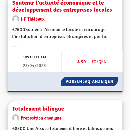
Soutenir l'activité économique et le
développement des entreprises locales
J-F Thiébaux
67600Soutenir l'économie locale et encourager
l'installation d'entreprises étrangères et par la...
Ergebnisse nach Kategorie filtern:
ERSTELLT AM
50
50 FOLLOWER
FOLGEN
28/04/2023
SOUTENIR L'ACTIV
VORSCHLAG ANZEIGEN
SOUTEN
Totalement bilingue
Proposition anonyme
68500 Une Alsace totalement libre et bilingue pour