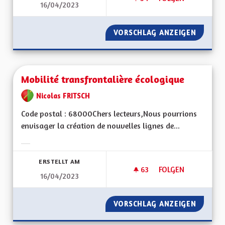
16/04/2023
POUR UNE ALSACE
VORSCHLAG ANZEIGEN
POUR U
Mobilité transfrontalière écologique
Nicolas FRITSCH
Code postal : 68000Chers lecteurs,Nous pourrions
envisager la création de nouvelles lignes de...
Ergebnisse nach Kategorie filtern:
ERSTELLT AM
63
63 FOLLOWER
FOLGEN
16/04/2023
MOBILITÉ TRANSFR
VORSCHLAG ANZEIGEN
MOBILI