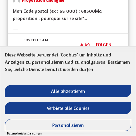
Proposition anonyme
Mon Code postal (ex : 68 000) : 68500Ma
proposition : pourquoi sur se site"...
Ergebnisse nach Kategorie filtern:
ERSTELLT AM
49
49 FOLLOWER
FOLGEN
15/04/2023
INFORMATION EN LI
Diese Webseite verwendet 'Cookies' um Inhalte und
Anzeigen zu personalisieren und zu analysieren. Bestimmen
VORSCHLAG ANZEIGEN
INFORMA
Sie, welche Dienste benutzt werden dürfen
Alle akzeptieren
Développer le Tourisme vert
Suss
Verbiete alle Cookies
Mon Code postal: Ma proposition : développer le
tourisme vert, nous habitons dans une région si...
Personalisieren
Datenschutzbestimmungen