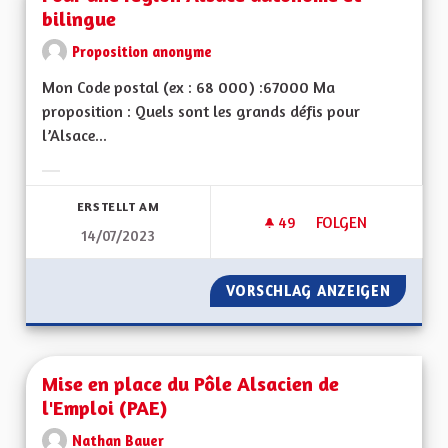
bilingue
Proposition anonyme
Mon Code postal (ex : 68 000) :67000 Ma
proposition : Quels sont les grands défis pour
l’Alsace...
Ergebnisse nach Kategorie filtern:
ERSTELLT AM
49
49 FOLLOWER
FOLGEN
14/07/2023
POUR UNE RÉGION 
VORSCHLAG ANZEIGEN
POUR U
Mise en place du Pôle Alsacien de
l'Emploi (PAE)
Nathan Bauer