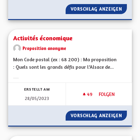
VORSCHLAG ANZEIGEN
ATOUTS
Activités économique
Proposition anonyme
Mon Code postal (ex : 68 200) : Ma proposition
: Quels sont les grands défis pour l’Alsace de...
Ergebnisse nach Kategorie filtern:
ERSTELLT AM
49
49 FOLLOWER
FOLGEN
28/05/2023
ACTIVITÉS ÉCONOM
VORSCHLAG ANZEIGEN
ACTIVI