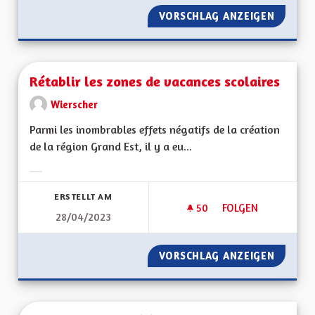
VORSCHLAG ANZEIGEN
RENDRE 
Rétablir les zones de vacances scolaires
Wierscher
Parmi les inombrables effets négatifs de la création
de la région Grand Est, il y a eu...
Ergebnisse nach Kategorie filtern:
ERSTELLT AM
50
50 FOLLOWER
FOLGEN
28/04/2023
RÉTABLIR LES ZONE
VORSCHLAG ANZEIGEN
RÉTABL