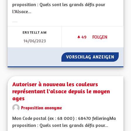
proposition : Quels sont les grands défis pour
l’Alsace...
Ergebnisse nach Kategorie filtern:
ERSTELLT AM
49
49 FOLLOWER
FOLGEN
14/06/2023
RETOUR À UNE FORT
VORSCHLAG ANZEIGEN
RETOUR
Autoriser à nouveau les couleurs
représentant l'alsace depuis le moyen
ages
Proposition anonyme
Mon Code postal (ex : 68 000) : 68470 felleringMa
proposition : Quels sont les grands défis pour...