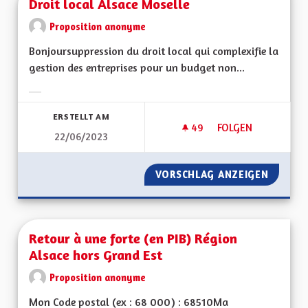
Droit local Alsace Moselle
Proposition anonyme
Bonjoursuppression du droit local qui complexifie la
gestion des entreprises pour un budget non...
Ergebnisse nach Kategorie filtern:
ERSTELLT AM
49
49 FOLLOWER
FOLGEN
22/06/2023
DROIT LOCAL ALSA
VORSCHLAG ANZEIGEN
DROIT 
Retour à une forte (en PIB) Région
Alsace hors Grand Est
Proposition anonyme
Mon Code postal (ex : 68 000) : 68510Ma