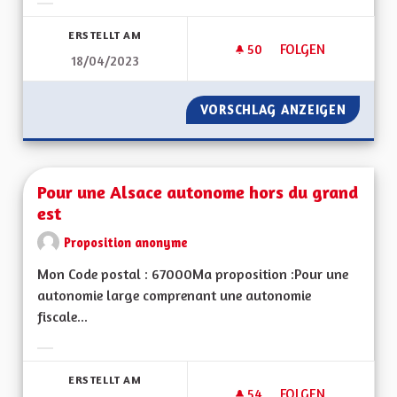
Ergebnisse nach Kategorie filtern:
ERSTELLT AM
50
50 FOLLOWER
FOLGEN
18/04/2023
DEVELOPPEMENT DU
VORSCHLAG ANZEIGEN
DEVELO
Pour une Alsace autonome hors du grand
est
Proposition anonyme
Mon Code postal : 67000Ma proposition :Pour une
autonomie large comprenant une autonomie
fiscale...
Ergebnisse nach Kategorie filtern:
ERSTELLT AM
54
54 FOLLOWER
FOLGEN