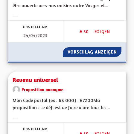
être ouverte vers nos voisins outre Vosges et...
Ergebnisse nach Kategorie filtern:
ERSTELLT AM
50
50 FOLLOWER
FOLGEN
24/04/2023
TOTALEMENT BILIN
VORSCHLAG ANZEIGEN
TOTALE
Revenu universel
Proposition anonyme
Mon Code postal (ex : 68 000) : 67200Ma
proposition : Le défi est de faire vivre tous les...
Ergebnisse nach Kategorie filtern:
ERSTELLT AM
50
50 FOLLOWER
FOLGEN