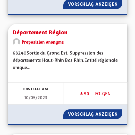
VORSCHLAG ANZEIGEN
ECONOM
Département Région
Proposition anonyme
68240Sortie du Grand Est. Suppression des
départements Haut-Rhin Bas Rhin.Entité régionale
unique...
Ergebnisse nach Kategorie filtern:
ERSTELLT AM
50
50 FOLLOWER
FOLGEN
10/05/2023
DÉPARTEMENT RÉG
VORSCHLAG ANZEIGEN
DÉPART