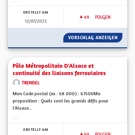
Ergebnisse nach Kategorie filtern:
ERSTELLT AM
49
49 FOLLOWER
FOLGEN
12/07/2023
SORTIR DU GRAND E
VORSCHLAG ANZEIGEN
SORTIR 
Pôle Métropolitain D'Alsace et
continuité des liaisons ferroviaires
TRENDEL
Mon Code postal (ex : 68 000) : 67500Ma
proposition : Quels sont les grands défis pour
l’Alsace...
Ergebnisse nach Kategorie filtern:
ERSTELLT AM
50
50 FOLLOWER
FOLGEN