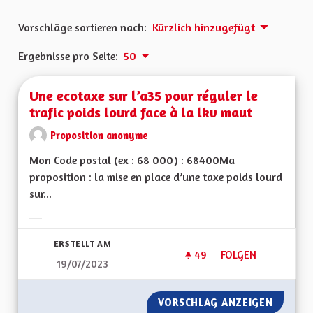
Vorschläge sortieren nach:
Kürzlich hinzugefügt
Ergebnisse pro Seite:
50
Une ecotaxe sur l’a35 pour réguler le
trafic poids lourd face à la lkv maut
Proposition anonyme
Mon Code postal (ex : 68 000) : 68400Ma
proposition : la mise en place d’une taxe poids lourd
sur...
Ergebnisse nach Kategorie filtern:
ERSTELLT AM
49
49 FOLLOWER
FOLGEN
19/07/2023
UNE ECOTAXE SUR L
VORSCHLAG ANZEIGEN
UNE EC