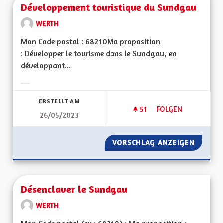
Développement touristique du Sundgau
WERTH
Mon Code postal : 68210Ma proposition
: Développer le tourisme dans le Sundgau, en
développant...
Ergebnisse nach Kategorie filtern:
ERSTELLT AM
51
51 FOLLOWER
FOLGEN
26/05/2023
DÉVELOPPEMENT T
VORSCHLAG ANZEIGEN
DÉVELO
Désenclaver le Sundgau
WERTH