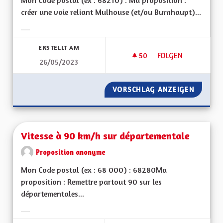
Mon Code postal (ex : 68210) : Ma proposition :
créer une voie reliant Mulhouse (et/ou Burnhaupt)...
Ergebnisse nach Kategorie filtern:
ERSTELLT AM
50
50 FOLLOWER
FOLGEN
26/05/2023
DÉSENCLAVER LE S
VORSCHLAG ANZEIGEN
DÉSENC
Vitesse à 90 km/h sur départementale
Proposition anonyme
Mon Code postal (ex : 68 000) : 68280Ma
proposition : Remettre partout 90 sur les
départementales...
Ergebnisse nach Kategorie filtern: