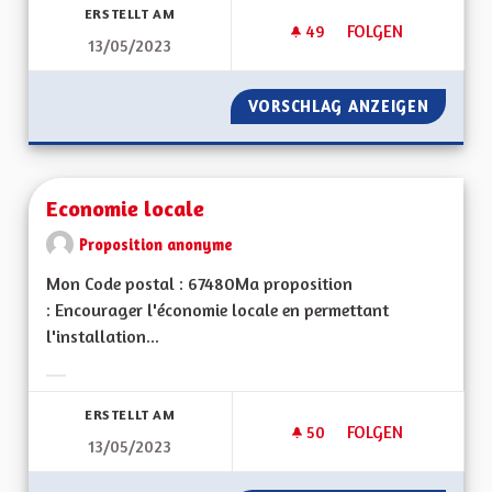
ERSTELLT AM
49
49 FOLLOWER
FOLGEN
13/05/2023
VITESSE À 90 KM/
VORSCHLAG ANZEIGEN
VITESS
Economie locale
Proposition anonyme
Mon Code postal : 67480Ma proposition
: Encourager l'économie locale en permettant
l'installation...
Ergebnisse nach Kategorie filtern:
ERSTELLT AM
50
50 FOLLOWER
FOLGEN
13/05/2023
ECONOMIE LOCALE