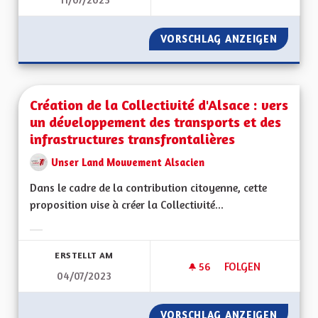
ALSACE BILINGUE,
VORSCHLAG ANZEIGEN
ALSACE
Création de la Collectivité d'Alsace : vers
un développement des transports et des
infrastructures transfrontalières
Unser Land Mouvement Alsacien
Dans le cadre de la contribution citoyenne, cette
proposition vise à créer la Collectivité...
Ergebnisse nach Kategorie filtern:
ERSTELLT AM
56
56 FOLLOWER
FOLGEN
04/07/2023
CRÉATION DE LA CO
VORSCHLAG ANZEIGEN
CRÉATI