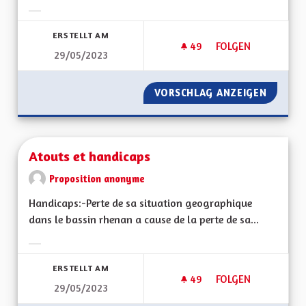
Ergebnisse nach Kategorie filtern:
ERSTELLT AM
49
49 FOLLOWER
FOLGEN
29/05/2023
AUTORISER À NOUV
VORSCHLAG ANZEIGEN
AUTORI
Atouts et handicaps
Proposition anonyme
Handicaps:-Perte de sa situation geographique
dans le bassin rhenan a cause de la perte de sa...
Ergebnisse nach Kategorie filtern:
ERSTELLT AM
49
49 FOLLOWER
FOLGEN
29/05/2023
ATOUTS ET HANDIC