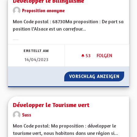
Développer le bilinguisme
Proposition anonyme
Mon Code postal : 68730Ma proposition : De part sa
position l'Alsace est un carrefour...
Ergebnisse nach Kategorie filtern:
ERSTELLT AM
53
53 FOLLOWER
FOLGEN
14/04/2023
DÉVELOPPER LE BIL
VORSCHLAG ANZEIGEN
DÉVELO
Développer le Tourisme vert
Suss
Mon Code postal: Ma proposition : développer le
tourisme vert, nous habitons dans une région si...