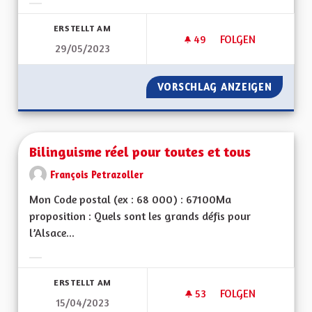
Ergebnisse nach Kategorie filtern:
ERSTELLT AM
49
49 FOLLOWER
FOLGEN
29/05/2023
AUTORISER À NOUV
VORSCHLAG ANZEIGEN
AUTORI
Bilinguisme réel pour toutes et tous
François Petrazoller
Mon Code postal (ex : 68 000) : 67100Ma
proposition : Quels sont les grands défis pour
l’Alsace...
Ergebnisse nach Kategorie filtern:
ERSTELLT AM
53
53 FOLLOWER
FOLGEN
15/04/2023
BILINGUISME RÉEL