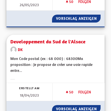
50
50 FOLLOWER
FOLGEN
26/05/2023
DÉSENCLAVER LE S
VORSCHLAG ANZEIGEN
DÉSENC
Developpement du Sud de l'Alsace
DK
Mon Code postal (ex : 68 000) : 68300Ma
proposition : Je propose de créer une voie rapide
entre...
Ergebnisse nach Kategorie filtern:
ERSTELLT AM
50
50 FOLLOWER
FOLGEN
18/04/2023
DEVELOPPEMENT DU
VORSCHLAG ANZEIGEN
DEVELO