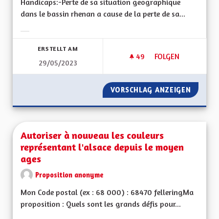
Handicaps:-Perte de sa situation geographique
dans le bassin rhenan a cause de la perte de sa...
Ergebnisse nach Kategorie filtern:
ERSTELLT AM
49
49 FOLLOWER
FOLGEN
29/05/2023
ATOUTS ET HANDIC
VORSCHLAG ANZEIGEN
ATOUTS
Autoriser à nouveau les couleurs
représentant l'alsace depuis le moyen
ages
Proposition anonyme
Mon Code postal (ex : 68 000) : 68470 felleringMa
proposition : Quels sont les grands défis pour...