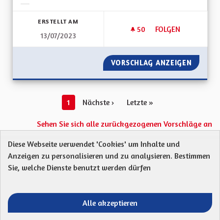
Ergebnisse nach Kategorie filtern:
ERSTELLT AM
50
50 FOLLOWER
FOLGEN
13/07/2023
MISE EN PLACE DU P
VORSCHLAG ANZEIGEN
MISE EN
1
Nächste ›
Letzte »
Sehen Sie sich alle zurückgezogenen Vorschläge an
Diese Webseite verwendet 'Cookies' um Inhalte und
Anzeigen zu personalisieren und zu analysieren. Bestimmen
Protection des Données
Charte de contribution
Sie, welche Dienste benutzt werden dürfen
Mentions légales
Was sind Gremien?
Standardtitel für terms-and-conditions
Standardtitel für initiatives
Alle akzeptieren
Open Data Dateien herunterladen