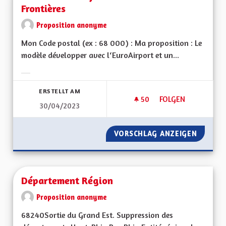
Frontières
Proposition anonyme
Mon Code postal (ex : 68 000) : Ma proposition : Le
modèle développer avec l‘EuroAirport et un...
Ergebnisse nach Kategorie filtern:
ERSTELLT AM
50
50 FOLLOWER
FOLGEN
30/04/2023
CRÉER UNE ZONE F
VORSCHLAG ANZEIGEN
CRÉER 
Département Région
Proposition anonyme
68240Sortie du Grand Est. Suppression des