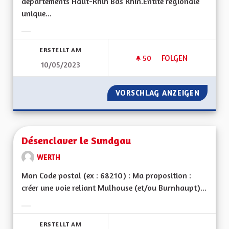
départements Haut-Rhin Bas Rhin.Entité régionale
unique...
Ergebnisse nach Kategorie filtern:
ERSTELLT AM
50
50 FOLLOWER
FOLGEN
10/05/2023
DÉPARTEMENT RÉG
VORSCHLAG ANZEIGEN
DÉPART
Désenclaver le Sundgau
WERTH
Mon Code postal (ex : 68210) : Ma proposition :
créer une voie reliant Mulhouse (et/ou Burnhaupt)...
Ergebnisse nach Kategorie filtern:
ERSTELLT AM