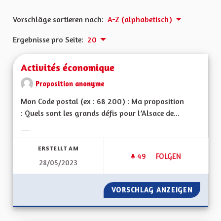
Vorschläge sortieren nach:
A-Z (alphabetisch)
Ergebnisse pro Seite:
20
Activités économique
Proposition anonyme
Mon Code postal (ex : 68 200) : Ma proposition
: Quels sont les grands défis pour l’Alsace de...
Ergebnisse nach Kategorie filtern:
ERSTELLT AM
49
49 FOLLOWER
FOLGEN
28/05/2023
ACTIVITÉS ÉCONOM
VORSCHLAG ANZEIGEN
ACTIVI