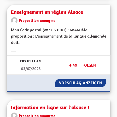
Enseignement en région Alsace
Proposition anonyme
Mon Code postal (ex : 68 000) : 68460Ma
proposition : L'enseignement de la langue allemande
doit...
Ergebnisse nach Kategorie filtern:
ERSTELLT AM
49
49 FOLLOWER
FOLGEN
03/07/2023
ENSEIGNEMENT EN 
VORSCHLAG ANZEIGEN
ENSEIG
Information en ligne sur l'alsace !
Proposition anonyme