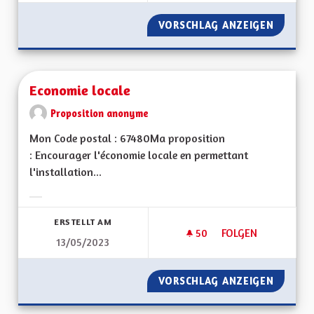
VORSCHLAG ANZEIGEN
DROIT 
Economie locale
Proposition anonyme
Mon Code postal : 67480Ma proposition
: Encourager l'économie locale en permettant
l'installation...
Ergebnisse nach Kategorie filtern:
ERSTELLT AM
50
50 FOLLOWER
FOLGEN
13/05/2023
ECONOMIE LOCALE
VORSCHLAG ANZEIGEN
ECONOM