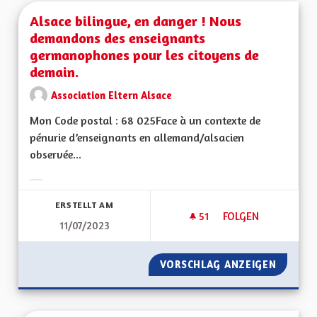
Alsace bilingue, en danger ! Nous
demandons des enseignants
germanophones pour les citoyens de
demain.
Association Eltern Alsace
Mon Code postal : 68 025Face à un contexte de
pénurie d’enseignants en allemand/alsacien
observée...
Ergebnisse nach Kategorie filtern:
ERSTELLT AM
51
51 FOLLOWER
FOLGEN
11/07/2023
ALSACE BILINGUE,
VORSCHLAG ANZEIGEN
ALSACE