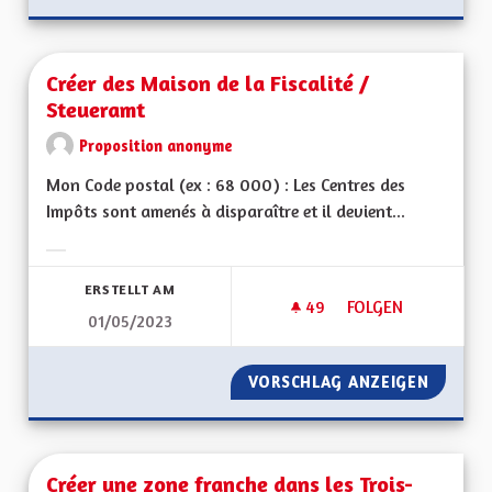
Créer des Maison de la Fiscalité /
Steueramt
Proposition anonyme
Mon Code postal (ex : 68 000) : Les Centres des
Impôts sont amenés à disparaître et il devient...
Ergebnisse nach Kategorie filtern:
ERSTELLT AM
49
49 FOLLOWER
FOLGEN
01/05/2023
CRÉER DES MAISON 
VORSCHLAG ANZEIGEN
CRÉER 
Créer une zone franche dans les Trois-