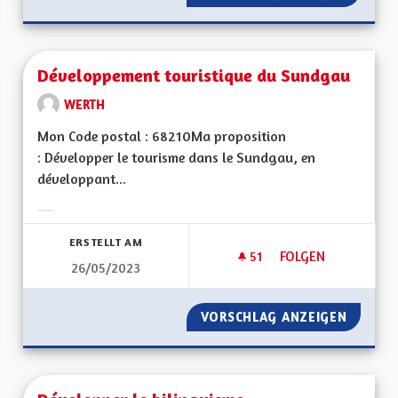
Développement touristique du Sundgau
WERTH
Mon Code postal : 68210Ma proposition
: Développer le tourisme dans le Sundgau, en
développant...
Ergebnisse nach Kategorie filtern:
ERSTELLT AM
51
51 FOLLOWER
FOLGEN
26/05/2023
DÉVELOPPEMENT T
VORSCHLAG ANZEIGEN
DÉVELO