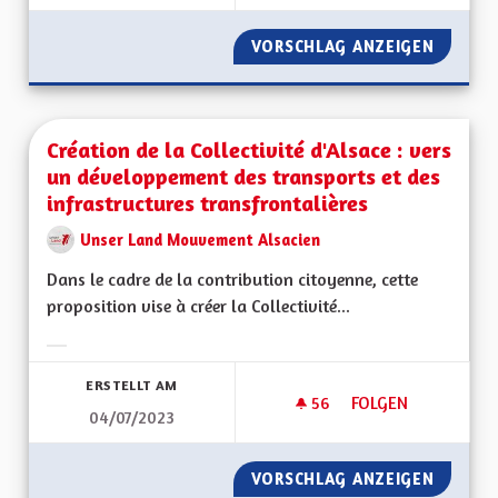
VORSCHLAG ANZEIGEN
BILING
Création de la Collectivité d'Alsace : vers
un développement des transports et des
infrastructures transfrontalières
Unser Land Mouvement Alsacien
Dans le cadre de la contribution citoyenne, cette
proposition vise à créer la Collectivité...
Ergebnisse nach Kategorie filtern:
ERSTELLT AM
56
56 FOLLOWER
FOLGEN
04/07/2023
CRÉATION DE LA CO
VORSCHLAG ANZEIGEN
CRÉATI