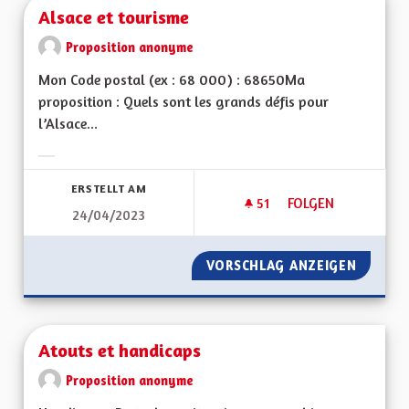
Alsace et tourisme
Proposition anonyme
Mon Code postal (ex : 68 000) : 68650Ma
proposition : Quels sont les grands défis pour
l’Alsace...
Ergebnisse nach Kategorie filtern:
ERSTELLT AM
51
51 FOLLOWER
FOLGEN
24/04/2023
ALSACE ET TOURIS
VORSCHLAG ANZEIGEN
ALSACE
Atouts et handicaps
Proposition anonyme