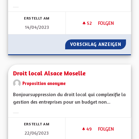
Ergebnisse nach Kategorie filtern:
ERSTELLT AM
52
52 FOLLOWER
FOLGEN
14/04/2023
DÉVELOPPER LE TO
VORSCHLAG ANZEIGEN
DÉVELO
Droit local Alsace Moselle
Proposition anonyme
Bonjoursuppression du droit local qui complexifie la
gestion des entreprises pour un budget non...
Ergebnisse nach Kategorie filtern:
ERSTELLT AM
49
49 FOLLOWER
FOLGEN
22/06/2023
DROIT LOCAL ALSA