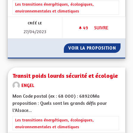
Filtrer les résultats de la catégorie : Les transitions énergéti
Les transitions énergétiques, écologiques,
environnementales et climatiques
CRÉÉ LE
49
49 ABONNÉS
SUIVRE
27/04/2023
ISOLATION/ RÉNOV
VOIR LA PROPOSITION
ISOLAT
Transit poids lourds sécurité et écologie
ENGEL
Mon Code postal (ex : 68 000) : 68920Ma
proposition : Quels sont les grands défis pour
l’Alsace...
Filtrer les résultats de la catégorie : Les transitions énergéti
Les transitions énergétiques, écologiques,
environnementales et climatiques