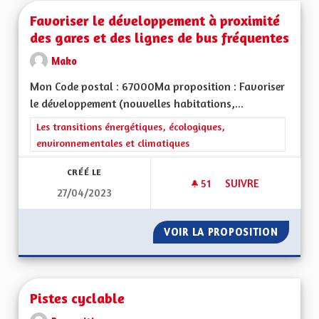
Favoriser le développement à proximité
des gares et des lignes de bus fréquentes
Mako
Mon Code postal : 67000Ma proposition : Favoriser
le développement (nouvelles habitations,...
Filtrer les résultats de la catégorie : Les transitions énergéti
Les transitions énergétiques, écologiques,
environnementales et climatiques
CRÉÉ LE
51
51 ABONNÉS
SUIVRE
27/04/2023
FAVORISER LE DÉVE
VOIR LA PROPOSITION
FAVORI
Pistes cyclable