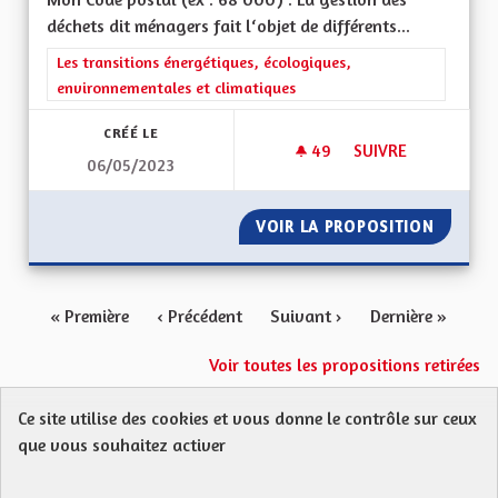
déchets dit ménagers fait l‘objet de différents...
Filtrer les résultats de la catégorie : Les transitions énergéti
Les transitions énergétiques, écologiques,
environnementales et climatiques
CRÉÉ LE
49
49 ABONNÉS
SUIVRE
06/05/2023
BEBBI SACK ET BEBBI
VOIR LA PROPOSITION
BEBBI S
« Première
‹ Précédent
Suivant ›
Dernière »
Voir toutes les propositions retirées
Ce site utilise des cookies et vous donne le contrôle sur ceux
Protection des Données
Charte de contribution
que vous souhaitez activer
Mentions légales
FAQ
CGU
Droit d’interpellation citoyenne : comment ça marche ?