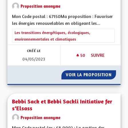
Proposition anonyme
Mon Code postal : 67150Ma proposition : Favoriser
les énergies renouvelables en obligeant les...
Filtrer les résultats de la catégorie : Les transitions énergéti
Les transitions énergétiques, écologiques,
environnementales et climatiques
CRÉÉ LE
50
50 ABONNÉS
SUIVRE
04/05/2023
ÉCOLOGIE ET BIODI
VOIR LA PROPOSITION
ÉCOLOG
Bebbi Sack et Bebbi Sackli Initiative fer
s‘Elsass
Proposition anonyme
Mon Code postal (ex : 68 000) : La gestion des