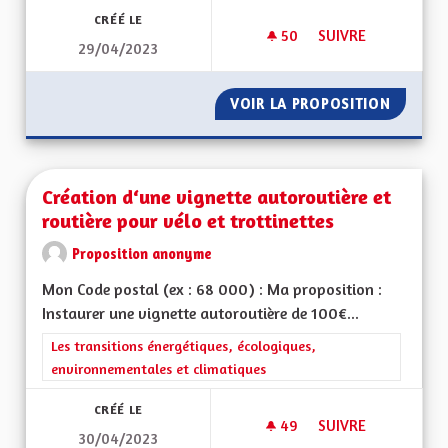
CRÉÉ LE
50
50 ABONNÉS
SUIVRE
29/04/2023
TRANSIT POIDS LOU
VOIR LA PROPOSITION
TRANSI
Création d‘une vignette autoroutière et
routière pour vélo et trottinettes
Proposition anonyme
Mon Code postal (ex : 68 000) : Ma proposition :
Instaurer une vignette autoroutière de 100€...
Filtrer les résultats de la catégorie : Les transitions énergéti
Les transitions énergétiques, écologiques,
environnementales et climatiques
CRÉÉ LE
49
49 ABONNÉS
SUIVRE
30/04/2023
CRÉATION D‘UNE V