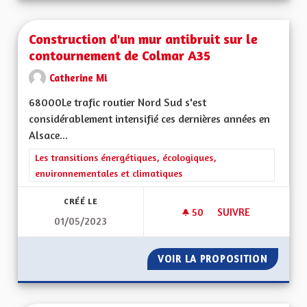
Construction d'un mur antibruit sur le
contournement de Colmar A35
Catherine Mi
68000Le trafic routier Nord Sud s'est
considérablement intensifié ces dernières années en
Alsace...
Filtrer les résultats de la catégorie : Les transitions énergéti
Les transitions énergétiques, écologiques,
environnementales et climatiques
CRÉÉ LE
50
50 ABONNÉS
SUIVRE
01/05/2023
CONSTRUCTION D'U
VOIR LA PROPOSITION
CONSTR