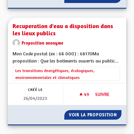
Recuperation d'eau a disposition dans
les lieux publics
Proposition anonyme
Mon Code postal (ex : 68 000) : 68170Ma
proposition : Que les batiments ouverts au public...
Filtrer les résultats de la catégorie : Les transitions énergéti
Les transitions énergétiques, écologiques,
environnementales et climatiques
CRÉÉ LE
49
49 ABONNÉS
SUIVRE
26/04/2023
RECUPERATION D'EA
VOIR LA PROPOSITION
RECUPE