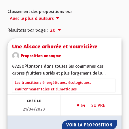
Classement des propositions par :
Avec le plus d'auteurs
Résultats par page :
20
Une Alsace arborée et nourricière
Proposition anonyme
67250Plantons dans toutes les communes des
arbres fruitiers variés et plus largement de la...
Filtrer les résultats de la catégorie : Les transitions énergéti
Les transitions énergétiques, écologiques,
environnementales et climatiques
CRÉÉ LE
54
54 ABONNÉS
SUIVRE
21/04/2023
UNE ALSACE ARBOR
VOIR LA PROPOSITION
UNE AL