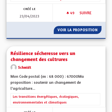
CRÉÉ LE
49
49 ABONNÉS
SUIVRE
23/04/2023
FAVORISER LA CRÉ
VOIR LA PROPOSITION
FAVORI
Résilience sécheresse vers un
changement des cultrures
Schmidt
Mon Code postal (ex : 68 000) : 67000Ma
proposition : soutenir un changement de
l'agriculture...
Filtrer les résultats de la catégorie : Les transitions énergéti
Les transitions énergétiques, écologiques,
environnementales et climatiques