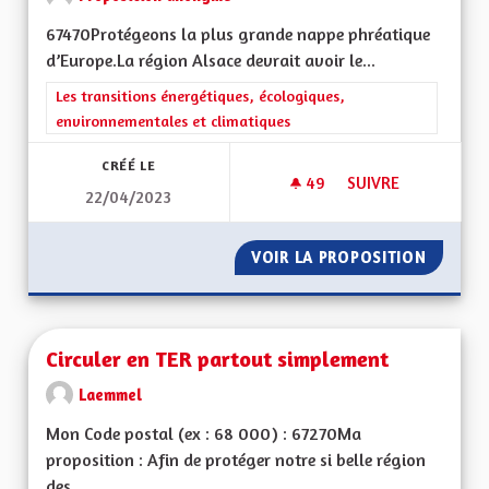
67470Protégeons la plus grande nappe phréatique
d’Europe.La région Alsace devrait avoir le...
Filtrer les résultats de la catégorie : Les transitions énergéti
Les transitions énergétiques, écologiques,
environnementales et climatiques
CRÉÉ LE
49
49 ABONNÉS
SUIVRE
22/04/2023
GESTION DE LA NA
VOIR LA PROPOSITION
GESTIO
Circuler en TER partout simplement
Laemmel
Mon Code postal (ex : 68 000) : 67270Ma
proposition : Afin de protéger notre si belle région
des...