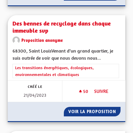
Des bennes de recyclage dans chaque
immeuble svp
Proposition anonyme
68300, Saint LouisVenant d'un grand quartier, je
suis outrée de voir que nous devons nous...
Filtrer les résultats de la catégorie : Les transitions énergéti
Les transitions énergétiques, écologiques,
environnementales et climatiques
CRÉÉ LE
50
50 ABONNÉS
SUIVRE
21/04/2023
DES BENNES DE RE
VOIR LA PROPOSITION
DES BE