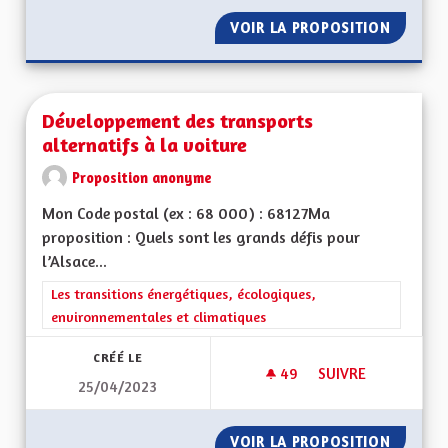
VOIR LA PROPOSITION
ÊTRE A
Développement des transports
alternatifs à la voiture
Proposition anonyme
Mon Code postal (ex : 68 000) : 68127Ma
proposition : Quels sont les grands défis pour
l’Alsace...
Filtrer les résultats de la catégorie : Les transitions énergéti
Les transitions énergétiques, écologiques,
environnementales et climatiques
CRÉÉ LE
49
49 ABONNÉS
SUIVRE
25/04/2023
DÉVELOPPEMENT DE
VOIR LA PROPOSITION
DÉVELO