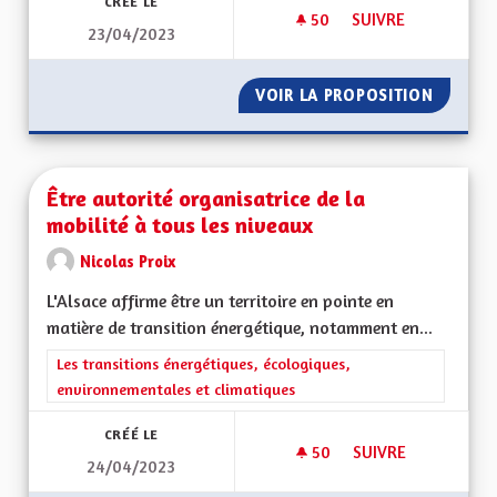
CRÉÉ LE
50
50 ABONNÉS
SUIVRE
23/04/2023
RÉSILIENCE SÉCHE
VOIR LA PROPOSITION
RÉSILI
Être autorité organisatrice de la
mobilité à tous les niveaux
Nicolas Proix
L'Alsace affirme être un territoire en pointe en
matière de transition énergétique, notamment en...
Filtrer les résultats de la catégorie : Les transitions énergéti
Les transitions énergétiques, écologiques,
environnementales et climatiques
CRÉÉ LE
50
50 ABONNÉS
SUIVRE
24/04/2023
ÊTRE AUTORITÉ ORG