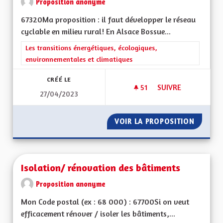
Proposition anonyme
67320Ma proposition : il faut développer le réseau
cyclable en milieu rural! En Alsace Bossue...
Filtrer les résultats de la catégorie : Les transitions énergéti
Les transitions énergétiques, écologiques,
environnementales et climatiques
CRÉÉ LE
51
51 ABONNÉS
SUIVRE
27/04/2023
PISTES CYCLABLE
VOIR LA PROPOSITION
PISTES 
Isolation/ rénovation des bâtiments
Proposition anonyme
Mon Code postal (ex : 68 000) : 67700Si on veut
efficacement rénover / isoler les bâtiments,...