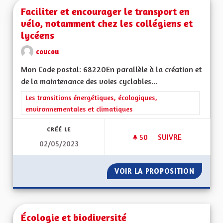
Faciliter et encourager le transport en
vélo, notamment chez les collégiens et
lycéens
coucou
Mon Code postal: 68220En parallèle à la création et
de la maintenance des voies cyclables...
Filtrer les résultats de la catégorie : Les transitions énergéti
Les transitions énergétiques, écologiques,
environnementales et climatiques
CRÉÉ LE
50
50 ABONNÉS
SUIVRE
02/05/2023
FACILITER ET ENCO
VOIR LA PROPOSITION
FACILI
Écologie et biodiversité