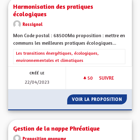
Harmonisation des pratiques
écologiques
Rossignol
Mon Code postal : 68500Ma proposition : mettre en
communs les meilleures pratiques écologiques...
Filtrer les résultats de la catégorie : Les transitions énergéti
Les transitions énergétiques, écologiques,
environnementales et climatiques
CRÉÉ LE
50
50 ABONNÉS
SUIVRE
22/04/2023
HARMONISATION DE
VOIR LA PROPOSITION
HARMON
Gestion de la nappe Phréatique
Proposition anonyme