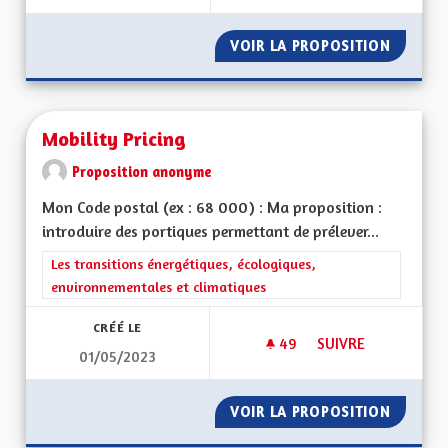
VOIR LA PROPOSITION
CRÉATI
Mobility Pricing
Proposition anonyme
Mon Code postal (ex : 68 000) : Ma proposition :
introduire des portiques permettant de prélever...
Filtrer les résultats de la catégorie : Les transitions énergéti
Les transitions énergétiques, écologiques,
environnementales et climatiques
CRÉÉ LE
49
49 ABONNÉS
SUIVRE
01/05/2023
MOBILITY PRICING
VOIR LA PROPOSITION
MOBILI