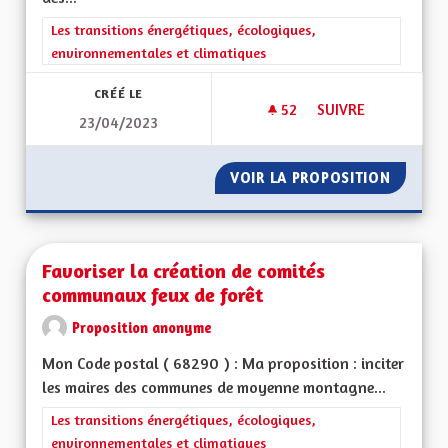
Filtrer les résultats de la catégorie : Les transitions énergéti
Les transitions énergétiques, écologiques,
environnementales et climatiques
CRÉÉ LE
52
52 ABONNÉS
SUIVRE
23/04/2023
CIRCULER EN TER 
VOIR LA PROPOSITION
CIRCUL
Favoriser la création de comités
communaux feux de forêt
Proposition anonyme
Mon Code postal ( 68290 ) : Ma proposition : inciter
les maires des communes de moyenne montagne...
Filtrer les résultats de la catégorie : Les transitions énergéti
Les transitions énergétiques, écologiques,
environnementales et climatiques