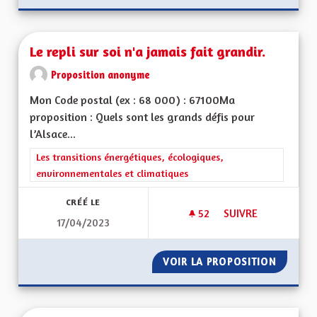
Le repli sur soi n'a jamais fait grandir.
Proposition anonyme
Mon Code postal (ex : 68 000) : 67100Ma
proposition : Quels sont les grands défis pour
l’Alsace...
Filtrer les résultats de la catégorie : Les transitions énergéti
Les transitions énergétiques, écologiques,
environnementales et climatiques
CRÉÉ LE
52
52 ABONNÉS
SUIVRE
17/04/2023
LE REPLI SUR SOI N
VOIR LA PROPOSITION
LE REPL