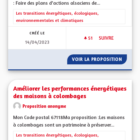
: Faire des plans d'actions alsaciens de...
Filtrer les résultats de la catégorie : Les transitions énergéti
Les transitions énergétiques, écologiques,
environnementales et climatiques
CRÉÉ LE
51
51 ABONNÉS
SUIVRE
14/04/2023
PLANS ALSACIENS D
VOIR LA PROPOSITION
PLANS A
Améliorer les performances énergétiques
des maisons à colombages
Proposition anonyme
Mon Code postal 67118Ma proposition :Les maisons
à colombages sont un patrimoine à préserver...
Filtrer les résultats de la catégorie : Les transitions énergéti
Les transitions énergétiques, écologiques,