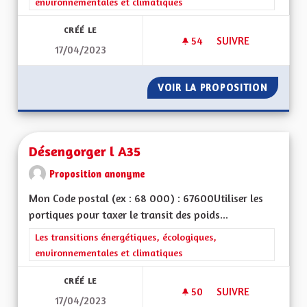
environnementales et climatiques
CRÉÉ LE
54
54 ABONNÉS
SUIVRE
17/04/2023
AMÉLIORER DAVANTA
VOIR LA PROPOSITION
AMÉLIO
Désengorger l A35
Proposition anonyme
Mon Code postal (ex : 68 000) : 67600Utiliser les
portiques pour taxer le transit des poids...
Filtrer les résultats de la catégorie : Les transitions énergéti
Les transitions énergétiques, écologiques,
environnementales et climatiques
CRÉÉ LE
50
50 ABONNÉS
SUIVRE
17/04/2023
DÉSENGORGER L A3