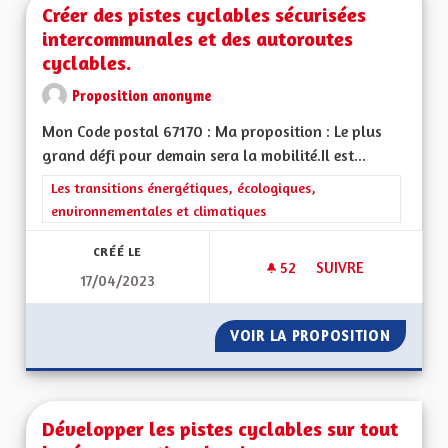
Créer des pistes cyclables sécurisées
intercommunales et des autoroutes
cyclables.
Proposition anonyme
Mon Code postal 67170 : Ma proposition : Le plus
grand défi pour demain sera la mobilité.Il est...
Filtrer les résultats de la catégorie : Les transitions énergéti
Les transitions énergétiques, écologiques,
environnementales et climatiques
CRÉÉ LE
52
52 ABONNÉS
SUIVRE
17/04/2023
CRÉER DES PISTES 
VOIR LA PROPOSITION
CRÉER 
Développer les pistes cyclables sur tout