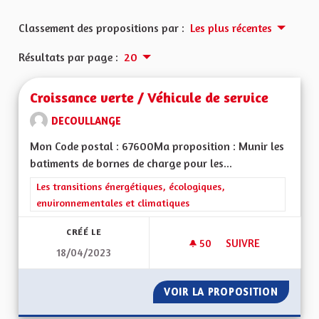
Classement des propositions par :
Les plus récentes
Résultats par page :
20
Croissance verte / Véhicule de service
DECOULLANGE
Mon Code postal : 67600Ma proposition : Munir les
batiments de bornes de charge pour les...
Filtrer les résultats de la catégorie : Les transitions énergéti
Les transitions énergétiques, écologiques,
environnementales et climatiques
CRÉÉ LE
50
50 ABONNÉS
SUIVRE
18/04/2023
CROISSANCE VERTE 
VOIR LA PROPOSITION
CROISSA