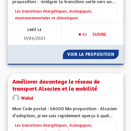
proposition : -intégrer la transition verte vers un...
Filtrer les résultats de la catégorie : Les transitions énergéti
Les transitions énergétiques, écologiques,
environnementales et climatiques
CRÉÉ LE
51
51 ABONNÉS
SUIVRE
17/04/2023
ALSACE PREMIÈRE R
VOIR LA PROPOSITION
ALSACE
Améliorer davantage le réseau de
transport Alsacien et la mobilité
Wahid
Mon Code postal : 68000 Ma proposition : Alsacien
d'adoption, je me suis rapidement aperçu à quel...
Filtrer les résultats de la catégorie : Les transitions énergéti
Les transitions énergétiques, écologiques,