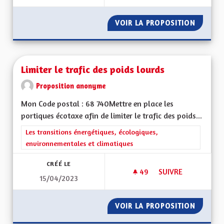
VOIR LA PROPOSITION
DÉSENG
Limiter le trafic des poids lourds
Proposition anonyme
Mon Code postal : 68 740Mettre en place les
portiques écotaxe afin de limiter le trafic des poids...
Filtrer les résultats de la catégorie : Les transitions énergéti
Les transitions énergétiques, écologiques,
environnementales et climatiques
CRÉÉ LE
49
49 ABONNÉS
SUIVRE
15/04/2023
LIMITER LE TRAFIC 
VOIR LA PROPOSITION
LIMITER