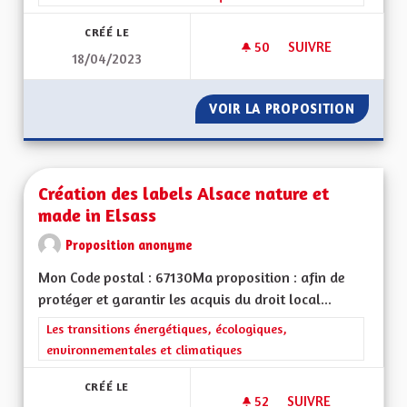
CRÉÉ LE
50
50 ABONNÉS
SUIVRE
18/04/2023
DES JARDINS POUR 
VOIR LA PROPOSITION
DES JA
Création des labels Alsace nature et
made in Elsass
Proposition anonyme
Mon Code postal : 67130Ma proposition : afin de
protéger et garantir les acquis du droit local...
Filtrer les résultats de la catégorie : Les transitions énergéti
Les transitions énergétiques, écologiques,
environnementales et climatiques
CRÉÉ LE
52
52 ABONNÉS
SUIVRE