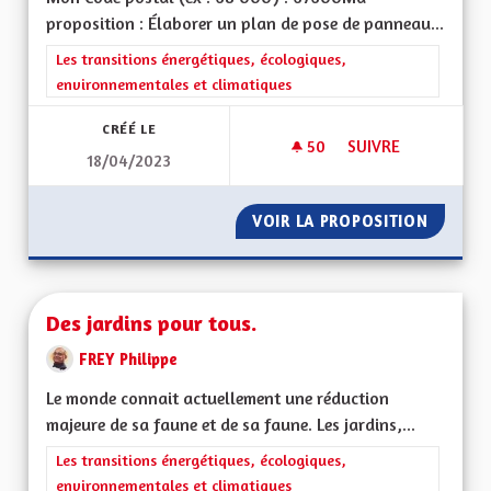
proposition : Élaborer un plan de pose de panneau...
Filtrer les résultats de la catégorie : Les transitions énergéti
Les transitions énergétiques, écologiques,
environnementales et climatiques
CRÉÉ LE
50
50 ABONNÉS
SUIVRE
18/04/2023
MONTRER L'EXEMPL
VOIR LA PROPOSITION
MONTRE
Des jardins pour tous.
FREY Philippe
Le monde connait actuellement une réduction
majeure de sa faune et de sa faune. Les jardins,...
Filtrer les résultats de la catégorie : Les transitions énergéti
Les transitions énergétiques, écologiques,
environnementales et climatiques