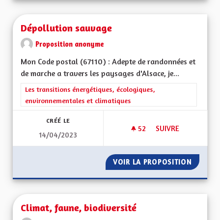
Dépollution sauvage
Proposition anonyme
Mon Code postal (67110) : Adepte de randonnées et
de marche a travers les paysages d'Alsace, je...
Filtrer les résultats de la catégorie : Les transitions énergéti
Les transitions énergétiques, écologiques,
environnementales et climatiques
CRÉÉ LE
52
52 ABONNÉS
SUIVRE
14/04/2023
DÉPOLLUTION SAU
VOIR LA PROPOSITION
DÉPOLL
Climat, faune, biodiversité