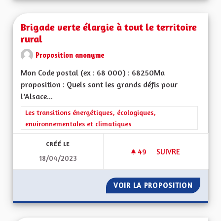
Brigade verte élargie à tout le territoire
rural
Proposition anonyme
Mon Code postal (ex : 68 000) : 68250Ma
proposition : Quels sont les grands défis pour
l’Alsace...
Filtrer les résultats de la catégorie : Les transitions énergéti
Les transitions énergétiques, écologiques,
environnementales et climatiques
CRÉÉ LE
49
49 ABONNÉS
SUIVRE
18/04/2023
BRIGADE VERTE ÉLA
VOIR LA PROPOSITION
BRIGADE