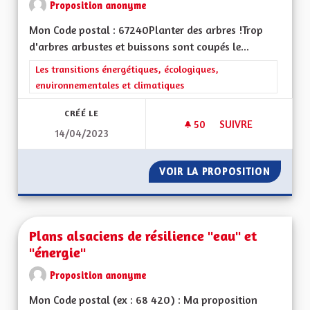
Proposition anonyme
Mon Code postal : 67240Planter des arbres !Trop
d'arbres arbustes et buissons sont coupés le...
Filtrer les résultats de la catégorie : Les transitions énergéti
Les transitions énergétiques, écologiques,
environnementales et climatiques
CRÉÉ LE
50
50 ABONNÉS
SUIVRE
14/04/2023
CLIMAT, FAUNE, BIO
VOIR LA PROPOSITION
CLIMAT,
Plans alsaciens de résilience "eau" et
"énergie"
Proposition anonyme
Mon Code postal (ex : 68 420) : Ma proposition