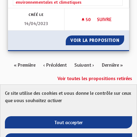
environnementales et climatiques
CRÉÉ LE
50
50 ABONNÉS
SUIVRE
14/04/2023
AMÉLIORER LES PE
VOIR LA PROPOSITION
AMÉLIO
« Première
‹ Précédent
Suivant ›
Dernière »
Voir toutes les propositions retirées
Ce site utilise des cookies et vous donne le contrôle sur ceux
Protection des Données
Charte de contribution
que vous souhaitez activer
Mentions légales
FAQ
CGU
Droit d’interpellation citoyenne : comment ça marche ?
Télécharger les fichiers Open Data
Tout accepter
Entre vos mains - Collectivité européenne 
Entre vos mains - Collectivité euro
Entre vos mains - Collectivité
Entre vos mains - Collect