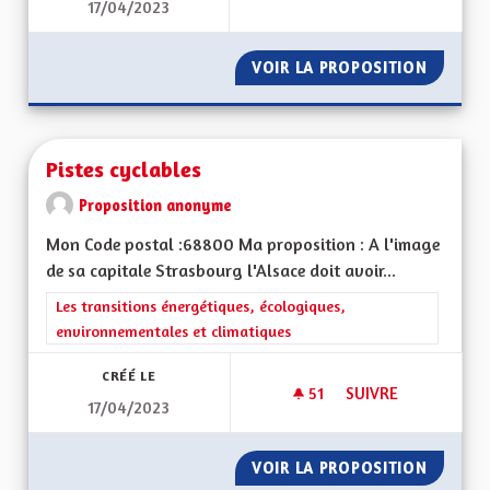
17/04/2023
CRÉATION DES LABE
VOIR LA PROPOSITION
CRÉATI
Pistes cyclables
Proposition anonyme
Mon Code postal :68800 Ma proposition : A l'image
de sa capitale Strasbourg l'Alsace doit avoir...
Filtrer les résultats de la catégorie : Les transitions énergéti
Les transitions énergétiques, écologiques,
environnementales et climatiques
CRÉÉ LE
51
51 ABONNÉS
SUIVRE
17/04/2023
PISTES CYCLABLES
VOIR LA PROPOSITION
PISTES