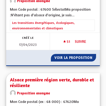
Proposition anonyme
Mon Code postal : 67600 SélestatMa proposition
:N'étant pas d'alsace d'origine, je suis...
Filtrer les résultats de la catégorie : Les transitions énergéti
Les transitions énergétiques, écologiques,
environnementales et climatiques
CRÉÉ LE
51
51 ABONNÉS
SUIVRE
17/04/2023
GÉNÉRALISER LES S
VOIR LA PROPOSITION
GÉNÉRA
Alsace première région verte, durable et
résiliente
Proposition anonyme
Mon Code postal (ex : 68 000) : 67620Ma