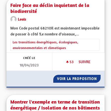
Faire face au déclin inquietant de la
biodiversité
Louis
Mon Code postal 68210Il est maintenant impossible
de passer à côté !Le nombre d'oiseaux,...
Filtrer les résultats de la catégorie : Les transitions énergéti
Les transitions énergétiques, écologiques,
environnementales et climatiques
CRÉÉ LE
53
53 ABONNÉS
SUIVRE
18/04/2023
FAIRE FACE AU DÉCL
VOIR LA PROPOSITION
FAIRE F
Montrer l'exemple en terme de transition
énergétique / Isolation de nos bâtiments