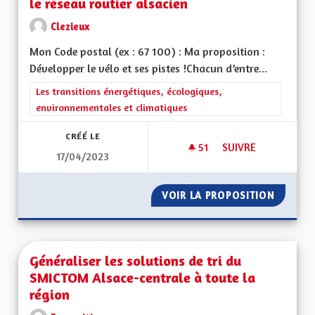
le réseau routier alsacien
Clezieux
Mon Code postal (ex : 67 100) : Ma proposition :
Développer le vélo et ses pistes !Chacun d’entre...
Filtrer les résultats de la catégorie : Les transitions énergéti
Les transitions énergétiques, écologiques,
environnementales et climatiques
CRÉÉ LE
51
51 ABONNÉS
SUIVRE
17/04/2023
DÉVELOPPER LES PI
VOIR LA PROPOSITION
DÉVELO
Généraliser les solutions de tri du
SMICTOM Alsace-centrale à toute la
région