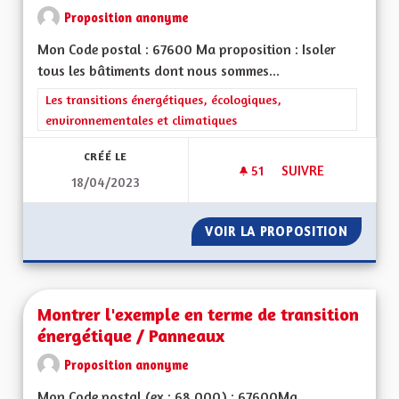
Proposition anonyme
Mon Code postal : 67600 Ma proposition : Isoler
tous les bâtiments dont nous sommes...
Filtrer les résultats de la catégorie : Les transitions énergéti
Les transitions énergétiques, écologiques,
environnementales et climatiques
CRÉÉ LE
51
51 ABONNÉS
SUIVRE
18/04/2023
MONTRER L'EXEMPL
VOIR LA PROPOSITION
MONTRE
Montrer l'exemple en terme de transition
énergétique / Panneaux
Proposition anonyme
Mon Code postal (ex : 68 000) : 67600Ma