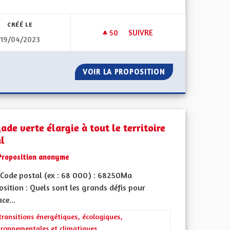
CRÉÉ LE
50
50 ABONNÉS
SUIVRE
19/04/2023
NERGIE EST D’ACTUALITÉ
ZONE À FAIBLE ÉMISSIONS M
ONOMIES D’ÉNERGIE EST D’ACTUALITÉ
VOIR LA PROPOSITION
ZONE À FAIBLE 
ade verte élargie à tout le territoire
al
Proposition anonyme
Code postal (ex : 68 000) : 68250Ma
sition : Quels sont les grands défis pour
iques, environnementales et climatiques
ace...
rer les résultats de la catégorie : Les transitions énergétiques, écolog
transitions énergétiques, écologiques,
ironnementales et climatiques