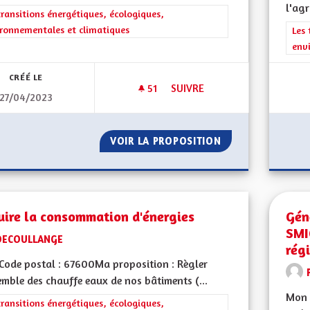
l'agr
rer les résultats de la catégorie : Les transitions énergétiques, écolog
transitions énergétiques, écologiques,
ronnementales et climatiques
Filt
Les 
env
CRÉÉ LE
51
51 ABONNÉS
SUIVRE
27/04/2023
FAVORISER LE DÉVELOPPEMENT
VOIR LA PROPOSITION
FAVORISER LE DÉ
uire la consommation d'énergies
Géné
SMI
DECOULLANGE
rég
ode postal : 67600Ma proposition : Règler
emble des chauffe eaux de nos bâtiments (...
Mon 
rer les résultats de la catégorie : Les transitions énergétiques, écolog
transitions énergétiques, écologiques,