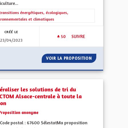
iculture...
iques, environnementales et climatiques
rer les résultats de la catégorie : Les transitions énergétiques, écolog
transitions énergétiques, écologiques,
ironnementales et climatiques
CRÉÉ LE
50
50 ABONNÉS
SUIVRE
23/04/2023
 À PROXIMITÉ DES GARES ET DES LIGNES DE BUS FRÉQUENTES
RÉSILIENCE SÉCHERESSE VER
VELOPPEMENT À PROXIMITÉ DES GARES ET DES LIGNES DE BU
VOIR LA PROPOSITION
RÉSILIENCE SÉC
raliser les solutions de tri du
CTOM Alsace-centrale à toute la
ion
Proposition anonyme
Code postal : 67600 SélestatMa proposition
iques, environnementales et climatiques