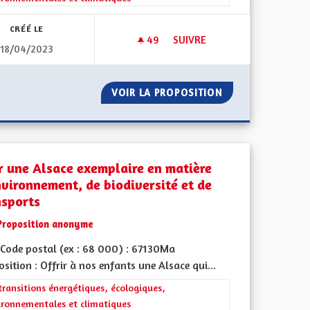
CRÉÉ LE
49
49 ABONNÉS
SUIVRE
18/04/2023
IRE RÉSILIENT
BRIGADE VERTE ÉLARGIE À TO
E UN TERRITOIRE RÉSILIENT
VOIR LA PROPOSITION
BRIGADE VERTE É
r une Alsace exemplaire en matière
nvironnement, de biodiversité et de
nsports
Proposition anonyme
Code postal (ex : 68 000) : 67130Ma
sition : Offrir à nos enfants une Alsace qui...
iques, environnementales et climatiques
rer les résultats de la catégorie : Les transitions énergétiques, écolog
transitions énergétiques, écologiques,
ironnementales et climatiques