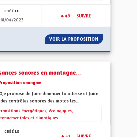
CRÉÉ LE
49
49 ABONNÉS
SUIVRE
18/04/2023
RSITÉ DE L’ÉCOSYSTÈME ROUTIER
POUR UNE ALSACE EXEMPLAIR
 LA BIODIVERSITÉ DE L’ÉCOSYSTÈME ROUTIER
VOIR LA PROPOSITION
POUR UNE ALSAC
sances sonores en montagne…
Proposition anonyme
Je propose de faire diminuer la vitesse et faire
 des contrôles sonores des motos les...
iques, environnementales et climatiques
rer les résultats de la catégorie : Les transitions énergétiques, écolog
transitions énergétiques, écologiques,
ironnementales et climatiques
CRÉÉ LE
52
52 ABONNÉS
SUIVRE