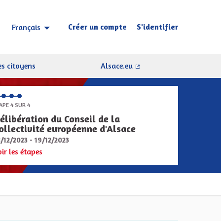
Créer un compte
S'identifier
Français
Choisir la langue
Sprache wählen
s citoyens
Alsace.eu
(Lien externe)
APE 4 SUR 4
élibération du Conseil de la
ollectivité européenne d'Alsace
8/12/2023 - 19/12/2023
oir les étapes