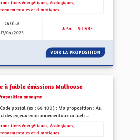
rer les résultats de la catégorie : Les transitions énergétiques, écolog
transitions énergétiques, écologiques,
ironnementales et climatiques
CRÉÉ LE
54
54 ABONNÉS
SUIVRE
17/04/2023
AMÉLIORER DAVANTAGE LE RÉ
IODIVERSITÉ
VOIR LA PROPOSITION
AMÉLIORER DAVAN
e à faible émissions Mulhouse
Proposition anonyme
Code postal (ex : 68 100) : Ma proposition : Au
rd des enjeux environnementaux actuels...
rer les résultats de la catégorie : Les transitions énergétiques, écolog
transitions énergétiques, écologiques,
ironnementales et climatiques
iques, environnementales et climatiques