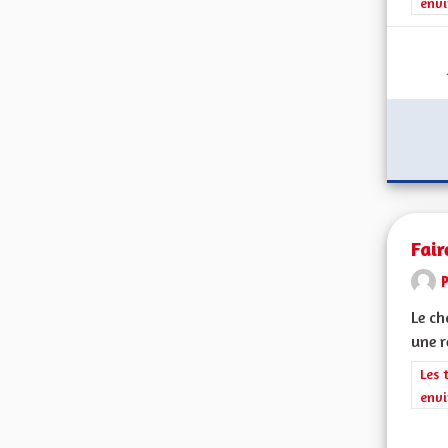
envi
Fair
Le ch
une r
Filt
Les 
envi