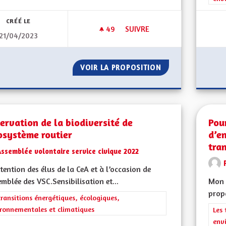
CRÉÉ LE
49
49 ABONNÉS
SUIVRE
21/04/2023
FAIRE DE L'ALSACE UN TERRITO
VOIR LA PROPOSITION
FAIRE DE L'ALSAC
ervation de la biodiversité de
Pou
osystème routier
d’e
tra
ssemblée volontaire service civique 2022
ttention des élus de la CeA et à l’occasion de
emblée des VSC.Sensibilisation et...
Mon 
propo
rer les résultats de la catégorie : Les transitions énergétiques, écolog
transitions énergétiques, écologiques,
ronnementales et climatiques
Filt
Les 
env