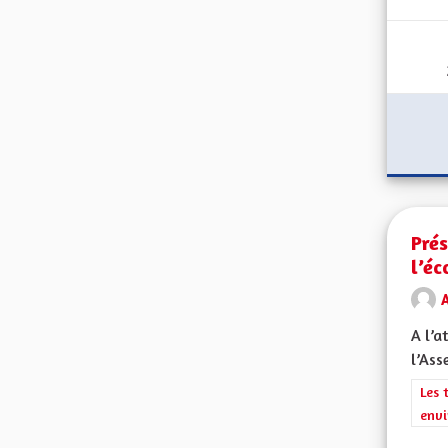
Prés
l’éc
A
A l’a
l’Ass
Filt
Les 
envi