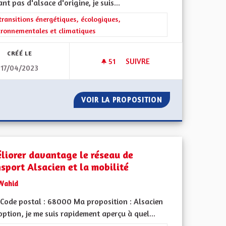
ant pas d'alsace d'origine, je suis...
rer les résultats de la catégorie : Les transitions énergétiques, écolog
transitions énergétiques, écologiques,
ironnementales et climatiques
CRÉÉ LE
51
51 ABONNÉS
SUIVRE
17/04/2023
D'ÉNERGIES
GÉNÉRALISER LES SOLUTIONS
SOMMATION D'ÉNERGIES
VOIR LA PROPOSITION
GÉNÉRALISER LE
liorer davantage le réseau de
nsport Alsacien et la mobilité
Wahid
Code postal : 68000 Ma proposition : Alsacien
ption, je me suis rapidement aperçu à quel...
iques, environnementales et climatiques