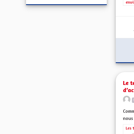
envi
Le t
d’ac
Comme
nous 
Filt
Les 