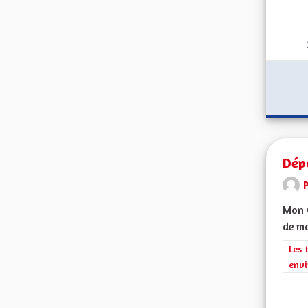
Dép
Mon C
de ma
Filt
Les 
envi