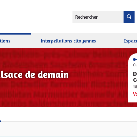
Rechercher
tions
Interpellations citoyennes
Espace
ÉT
Alsace de demain
D
C
1
V