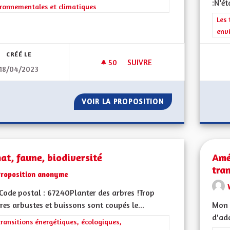
:N'ét
ronnementales et climatiques
Filt
Les 
env
CRÉÉ LE
50
50 ABONNÉS
SUIVRE
18/04/2023
RÉDUIRE LA CONSOMMATION 
VOIR LA PROPOSITION
RÉDUIRE LA CON
at, faune, biodiversité
Amé
tra
Proposition anonyme
ode postal : 67240Planter des arbres !Trop
res arbustes et buissons sont coupés le...
Mon 
d'ado
rer les résultats de la catégorie : Les transitions énergétiques, écolog
transitions énergétiques, écologiques,