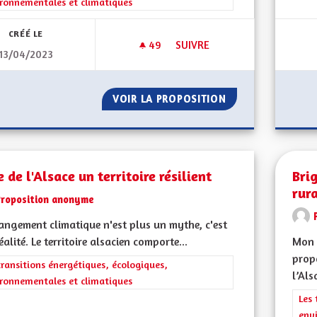
ronnementales et climatiques
CRÉÉ LE
49
49 ABONNÉS
SUIVRE
13/04/2023
LE TEMPS DES ÉCONOMIES D’É
VOIR LA PROPOSITION
LE TEMPS DES ÉC
e de l'Alsace un territoire résilient
Brig
rur
Proposition anonyme
angement climatique n'est plus un mythe, c'est
éalité. Le territoire alsacien comporte...
Mon 
propo
rer les résultats de la catégorie : Les transitions énergétiques, écolog
transitions énergétiques, écologiques,
l’Als
ronnementales et climatiques
Filt
Les 
env