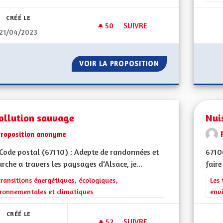
CRÉÉ LE
50
50 ABONNÉS
SUIVRE
21/04/2023
PRÉSERVATION DE LA BIODIVE
VOIR LA PROPOSITION
PRÉSERVATION DE
ollution sauvage
Nui
Proposition anonyme
ode postal (67110) : Adepte de randonnées et
67100
rche a travers les paysages d'Alsace, je...
faire
rer les résultats de la catégorie : Les transitions énergétiques, écolog
transitions énergétiques, écologiques,
Filt
Les 
ronnementales et climatiques
env
CRÉÉ LE
52
52 ABONNÉS
SUIVRE