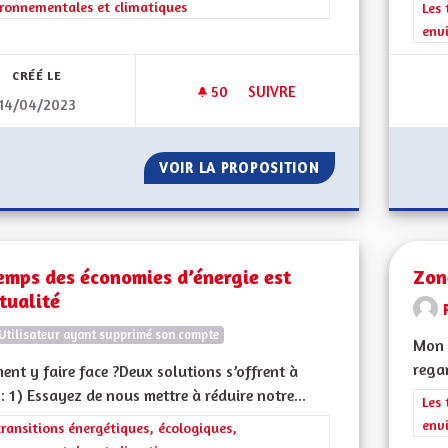
ronnementales et climatiques
Filt
Les 
env
CRÉÉ LE
50
50 ABONNÉS
SUIVRE
14/04/2023
CLIMAT, FAUNE, BIODIVERSITÉ
VOIR LA PROPOSITION
CLIMAT, FAUNE, B
emps des économies d’énergie est
Zon
tualité
Utilisateur ayant supprimé son compte
Mon 
rega
nt y faire face ?Deux solutions s’offrent à
: 1) Essayez de nous mettre à réduire notre...
Filt
Les 
env
rer les résultats de la catégorie : Les transitions énergétiques, écolog
transitions énergétiques, écologiques,