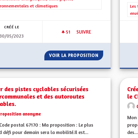
ronnementales et climatiques
Filt
Les 
env
CRÉÉ LE
51
51 ABONNÉS
SUIVRE
30/05/2023
CRÉATION D’UNE PISTE CYCLA
VOIR LA PROPOSITION
CRÉATION D’UNE 
r des pistes cyclables sécurisées
Cré
ercommunales et des autoroutes
le 
ables.
Proposition anonyme
Mon 
ode postal 67170 : Ma proposition : Le plus
propo
 défi pour demain sera la mobilité.Il est...
des...