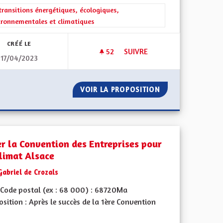
rer les résultats de la catégorie : Les transitions énergétiques, écolog
transitions énergétiques, écologiques,
ironnementales et climatiques
CRÉÉ LE
52
52 ABONNÉS
SUIVRE
17/04/2023
BLE (DU CONCRET)
CRÉATION DES LABELS ALSACE
PISTE CYCLABLE (DU CONCRET)
VOIR LA PROPOSITION
CRÉATION DES LA
er la Convention des Entreprises pour
Climat Alsace
Gabriel de Crozals
Code postal (ex : 68 000) : 68720Ma
sition : Après le succès de la 1ère Convention