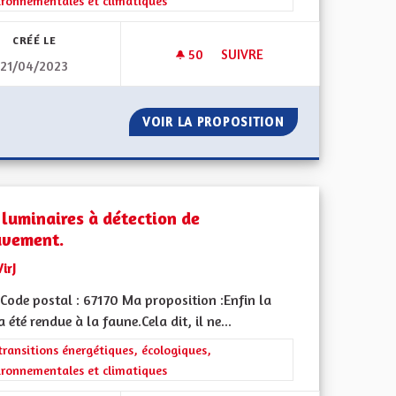
ironnementales et climatiques
CRÉÉ LE
50
50 ABONNÉS
SUIVRE
21/04/2023
DES BENNES DE RECYCLAGE D
UVAGE
VOIR LA PROPOSITION
DES BENNES DE 
 luminaires à détection de
vement.
VirJ
Code postal : 67170 Ma proposition :Enfin la
a été rendue à la faune.Cela dit, il ne...
iques, environnementales et climatiques
rer les résultats de la catégorie : Les transitions énergétiques, écolog
transitions énergétiques, écologiques,
ironnementales et climatiques