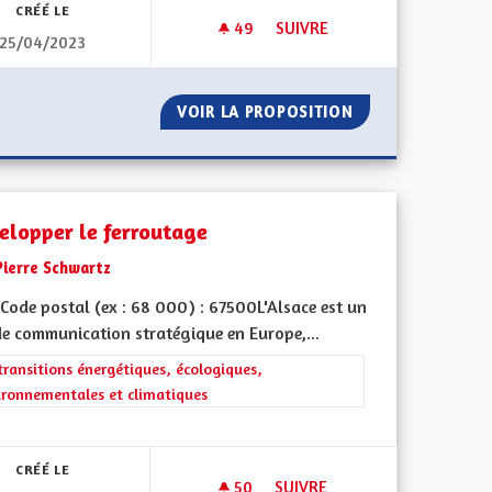
CRÉÉ LE
49
49 ABONNÉS
SUIVRE
25/04/2023
DÉVELOPPEMENT DES TRANSPO
A35
VOIR LA PROPOSITION
DÉVELOPPEMENT 
elopper le ferroutage
Pierre Schwartz
Code postal (ex : 68 000) : 67500L'Alsace est un
de communication stratégique en Europe,...
rer les résultats de la catégorie : Les transitions énergétiques, écolog
transitions énergétiques, écologiques,
ironnementales et climatiques
iques, environnementales et climatiques
CRÉÉ LE
50
50 ABONNÉS
SUIVRE