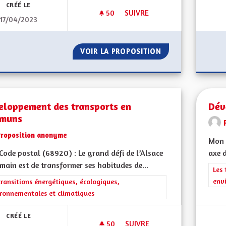
CRÉÉ LE
50
50 ABONNÉS
SUIVRE
17/04/2023
DÉSENGORGER L A35
VOIR LA PROPOSITION
DÉSENGORGER L 
eloppement des transports en
Dév
muns
Proposition anonyme
Mon 
ode postal (68920) : Le grand défi de l’Alsace
axe 
main est de transformer ses habitudes de...
Filt
Les 
env
rer les résultats de la catégorie : Les transitions énergétiques, écolog
transitions énergétiques, écologiques,
ronnementales et climatiques
CRÉÉ LE
50
50 ABONNÉS
SUIVRE