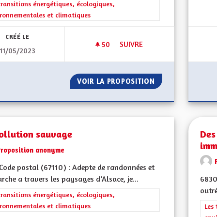
rer les résultats de la catégorie : Les transitions énergétiques, écolog
transitions énergétiques, écologiques,
ronnementales et climatiques
CRÉÉ LE
50
50 ABONNÉS
SUIVRE
11/05/2023
CRÉER UNE CONVENTION CITO
VOIR LA PROPOSITION
CRÉER UNE CONV
ollution sauvage
Des
imm
Proposition anonyme
ode postal (67110) : Adepte de randonnées et
rche a travers les paysages d'Alsace, je...
68300
outr
rer les résultats de la catégorie : Les transitions énergétiques, écolog
transitions énergétiques, écologiques,
ronnementales et climatiques
Filt
Les 