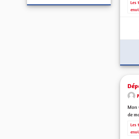
Filt
Les 
envi
Dép
Mon C
de ma
Filt
Les 
envi