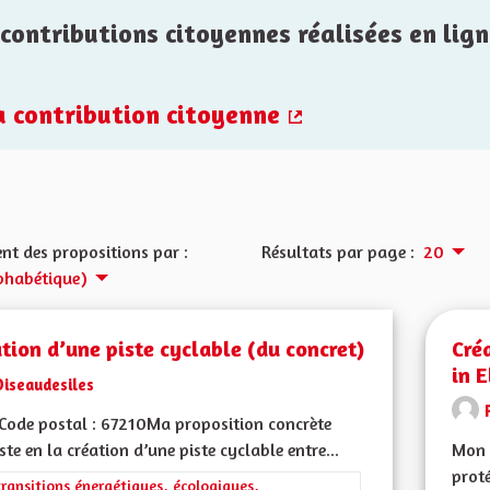
contributions citoyennes réalisées en lign
la contribution citoyenne
(Lien externe)
nt des propositions par :
Résultats par page :
20
phabétique)
tion d’une piste cyclable (du concret)
Cré
in E
Oiseaudesiles
ode postal : 67210Ma proposition concrète
ste en la création d’une piste cyclable entre...
Mon 
proté
rer les résultats de la catégorie : Les transitions énergétiques, écolog
transitions énergétiques, écologiques,