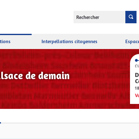
Rechercher
tions
Interpellations citoyennes
Espace
ÉT
Alsace de demain
D
C
1
V