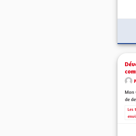
Dév
com
Mon C
de de
Filt
Les 
envi