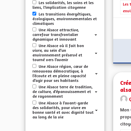
Les solidarités, les soins et les
Filt
Les 
liens, l'implication citoyenne
envi
Les transitions énergétiques,
écologiques, environnementales et
climatiques
Une Alsace attractive,
carrefour transfrontalier
dynamique et innovant
Une Alsace où il fait bon
vivre, au sein d’un
environnement préservé et
tourné vers l’avenir
Une Alsace région, cœur de
renouveau démocratique, à
l’écoute et en pleine capacité
d’agir pour ses habitants
Cré
Une Alsace terre de tradition,
alsa
de culture, d’épanouissement et
de rayonnement
G
Une Alsace à l’avant-garde
des solidarités, pour vivre en
Mon 
bonne santé et avec dignité tout
propo
au long de la vie
citoy