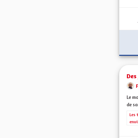
Des 
F
Le mo
de sa
Filt
Les 
envi