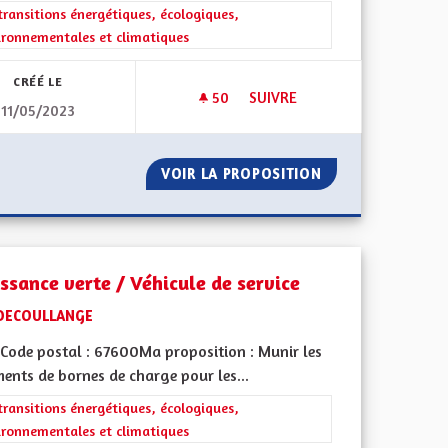
iques, environnementales et climatiques
rer les résultats de la catégorie : Les transitions énergétiques, écolog
transitions énergétiques, écologiques,
ironnementales et climatiques
CRÉÉ LE
50
50 ABONNÉS
SUIVRE
11/05/2023
S SÉCURISÉES INTERCOMMUNALES ET DES AUTOROUTES CYCLABLES.
CRÉER LA CONVENTION DES E
S CYCLABLES SÉCURISÉES INTERCOMMUNALES ET DES AUTORO
VOIR LA PROPOSITION
CRÉER LA CONVEN
issance verte / Véhicule de service
DECOULLANGE
Code postal : 67600Ma proposition : Munir les
ents de bornes de charge pour les...
rer les résultats de la catégorie : Les transitions énergétiques, écolog
transitions énergétiques, écologiques,
ironnementales et climatiques