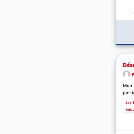
Dés
Mon C
porti
Filt
Les 
envi