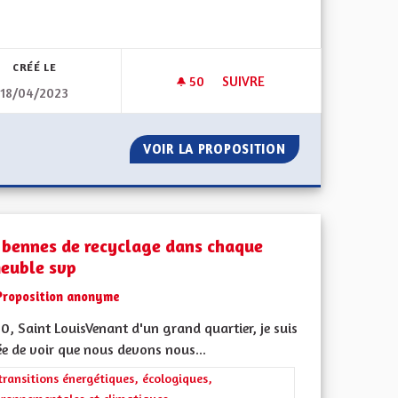
iques, environnementales et climatiques
CRÉÉ LE
50
50 ABONNÉS
SUIVRE
18/04/2023
YENNE ALSACIENNE POUR LE CLIMAT
CROISSANCE VERTE / VÉHICUL
ENTION CITOYENNE ALSACIENNE POUR LE CLIMAT
VOIR LA PROPOSITION
CROISSANCE VERT
 bennes de recyclage dans chaque
euble svp
Proposition anonyme
, Saint LouisVenant d'un grand quartier, je suis
ée de voir que nous devons nous...
iques, environnementales et climatiques
rer les résultats de la catégorie : Les transitions énergétiques, écolog
transitions énergétiques, écologiques,