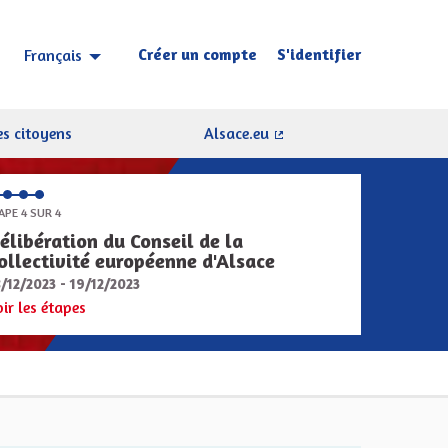
Créer un compte
S'identifier
Français
Choisir la langue
Sprache wählen
s citoyens
Alsace.eu
(Lien externe)
APE 4 SUR 4
élibération du Conseil de la
ollectivité européenne d'Alsace
8/12/2023 - 19/12/2023
oir les étapes