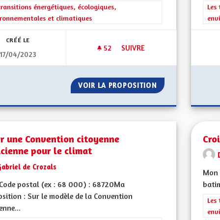
rer les résultats de la catégorie : Les transitions énergétiques, écolog
transitions énergétiques, écologiques,
Filt
Les 
ronnementales et climatiques
env
CRÉÉ LE
52
52 ABONNÉS
SUIVRE
17/04/2023
CRÉER DES PISTES CYCLABLE
VOIR LA PROPOSITION
CRÉER DES PISTE
er une Convention citoyenne
Cro
cienne pour le climat
abriel de Crozals
Mon 
Code postal (ex : 68 000) : 68720Ma
batim
sition : Sur le modèle de la Convention
Filt
Les 
enne...
env