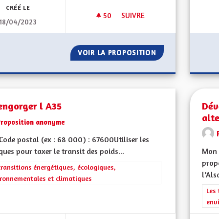
CRÉÉ LE
50
50 ABONNÉS
SUIVRE
18/04/2023
DES JARDINS POUR TOUS.
VOIR LA PROPOSITION
DES JARDINS POU
engorger l A35
Dév
alte
Proposition anonyme
ode postal (ex : 68 000) : 67600Utiliser les
ques pour taxer le transit des poids...
Mon 
propo
rer les résultats de la catégorie : Les transitions énergétiques, écolog
transitions énergétiques, écologiques,
l’Als
ronnementales et climatiques
Filt
Les 
env