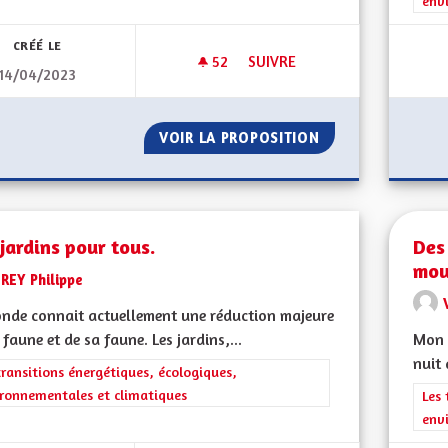
env
CRÉÉ LE
52
52 ABONNÉS
SUIVRE
14/04/2023
DÉPOLLUTION SAUVAGE
VOIR LA PROPOSITION
DÉPOLLUTION SA
jardins pour tous.
Des
mou
REY Philippe
nde connait actuellement une réduction majeure
 faune et de sa faune. Les jardins,...
Mon 
nuit 
rer les résultats de la catégorie : Les transitions énergétiques, écolog
transitions énergétiques, écologiques,
ronnementales et climatiques
Filt
Les 
env