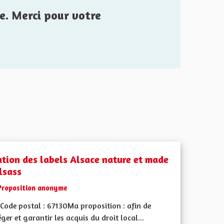
e. Merci pour votre
ation des labels Alsace nature et made
lsass
Proposition anonyme
Code postal : 67130Ma proposition : afin de
ger et garantir les acquis du droit local...
iques, environnementales et climatiques