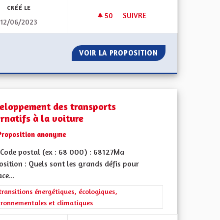
CRÉÉ LE
50
50 ABONNÉS
SUIVRE
12/06/2023
DES LUMINAIRES À DÉTECTIO
R TOUS.
VOIR LA PROPOSITION
DES LUMINAIRES
eloppement des transports
rnatifs à la voiture
Proposition anonyme
Code postal (ex : 68 000) : 68127Ma
sition : Quels sont les grands défis pour
iques, environnementales et climatiques
ace...
rer les résultats de la catégorie : Les transitions énergétiques, écolog
transitions énergétiques, écologiques,
ironnementales et climatiques