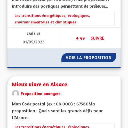
introduire des portiques permettant de prélever...
Filtrer les résultats de la catégorie : Les transitions énergéti
Les transitions énergétiques, écologiques,
environnementales et climatiques
CRÉÉ LE
49
49 ABONNÉS
SUIVRE
01/05/2023
MOBILITY PRICING
VOIR LA PROPOSITION
MOBILI
Mieux vivre en Alsace
Proposition anonyme
Mon Code postal (ex : 68 000) : 67580Ma
proposition : Quels sont les grands défis pour
l’Alsace...
Filtrer les résultats de la catégorie : Les transitions énergéti
Les transitions énergétiques, écologiques,