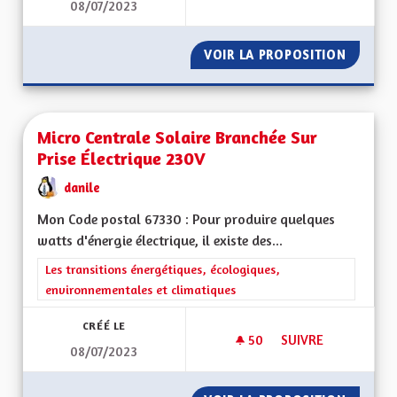
08/07/2023
MICRO ÉOLIEN INDI
VOIR LA PROPOSITION
MICRO 
Micro Centrale Solaire Branchée Sur
Prise Électrique 230V
danile
Mon Code postal 67330 : Pour produire quelques
watts d'énergie électrique, il existe des...
Filtrer les résultats de la catégorie : Les transitions énergéti
Les transitions énergétiques, écologiques,
environnementales et climatiques
CRÉÉ LE
50
50 ABONNÉS
SUIVRE
08/07/2023
MICRO CENTRALE SO