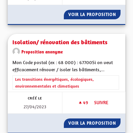
VOIR LA PROPOSITION
L'ALSA
Isolation/ rénovation des bâtiments
Proposition anonyme
Mon Code postal (ex : 68 000) : 67700Si on veut
efficacement rénover / isoler les bâtiments,...
Filtrer les résultats de la catégorie : Les transitions énergéti
Les transitions énergétiques, écologiques,
environnementales et climatiques
CRÉÉ LE
49
49 ABONNÉS
SUIVRE
27/04/2023
ISOLATION/ RÉNOV
VOIR LA PROPOSITION
ISOLAT