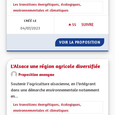
Filtrer les résultats de la catégorie : Les transitions énergéti
Les transitions énergétiques, écologiques,
environnementales et climatiques
CRÉÉ LE
55
55 ABONNÉS
SUIVRE
04/07/2023
L’ALSACE, GÉOGRA
VOIR LA PROPOSITION
L’ALSA
L'Alsace une région agricole diversifiée
Proposition anonyme
Soutenir l'agriculture alsacienne, en l'intégrant
dans une démarche environnementale notamment
en...
Filtrer les résultats de la catégorie : Les transitions énergéti
Les transitions énergétiques, écologiques,
environnementales et climatiques