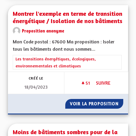
Montrer l'exemple en terme de transition
énergétique / Isolation de nos bâtiments
Proposition anonyme
Mon Code postal : 67600 Ma proposition : Isoler
tous les bâtiments dont nous sommes...
Filtrer les résultats de la catégorie : Les transitions énergéti
Les transitions énergétiques, écologiques,
environnementales et climatiques
CRÉÉ LE
51
51 ABONNÉS
SUIVRE
18/04/2023
MONTRER L'EXEMPL
VOIR LA PROPOSITION
MONTRE
Moins de bâtiments sombres pour de la