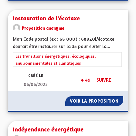
Instauration de l'écotaxe
Proposition anonyme
Mon Code postal (ex : 68 000) : 68920L'écotaxe
devrait être instaurer sur la 35 pour éviter la...
Filtrer les résultats de la catégorie : Les transitions énergéti
Les transitions énergétiques, écologiques,
environnementales et climatiques
CRÉÉ LE
49
49 ABONNÉS
SUIVRE
06/06/2023
INSTAURATION DE L
VOIR LA PROPOSITION
INSTAU
Indépendance énergétique