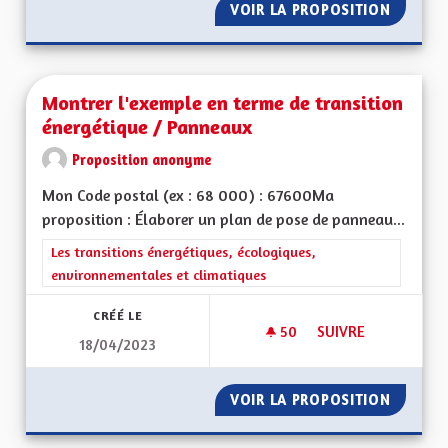
VOIR LA PROPOSITION
NE PLU
Montrer l'exemple en terme de transition
énergétique / Panneaux
Proposition anonyme
Mon Code postal (ex : 68 000) : 67600Ma
proposition : Élaborer un plan de pose de panneau...
Filtrer les résultats de la catégorie : Les transitions énergéti
Les transitions énergétiques, écologiques,
environnementales et climatiques
CRÉÉ LE
50
50 ABONNÉS
SUIVRE
18/04/2023
MONTRER L'EXEMPL
VOIR LA PROPOSITION
MONTRE