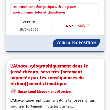
Filtrer les résultats de la catégorie : Les transitions énergéti
Les transitions énergétiques, écologiques,
environnementales et climatiques
CRÉÉ LE
52
52 ABONNÉS
SUIVRE
19/04/2023
LA NATURE EN VIL
VOIR LA PROPOSITION
LA NAT
L’Alsace, géographiquement dans le
fossé rhénan, sera très fortement
impactée par les conséquences du
réchauffement climatique.
Unser Land Mouvement Alsacien
L’Alsace, géographiquement dans le fossé rhénan,
sera très fortement impactée par les...