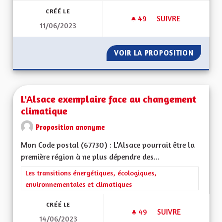
CRÉÉ LE
49
49 ABONNÉS
SUIVRE
11/06/2023
L'ALSACE UNE RÉGI
VOIR LA PROPOSITION
L'ALSAC
L'Alsace exemplaire face au changement
climatique
Proposition anonyme
Mon Code postal (67730) : L'Alsace pourrait être la
première région à ne plus dépendre des...
Filtrer les résultats de la catégorie : Les transitions énergéti
Les transitions énergétiques, écologiques,
environnementales et climatiques
CRÉÉ LE
49
49 ABONNÉS
SUIVRE
14/06/2023
L'ALSACE EXEMPLA