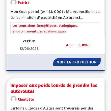
Patrick
Mon Code postal (ex : 68 000) : Ma proposition : La
consommation d' électricité en Alsace est...
Filtrer les résultats de la catégorie : Les transitions énergéti
Les transitions énergétiques, écologiques,
environnementales et climatiques
CRÉÉ LE
50
50 ABONNÉS
SUIVRE
12/06/2023
INDÉPENDANCE ÉNE
VOIR LA PROPOSITION
INDÉPE
Imposer aux poids lourds de prendre les
autoroutes
Charlotte
Certains villages d'Alsace sont traversés par des