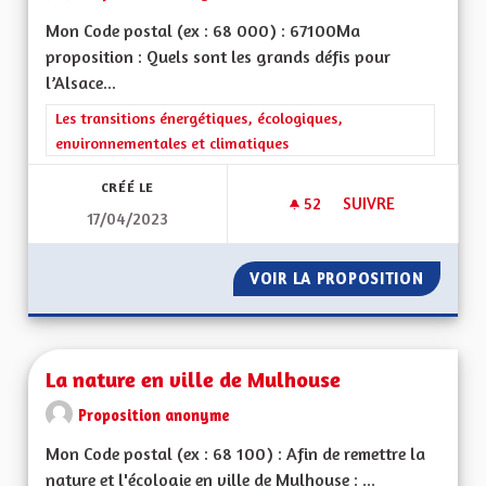
Mon Code postal (ex : 68 000) : 67100Ma
proposition : Quels sont les grands défis pour
l’Alsace...
Filtrer les résultats de la catégorie : Les transitions énergéti
Les transitions énergétiques, écologiques,
environnementales et climatiques
CRÉÉ LE
52
52 ABONNÉS
SUIVRE
17/04/2023
LE REPLI SUR SOI N
VOIR LA PROPOSITION
LE REPL
La nature en ville de Mulhouse
Proposition anonyme
Mon Code postal (ex : 68 100) : Afin de remettre la
nature et l'écologie en ville de Mulhouse : ...