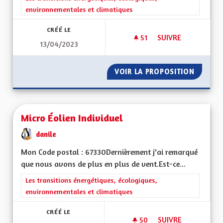
environnementales et climatiques
CRÉÉ LE
51
51 ABONNÉS
SUIVRE
13/04/2023
MIEUX VIVRE EN AL
VOIR LA PROPOSITION
MIEUX 
Micro Éolien Individuel
danile
Mon Code postal : 67330Dernièrement j'ai remarqué
que nous avons de plus en plus de vent.Est-ce...
Filtrer les résultats de la catégorie : Les transitions énergéti
Les transitions énergétiques, écologiques,
environnementales et climatiques
CRÉÉ LE
50
50 ABONNÉS
SUIVRE