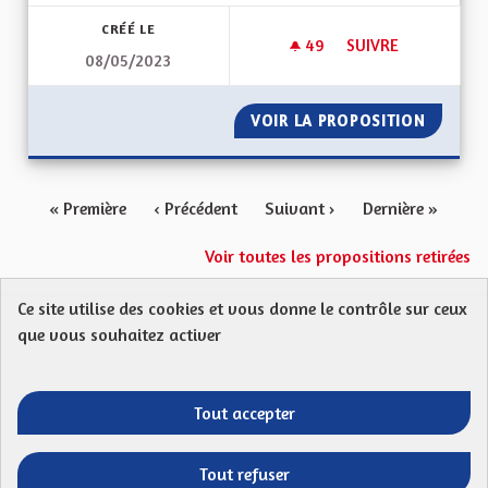
CRÉÉ LE
49
49 ABONNÉS
SUIVRE
08/05/2023
ÎLOTS FRAÎCHEUR -
VOIR LA PROPOSITION
ÎLOTS F
« Première
‹ Précédent
Suivant ›
Dernière »
Voir toutes les propositions retirées
Ce site utilise des cookies et vous donne le contrôle sur ceux
Protection des Données
Charte de contribution
que vous souhaitez activer
Mentions légales
FAQ
CGU
Droit d’interpellation citoyenne : comment ça marche ?
Télécharger les fichiers Open Data
Tout accepter
Entre vos mains - Collectivité européenne 
Entre vos mains - Collectivité euro
Entre vos mains - Collectivité
Entre vos mains - Collect
Tout refuser