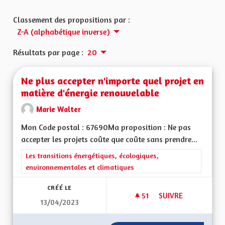
Classement des propositions par :
Z-A (alphabétique inverse)
Résultats par page :
20
Ne plus accepter n'importe quel projet en
matière d'énergie renouvelable
Marie Walter
Mon Code postal : 67690Ma proposition : Ne pas
accepter les projets coûte que coûte sans prendre...
Filtrer les résultats de la catégorie : Les transitions énergéti
Les transitions énergétiques, écologiques,
environnementales et climatiques
CRÉÉ LE
51
51 ABONNÉS
SUIVRE
13/04/2023
NE PLUS ACCEPTER