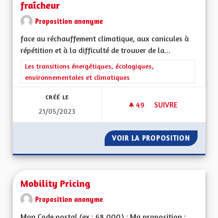
fraîcheur
Proposition anonyme
face au réchauffement climatique, aux canicules à
répétition et à la difficulté de trouver de la...
Filtrer les résultats de la catégorie : Les transitions énergéti
Les transitions énergétiques, écologiques,
environnementales et climatiques
CRÉÉ LE
49
49 ABONNÉS
SUIVRE
21/05/2023
MOINS DE BÂTIMEN
VOIR LA PROPOSITION
MOINS 
Mobility Pricing
Proposition anonyme
Mon Code postal (ex : 68 000) : Ma proposition :