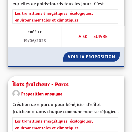
kyrielles de poids-lourds tous les jours. C'est...
Filtrer les résultats de la catégorie : Les transitions énergéti
Les transitions énergétiques, écologiques,
environnementales et climatiques
CRÉÉ LE
50
50 ABONNÉS
SUIVRE
19/06/2023
IMPOSER AUX POID
VOIR LA PROPOSITION
IMPOSE
Îlots fraîcheur - Parcs
Proposition anonyme
Création de « parc » pour bénéficier d’« îlot
fraicheur » dans chaque commune pour se réfugier...
Filtrer les résultats de la catégorie : Les transitions énergéti
Les transitions énergétiques, écologiques,
environnementales et climatiques