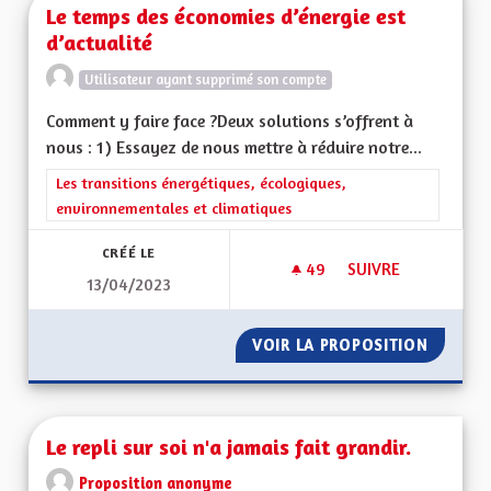
Le temps des économies d’énergie est
d’actualité
Utilisateur ayant supprimé son compte
Comment y faire face ?Deux solutions s’offrent à
nous : 1) Essayez de nous mettre à réduire notre...
Filtrer les résultats de la catégorie : Les transitions énergéti
Les transitions énergétiques, écologiques,
environnementales et climatiques
CRÉÉ LE
49
49 ABONNÉS
SUIVRE
13/04/2023
LE TEMPS DES ÉCON
VOIR LA PROPOSITION
LE TEM
Le repli sur soi n'a jamais fait grandir.
Proposition anonyme