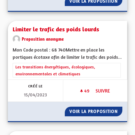
VOIR LA PROPOSITION
MICRO 
Limiter le trafic des poids lourds
Proposition anonyme
Mon Code postal : 68 740Mettre en place les
portiques écotaxe afin de limiter le trafic des poids...
Filtrer les résultats de la catégorie : Les transitions énergéti
Les transitions énergétiques, écologiques,
environnementales et climatiques
CRÉÉ LE
49
49 ABONNÉS
SUIVRE
15/04/2023
LIMITER LE TRAFIC 
VOIR LA PROPOSITION
LIMITER