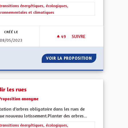
rer les résultats de la catégorie : Les transitions énergétiques, écolog
transitions énergétiques, écologiques,
ironnementales et climatiques
iques, environnementales et climatiques
CRÉÉ LE
49
49 ABONNÉS
SUIVRE
08/05/2023
T LA HARDT AU SUD DE COLMAR
PANNEAUX PHOTOVOLTAÏQUE
AND RIED ET LA HARDT AU SUD DE COLMAR
VOIR LA PROPOSITION
PANNEAUX PHOT
ir les rues
Proposition anonyme
ation d’arbres obligatoire dans les rues de
ue nouveau lotissement.Planter des arbres...
iques, environnementales et climatiques
rer les résultats de la catégorie : Les transitions énergétiques, écolog
transitions énergétiques, écologiques,