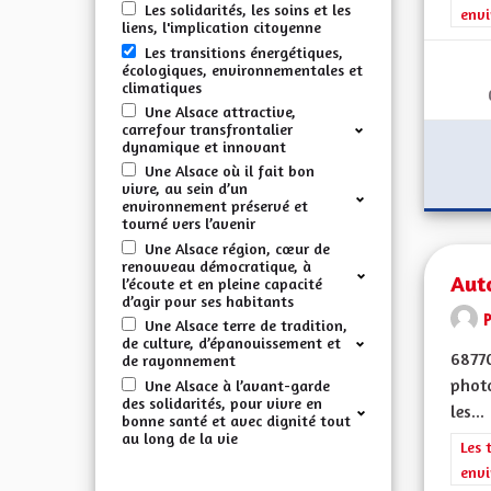
Les solidarités, les soins et les
envi
liens, l'implication citoyenne
Les transitions énergétiques,
écologiques, environnementales et
climatiques
Une Alsace attractive,
carrefour transfrontalier
dynamique et innovant
Une Alsace où il fait bon
vivre, au sein d’un
environnement préservé et
tourné vers l’avenir
Une Alsace région, cœur de
renouveau démocratique, à
Aut
l’écoute et en pleine capacité
d’agir pour ses habitants
Une Alsace terre de tradition,
de culture, d’épanouissement et
6877
de rayonnement
photo
Une Alsace à l’avant-garde
des solidarités, pour vivre en
les...
bonne santé et avec dignité tout
au long de la vie
Filt
Les 
envi