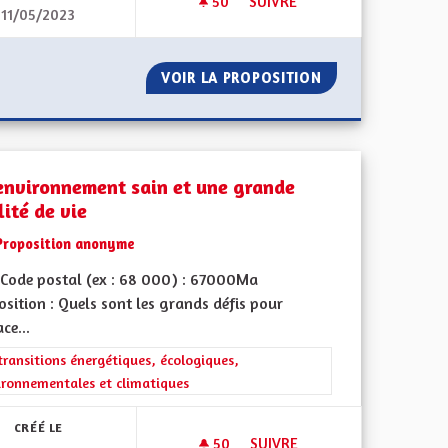
50
50 ABONNÉS
SUIVRE
11/05/2023
ÉLUS AUX ENJEUX CLIMATIQUES ET DE BIODIVERSITÉ
CRÉER LA CONVENTION DES E
ATOIRE DES ÉLUS AUX ENJEUX CLIMATIQUES ET DE BIODIVER
VOIR LA PROPOSITION
CRÉER LA CONVEN
environnement sain et une grande
ité de vie
Proposition anonyme
Code postal (ex : 68 000) : 67000Ma
sition : Quels sont les grands défis pour
iques, environnementales et climatiques
ace...
rer les résultats de la catégorie : Les transitions énergétiques, écolog
transitions énergétiques, écologiques,
ironnementales et climatiques
CRÉÉ LE
50
50 ABONNÉS
SUIVRE