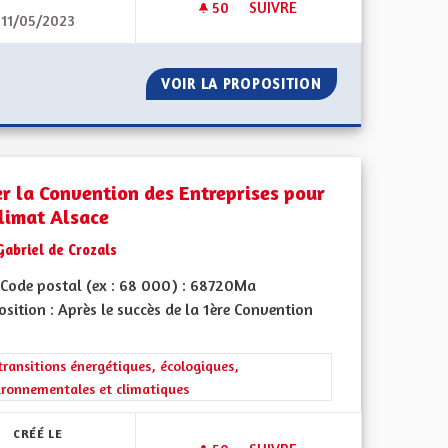
50
50 ABONNÉS
SUIVRE
11/05/2023
CRÉER UNE CONVENTION CITO
OPRIÉTÉ
VOIR LA PROPOSITION
CRÉER UNE CONV
er la Convention des Entreprises pour
Climat Alsace
Gabriel de Crozals
Code postal (ex : 68 000) : 68720Ma
sition : Après le succès de la 1ère Convention
iques, environnementales et climatiques
rer les résultats de la catégorie : Les transitions énergétiques, écolog
transitions énergétiques, écologiques,
ironnementales et climatiques
CRÉÉ LE