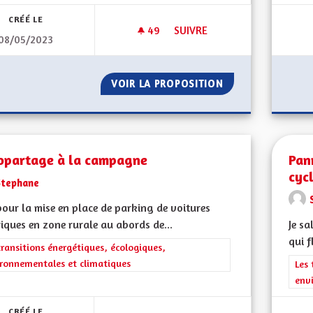
CRÉÉ LE
49
49 ABONNÉS
SUIVRE
08/05/2023
AUTONOMIE DANS LES ÉNERG
VOIR LA PROPOSITION
AUTONOMIE DANS
opartage à la campagne
Pan
cyc
Stephane
pour la mise en place de parking de voitures
riques en zone rurale au abords de...
Je sa
qui f
rer les résultats de la catégorie : Les transitions énergétiques, écolog
transitions énergétiques, écologiques,
ronnementales et climatiques
Filt
Les 
env
CRÉÉ LE