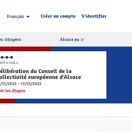
Créer un compte
S'identifier
Français
Choisir la langue
Sprache wählen
s citoyens
Alsace.eu
(Lien externe)
APE 4 SUR 4
élibération du Conseil de la
ollectivité européenne d'Alsace
8/12/2023 - 19/12/2023
oir les étapes