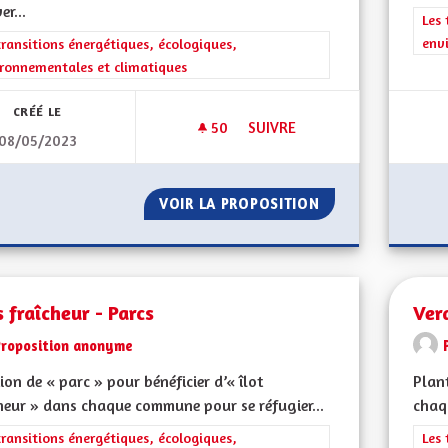
er...
Filt
Les 
env
rer les résultats de la catégorie : Les transitions énergétiques, écolog
transitions énergétiques, écologiques,
ronnementales et climatiques
CRÉÉ LE
50
50 ABONNÉS
SUIVRE
08/05/2023
RENATURER LE GRAND RIED E
VOIR LA PROPOSITION
RENATURER LE GR
s fraîcheur - Parcs
Verd
Proposition anonyme
ion de « parc » pour bénéficier d’« îlot
Plant
heur » dans chaque commune pour se réfugier...
chaq
rer les résultats de la catégorie : Les transitions énergétiques, écolog
transitions énergétiques, écologiques,
Filt
Les 