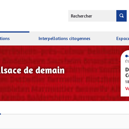
Rechercher
tions
Interpellations citoyennes
Espace
ÉT
Alsace de demain
D
C
1
V