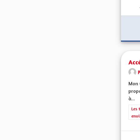
Accé
Mon 
propo
à...
Filt
Les 
envi