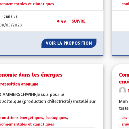
ronnementales et climatiques
env
CRÉÉ LE
49
49 ABONNÉS
SUIVRE
08/05/2023
ÎLOTS FRAÎCHEUR - PARCS
VOIR LA PROPOSITION
ÎLOTS FRAÎCHEUR
onomie dans les énergies
Com
env
Proposition anonyme
0 AMMERSCHWIHRJe suis pour le
voltaïque (production d'électricité) installé sur
Mon 
teste
rer les résultats de la catégorie : Les transitions énergétiques, écolog
transitions énergétiques, écologiques,
Filt
Les 
ronnementales et climatiques
env