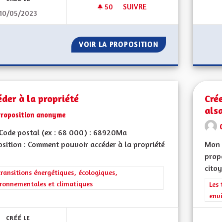
50
50 ABONNÉS
SUIVRE
10/05/2023
AUTOPARTAGE À LA CAMPAGN
VOIR LA PROPOSITION
AUTOPARTAGE À 
der à la propriété
Cré
als
Proposition anonyme
Code postal (ex : 68 000) : 68920Ma
sition : Comment pouvoir accéder à la propriété
Mon 
propo
citoy
rer les résultats de la catégorie : Les transitions énergétiques, écolog
transitions énergétiques, écologiques,
ronnementales et climatiques
Filt
Les 
env
CRÉÉ LE