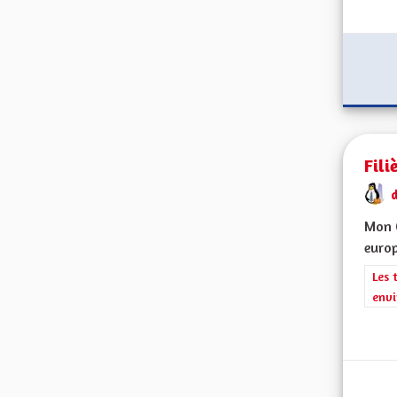
Fili
d
Mon C
europ
Filt
Les 
envi