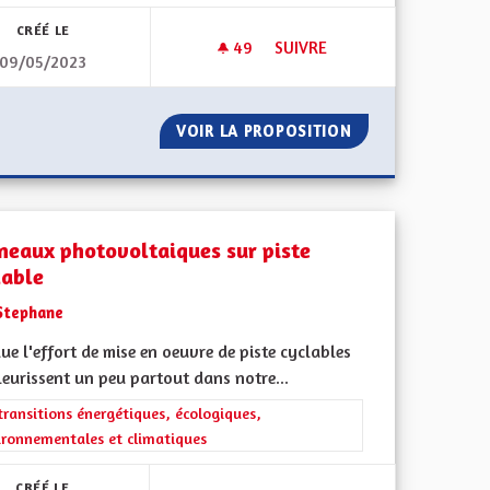
CRÉÉ LE
49
49 ABONNÉS
SUIVRE
09/05/2023
IES
COMMUNICATION SUR LES D
 LES ÉNERGIES
VOIR LA PROPOSITION
COMMUNICATION
neaux photovoltaiques sur piste
lable
Stephane
lue l'effort de mise en oeuvre de piste cyclables
leurissent un peu partout dans notre...
iques, environnementales et climatiques
rer les résultats de la catégorie : Les transitions énergétiques, écolog
transitions énergétiques, écologiques,
ironnementales et climatiques
CRÉÉ LE