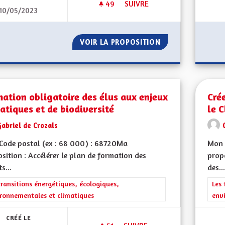
49
49 ABONNÉS
SUIVRE
10/05/2023
ACCÉDER À LA PROPRIÉTÉ
VOIR LA PROPOSITION
ACCÉDER À LA PR
ation obligatoire des élus aux enjeux
Cré
atiques et de biodiversité
le 
abriel de Crozals
Code postal (ex : 68 000) : 68720Ma
Mon 
sition : Accélérer le plan de formation des
propo
s...
des...
rer les résultats de la catégorie : Les transitions énergétiques, écolog
transitions énergétiques, écologiques,
Filt
Les 
ronnementales et climatiques
env
CRÉÉ LE