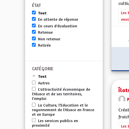
cultiv
ÉTAT
Filt
Les 
Tout
envi
En attente de réponse
En cours d'évaluation
Retenue
Non retenue
Retirée
CATÉGORIE
Tout
Autres
Îlot
L'attractivité économique de
l'Alsace et de ses territoires,
l'emploi
La Culture, l'Education et le
Créat
rayonnement de l'Alsace en France
et en Europe
fraic
Les services publics en
proximité
Filt
Les 