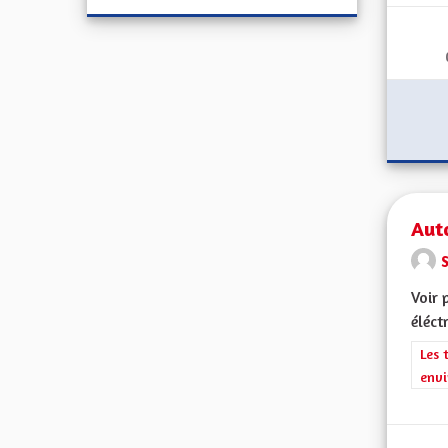
Aut
Voir 
éléct
Filt
Les 
envi