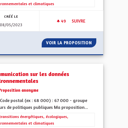
ironnementales et climatiques
CRÉÉ LE
49
49 ABONNÉS
SUIVRE
08/05/2023
VERDIR LES RUES
 - PARCS
VOIR LA PROPOSITION
VERDIR LES RUES
munication sur les données
ironnementales
Proposition anonyme
Code postal (ex : 68 000) : 67 000 - groupe
urs de politiques publiques Ma proposition...
iques, environnementales et climatiques
rer les résultats de la catégorie : Les transitions énergétiques, écolog
transitions énergétiques, écologiques,
ironnementales et climatiques