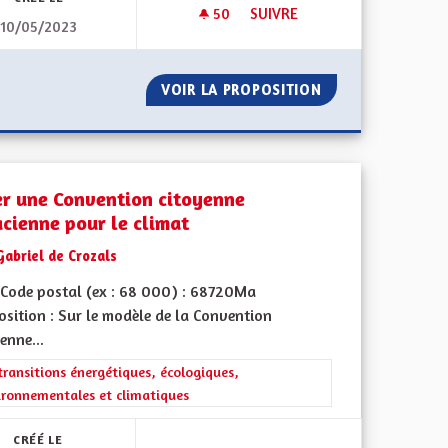
50
50 ABONNÉS
SUIVRE
10/05/2023
E
PANNEAUX PHOTOVOLTAIQUES
LA CAMPAGNE
VOIR LA PROPOSITION
PANNEAUX PHOTO
er une Convention citoyenne
acienne pour le climat
Gabriel de Crozals
Code postal (ex : 68 000) : 68720Ma
sition : Sur le modèle de la Convention
enne...
iques, environnementales et climatiques
rer les résultats de la catégorie : Les transitions énergétiques, écolog
transitions énergétiques, écologiques,
ironnementales et climatiques
CRÉÉ LE