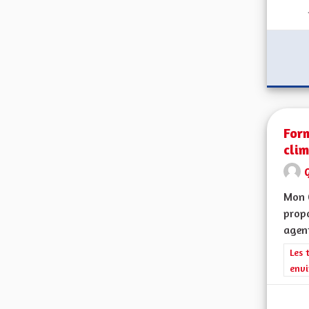
Form
clim
G
Mon 
propo
agent
Filt
Les 
envi