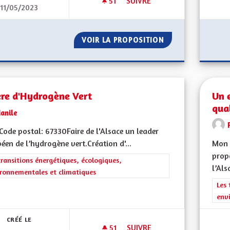
51
51 ABONNÉS
SUIVRE
11/05/2023
FORMATION OBLIGATOIRE DES 
VOIR LA PROPOSITION
FORMATION OBLIG
ère d'Hydrogène Vert
Un 
qual
anile
ode postal: 67330Faire de l'Alsace un leader
éen de l’hydrogène vert.Création d'...
Mon 
propo
rer les résultats de la catégorie : Les transitions énergétiques, écolog
transitions énergétiques, écologiques,
l’Als
ronnementales et climatiques
Filt
Les 
env
CRÉÉ LE
51
51 ABONNÉS
SUIVRE