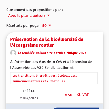
Classement des propositions par :
Avec le plus d'auteurs
Résultats par page :
50
Préservation de la biodiversité de
l’écosystème routier
Assemblée volontaire service civique 2022
A l’attention des élus de la CeA et à l’occasion de
l’Assemblée des VSC.Sensibilisation et...
Filtrer les résultats de la catégorie : Les transitions énergéti
Les transitions énergétiques, écologiques,
environnementales et climatiques
CRÉÉ LE
50
50 ABONNÉS
SUIVRE
21/04/2023
PRÉSERVATION DE L