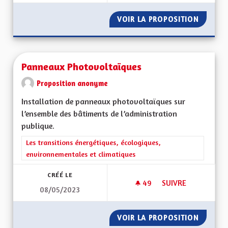
VOIR LA PROPOSITION
RENATU
Panneaux Photovoltaïques
Proposition anonyme
Installation de panneaux photovoltaïques sur
l’ensemble des bâtiments de l’administration
publique.
Filtrer les résultats de la catégorie : Les transitions énergéti
Les transitions énergétiques, écologiques,
environnementales et climatiques
CRÉÉ LE
49
49 ABONNÉS
SUIVRE
08/05/2023
PANNEAUX PHOTOV
VOIR LA PROPOSITION
PANNEA