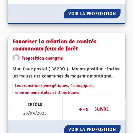
VOIR LA PROPOSITION
CIRCUL
Favoriser la création de comités
communaux feux de forêt
Proposition anonyme
Mon Code postal ( 68290 ) : Ma proposition : inciter
les maires des communes de moyenne montagne...
Filtrer les résultats de la catégorie : Les transitions énergéti
Les transitions énergétiques, écologiques,
environnementales et climatiques
CRÉÉ LE
49
49 ABONNÉS
SUIVRE
23/04/2023
FAVORISER LA CRÉ
VOIR LA PROPOSITION
FAVORI