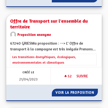
Offre de Transport sur l'ensemble du
territoire
Proposition anonyme
67240 GRIESMa proposition : --> L' Offre de
transport à la campagne est très inégale Prenons...
Filtrer les résultats de la catégorie : Les transitions énergéti
Les transitions énergétiques, écologiques,
environnementales et climatiques
CRÉÉ LE
52
52 ABONNÉS
SUIVRE
21/04/2023
OFFRE DE TRANSPOR
VOIR LA PROPOSITION
OFFRE 