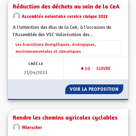
Réduction des déchets au sein de la CeA
Assemblée volontaire service civique 2022
A l’attention des élus de la CeA, à l’occasion de
l’Assemblée des VSC Valorisation des...
Filtrer les résultats de la catégorie : Les transitions énergéti
Les transitions énergétiques, écologiques,
environnementales et climatiques
CRÉÉ LE
50
50 ABONNÉS
SUIVRE
21/04/2023
RÉDUCTION DES DÉC
VOIR LA PROPOSITION
RÉDUCT
Rendre les chemins agricoles cyclables
Wierscher