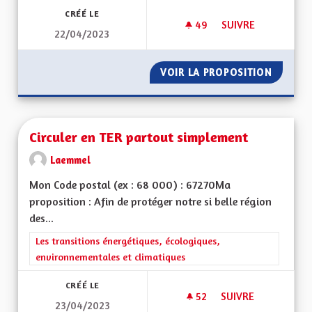
CRÉÉ LE
49
49 ABONNÉS
SUIVRE
22/04/2023
GESTION DE LA NA
VOIR LA PROPOSITION
GESTIO
Circuler en TER partout simplement
Laemmel
Mon Code postal (ex : 68 000) : 67270Ma
proposition : Afin de protéger notre si belle région
des...
Filtrer les résultats de la catégorie : Les transitions énergéti
Les transitions énergétiques, écologiques,
environnementales et climatiques
CRÉÉ LE
52
52 ABONNÉS
SUIVRE
23/04/2023
CIRCULER EN TER 