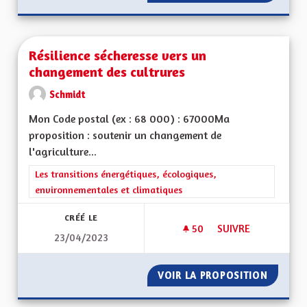
Résilience sécheresse vers un
changement des cultrures
Schmidt
Mon Code postal (ex : 68 000) : 67000Ma
proposition : soutenir un changement de
l'agriculture...
Filtrer les résultats de la catégorie : Les transitions énergéti
Les transitions énergétiques, écologiques,
environnementales et climatiques
CRÉÉ LE
50
50 ABONNÉS
SUIVRE
23/04/2023
RÉSILIENCE SÉCHE
VOIR LA PROPOSITION
RÉSILI