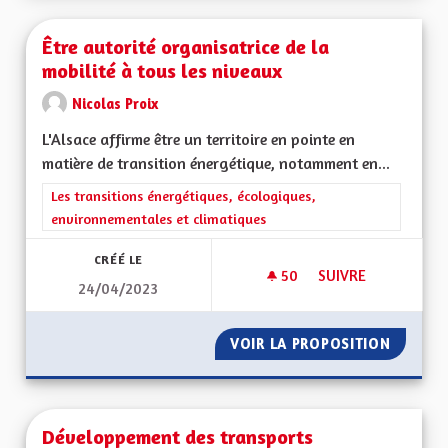
Être autorité organisatrice de la
mobilité à tous les niveaux
Nicolas Proix
L'Alsace affirme être un territoire en pointe en
matière de transition énergétique, notamment en...
Filtrer les résultats de la catégorie : Les transitions énergéti
Les transitions énergétiques, écologiques,
environnementales et climatiques
CRÉÉ LE
50
50 ABONNÉS
SUIVRE
24/04/2023
ÊTRE AUTORITÉ ORG
VOIR LA PROPOSITION
ÊTRE A
Développement des transports