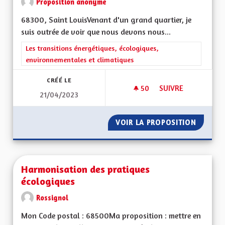
Proposition anonyme
68300, Saint LouisVenant d'un grand quartier, je
suis outrée de voir que nous devons nous...
Filtrer les résultats de la catégorie : Les transitions énergéti
Les transitions énergétiques, écologiques,
environnementales et climatiques
CRÉÉ LE
50
50 ABONNÉS
SUIVRE
21/04/2023
DES BENNES DE RE
VOIR LA PROPOSITION
DES BE
Harmonisation des pratiques
écologiques
Rossignol
Mon Code postal : 68500Ma proposition : mettre en