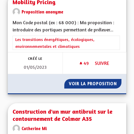
Mobility Pricing
Proposition anonyme
Mon Code postal (ex : 68 000) : Ma proposition :
introduire des portiques permettant de prélever...
Filtrer les résultats de la catégorie : Les transitions énergéti
Les transitions énergétiques, écologiques,
environnementales et climatiques
CRÉÉ LE
49
49 ABONNÉS
SUIVRE
01/05/2023
MOBILITY PRICING
VOIR LA PROPOSITION
MOBILI
Construction d'un mur antibruit sur le
contournement de Colmar A35
Catherine Mi