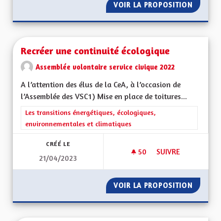
VOIR LA PROPOSITION
PRÉSER
Recréer une continuité écologique
Assemblée volontaire service civique 2022
A l’attention des élus de la CeA, à l’occasion de
l’Assemblée des VSC1) Mise en place de toitures...
Filtrer les résultats de la catégorie : Les transitions énergéti
Les transitions énergétiques, écologiques,
environnementales et climatiques
CRÉÉ LE
50
50 ABONNÉS
SUIVRE
21/04/2023
RECRÉER UNE CONT
VOIR LA PROPOSITION
RECRÉE