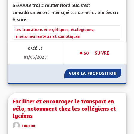
68000Le trafic routier Nord Sud s'est
considérablement intensifié ces dernières années en
Alsace...
Filtrer les résultats de la catégorie : Les transitions énergéti
Les transitions énergétiques, écologiques,
environnementales et climatiques
CRÉÉ LE
50
50 ABONNÉS
SUIVRE
01/05/2023
CONSTRUCTION D'U
VOIR LA PROPOSITION
CONSTR
Faciliter et encourager le transport en
vélo, notamment chez les collégiens et
lycéens
coucou