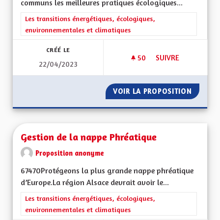
communs les meilleures pratiques écologiques...
Filtrer les résultats de la catégorie : Les transitions énergéti
Les transitions énergétiques, écologiques,
environnementales et climatiques
CRÉÉ LE
50
50 ABONNÉS
SUIVRE
22/04/2023
HARMONISATION DE
VOIR LA PROPOSITION
HARMON
Gestion de la nappe Phréatique
Proposition anonyme
67470Protégeons la plus grande nappe phréatique
d’Europe.La région Alsace devrait avoir le...
Filtrer les résultats de la catégorie : Les transitions énergéti
Les transitions énergétiques, écologiques,
environnementales et climatiques