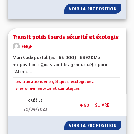
VOIR LA PROPOSITION
ISOLAT
Transit poids lourds sécurité et écologie
ENGEL
Mon Code postal (ex : 68 000) : 68920Ma
proposition : Quels sont les grands défis pour
l’Alsace...
Filtrer les résultats de la catégorie : Les transitions énergéti
Les transitions énergétiques, écologiques,
environnementales et climatiques
CRÉÉ LE
50
50 ABONNÉS
SUIVRE
29/04/2023
TRANSIT POIDS LOU
VOIR LA PROPOSITION
TRANSI