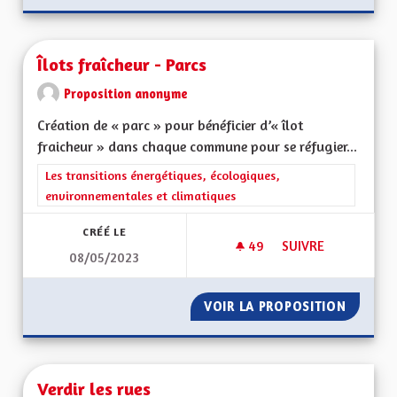
Îlots fraîcheur - Parcs
Proposition anonyme
Création de « parc » pour bénéficier d’« îlot
fraicheur » dans chaque commune pour se réfugier...
Filtrer les résultats de la catégorie : Les transitions énergéti
Les transitions énergétiques, écologiques,
environnementales et climatiques
CRÉÉ LE
49
49 ABONNÉS
SUIVRE
08/05/2023
ÎLOTS FRAÎCHEUR -
VOIR LA PROPOSITION
ÎLOTS F
Verdir les rues