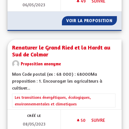
49
49 ABONNÉS
SUIVRE
06/05/2023
BEBBI SACK ET BEBBI
VOIR LA PROPOSITION
BEBBI S
Renaturer le Grand Ried et la Hardt au
Sud de Colmar
Proposition anonyme
Mon Code postal (ex : 68 000) : 68000Ma
proposition : 1. Encourager les agriculteurs à
cultiver...
Filtrer les résultats de la catégorie : Les transitions énergéti
Les transitions énergétiques, écologiques,
environnementales et climatiques
CRÉÉ LE
50
50 ABONNÉS
SUIVRE
08/05/2023
RENATURER LE GRA