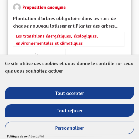
Proposition anonyme
Plantation d’arbres obligatoire dans les rues de
chaque nouveau lotissement.Planter des arbres...
Filtrer les résultats de la catégorie : Les transitions énergéti
Les transitions énergétiques, écologiques,
environnementales et climatiques
CRÉÉ LE
49
49 ABONNÉS
SUIVRE
Ce site utilise des cookies et vous donne le contrôle sur ceux
08/05/2023
VERDIR LES RUES
que vous souhaitez activer
VOIR LA PROPOSITION
VERDIR 
Tout accepter
Autonomie dans les énergies
Tout refuser
Proposition anonyme
Personnaliser
68770 AMMERSCHWIHRJe suis pour le
Politique de confidentialité