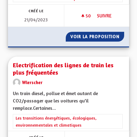
CRÉÉ LE
50
50 ABONNÉS
SUIVRE
21/04/2023
DÉVELOPPER LES M
VOIR LA PROPOSITION
DÉVELO
Electrification des lignes de train les
plus fréquentées
Wierscher
Un train diesel, pollue et émet autant de
CO2/passager que les voitures qu'il
remplace.Certaines...
Filtrer les résultats de la catégorie : Les transitions énergéti
Les transitions énergétiques, écologiques,
environnementales et climatiques