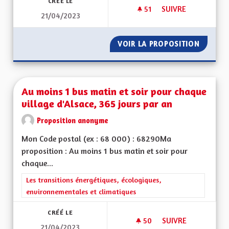
CRÉÉ LE
51
51 ABONNÉS
SUIVRE
21/04/2023
ELECTRIFICATION D
VOIR LA PROPOSITION
ELECTR
Au moins 1 bus matin et soir pour chaque
village d'Alsace, 365 jours par an
Proposition anonyme
Mon Code postal (ex : 68 000) : 68290Ma
proposition : Au moins 1 bus matin et soir pour
chaque...
Filtrer les résultats de la catégorie : Les transitions énergéti
Les transitions énergétiques, écologiques,
environnementales et climatiques
CRÉÉ LE
50
50 ABONNÉS
SUIVRE
21/04/2023
AU MOINS 1 BUS MA