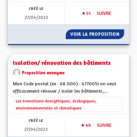
CRÉÉ LE
51
51 ABONNÉS
SUIVRE
27/04/2023
PISTES CYCLABLE
VOIR LA PROPOSITION
PISTES 
Isolation/ rénovation des bâtiments
Proposition anonyme
Mon Code postal (ex : 68 000) : 67700Si on veut
efficacement rénover / isoler les bâtiments,...
Filtrer les résultats de la catégorie : Les transitions énergéti
Les transitions énergétiques, écologiques,
environnementales et climatiques
CRÉÉ LE
49
49 ABONNÉS
SUIVRE
27/04/2023
ISOLATION/ RÉNOV