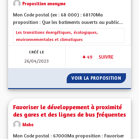
Proposition anonyme
Mon Code postal (ex : 68 000) : 68170Ma
proposition : Que les batiments ouverts au public...
Filtrer les résultats de la catégorie : Les transitions énergéti
Les transitions énergétiques, écologiques,
environnementales et climatiques
CRÉÉ LE
49
49 ABONNÉS
SUIVRE
26/04/2023
RECUPERATION D'EA
VOIR LA PROPOSITION
RECUPE
Favoriser le développement à proximité
des gares et des lignes de bus fréquentes
Mako
Mon Code postal : 67000Ma proposition : Favoriser