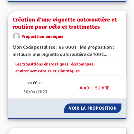
Création d‘une vignette autoroutière et
routière pour vélo et trottinettes
Proposition anonyme
Mon Code postal (ex : 68 000) : Ma proposition :
Instaurer une vignette autoroutière de 100€...
Filtrer les résultats de la catégorie : Les transitions énergéti
Les transitions énergétiques, écologiques,
environnementales et climatiques
CRÉÉ LE
49
49 ABONNÉS
SUIVRE
30/04/2023
CRÉATION D‘UNE V
VOIR LA PROPOSITION
CRÉATI