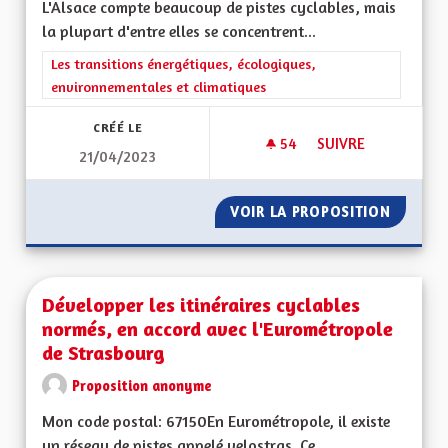
L'Alsace compte beaucoup de pistes cyclables, mais
la plupart d'entre elles se concentrent...
Filtrer les résultats de la catégorie : Les transitions énergéti
Les transitions énergétiques, écologiques,
environnementales et climatiques
CRÉÉ LE
54
54 ABONNÉS
SUIVRE
21/04/2023
RENDRE LES CHEMI
VOIR LA PROPOSITION
RENDRE
Développer les itinéraires cyclables
normés, en accord avec l'Eurométropole
de Strasbourg
Proposition anonyme
Mon code postal: 67150En Eurométropole, il existe
un réseau de pistes appelé velostras. Ce...