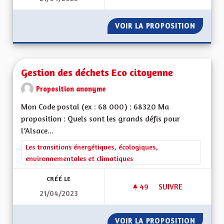
VOIR LA PROPOSITION
AU MOI
Gestion des déchets Eco citoyenne
Proposition anonyme
Mon Code postal (ex : 68 000) : 68320 Ma
proposition : Quels sont les grands défis pour
l’Alsace...
Filtrer les résultats de la catégorie : Les transitions énergéti
Les transitions énergétiques, écologiques,
environnementales et climatiques
CRÉÉ LE
49
49 ABONNÉS
SUIVRE
21/04/2023
GESTION DES DÉCH
VOIR LA PROPOSITION
GESTIO