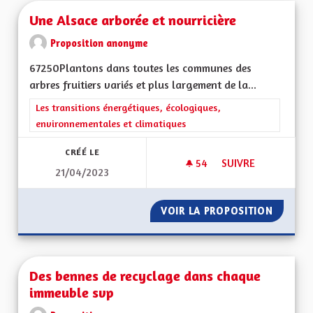
Une Alsace arborée et nourricière
Proposition anonyme
67250Plantons dans toutes les communes des
arbres fruitiers variés et plus largement de la...
Filtrer les résultats de la catégorie : Les transitions énergéti
Les transitions énergétiques, écologiques,
environnementales et climatiques
CRÉÉ LE
54
54 ABONNÉS
SUIVRE
21/04/2023
UNE ALSACE ARBOR
VOIR LA PROPOSITION
UNE AL
Des bennes de recyclage dans chaque
immeuble svp