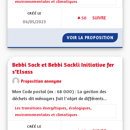
environnementales et climatiques
CRÉÉ LE
50
50 ABONNÉS
SUIVRE
04/05/2023
ÉCOLOGIE ET BIODI
VOIR LA PROPOSITION
ÉCOLOG
Bebbi Sack et Bebbi Sackli Initiative fer
s‘Elsass
Proposition anonyme
Mon Code postal (ex : 68 000) : La gestion des
déchets dit ménagers fait l‘objet de différents...
Filtrer les résultats de la catégorie : Les transitions énergéti
Les transitions énergétiques, écologiques,
environnementales et climatiques
CRÉÉ LE