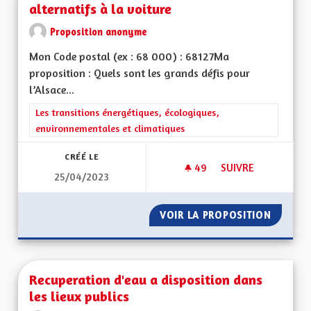
alternatifs à la voiture
Proposition anonyme
Mon Code postal (ex : 68 000) : 68127Ma
proposition : Quels sont les grands défis pour
l’Alsace...
Filtrer les résultats de la catégorie : Les transitions énergéti
Les transitions énergétiques, écologiques,
environnementales et climatiques
CRÉÉ LE
49
49 ABONNÉS
SUIVRE
25/04/2023
DÉVELOPPEMENT DE
VOIR LA PROPOSITION
DÉVELO
Recuperation d'eau a disposition dans
les lieux publics