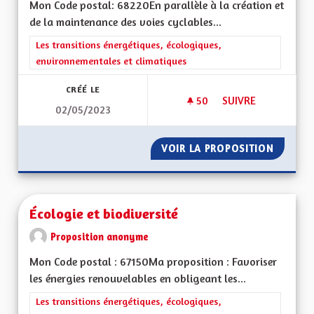
Mon Code postal: 68220En parallèle à la création et
de la maintenance des voies cyclables...
Filtrer les résultats de la catégorie : Les transitions énergéti
Les transitions énergétiques, écologiques,
environnementales et climatiques
CRÉÉ LE
50
50 ABONNÉS
SUIVRE
02/05/2023
FACILITER ET ENCO
VOIR LA PROPOSITION
FACILI
Écologie et biodiversité
Proposition anonyme
Mon Code postal : 67150Ma proposition : Favoriser
les énergies renouvelables en obligeant les...
Filtrer les résultats de la catégorie : Les transitions énergéti
Les transitions énergétiques, écologiques,