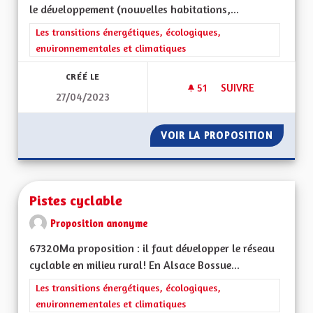
le développement (nouvelles habitations,...
Filtrer les résultats de la catégorie : Les transitions énergéti
Les transitions énergétiques, écologiques,
environnementales et climatiques
CRÉÉ LE
51
51 ABONNÉS
SUIVRE
27/04/2023
FAVORISER LE DÉVE
VOIR LA PROPOSITION
FAVORI
Pistes cyclable
Proposition anonyme
67320Ma proposition : il faut développer le réseau
cyclable en milieu rural! En Alsace Bossue...
Filtrer les résultats de la catégorie : Les transitions énergéti
Les transitions énergétiques, écologiques,
environnementales et climatiques