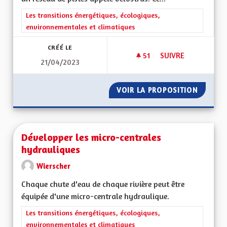
Filtrer les résultats de la catégorie : Les transitions énergéti
Les transitions énergétiques, écologiques,
environnementales et climatiques
CRÉÉ LE
51
51 ABONNÉS
SUIVRE
21/04/2023
DÉVELOPPER LES I
VOIR LA PROPOSITION
DÉVELO
Développer les micro-centrales
hydrauliques
Wierscher
Chaque chute d'eau de chaque rivière peut être
équipée d'une micro-centrale hydraulique.
Filtrer les résultats de la catégorie : Les transitions énergéti
Les transitions énergétiques, écologiques,
environnementales et climatiques