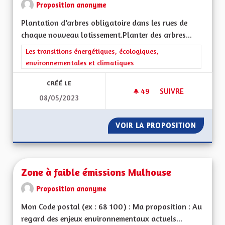
Proposition anonyme
Plantation d’arbres obligatoire dans les rues de
chaque nouveau lotissement.Planter des arbres...
Filtrer les résultats de la catégorie : Les transitions énergéti
Les transitions énergétiques, écologiques,
environnementales et climatiques
CRÉÉ LE
49
49 ABONNÉS
SUIVRE
08/05/2023
VERDIR LES RUES
VOIR LA PROPOSITION
VERDIR 
Zone à faible émissions Mulhouse
Proposition anonyme
Mon Code postal (ex : 68 100) : Ma proposition : Au
regard des enjeux environnementaux actuels...