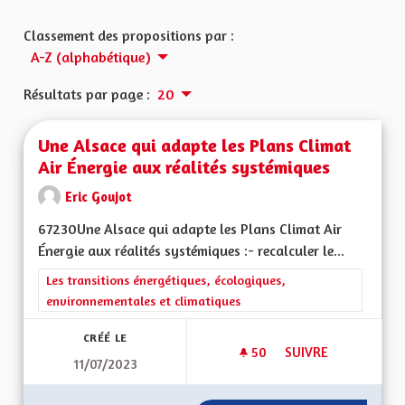
Classement des propositions par :
A-Z (alphabétique)
Résultats par page :
20
Une Alsace qui adapte les Plans Climat
Air Énergie aux réalités systémiques
Eric Goujot
67230Une Alsace qui adapte les Plans Climat Air
Énergie aux réalités systémiques :- recalculer le...
Filtrer les résultats de la catégorie : Les transitions énergéti
Les transitions énergétiques, écologiques,
environnementales et climatiques
CRÉÉ LE
50
50 ABONNÉS
SUIVRE
11/07/2023
UNE ALSACE QUI AD