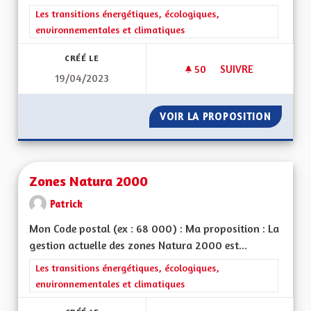
Filtrer les résultats de la catégorie : Les transitions énergéti
Les transitions énergétiques, écologiques,
environnementales et climatiques
CRÉÉ LE
50
50 ABONNÉS
SUIVRE
19/04/2023
ZONE À FAIBLE ÉM
VOIR LA PROPOSITION
ZONE À
Zones Natura 2000
Patrick
Mon Code postal (ex : 68 000) : Ma proposition : La
gestion actuelle des zones Natura 2000 est...
Filtrer les résultats de la catégorie : Les transitions énergéti
Les transitions énergétiques, écologiques,
environnementales et climatiques