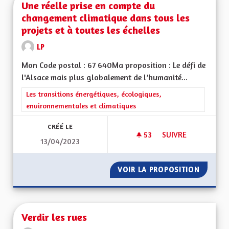
Une réelle prise en compte du
changement climatique dans tous les
projets et à toutes les échelles
LP
Mon Code postal : 67 640Ma proposition : Le défi de
l'Alsace mais plus globalement de l’humanité...
Filtrer les résultats de la catégorie : Les transitions énergéti
Les transitions énergétiques, écologiques,
environnementales et climatiques
CRÉÉ LE
53
53 ABONNÉS
SUIVRE
13/04/2023
UNE RÉELLE PRISE 
VOIR LA PROPOSITION
UNE RÉ
Verdir les rues