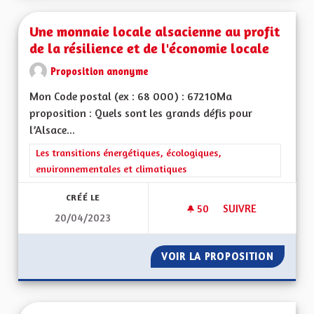
Une monnaie locale alsacienne au profit
de la résilience et de l'économie locale
Proposition anonyme
Mon Code postal (ex : 68 000) : 67210Ma
proposition : Quels sont les grands défis pour
l’Alsace...
Filtrer les résultats de la catégorie : Les transitions énergéti
Les transitions énergétiques, écologiques,
environnementales et climatiques
CRÉÉ LE
50
50 ABONNÉS
SUIVRE
20/04/2023
UNE MONNAIE LOCAL
VOIR LA PROPOSITION
UNE MO