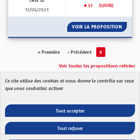
CRÉÉ LE
51
51 ABONNÉS
SUIVRE
12/06/2023
ZONES NATURA 20
VOIR LA PROPOSITION
ZONES 
« Première
‹ Précédent
8
Voir toutes les propositions retirées
Ce site utilise des cookies et vous donne le contrôle sur ceux
Protection des Données
Charte de contribution
que vous souhaitez activer
Mentions légales
FAQ
CGU
Droit d’interpellation citoyenne : comment ça marche ?
Télécharger les fichiers Open Data
Tout accepter
Entre vos mains - Collectivité européenne 
Entre vos mains - Collectivité euro
Entre vos mains - Collectivité
Entre vos mains - Collect
Tout refuser
Site réalisé par
Open Source Politics
grâce au
logiciel libre