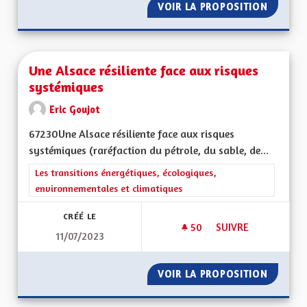
VOIR LA PROPOSITION
UNE AL
Une Alsace résiliente face aux risques
systémiques
Eric Goujot
67230Une Alsace résiliente face aux risques
systémiques (raréfaction du pétrole, du sable, de...
Filtrer les résultats de la catégorie : Les transitions énergéti
Les transitions énergétiques, écologiques,
environnementales et climatiques
CRÉÉ LE
50
50 ABONNÉS
SUIVRE
11/07/2023
UNE ALSACE RÉSILI
VOIR LA PROPOSITION
UNE AL