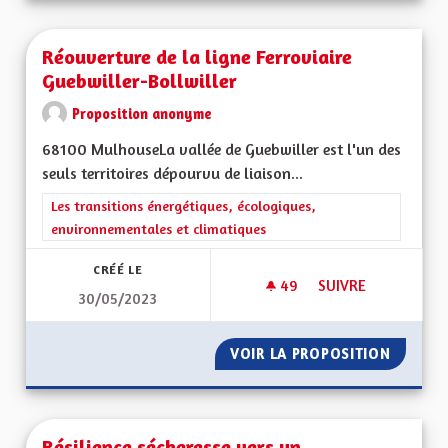
Réouverture de la ligne Ferroviaire
Guebwiller-Bollwiller
Proposition anonyme
68100 MulhouseLa vallée de Guebwiller est l'un des
seuls territoires dépourvu de liaison...
Filtrer les résultats de la catégorie : Les transitions énergéti
Les transitions énergétiques, écologiques,
environnementales et climatiques
CRÉÉ LE
49
49 ABONNÉS
SUIVRE
30/05/2023
RÉOUVERTURE DE L
VOIR LA PROPOSITION
RÉOUVE
Résilience sécheresse vers un