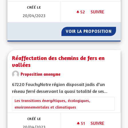
CRÉÉ LE
52
52 ABONNÉS
SUIVRE
20/04/2023
PROTECTION DE LA
VOIR LA PROPOSITION
PROTEC
Réaffectation des chemins de fers en
vallées
Proposition anonyme
67220 FouchyNotre région disposait jadis d'un
réseau ferré desservant la quasi totalité de ses...
Filtrer les résultats de la catégorie : Les transitions énergéti
Les transitions énergétiques, écologiques,
environnementales et climatiques
CRÉÉ LE
51
51 ABONNÉS
SUIVRE
20/04/2023
RÉAFFECTATION DES