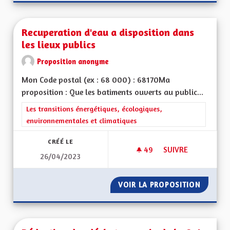
Recuperation d'eau a disposition dans
les lieux publics
Proposition anonyme
Mon Code postal (ex : 68 000) : 68170Ma
proposition : Que les batiments ouverts au public...
Filtrer les résultats de la catégorie : Les transitions énergéti
Les transitions énergétiques, écologiques,
environnementales et climatiques
CRÉÉ LE
49
49 ABONNÉS
SUIVRE
26/04/2023
RECUPERATION D'EA
VOIR LA PROPOSITION
RECUPE