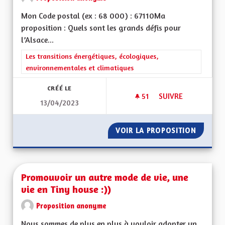
Mon Code postal (ex : 68 000) : 67110Ma
proposition : Quels sont les grands défis pour
l’Alsace...
Filtrer les résultats de la catégorie : Les transitions énergéti
Les transitions énergétiques, écologiques,
environnementales et climatiques
CRÉÉ LE
51
51 ABONNÉS
SUIVRE
13/04/2023
PRODUCTION ÉLEC
VOIR LA PROPOSITION
PRODUC
Promouvoir un autre mode de vie, une
vie en Tiny house :))
Proposition anonyme
Nous sommes de plus en plus à vouloir adopter un