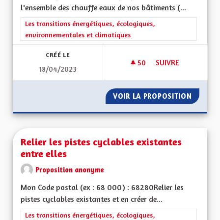
l'ensemble des chauffe eaux de nos bâtiments (...
Filtrer les résultats de la catégorie : Les transitions énergéti
Les transitions énergétiques, écologiques,
environnementales et climatiques
CRÉÉ LE
50
50 ABONNÉS
SUIVRE
18/04/2023
RÉDUIRE LA CONSO
VOIR LA PROPOSITION
RÉDUIR
Relier les pistes cyclables existantes
entre elles
Proposition anonyme
Mon Code postal (ex : 68 000) : 68280Relier les
pistes cyclables existantes et en créer de...
Filtrer les résultats de la catégorie : Les transitions énergéti
Les transitions énergétiques, écologiques,