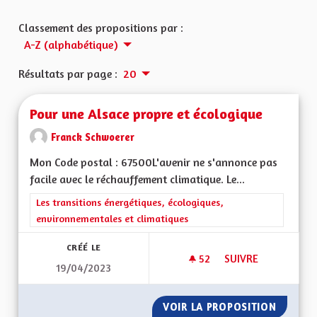
Classement des propositions par :
A-Z (alphabétique)
Résultats par page :
20
Pour une Alsace propre et écologique
Franck Schwoerer
Mon Code postal : 67500L'avenir ne s'annonce pas
facile avec le réchauffement climatique. Le...
Filtrer les résultats de la catégorie : Les transitions énergéti
Les transitions énergétiques, écologiques,
environnementales et climatiques
CRÉÉ LE
52
52 ABONNÉS
SUIVRE
19/04/2023
POUR UNE ALSACE 
VOIR LA PROPOSITION
POUR U