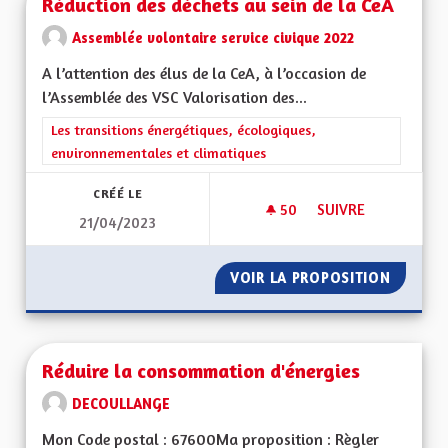
Réduction des déchets au sein de la CeA
Assemblée volontaire service civique 2022
A l’attention des élus de la CeA, à l’occasion de
l’Assemblée des VSC Valorisation des...
Filtrer les résultats de la catégorie : Les transitions énergéti
Les transitions énergétiques, écologiques,
environnementales et climatiques
CRÉÉ LE
50
50 ABONNÉS
SUIVRE
21/04/2023
RÉDUCTION DES DÉC
VOIR LA PROPOSITION
RÉDUCT
Réduire la consommation d'énergies
DECOULLANGE
Mon Code postal : 67600Ma proposition : Règler