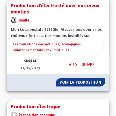
Production d'électricité avec nos vieux
moulins
danile
Mon Code postal : 67330En Alsace nous avons nos
châteaux fort et ... nos moulins installés sur...
Filtrer les résultats de la catégorie : Les transitions énergéti
Les transitions énergétiques, écologiques,
environnementales et climatiques
CRÉÉ LE
50
50 ABONNÉS
SUIVRE
13/05/2023
PRODUCTION D'ÉLEC
VOIR LA PROPOSITION
PRODUC
Production électrique
Proposition anonyme