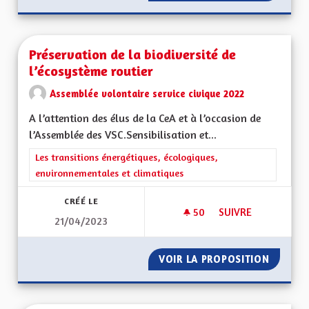
Préservation de la biodiversité de
l’écosystème routier
Assemblée volontaire service civique 2022
A l’attention des élus de la CeA et à l’occasion de
l’Assemblée des VSC.Sensibilisation et...
Filtrer les résultats de la catégorie : Les transitions énergéti
Les transitions énergétiques, écologiques,
environnementales et climatiques
CRÉÉ LE
50
50 ABONNÉS
SUIVRE
21/04/2023
PRÉSERVATION DE L
VOIR LA PROPOSITION
PRÉSER