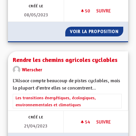
CRÉÉ LE
50
50 ABONNÉS
SUIVRE
08/05/2023
RENATURER LE GRA
VOIR LA PROPOSITION
RENATU
Rendre les chemins agricoles cyclables
Wierscher
L'Alsace compte beaucoup de pistes cyclables, mais
la plupart d'entre elles se concentrent...
Filtrer les résultats de la catégorie : Les transitions énergéti
Les transitions énergétiques, écologiques,
environnementales et climatiques
CRÉÉ LE
54
54 ABONNÉS
SUIVRE
21/04/2023
RENDRE LES CHEMI