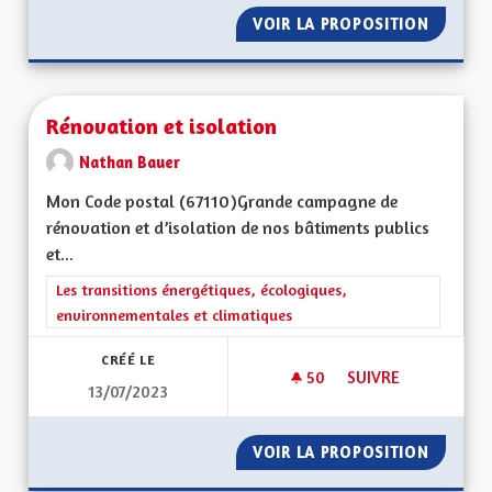
VOIR LA PROPOSITION
RENDRE
Rénovation et isolation
Nathan Bauer
Mon Code postal (67110)Grande campagne de
rénovation et d’isolation de nos bâtiments publics
et...
Filtrer les résultats de la catégorie : Les transitions énergéti
Les transitions énergétiques, écologiques,
environnementales et climatiques
CRÉÉ LE
50
50 ABONNÉS
SUIVRE
13/07/2023
RÉNOVATION ET IS
VOIR LA PROPOSITION
RÉNOVA