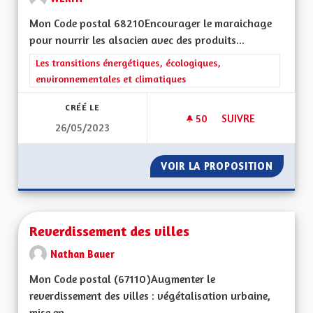
Mon Code postal 68210Encourager le maraichage
pour nourrir les alsacien avec des produits...
Filtrer les résultats de la catégorie : Les transitions énergéti
Les transitions énergétiques, écologiques,
environnementales et climatiques
CRÉÉ LE
50
50 ABONNÉS
SUIVRE
26/05/2023
RETOUR AU MARAI
VOIR LA PROPOSITION
RETOUR
Reverdissement des villes
Nathan Bauer
Mon Code postal (67110) Augmenter le
reverdissement des villes : végétalisation urbaine,
mise en...