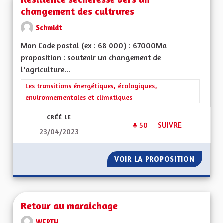
changement des cultrures
Schmidt
Mon Code postal (ex : 68 000) : 67000Ma
proposition : soutenir un changement de
l'agriculture...
Filtrer les résultats de la catégorie : Les transitions énergéti
Les transitions énergétiques, écologiques,
environnementales et climatiques
CRÉÉ LE
50
50 ABONNÉS
SUIVRE
23/04/2023
RÉSILIENCE SÉCHE
VOIR LA PROPOSITION
RÉSILI
Retour au maraichage
WERTH