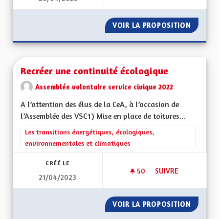
VOIR LA PROPOSITION
RÉAFFE
Recréer une continuité écologique
Assemblée volontaire service civique 2022
A l’attention des élus de la CeA, à l’occasion de
l’Assemblée des VSC1) Mise en place de toitures...
Filtrer les résultats de la catégorie : Les transitions énergéti
Les transitions énergétiques, écologiques,
environnementales et climatiques
CRÉÉ LE
50
50 ABONNÉS
SUIVRE
21/04/2023
RECRÉER UNE CONT
VOIR LA PROPOSITION
RECRÉE