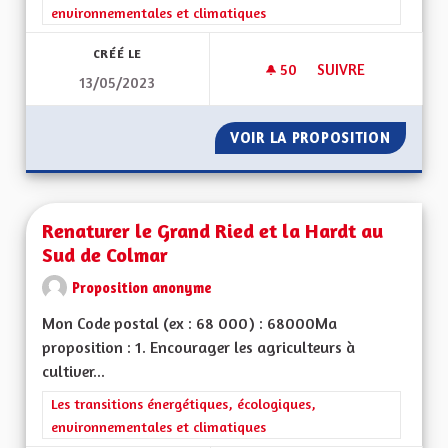
environnementales et climatiques
CRÉÉ LE
50
50 ABONNÉS
SUIVRE
13/05/2023
RELIER LES PISTES 
VOIR LA PROPOSITION
RELIER 
Renaturer le Grand Ried et la Hardt au
Sud de Colmar
Proposition anonyme
Mon Code postal (ex : 68 000) : 68000Ma
proposition : 1. Encourager les agriculteurs à
cultiver...
Filtrer les résultats de la catégorie : Les transitions énergéti
Les transitions énergétiques, écologiques,
environnementales et climatiques