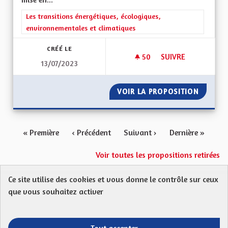
Filtrer les résultats de la catégorie : Les transitions énergéti
Les transitions énergétiques, écologiques,
environnementales et climatiques
CRÉÉ LE
50
50 ABONNÉS
SUIVRE
13/07/2023
REVERDISSEMENT DE
VOIR LA PROPOSITION
REVERD
« Première
‹ Précédent
Suivant ›
Dernière »
Voir toutes les propositions retirées
Ce site utilise des cookies et vous donne le contrôle sur ceux
Protection des Données
Charte de contribution
que vous souhaitez activer
Mentions légales
FAQ
CGU
Droit d’interpellation citoyenne : comment ça marche ?
Télécharger les fichiers Open Data