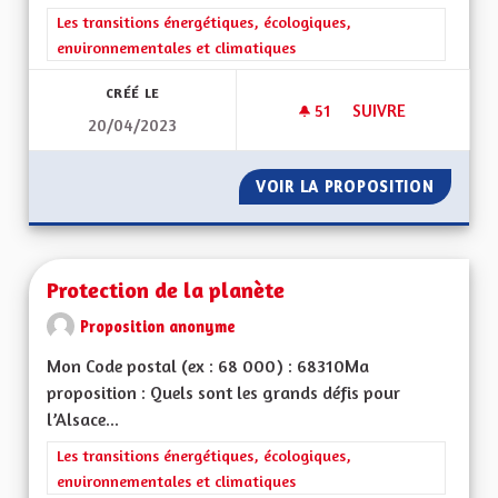
Filtrer les résultats de la catégorie : Les transitions énergéti
Les transitions énergétiques, écologiques,
environnementales et climatiques
CRÉÉ LE
51
51 ABONNÉS
SUIVRE
20/04/2023
PROTECTION DE LA
VOIR LA PROPOSITION
PROTEC
Protection de la planète
Proposition anonyme
Mon Code postal (ex : 68 000) : 68310Ma
proposition : Quels sont les grands défis pour
l’Alsace...
Filtrer les résultats de la catégorie : Les transitions énergéti
Les transitions énergétiques, écologiques,
environnementales et climatiques