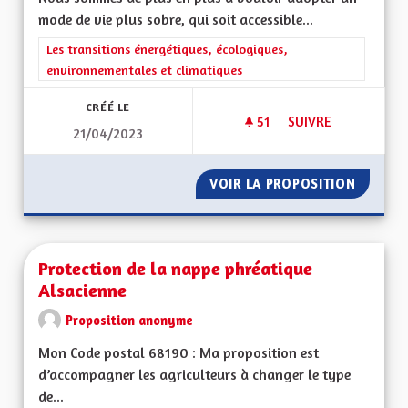
mode de vie plus sobre, qui soit accessible...
Filtrer les résultats de la catégorie : Les transitions énergéti
Les transitions énergétiques, écologiques,
environnementales et climatiques
CRÉÉ LE
51
51 ABONNÉS
SUIVRE
21/04/2023
PROMOUVOIR UN AUT
VOIR LA PROPOSITION
PROMOU
Protection de la nappe phréatique
Alsacienne
Proposition anonyme
Mon Code postal 68190 : Ma proposition est
d’accompagner les agriculteurs à changer le type
de...