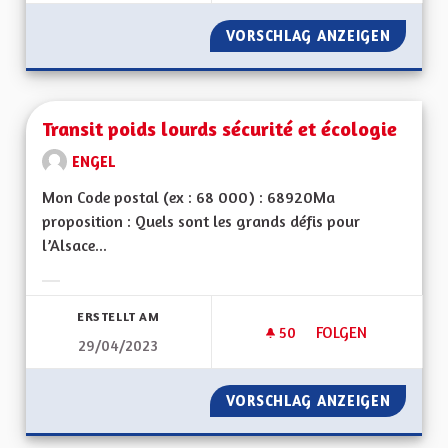
VORSCHLAG ANZEIGEN
TRANSI
Transit poids lourds sécurité et écologie
ENGEL
Mon Code postal (ex : 68 000) : 68920Ma
proposition : Quels sont les grands défis pour
l’Alsace...
Ergebnisse nach Kategorie filtern:
ERSTELLT AM
50
50 FOLLOWER
FOLGEN
29/04/2023
TRANSIT POIDS LOU
VORSCHLAG ANZEIGEN
TRANSI