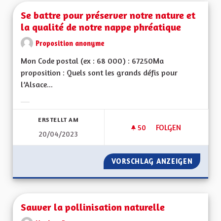
Se battre pour préserver notre nature et
la qualité de notre nappe phréatique
Proposition anonyme
Mon Code postal (ex : 68 000) : 67250Ma
proposition : Quels sont les grands défis pour
l’Alsace...
Ergebnisse nach Kategorie filtern:
ERSTELLT AM
50
50 FOLLOWER
FOLGEN
20/04/2023
SE BATTRE POUR P
VORSCHLAG ANZEIGEN
SE BAT
Sauver la pollinisation naturelle