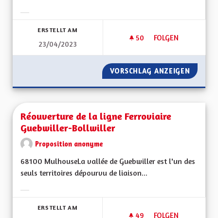
Ergebnisse nach Kategorie filtern:
ERSTELLT AM
50
50 FOLLOWER
FOLGEN
23/04/2023
RÉSILIENCE SÉCHE
VORSCHLAG ANZEIGEN
RÉSILI
Réouverture de la ligne Ferroviaire
Guebwiller-Bollwiller
Proposition anonyme
68100 MulhouseLa vallée de Guebwiller est l'un des
seuls territoires dépourvu de liaison...
Ergebnisse nach Kategorie filtern:
ERSTELLT AM
49
49 FOLLOWER
FOLGEN