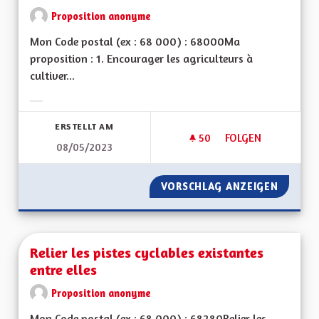
Proposition anonyme
Mon Code postal (ex : 68 000) : 68000Ma
proposition : 1. Encourager les agriculteurs à
cultiver...
Ergebnisse nach Kategorie filtern:
ERSTELLT AM
50
50 FOLLOWER
FOLGEN
08/05/2023
RENATURER LE GRA
VORSCHLAG ANZEIGEN
RENATU
Relier les pistes cyclables existantes
entre elles
Proposition anonyme
Mon Code postal (ex : 68 000) : 68280Relier les