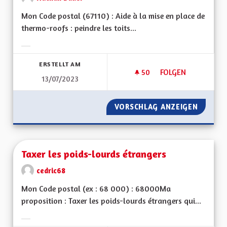
Mon Code postal (67110) : Aide à la mise en place de
thermo-roofs : peindre les toits...
Ergebnisse nach Kategorie filtern:
ERSTELLT AM
50
50 FOLLOWER
FOLGEN
13/07/2023
TOITS "THERMO-R
VORSCHLAG ANZEIGEN
TOITS 
Taxer les poids-lourds étrangers
cedric68
Mon Code postal (ex : 68 000) : 68000Ma
proposition : Taxer les poids-lourds étrangers qui...
Ergebnisse nach Kategorie filtern: