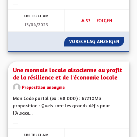
Ergebnisse nach Kategorie filtern:
ERSTELLT AM
53
53 FOLLOWER
FOLGEN
13/04/2023
UNE RÉELLE PRISE 
VORSCHLAG ANZEIGEN
UNE RÉ
Une monnaie locale alsacienne au profit
de la résilience et de l'économie locale
Proposition anonyme
Mon Code postal (ex : 68 000) : 67210Ma
proposition : Quels sont les grands défis pour
l’Alsace...
Ergebnisse nach Kategorie filtern:
ERSTELLT AM