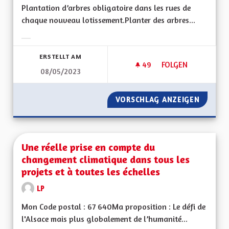
Plantation d’arbres obligatoire dans les rues de
chaque nouveau lotissement.Planter des arbres...
Ergebnisse nach Kategorie filtern:
ERSTELLT AM
49
49 FOLLOWER
FOLGEN
08/05/2023
VERDIR LES RUES
VORSCHLAG ANZEIGEN
VERDIR 
Une réelle prise en compte du
changement climatique dans tous les
projets et à toutes les échelles
LP
Mon Code postal : 67 640Ma proposition : Le défi de
l'Alsace mais plus globalement de l’humanité...