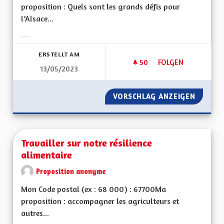
proposition : Quels sont les grands défis pour
l’Alsace...
Ergebnisse nach Kategorie filtern:
ERSTELLT AM
50
50 FOLLOWER
FOLGEN
13/05/2023
UN ENVIRONNEMENT
VORSCHLAG ANZEIGEN
UN ENV
Travailler sur notre résilience
alimentaire
Proposition anonyme
Mon Code postal (ex : 68 000) : 67700Ma
proposition : accompagner les agriculteurs et
autres...