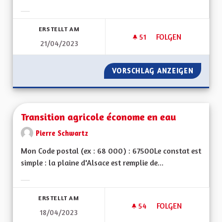
Ergebnisse nach Kategorie filtern:
ERSTELLT AM
51
51 FOLLOWER
FOLGEN
21/04/2023
TRANSPORT ET DÉ
VORSCHLAG ANZEIGEN
TRANSP
Transition agricole économe en eau
Pierre Schwartz
Mon Code postal (ex : 68 000) : 67500Le constat est
simple : la plaine d'Alsace est remplie de...
Ergebnisse nach Kategorie filtern:
ERSTELLT AM
54
54 FOLLOWER
FOLGEN
18/04/2023
TRANSITION AGRIC