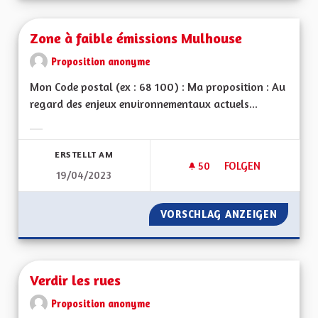
Zone à faible émissions Mulhouse
Proposition anonyme
Mon Code postal (ex : 68 100) : Ma proposition : Au
regard des enjeux environnementaux actuels...
Ergebnisse nach Kategorie filtern:
ERSTELLT AM
50
50 FOLLOWER
FOLGEN
19/04/2023
ZONE À FAIBLE ÉM
VORSCHLAG ANZEIGEN
ZONE À
Verdir les rues
Proposition anonyme