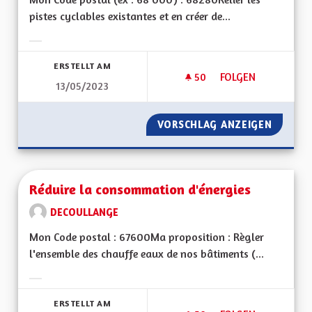
pistes cyclables existantes et en créer de...
Ergebnisse nach Kategorie filtern:
ERSTELLT AM
50
50 FOLLOWER
FOLGEN
13/05/2023
RELIER LES PISTES
VORSCHLAG ANZEIGEN
RELIER 
Réduire la consommation d'énergies
DECOULLANGE
Mon Code postal : 67600Ma proposition : Règler
l'ensemble des chauffe eaux de nos bâtiments (...
Ergebnisse nach Kategorie filtern:
ERSTELLT AM