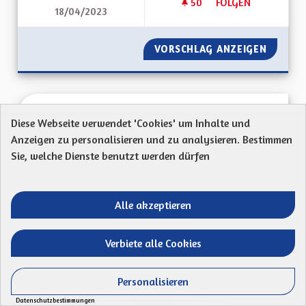
50
50 FOLLOWER
FOLGEN
18/04/2023
RÉDUIRE LA CONSO
VORSCHLAG ANZEIGEN
RÉDUIR
Réduction des déchets au sein de la CeA
Diese Webseite verwendet 'Cookies' um Inhalte und
Assemblée volontaire service civique 2022
Anzeigen zu personalisieren und zu analysieren. Bestimmen
Sie, welche Dienste benutzt werden dürfen
A l’attention des élus de la CeA, à l’occasion de
l’Assemblée des VSC Valorisation des...
Alle akzeptieren
Ergebnisse nach Kategorie filtern:
ERSTELLT AM
50
50 FOLLOWER
FOLGEN
Verbiete alle Cookies
21/04/2023
RÉDUCTION DES DÉC
Personalisieren
VORSCHLAG ANZEIGEN
RÉDUCT
Datenschutzbestimmungen