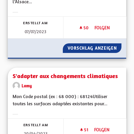
l’Alsace...
Ergebnisse nach Kategorie filtern:
ERSTELLT AM
50
50 FOLLOWER
FOLGEN
07/07/2023
SAUVEGARDER LES R
VORSCHLAG ANZEIGEN
SAUVEG
S'adapter aux changements climatiques
Lamy
Mon Code postal (ex : 68 000) : 68124Utiliser
toutes les surfaces adaptées existantes pour...
Ergebnisse nach Kategorie filtern:
ERSTELLT AM
51
51 FOLLOWER
FOLGEN
20/04/2023