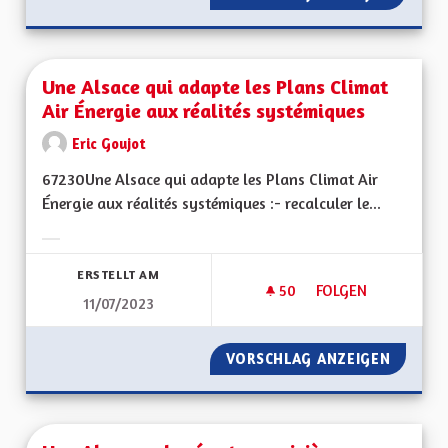
Une Alsace qui adapte les Plans Climat
Air Énergie aux réalités systémiques
Eric Goujot
67230Une Alsace qui adapte les Plans Climat Air
Énergie aux réalités systémiques :- recalculer le...
Ergebnisse nach Kategorie filtern:
ERSTELLT AM
50
50 FOLLOWER
FOLGEN
11/07/2023
UNE ALSACE QUI AD
VORSCHLAG ANZEIGEN
UNE AL