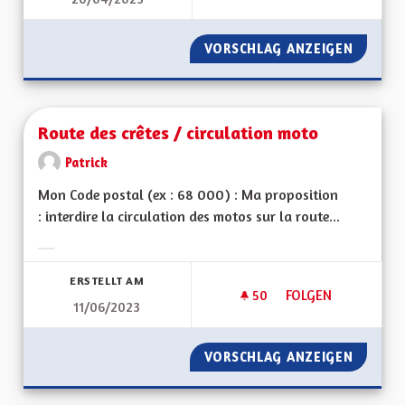
S'ADAPTER AUX CH
VORSCHLAG ANZEIGEN
S'ADAP
Route des crêtes / circulation moto
Patrick
Mon Code postal (ex : 68 000) : Ma proposition
: interdire la circulation des motos sur la route...
Ergebnisse nach Kategorie filtern:
ERSTELLT AM
50
50 FOLLOWER
FOLGEN
11/06/2023
ROUTE DES CRÊTES
VORSCHLAG ANZEIGEN
ROUTE 