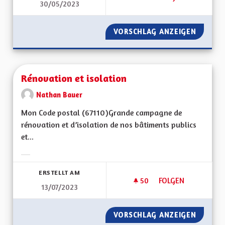
30/05/2023
RÉOUVERTURE DE L
VORSCHLAG ANZEIGEN
RÉOUVE
Rénovation et isolation
Nathan Bauer
Mon Code postal (67110)Grande campagne de
rénovation et d’isolation de nos bâtiments publics
et...
Ergebnisse nach Kategorie filtern:
ERSTELLT AM
50
50 FOLLOWER
FOLGEN
13/07/2023
RÉNOVATION ET IS
VORSCHLAG ANZEIGEN
RÉNOVA