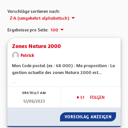
Vorschläge sortieren nach:
Z-A (umgekehrt alphabetisch)
Ergebnisse pro Seite:
100
Zones Natura 2000
Patrick
Mon Code postal (ex : 68 000) : Ma proposition : La
gestion actuelle des zones Natura 2000 est...
Ergebnisse nach Kategorie filtern:
ERSTELLT AM
51
51 FOLLOWER
FOLGEN
12/06/2023
ZONES NATURA 20
VORSCHLAG ANZEIGEN
ZONES 