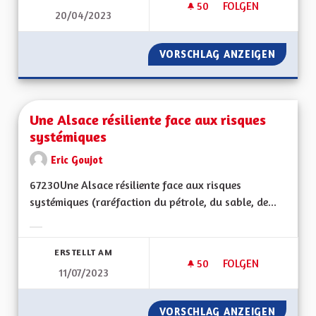
50
50 FOLLOWER
FOLGEN
20/04/2023
UNE MONNAIE LOCAL
VORSCHLAG ANZEIGEN
UNE MO
Une Alsace résiliente face aux risques
systémiques
Eric Goujot
67230Une Alsace résiliente face aux risques
systémiques (raréfaction du pétrole, du sable, de...
Ergebnisse nach Kategorie filtern:
ERSTELLT AM
50
50 FOLLOWER
FOLGEN
11/07/2023
UNE ALSACE RÉSILI
VORSCHLAG ANZEIGEN
UNE AL