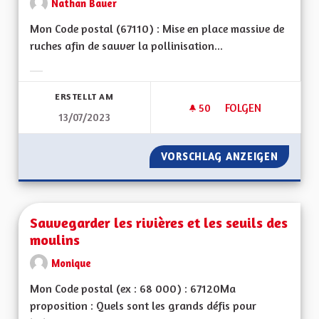
Nathan Bauer
Mon Code postal (67110) : Mise en place massive de
ruches afin de sauver la pollinisation...
Ergebnisse nach Kategorie filtern:
ERSTELLT AM
50
50 FOLLOWER
FOLGEN
13/07/2023
SAUVER LA POLLIN
VORSCHLAG ANZEIGEN
SAUVER
Sauvegarder les rivières et les seuils des
moulins
Monique
Mon Code postal (ex : 68 000) : 67120Ma
proposition : Quels sont les grands défis pour