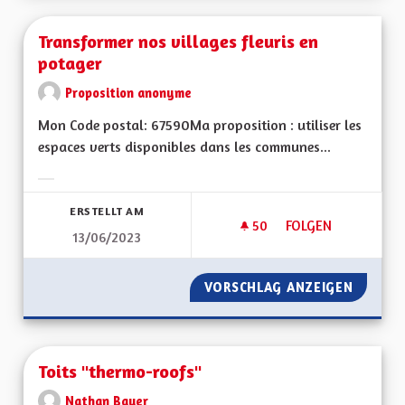
Transformer nos villages fleuris en
potager
Proposition anonyme
Mon Code postal: 67590Ma proposition : utiliser les
espaces verts disponibles dans les communes...
Ergebnisse nach Kategorie filtern:
ERSTELLT AM
50
50 FOLLOWER
FOLGEN
13/06/2023
TRANSFORMER NOS 
VORSCHLAG ANZEIGEN
TRANSF
Toits "thermo-roofs"
Nathan Bauer