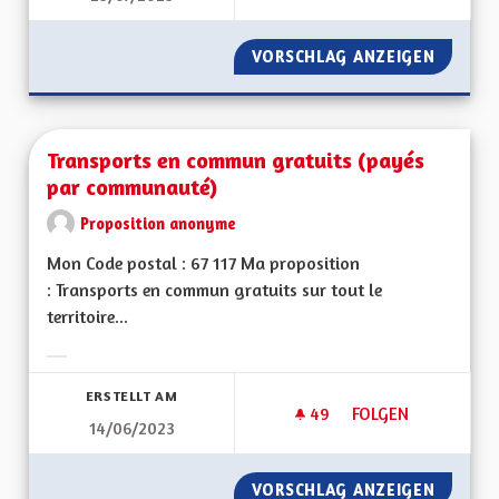
VORSCHLAG ANZEIGEN
TRANSP
Transports en commun gratuits (payés
par communauté)
Proposition anonyme
Mon Code postal : 67 117 Ma proposition
: Transports en commun gratuits sur tout le
territoire...
Ergebnisse nach Kategorie filtern:
ERSTELLT AM
49
49 FOLLOWER
FOLGEN
14/06/2023
TRANSPORTS EN C
VORSCHLAG ANZEIGEN
TRANSP