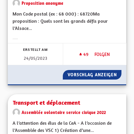
Proposition anonyme
Mon Code postal (ex : 68 000) : 68720Ma
proposition : Quels sont les grands défis pour
l’Alsace...
Ergebnisse nach Kategorie filtern:
ERSTELLT AM
49
49 FOLLOWER
FOLGEN
24/05/2023
TRANSPORTS COLLE
VORSCHLAG ANZEIGEN
TRANSP
Transport et déplacement
Assemblée volontaire service civique 2022
A l’attention des élus de la CeA - A l’occasion de
l’Assemblée des VSC 1) Création d’une...