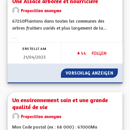
Une Alsace arborée et nourricière
Proposition anonyme
67250Plantons dans toutes les communes des
arbres fruitiers variés et plus largement de la...
Ergebnisse nach Kategorie filtern:
ERSTELLT AM
54
54 FOLLOWER
FOLGEN
21/04/2023
UNE ALSACE ARBOR
VORSCHLAG ANZEIGEN
UNE AL
Un environnement sain et une grande
qualité de vie
Proposition anonyme
Mon Code postal (ex : 68 000) : 67000Ma