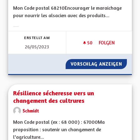
Mon Code postal 68210Encourager le maraichage
pour nourrir les alsacien avec des produits...
Ergebnisse nach Kategorie filtern:
ERSTELLT AM
50
50 FOLLOWER
FOLGEN
26/05/2023
RETOUR AU MARAI
VORSCHLAG ANZEIGEN
RETOUR
Résilience sécheresse vers un
changement des cultrures
Schmidt
Mon Code postal (ex : 68 000) : 67000Ma
proposition : soutenir un changement de
l'agriculture...