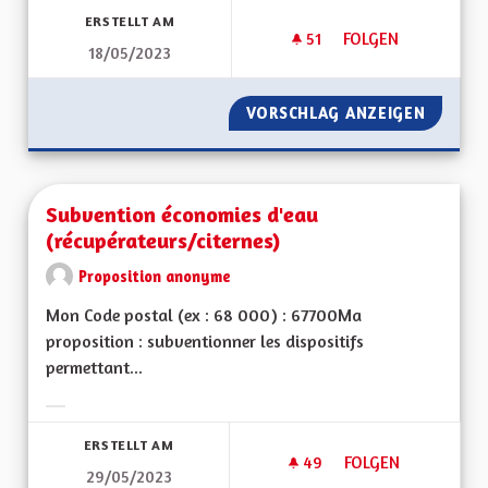
ERSTELLT AM
51
51 FOLLOWER
FOLGEN
18/05/2023
TAXER LES POIDS-
VORSCHLAG ANZEIGEN
TAXER 
Subvention économies d'eau
(récupérateurs/citernes)
Proposition anonyme
Mon Code postal (ex : 68 000) : 67700Ma
proposition : subventionner les dispositifs
permettant...
Ergebnisse nach Kategorie filtern:
ERSTELLT AM
49
49 FOLLOWER
FOLGEN
29/05/2023
SUBVENTION ÉCONO