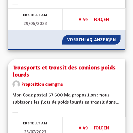
Ergebnisse nach Kategorie filtern:
ERSTELLT AM
49
49 FOLLOWER
FOLGEN
29/05/2023
TRAVAILLER SUR NO
VORSCHLAG ANZEIGEN
TRAVAIL
Transports et transit des camions poids
lourds
Proposition anonyme
Mon Code postal 67 600 Ma proposition : nous
subissons les flots de poids lourds en transit dans...
Ergebnisse nach Kategorie filtern:
ERSTELLT AM
49
49 FOLLOWER
FOLGEN
23/07/2023
TRANSPORTS ET TR