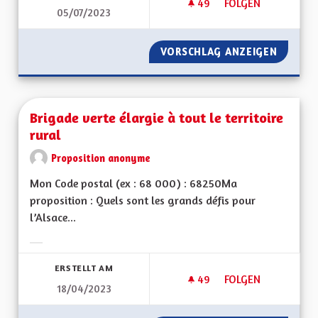
49
49 FOLLOWER
FOLGEN
05/07/2023
CESSER DE CONSTRU
VORSCHLAG ANZEIGEN
CESSER
Brigade verte élargie à tout le territoire
rural
Proposition anonyme
Mon Code postal (ex : 68 000) : 68250Ma
proposition : Quels sont les grands défis pour
l’Alsace...
Ergebnisse nach Kategorie filtern:
ERSTELLT AM
49
49 FOLLOWER
FOLGEN
18/04/2023
BRIGADE VERTE ÉLA