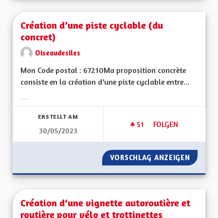
Création d’une piste cyclable (du
concret)
Oiseaudesiles
Mon Code postal : 67210Ma proposition concrète
consiste en la création d’une piste cyclable entre...
Ergebnisse nach Kategorie filtern:
ERSTELLT AM
51
51 FOLLOWER
FOLGEN
30/05/2023
CRÉATION D’UNE PI
VORSCHLAG ANZEIGEN
CRÉATI
Création d‘une vignette autoroutière et
routière pour vélo et trottinettes