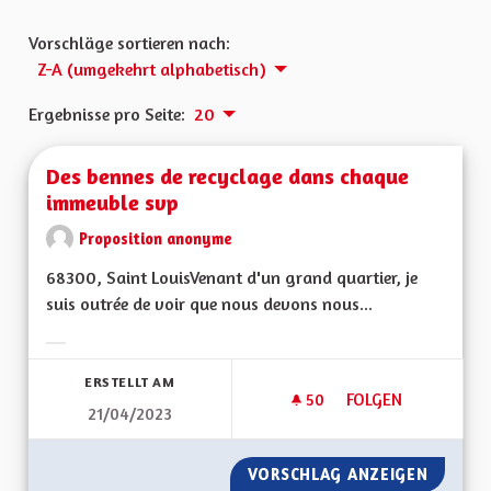
Vorschläge sortieren nach:
Z-A (umgekehrt alphabetisch)
Ergebnisse pro Seite:
20
Des bennes de recyclage dans chaque
immeuble svp
Proposition anonyme
68300, Saint LouisVenant d'un grand quartier, je
suis outrée de voir que nous devons nous...
Ergebnisse nach Kategorie filtern:
ERSTELLT AM
50
50 FOLLOWER
FOLGEN
21/04/2023
DES BENNES DE RE
VORSCHLAG ANZEIGEN
DES BE