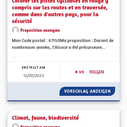
Colorer les pistes cyclables en rouge y
compris sur les routes et en traversée,
comme dans d'autres pays, pour la
sécurité
Proposition anonyme
Mon Code postal : 67150Ma proposition : Durant de
nombreuses années, l'Alsace a été précurseure...
Ergebnisse nach Kategorie filtern:
ERSTELLT AM
49
49 FOLLOWER
FOLGEN
13/07/2023
COLORER LES PISTE
VORSCHLAG ANZEIGEN
COLORE
Climat, faune, biodiversité
Proposition anonyme