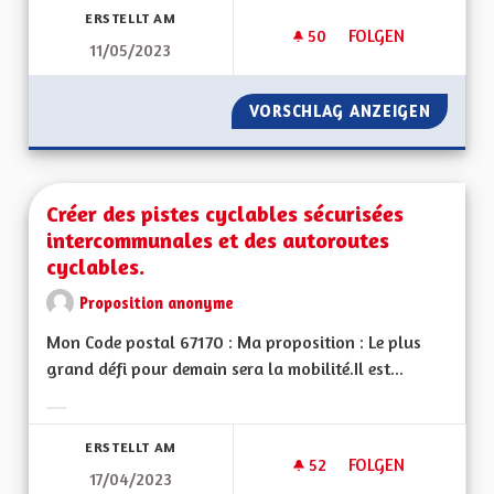
ERSTELLT AM
50
50 FOLLOWER
FOLGEN
11/05/2023
CRÉER LA CONVENTI
VORSCHLAG ANZEIGEN
CRÉER 
Créer des pistes cyclables sécurisées
intercommunales et des autoroutes
cyclables.
Proposition anonyme
Mon Code postal 67170 : Ma proposition : Le plus
grand défi pour demain sera la mobilité.Il est...
Ergebnisse nach Kategorie filtern:
ERSTELLT AM
52
52 FOLLOWER
FOLGEN
17/04/2023
CRÉER DES PISTES