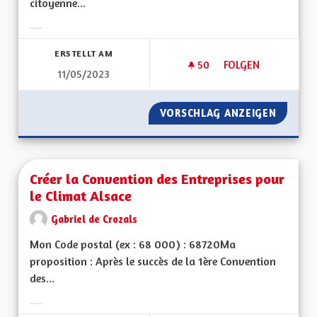
citoyenne...
Ergebnisse nach Kategorie filtern:
ERSTELLT AM
50
50 FOLLOWER
FOLGEN
11/05/2023
CRÉER UNE CONVEN
VORSCHLAG ANZEIGEN
CRÉER 
Créer la Convention des Entreprises pour
le Climat Alsace
Gabriel de Crozals
Mon Code postal (ex : 68 000) : 68720Ma
proposition : Après le succès de la 1ère Convention
des...
Ergebnisse nach Kategorie filtern: