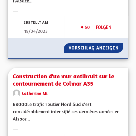
l’Alsace...
Ergebnisse nach Kategorie filtern:
ERSTELLT AM
50
50 FOLLOWER
FOLGEN
18/04/2023
CONSTRUIRE 2EPR 
VORSCHLAG ANZEIGEN
CONSTR
Construction d'un mur antibruit sur le
contournement de Colmar A35
Catherine Mi
68000Le trafic routier Nord Sud s'est
considérablement intensifié ces dernières années en
Alsace...
Ergebnisse nach Kategorie filtern: