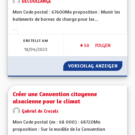
DECOULLANGE
Mon Code postal : 67600Ma proposition : Munir les
batiments de bornes de charge pour les...
Ergebnisse nach Kategorie filtern:
ERSTELLT AM
50
50 FOLLOWER
FOLGEN
18/04/2023
CROISSANCE VERTE 
VORSCHLAG ANZEIGEN
CROISSA
Créer une Convention citoyenne
alsacienne pour le climat
Gabriel de Crozals
Mon Code postal (ex : 68 000) : 68720Ma
proposition : Sur le modèle de la Convention