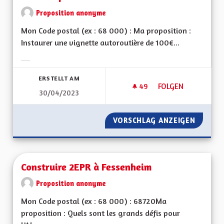
Proposition anonyme
Mon Code postal (ex : 68 000) : Ma proposition :
Instaurer une vignette autoroutière de 100€...
Ergebnisse nach Kategorie filtern:
ERSTELLT AM
49
49 FOLLOWER
FOLGEN
30/04/2023
CRÉATION D‘UNE V
VORSCHLAG ANZEIGEN
CRÉATI
Construire 2EPR à Fessenheim
Proposition anonyme
Mon Code postal (ex : 68 000) : 68720Ma
proposition : Quels sont les grands défis pour