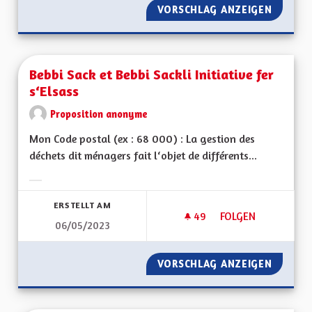
VORSCHLAG ANZEIGEN
BRIGADE
Bebbi Sack et Bebbi Sackli Initiative fer
s‘Elsass
Proposition anonyme
Mon Code postal (ex : 68 000) : La gestion des
déchets dit ménagers fait l‘objet de différents...
Ergebnisse nach Kategorie filtern:
ERSTELLT AM
49
49 FOLLOWER
FOLGEN
06/05/2023
BEBBI SACK ET BEBBI
VORSCHLAG ANZEIGEN
BEBBI S