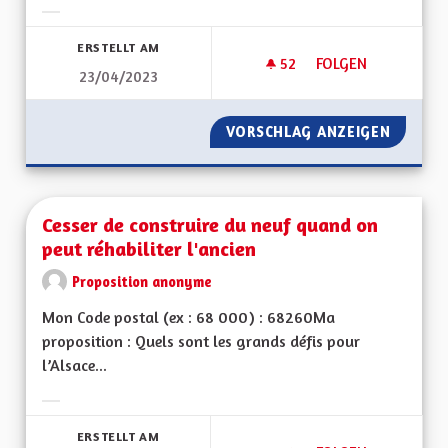
Ergebnisse nach Kategorie filtern:
ERSTELLT AM
52
52 FOLLOWER
FOLGEN
23/04/2023
CIRCULER EN TER 
VORSCHLAG ANZEIGEN
CIRCUL
Cesser de construire du neuf quand on
peut réhabiliter l'ancien
Proposition anonyme
Mon Code postal (ex : 68 000) : 68260Ma
proposition : Quels sont les grands défis pour
l’Alsace...
Ergebnisse nach Kategorie filtern:
ERSTELLT AM