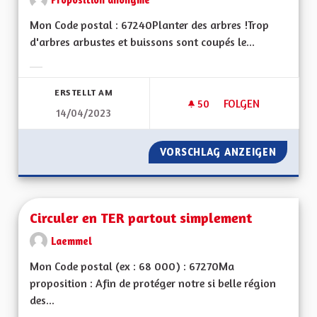
Mon Code postal : 67240Planter des arbres !Trop
d'arbres arbustes et buissons sont coupés le...
Ergebnisse nach Kategorie filtern:
ERSTELLT AM
50
50 FOLLOWER
FOLGEN
14/04/2023
CLIMAT, FAUNE, BIO
VORSCHLAG ANZEIGEN
CLIMAT,
Circuler en TER partout simplement
Laemmel
Mon Code postal (ex : 68 000) : 67270Ma
proposition : Afin de protéger notre si belle région
des...