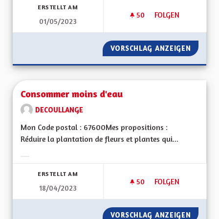
ERSTELLT AM
50
50 FOLLOWER
FOLGEN
01/05/2023
CONSTRUCTION D'U
VORSCHLAG ANZEIGEN
CONSTR
Consommer moins d'eau
DECOULLANGE
Mon Code postal : 67600Mes propositions :
Réduire la plantation de fleurs et plantes qui...
Ergebnisse nach Kategorie filtern:
ERSTELLT AM
50
50 FOLLOWER
FOLGEN
18/04/2023
CONSOMMER MOINS
VORSCHLAG ANZEIGEN
CONSOM