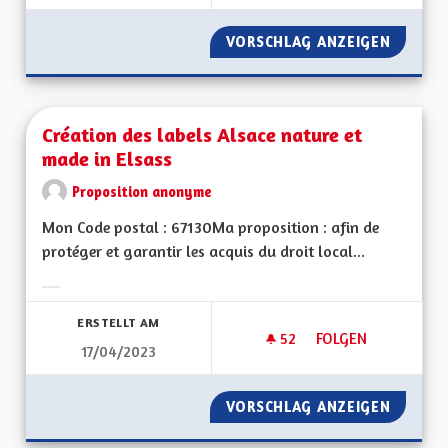
VORSCHLAG ANZEIGEN
CRÉER 
Création des labels Alsace nature et
made in Elsass
Proposition anonyme
Mon Code postal : 67130Ma proposition : afin de
protéger et garantir les acquis du droit local...
Ergebnisse nach Kategorie filtern:
ERSTELLT AM
52
52 FOLLOWER
FOLGEN
17/04/2023
CRÉATION DES LABE
VORSCHLAG ANZEIGEN
CRÉATI