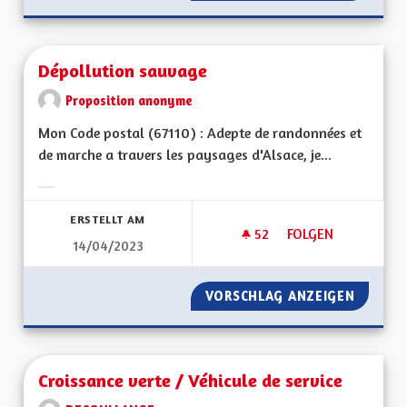
Dépollution sauvage
Proposition anonyme
Mon Code postal (67110) : Adepte de randonnées et
de marche a travers les paysages d'Alsace, je...
Ergebnisse nach Kategorie filtern:
ERSTELLT AM
52
52 FOLLOWER
FOLGEN
14/04/2023
DÉPOLLUTION SAU
VORSCHLAG ANZEIGEN
DÉPOLL
Croissance verte / Véhicule de service