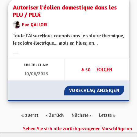
Autoriser l'éolien domestique dans les
PLU / PLUi
Eve GALLOIS
Toute l'AlsaceNous connaissons le solaire thermique,
le solaire électrique... mais en hiver, on...
Ergebnisse nach Kategorie filtern:
ERSTELLT AM
50
50 FOLLOWER
FOLGEN
10/06/2023
AUTORISER L'ÉOLIE
VORSCHLAG ANZEIGEN
AUTORI
« zuerst
‹ Zurück
Nächste ›
Letzte »
Sehen Sie sich alle zurückgezogenen Vorschläge an