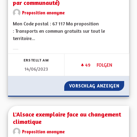
par communauté)
Proposition anonyme
Mon Code postal : 67 117 Ma proposition
: Transports en commun gratuits sur tout le
territoire...
Ergebnisse nach Kategorie filtern:
ERSTELLT AM
49
49 FOLLOWER
FOLGEN
14/06/2023
TRANSPORTS EN C
VORSCHLAG ANZEIGEN
TRANSP
L'Alsace exemplaire face au changement
climatique
Proposition anonyme