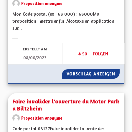
Proposition anonyme
Mon Code postal (ex : 68 000) : 68000Ma
proposition : mettre enfin l'écotaxe en application
sur...
Ergebnisse nach Kategorie filtern:
ERSTELLT AM
50
50 FOLLOWER
FOLGEN
08/06/2023
ECOTAXE EN ALSAC
VORSCHLAG ANZEIGEN
ECOTAX
Faire invalider l'ouverture du Motor Park
a Biltzheim
Proposition anonyme
Code postal 68127Faire invalider la vente des