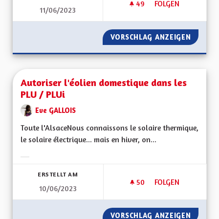
49
49 FOLLOWER
FOLGEN
11/06/2023
L'ALSACE UNE RÉGI
VORSCHLAG ANZEIGEN
L'ALSAC
Autoriser l'éolien domestique dans les
PLU / PLUi
Eve GALLOIS
Toute l'AlsaceNous connaissons le solaire thermique,
le solaire électrique... mais en hiver, on...
Ergebnisse nach Kategorie filtern:
ERSTELLT AM
50
50 FOLLOWER
FOLGEN
10/06/2023
AUTORISER L'ÉOLIE
VORSCHLAG ANZEIGEN
AUTORI