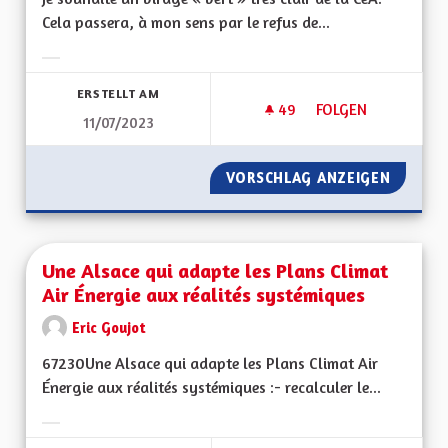
Cela passera, à mon sens par le refus de...
Ergebnisse nach Kategorie filtern:
ERSTELLT AM
49
49 FOLLOWER
FOLGEN
11/07/2023
POUR UN VIRAGE É
VORSCHLAG ANZEIGEN
POUR U
Une Alsace qui adapte les Plans Climat
Air Énergie aux réalités systémiques
Eric Goujot
67230Une Alsace qui adapte les Plans Climat Air
Énergie aux réalités systémiques :- recalculer le...
Ergebnisse nach Kategorie filtern: