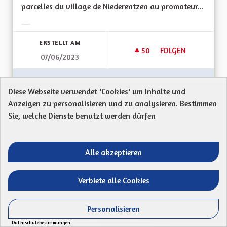
parcelles du village de Niederentzen au promoteur...
Ergebnisse nach Kategorie filtern:
ERSTELLT AM
50
50 FOLLOWER
FOLGEN
07/06/2023
FAIRE INVALIDER L
VORSCHLAG ANZEIGEN
FAIRE 
Diese Webseite verwendet 'Cookies' um Inhalte und
Anzeigen zu personalisieren und zu analysieren. Bestimmen
Sie, welche Dienste benutzt werden dürfen
Instauration de l'écotaxe
Proposition anonyme
Alle akzeptieren
Mon Code postal (ex : 68 000) : 68920L'écotaxe
devrait être instaurer sur la 35 pour éviter la...
Verbiete alle Cookies
Ergebnisse nach Kategorie filtern:
Personalisieren
ERSTELLT AM
49
49 FOLLOWER
FOLGEN
Datenschutzbestimmungen