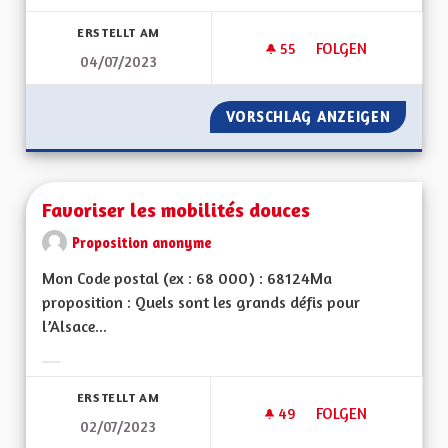
Ergebnisse nach Kategorie filtern:
ERSTELLT AM
55
55 FOLLOWER
FOLGEN
04/07/2023
L’ALSACE, GÉOGRA
VORSCHLAG ANZEIGEN
L’ALSA
Favoriser les mobilités douces
Proposition anonyme
Mon Code postal (ex : 68 000) : 68124Ma
proposition : Quels sont les grands défis pour
l’Alsace...
Ergebnisse nach Kategorie filtern:
ERSTELLT AM
49
49 FOLLOWER
FOLGEN
02/07/2023
FAVORISER LES MOB