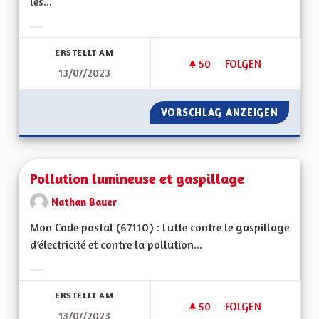
les...
Ergebnisse nach Kategorie filtern:
ERSTELLT AM
50
50 FOLLOWER
FOLGEN
13/07/2023
PANNEAUX PHOTOVO
VORSCHLAG ANZEIGEN
PANNEA
Pollution lumineuse et gaspillage
Nathan Bauer
Mon Code postal (67110) : Lutte contre le gaspillage
d’électricité et contre la pollution...
Ergebnisse nach Kategorie filtern:
ERSTELLT AM
50
50 FOLLOWER
FOLGEN
13/07/2023
POLLUTION LUMINE