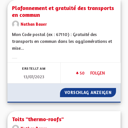
Plafonnement et gratuité des transports
en commun
Nathan Bauer
Mon Code postal (ex : 67110) : Gratuité des
transports en commun dans les agglomérations et
mise...
Ergebnisse nach Kategorie filtern:
ERSTELLT AM
50
50 FOLLOWER
FOLGEN
13/07/2023
PLAFONNEMENT ET
VORSCHLAG ANZEIGEN
PLAFON
Toits "thermo-roofs"