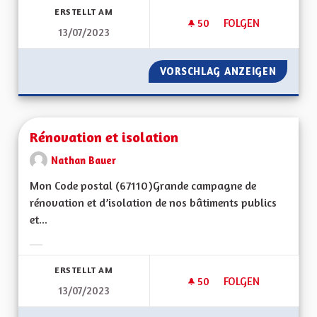
ERSTELLT AM
50
50 FOLLOWER
FOLGEN
13/07/2023
REVERDISSEMENT D
VORSCHLAG ANZEIGEN
REVERD
Rénovation et isolation
Nathan Bauer
Mon Code postal (67110)Grande campagne de
rénovation et d’isolation de nos bâtiments publics
et...
Ergebnisse nach Kategorie filtern:
ERSTELLT AM
50
50 FOLLOWER
FOLGEN
13/07/2023
RÉNOVATION ET IS