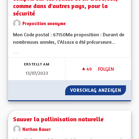
comme dans d'autres pays, pour la
sécurité
Proposition anonyme
Mon Code postal : 67150Ma proposition : Durant de
nombreuses années, l'Alsace a été précurseure...
Ergebnisse nach Kategorie filtern:
ERSTELLT AM
49
49 FOLLOWER
FOLGEN
13/07/2023
COLORER LES PISTE
VORSCHLAG ANZEIGEN
COLORE
Sauver la pollinisation naturelle
Nathan Bauer