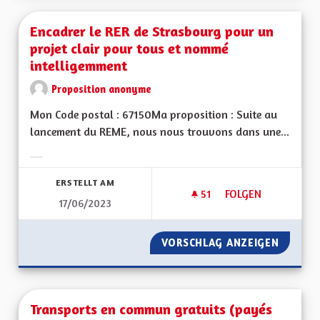
Encadrer le RER de Strasbourg pour un
projet clair pour tous et nommé
intelligemment
Proposition anonyme
Mon Code postal : 67150Ma proposition : Suite au
lancement du REME, nous nous trouvons dans une...
Ergebnisse nach Kategorie filtern:
ERSTELLT AM
51
51 FOLLOWER
FOLGEN
17/06/2023
ENCADRER LE RER 
VORSCHLAG ANZEIGEN
ENCADR
Transports en commun gratuits (payés