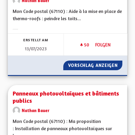
Nathan Bauer
Mon Code postal (67110) : Aide à la mise en place de
thermo-roofs : peindre les toits...
Ergebnisse nach Kategorie filtern:
ERSTELLT AM
50
50 FOLLOWER
FOLGEN
13/07/2023
TOITS "THERMO-R
VORSCHLAG ANZEIGEN
TOITS 
Panneaux photovoltaïques et bâtiments
publics
Nathan Bauer
Mon Code postal (67110) : Ma proposition
: Installation de panneaux photovoltaïques sur