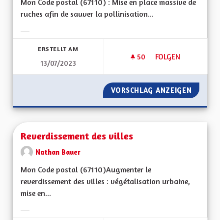
Mon Code postal (67110) : Mise en place massive de
ruches afin de sauver la pollinisation...
Ergebnisse nach Kategorie filtern:
ERSTELLT AM
50
50 FOLLOWER
FOLGEN
13/07/2023
SAUVER LA POLLIN
VORSCHLAG ANZEIGEN
SAUVER
Reverdissement des villes
Nathan Bauer
Mon Code postal (67110) Augmenter le
reverdissement des villes : végétalisation urbaine,
mise en...
Ergebnisse nach Kategorie filtern: