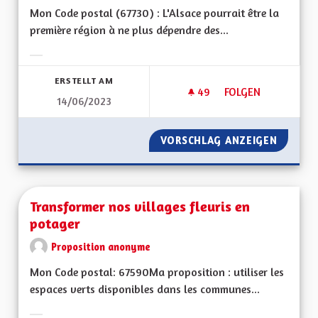
Mon Code postal (67730) : L'Alsace pourrait être la
première région à ne plus dépendre des...
Ergebnisse nach Kategorie filtern:
ERSTELLT AM
49
49 FOLLOWER
FOLGEN
14/06/2023
L'ALSACE EXEMPLA
VORSCHLAG ANZEIGEN
L'ALSA
Transformer nos villages fleuris en
potager
Proposition anonyme
Mon Code postal: 67590Ma proposition : utiliser les
espaces verts disponibles dans les communes...