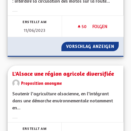
: interdire la circulation des motos sur la route...
Ergebnisse nach Kategorie filtern:
ERSTELLT AM
50
50 FOLLOWER
FOLGEN
11/06/2023
ROUTE DES CRÊTES
VORSCHLAG ANZEIGEN
ROUTE 
L'Alsace une région agricole diversifiée
Proposition anonyme
Soutenir l'agriculture alsacienne, en l'intégrant
dans une démarche environnementale notamment
en...
Ergebnisse nach Kategorie filtern:
ERSTELLT AM