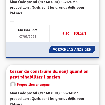
Mon Code postal (ex : 68 000) : 67120Ma
proposition : Quels sont les grands défis pour
l’Alsace...
Ergebnisse nach Kategorie filtern:
ERSTELLT AM
50
50 FOLLOWER
FOLGEN
07/07/2023
SAUVEGARDER LES R
VORSCHLAG ANZEIGEN
SAUVEG
Cesser de construire du neuf quand on
peut réhabiliter l'ancien
Proposition anonyme
Mon Code postal (ex : 68 000) : 68260Ma
proposition : Quels sont les grands défis pour
l’Alsace...