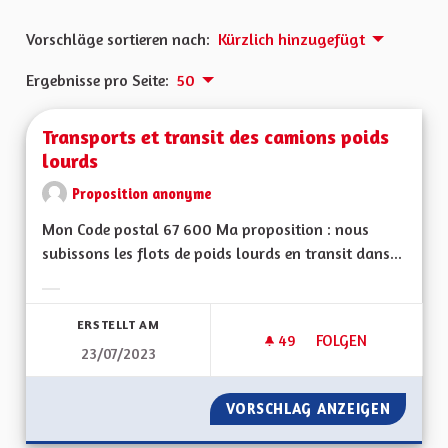
Vorschläge sortieren nach:
Kürzlich hinzugefügt
Ergebnisse pro Seite:
50
Transports et transit des camions poids
lourds
Proposition anonyme
Mon Code postal 67 600 Ma proposition : nous
subissons les flots de poids lourds en transit dans...
Ergebnisse nach Kategorie filtern:
ERSTELLT AM
49
49 FOLLOWER
FOLGEN
23/07/2023
TRANSPORTS ET TR
VORSCHLAG ANZEIGEN
TRANSP