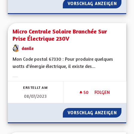
VORSCHLAG ANZEIGEN
UNE AL
Micro Centrale Solaire Branchée Sur
Prise Électrique 230V
danile
Mon Code postal 67330 : Pour produire quelques
watts d'énergie électrique, il existe des...
Ergebnisse nach Kategorie filtern:
ERSTELLT AM
50
50 FOLLOWER
FOLGEN
08/07/2023
MICRO CENTRALE S
VORSCHLAG ANZEIGEN
MICRO 