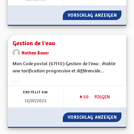
VORSCHLAG ANZEIGEN
POLLUT
Gestion de l'eau
Nathan Bauer
Mon Code postal (67110):Gestion de l’eau : établir
une tarification progressive et différenciée...
Ergebnisse nach Kategorie filtern:
ERSTELLT AM
50
50 FOLLOWER
FOLGEN
13/07/2023
GESTION DE L'EAU
VORSCHLAG ANZEIGEN
GESTIO