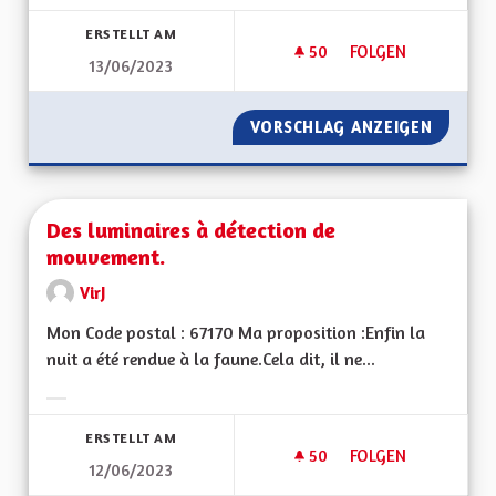
Ergebnisse nach Kategorie filtern:
ERSTELLT AM
50
50 FOLLOWER
FOLGEN
13/06/2023
TRANSFORMER NOS 
VORSCHLAG ANZEIGEN
TRANSF
Des luminaires à détection de
mouvement.
VirJ
Mon Code postal : 67170 Ma proposition :Enfin la
nuit a été rendue à la faune.Cela dit, il ne...
Ergebnisse nach Kategorie filtern:
ERSTELLT AM
50
50 FOLLOWER
FOLGEN
12/06/2023
DES LUMINAIRES À