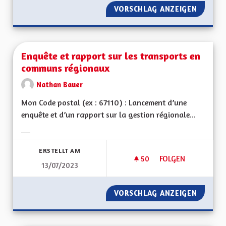
VORSCHLAG ANZEIGEN
RÉNOVA
Enquête et rapport sur les transports en
communs régionaux
Nathan Bauer
Mon Code postal (ex : 67110) : Lancement d’une
enquête et d’un rapport sur la gestion régionale...
Ergebnisse nach Kategorie filtern:
ERSTELLT AM
50
50 FOLLOWER
FOLGEN
13/07/2023
ENQUÊTE ET RAPP
VORSCHLAG ANZEIGEN
ENQUÊT