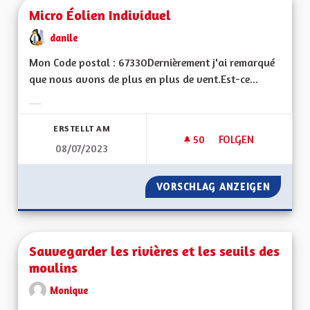
Micro Éolien Individuel
danile
Mon Code postal : 67330Dernièrement j'ai remarqué
que nous avons de plus en plus de vent.Est-ce...
Ergebnisse nach Kategorie filtern:
ERSTELLT AM
50
50 FOLLOWER
FOLGEN
08/07/2023
MICRO ÉOLIEN INDI
VORSCHLAG ANZEIGEN
MICRO 
Sauvegarder les rivières et les seuils des
moulins
Monique