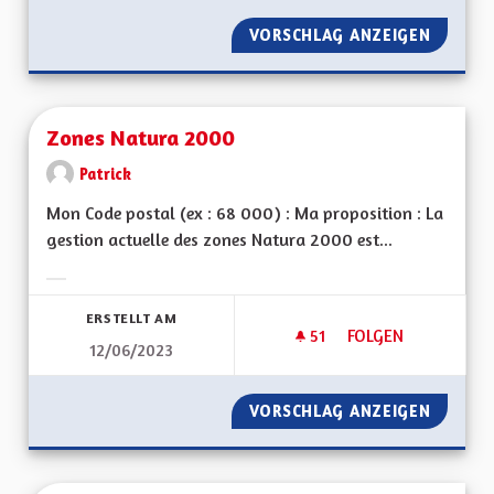
VORSCHLAG ANZEIGEN
DES LU
Zones Natura 2000
Patrick
Mon Code postal (ex : 68 000) : Ma proposition : La
gestion actuelle des zones Natura 2000 est...
Ergebnisse nach Kategorie filtern:
ERSTELLT AM
51
51 FOLLOWER
FOLGEN
12/06/2023
ZONES NATURA 20
VORSCHLAG ANZEIGEN
ZONES 