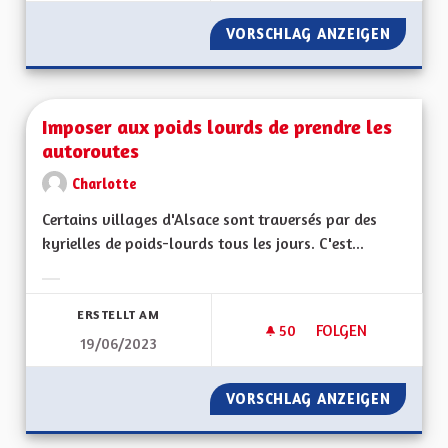
VORSCHLAG ANZEIGEN
FAVORI
Imposer aux poids lourds de prendre les
autoroutes
Charlotte
Certains villages d'Alsace sont traversés par des
kyrielles de poids-lourds tous les jours. C'est...
Ergebnisse nach Kategorie filtern:
ERSTELLT AM
50
50 FOLLOWER
FOLGEN
19/06/2023
IMPOSER AUX POID
VORSCHLAG ANZEIGEN
IMPOSE