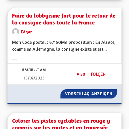
Faire du lobbyisme fort pour le retour de
la consigne dans toute la France
Edgar
Mon Code postal : 67150Ma proposition : En Alsace,
comme en Allemagne, la consigne existe et est...
Ergebnisse nach Kategorie filtern:
ERSTELLT AM
50
50 FOLLOWER
FOLGEN
15/07/2023
FAIRE DU LOBBYISM
VORSCHLAG ANZEIGEN
FAIRE 
Colorer les pistes cyclables en rouge y
compris sur les routes et en traversée,