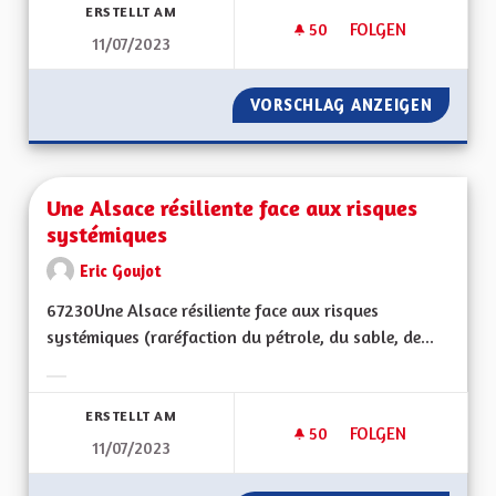
ERSTELLT AM
50
50 FOLLOWER
FOLGEN
11/07/2023
UNE ALSACE QUI AD
VORSCHLAG ANZEIGEN
UNE AL
Une Alsace résiliente face aux risques
systémiques
Eric Goujot
67230Une Alsace résiliente face aux risques
systémiques (raréfaction du pétrole, du sable, de...
Ergebnisse nach Kategorie filtern:
ERSTELLT AM
50
50 FOLLOWER
FOLGEN
11/07/2023
UNE ALSACE RÉSILI