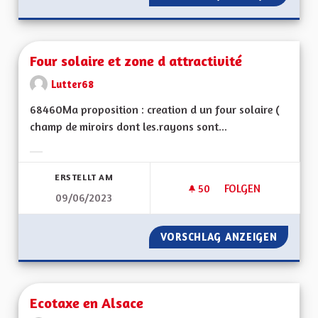
Four solaire et zone d attractivité
Lutter68
68460Ma proposition : creation d un four solaire (
champ de miroirs dont les.rayons sont...
Ergebnisse nach Kategorie filtern:
ERSTELLT AM
50
50 FOLLOWER
FOLGEN
09/06/2023
FOUR SOLAIRE ET Z
VORSCHLAG ANZEIGEN
FOUR S
Ecotaxe en Alsace