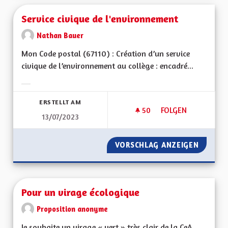
Service civique de l'environnement
Nathan Bauer
Mon Code postal (67110) : Création d’un service
civique de l’environnement au collège : encadré...
Ergebnisse nach Kategorie filtern:
ERSTELLT AM
50
50 FOLLOWER
FOLGEN
13/07/2023
SERVICE CIVIQUE D
VORSCHLAG ANZEIGEN
SERVIC
Pour un virage écologique
Proposition anonyme
Je souhaite un virage « vert » très clair de la CeA.