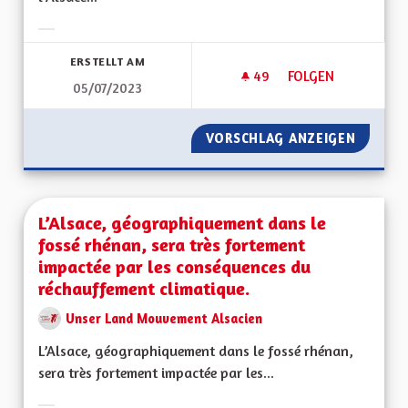
Ergebnisse nach Kategorie filtern:
ERSTELLT AM
49
49 FOLLOWER
FOLGEN
05/07/2023
CESSER DE CONSTRU
VORSCHLAG ANZEIGEN
CESSER
L’Alsace, géographiquement dans le
fossé rhénan, sera très fortement
impactée par les conséquences du
réchauffement climatique.
Unser Land Mouvement Alsacien
L’Alsace, géographiquement dans le fossé rhénan,
sera très fortement impactée par les...