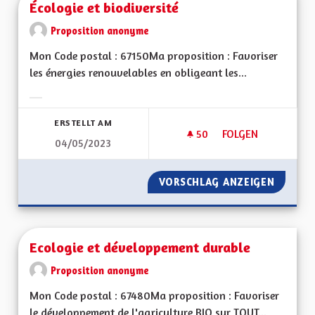
Écologie et biodiversité
Proposition anonyme
Mon Code postal : 67150Ma proposition : Favoriser
les énergies renouvelables en obligeant les...
Ergebnisse nach Kategorie filtern:
ERSTELLT AM
50
50 FOLLOWER
FOLGEN
04/05/2023
ÉCOLOGIE ET BIODI
VORSCHLAG ANZEIGEN
ÉCOLOG
Ecologie et développement durable
Proposition anonyme
Mon Code postal : 67480Ma proposition : Favoriser
le développement de l'agriculture BIO sur TOUT...