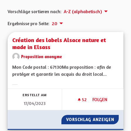
Vorschläge sortieren nach:
A-Z (alphabetisch)
Ergebnisse pro Seite:
20
Création des labels Alsace nature et
made in Elsass
Proposition anonyme
Mon Code postal : 67130Ma proposition : afin de
protéger et garantir les acquis du droit local...
Ergebnisse nach Kategorie filtern:
ERSTELLT AM
52
52 FOLLOWER
FOLGEN
17/04/2023
CRÉATION DES LABE
VORSCHLAG ANZEIGEN
CRÉATI