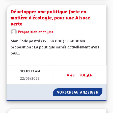
Développer une politique forte en
matière d'écologie, pour une Alsace
verte
Proposition anonyme
Mon Code postal (ex : 68 000) : 68000Ma
proposition : La politique menée actuellement n'est
pas...
Ergebnisse nach Kategorie filtern:
ERSTELLT AM
49
49 FOLLOWER
FOLGEN
22/05/2023
DÉVELOPPER UNE PO
VORSCHLAG ANZEIGEN
DÉVELO