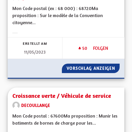
Mon Code postal (ex : 68 000) : 68720Ma
proposition : Sur le modèle de la Convention
citoyenne...
Ergebnisse nach Kategorie filtern:
ERSTELLT AM
50
50 FOLLOWER
FOLGEN
11/05/2023
CRÉER UNE CONVEN
VORSCHLAG ANZEIGEN
CRÉER 
Croissance verte / Véhicule de service
DECOULLANGE
Mon Code postal : 67600Ma proposition : Munir les
batiments de bornes de charge pour les...