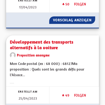
ERSTELLT AM
50
50 FOLLOWER
FOLGEN
17/04/2023
DÉSENGORGER L A
VORSCHLAG ANZEIGEN
DÉSENG
Développement des transports
alternatifs à la voiture
Proposition anonyme
Mon Code postal (ex : 68 000) : 68127Ma
proposition : Quels sont les grands défis pour
l’Alsace...
Ergebnisse nach Kategorie filtern:
ERSTELLT AM
49
49 FOLLOWER
FOLGEN
25/04/2023
DÉVELOPPEMENT DE