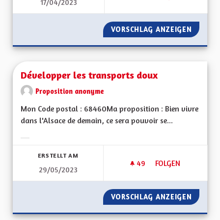
17/04/2023
DÉVELOPPER LES PI
VORSCHLAG ANZEIGEN
DÉVELO
Développer les transports doux
Proposition anonyme
Mon Code postal : 68460Ma proposition : Bien vivre
dans l'Alsace de demain, ce sera pouvoir se...
Ergebnisse nach Kategorie filtern:
ERSTELLT AM
49
49 FOLLOWER
FOLGEN
29/05/2023
DÉVELOPPER LES T
VORSCHLAG ANZEIGEN
DÉVELO