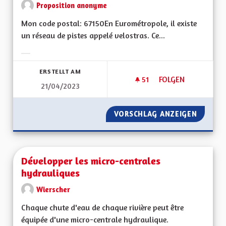
Proposition anonyme
Mon code postal: 67150En Eurométropole, il existe
un réseau de pistes appelé velostras. Ce...
Ergebnisse nach Kategorie filtern:
ERSTELLT AM
51
51 FOLLOWER
FOLGEN
21/04/2023
DÉVELOPPER LES I
VORSCHLAG ANZEIGEN
DÉVELO
Développer les micro-centrales
hydrauliques
Wierscher
Chaque chute d'eau de chaque rivière peut être
équipée d'une micro-centrale hydraulique.