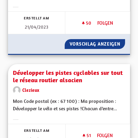
Ergebnisse nach Kategorie filtern:
ERSTELLT AM
50
50 FOLLOWER
FOLGEN
21/04/2023
DÉVELOPPER LES M
VORSCHLAG ANZEIGEN
DÉVELO
Développer les pistes cyclables sur tout
le réseau routier alsacien
Clezieux
Mon Code postal (ex : 67 100) : Ma proposition :
Développer le vélo et ses pistes !Chacun d’entre...
Ergebnisse nach Kategorie filtern:
ERSTELLT AM
51
51 FOLLOWER
FOLGEN