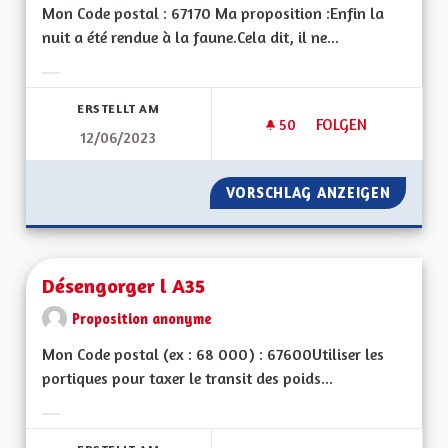
Mon Code postal : 67170 Ma proposition :Enfin la
nuit a été rendue à la faune.Cela dit, il ne...
Ergebnisse nach Kategorie filtern:
ERSTELLT AM
50
50 FOLLOWER
FOLGEN
12/06/2023
DES LUMINAIRES À
VORSCHLAG ANZEIGEN
DES LU
Désengorger l A35
Proposition anonyme
Mon Code postal (ex : 68 000) : 67600Utiliser les
portiques pour taxer le transit des poids...
Ergebnisse nach Kategorie filtern: