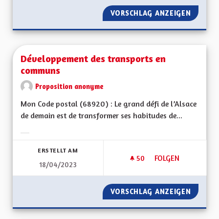
VORSCHLAG ANZEIGEN
DÉVELO
Développement des transports en
communs
Proposition anonyme
Mon Code postal (68920) : Le grand défi de l’Alsace
de demain est de transformer ses habitudes de...
Ergebnisse nach Kategorie filtern:
ERSTELLT AM
50
50 FOLLOWER
FOLGEN
18/04/2023
DÉVELOPPEMENT D
VORSCHLAG ANZEIGEN
DÉVELO