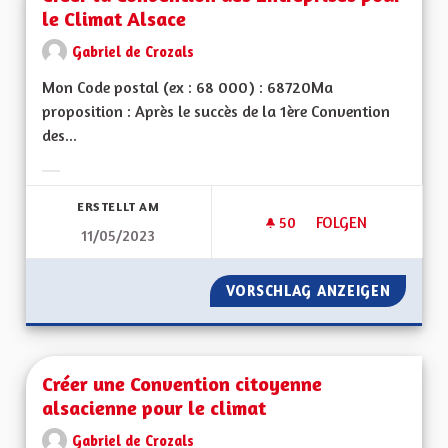
le Climat Alsace
Gabriel de Crozals
Mon Code postal (ex : 68 000) : 68720Ma
proposition : Après le succès de la 1ère Convention
des...
Ergebnisse nach Kategorie filtern:
ERSTELLT AM
50
50 FOLLOWER
FOLGEN
11/05/2023
CRÉER LA CONVENTI
VORSCHLAG ANZEIGEN
CRÉER 
Créer une Convention citoyenne
alsacienne pour le climat
Gabriel de Crozals