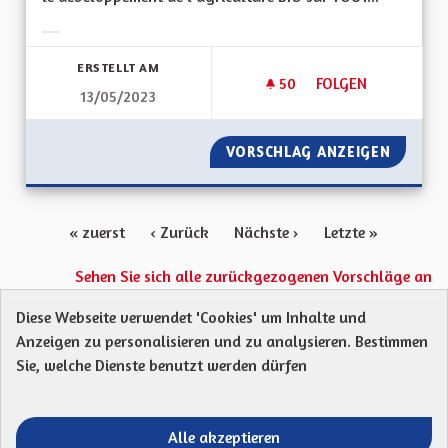
Ergebnisse nach Kategorie filtern:
ERSTELLT AM
50
50 FOLLOWER
FOLGEN
13/05/2023
ECOLOGIE ET DÉVE
VORSCHLAG ANZEIGEN
ECOLOG
« zuerst
‹ Zurück
Nächste ›
Letzte »
Sehen Sie sich alle zurückgezogenen Vorschläge an
Diese Webseite verwendet 'Cookies' um Inhalte und
Anzeigen zu personalisieren und zu analysieren. Bestimmen
Protection des Données
Charte de contribution
Sie, welche Dienste benutzt werden dürfen
Mentions légales
Was sind Gremien?
Standardtitel für terms-and-conditions
Standardtitel für initiatives
Alle akzeptieren
Open Data Dateien herunterladen