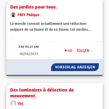
Des jardins pour tous.
FREY Philippe
Le monde connait actuellement une réduction
majeure de sa faune et de sa faune. Les jardins,...
Ergebnisse nach Kategorie filtern:
ERSTELLT AM
50
50 FOLLOWER
FOLGEN
18/04/2023
DES JARDINS POUR 
VORSCHLAG ANZEIGEN
DES JA
Des luminaires à détection de
mouvement.
VirJ