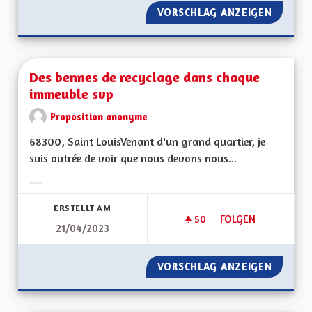
VORSCHLAG ANZEIGEN
DÉPOLL
Des bennes de recyclage dans chaque
immeuble svp
Proposition anonyme
68300, Saint LouisVenant d'un grand quartier, je
suis outrée de voir que nous devons nous...
Ergebnisse nach Kategorie filtern:
ERSTELLT AM
50
50 FOLLOWER
FOLGEN
21/04/2023
DES BENNES DE RE
VORSCHLAG ANZEIGEN
DES BE