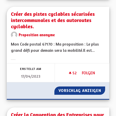
Créer des pistes cyclables sécurisées
intercommunales et des autoroutes
cyclables.
Proposition anonyme
Mon Code postal 67170 : Ma proposition : Le plus
grand défi pour demain sera la mobilité.Il est...
Ergebnisse nach Kategorie filtern:
ERSTELLT AM
52
52 FOLLOWER
FOLGEN
17/04/2023
CRÉER DES PISTES
VORSCHLAG ANZEIGEN
CRÉER 
Créer la Convention des Entreprises pour