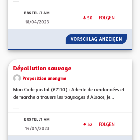
Ergebnisse nach Kategorie filtern:
ERSTELLT AM
50
50 FOLLOWER
FOLGEN
18/04/2023
CROISSANCE VERTE 
VORSCHLAG ANZEIGEN
CROISSA
Dépollution sauvage
Proposition anonyme
Mon Code postal (67110) : Adepte de randonnées et
de marche a travers les paysages d'Alsace, je...
Ergebnisse nach Kategorie filtern:
ERSTELLT AM
52
52 FOLLOWER
FOLGEN
14/04/2023
DÉPOLLUTION SAU