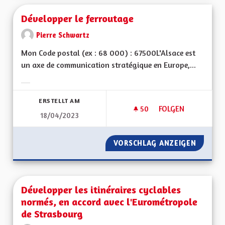
Développer le ferroutage
Pierre Schwartz
Mon Code postal (ex : 68 000) : 67500L'Alsace est
un axe de communication stratégique en Europe,...
Ergebnisse nach Kategorie filtern:
ERSTELLT AM
50
50 FOLLOWER
FOLGEN
18/04/2023
DÉVELOPPER LE FE
VORSCHLAG ANZEIGEN
DÉVELO
Développer les itinéraires cyclables
normés, en accord avec l'Eurométropole
de Strasbourg