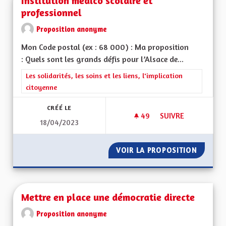
Institution médico scolaire et
professionnel
Proposition anonyme
Mon Code postal (ex : 68 000) : Ma proposition
: Quels sont les grands défis pour l’Alsace de...
Filtrer les résultats de la catégorie : Les solidarités, les soins e
Les solidarités, les soins et les liens, l'implication
citoyenne
CRÉÉ LE
49
49 ABONNÉS
SUIVRE
18/04/2023
INSTITUTION MÉDIC
VOIR LA PROPOSITION
INSTIT
Mettre en place une démocratie directe
Proposition anonyme