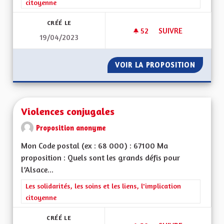
citoyenne
CRÉÉ LE
52
52 ABONNÉS
SUIVRE
19/04/2023
AIDE AUX PERSONN
VOIR LA PROPOSITION
AIDE A
Violences conjugales
Proposition anonyme
Mon Code postal (ex : 68 000) : 67100 Ma
proposition : Quels sont les grands défis pour
l’Alsace...
Filtrer les résultats de la catégorie : Les solidarités, les soins e
Les solidarités, les soins et les liens, l'implication
citoyenne
CRÉÉ LE