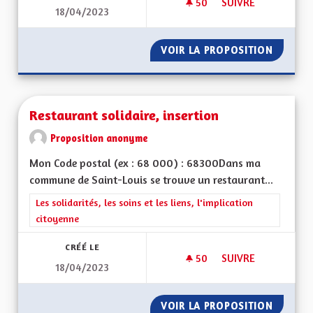
50
50 ABONNÉS
SUIVRE
18/04/2023
VIOLENCES CONJUG
VOIR LA PROPOSITION
VIOLEN
Restaurant solidaire, insertion
Proposition anonyme
Mon Code postal (ex : 68 000) : 68300Dans ma
commune de Saint-Louis se trouve un restaurant...
Filtrer les résultats de la catégorie : Les solidarités, les soins e
Les solidarités, les soins et les liens, l'implication
citoyenne
CRÉÉ LE
50
50 ABONNÉS
SUIVRE
18/04/2023
RESTAURANT SOLIDA
VOIR LA PROPOSITION
RESTAU