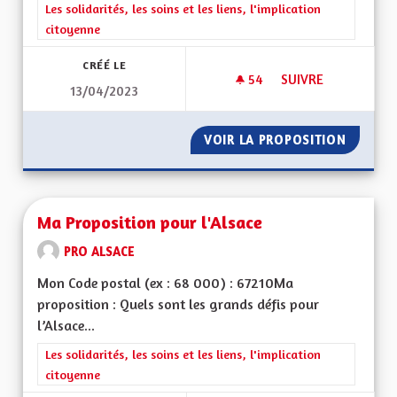
Filtrer les résultats de la catégorie : Les solidarités, les soins e
Les solidarités, les soins et les liens, l'implication
citoyenne
CRÉÉ LE
54
54 ABONNÉS
SUIVRE
13/04/2023
POUR QUE LES CIT
VOIR LA PROPOSITION
POUR Q
Ma Proposition pour l'Alsace
PRO ALSACE
Mon Code postal (ex : 68 000) : 67210Ma
proposition : Quels sont les grands défis pour
l’Alsace...
Filtrer les résultats de la catégorie : Les solidarités, les soins e
Les solidarités, les soins et les liens, l'implication
citoyenne