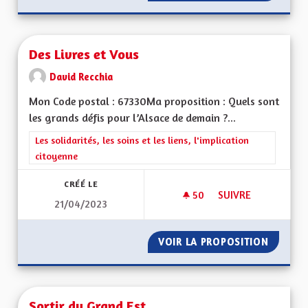
Des Livres et Vous
David Recchia
Mon Code postal : 67330Ma proposition : Quels sont
les grands défis pour l’Alsace de demain ?...
Filtrer les résultats de la catégorie : Les solidarités, les soins e
Les solidarités, les soins et les liens, l'implication
citoyenne
CRÉÉ LE
50
50 ABONNÉS
SUIVRE
21/04/2023
DES LIVRES ET VOU
VOIR LA PROPOSITION
DES LI
Sortir du Grand Est