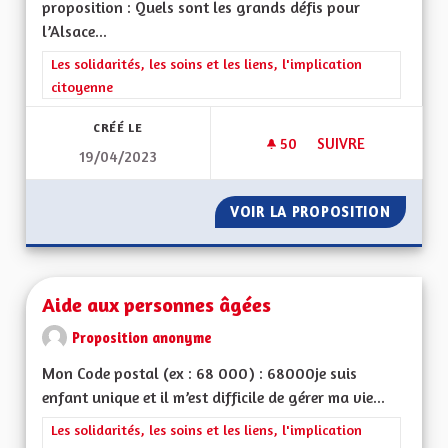
proposition : Quels sont les grands défis pour
l’Alsace...
Filtrer les résultats de la catégorie : Les solidarités, les soins e
Les solidarités, les soins et les liens, l'implication
citoyenne
CRÉÉ LE
50
50 ABONNÉS
SUIVRE
19/04/2023
BIEN VIVRE POUR L
VOIR LA PROPOSITION
BIEN V
Aide aux personnes âgées
Proposition anonyme
Mon Code postal (ex : 68 000) : 68000je suis
enfant unique et il m’est difficile de gérer ma vie...
Filtrer les résultats de la catégorie : Les solidarités, les soins e
Les solidarités, les soins et les liens, l'implication