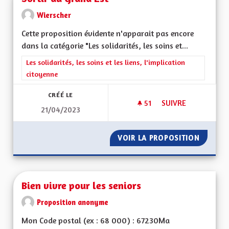
Wierscher
Cette proposition évidente n'apparait pas encore
dans la catégorie "Les solidarités, les soins et...
Filtrer les résultats de la catégorie : Les solidarités, les soins e
Les solidarités, les soins et les liens, l'implication
citoyenne
CRÉÉ LE
51
51 ABONNÉS
SUIVRE
21/04/2023
SORTIR DU GRAND 
VOIR LA PROPOSITION
SORTIR
Bien vivre pour les seniors
Proposition anonyme
Mon Code postal (ex : 68 000) : 67230Ma