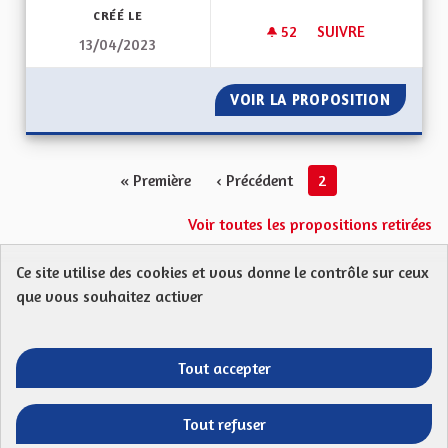
CRÉÉ LE
52
52 ABONNÉS
SUIVRE
13/04/2023
MA PROPOSITION P
VOIR LA PROPOSITION
MA PRO
« Première
‹ Précédent
2
Voir toutes les propositions retirées
Ce site utilise des cookies et vous donne le contrôle sur ceux
Protection des Données
Charte de contribution
que vous souhaitez activer
Mentions légales
FAQ
CGU
Droit d’interpellation citoyenne : comment ça marche ?
Télécharger les fichiers Open Data
Tout accepter
Entre vos mains - Collectivité européenne 
Entre vos mains - Collectivité euro
Entre vos mains - Collectivité
Entre vos mains - Collect
Tout refuser