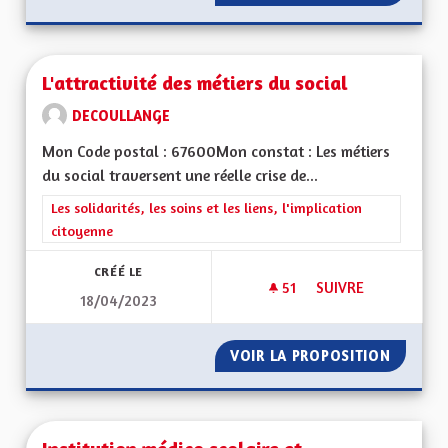
L'attractivité des métiers du social
DECOULLANGE
Mon Code postal : 67600Mon constat : Les métiers
du social traversent une réelle crise de...
Filtrer les résultats de la catégorie : Les solidarités, les soins e
Les solidarités, les soins et les liens, l'implication
citoyenne
CRÉÉ LE
51
51 ABONNÉS
SUIVRE
18/04/2023
L'ATTRACTIVITÉ DE
VOIR LA PROPOSITION
L'ATTRA