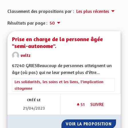
Classement des propositions par :
Les plus récentes
Résultats par page :
50
Prise en charge de la personne âgée
"semi-autonome".
voltz
67240 GRIESBeaucoup de personnes atteignent un
âge (où pas) qui ne leur permet plus d'être...
Filtrer les résultats de la catégorie : Les solidarités, les soins e
Les solidarités, les soins et les liens, l'implication
citoyenne
CRÉÉ LE
51
51 ABONNÉS
SUIVRE
21/04/2023
VOIR LA PROPOSITION
PRISE 