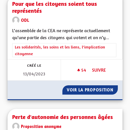
Pour que les citoyens soient tous
représentés
ODL
L'assemblée de la CEA ne représente actuellement
qu'une partie des citoyens qui votent et on n'y...
Filtrer les résultats de la catégorie : Les solidarités, les soins e
Les solidarités, les soins et les liens, l'implication
citoyenne
CRÉÉ LE
54
54 ABONNÉS
SUIVRE
13/04/2023
POUR QUE LES CIT
VOIR LA PROPOSITION
POUR Q
Perte d'autonomie des personnes âgées
Proposition anonyme