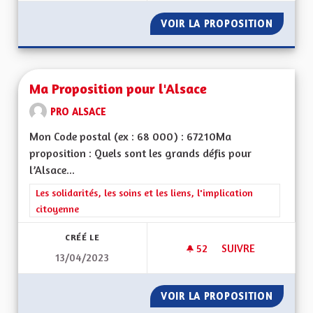
VOIR LA PROPOSITION
MAISON
Ma Proposition pour l'Alsace
PRO ALSACE
Mon Code postal (ex : 68 000) : 67210Ma
proposition : Quels sont les grands défis pour
l’Alsace...
Filtrer les résultats de la catégorie : Les solidarités, les soins e
Les solidarités, les soins et les liens, l'implication
citoyenne
CRÉÉ LE
52
52 ABONNÉS
SUIVRE
13/04/2023
MA PROPOSITION P
VOIR LA PROPOSITION
MA PRO