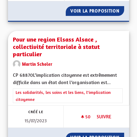
VOIR LA PROPOSITION
POURQU
Pour une region Elsass Alsace ,
collectivité territoriale à statut
particulier
Martin Scholer
CP 68870L'implication citoyenne est extrêmement
difficile dans un état dont l’organisation est...
Filtrer les résultats de la catégorie : Les solidarités, les soins e
Les solidarités, les soins et les liens, l'implication
citoyenne
CRÉÉ LE
50
50 ABONNÉS
SUIVRE
15/07/2023
POUR UNE REGION E