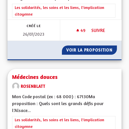
Filtrer les résultats de la catégorie : Les solidarités, les soins e
Les solidarités, les soins et les liens, l'implication
citoyenne
CRÉÉ LE
49
49 ABONNÉS
SUIVRE
26/07/2023
MÉDECINS DOMAINE
VOIR LA PROPOSITION
MÉDECI
Médecines douces
ROSENBLATT
Mon Code postal (ex : 68 000) : 67130Ma
proposition : Quels sont les grands défis pour
l’Alsace...
Filtrer les résultats de la catégorie : Les solidarités, les soins e
Les solidarités, les soins et les liens, l'implication
citoyenne