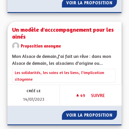
VOIR LA PROPOSITION
VIOLEN
Un modèle d'acccompagnement pour les
ainés
Proposition anonyme
Mon Alsace de demain,J'ai fait un rêve : dans mon
Alsace de demain, les alsaciens d'origine ou...
Filtrer les résultats de la catégorie : Les solidarités, les soins e
Les solidarités, les soins et les liens, l'implication
citoyenne
CRÉÉ LE
49
49 ABONNÉS
SUIVRE
14/07/2023
UN MODÈLE D'ACCC
VOIR LA PROPOSITION
UN MOD