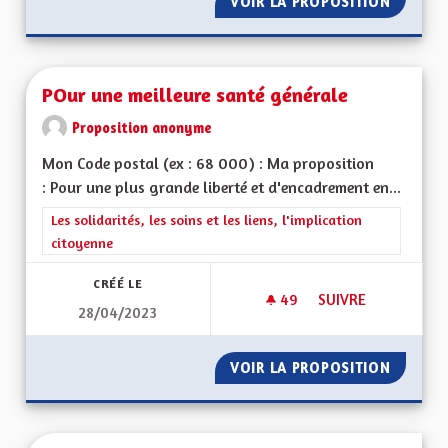
VOIR LA PROPOSITION
POUR UN
POur une meilleure santé générale
Proposition anonyme
Mon Code postal (ex : 68 000) : Ma proposition
: Pour une plus grande liberté et d'encadrement en...
Filtrer les résultats de la catégorie : Les solidarités, les soins e
Les solidarités, les soins et les liens, l'implication
citoyenne
CRÉÉ LE
49
49 ABONNÉS
SUIVRE
28/04/2023
POUR UNE MEILLEU
VOIR LA PROPOSITION
POUR U