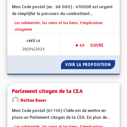
Mon Code postal (ex : 68 000) : 67000Il est urgent
de simplifier le parcours du combattant...
Filtrer les résultats de la catégorie : Les solidarités, les soins e
Les solidarités, les soins et les liens, l'implication
citoyenne
CRÉÉ LE
49
49 ABONNÉS
SUIVRE
28/04/2023
PERTE D'AUTONOMI
VOIR LA PROPOSITION
PERTE 
Parlement citoyen de la CEA
Nathan Bauer
Mon Code postal (67 110) L'idée est de mettre en
place un Parlement citoyen de la CEA. En plus de...
Filtrer les résultats de la catégorie : Les solidarités, les soins e
Les solidarités, les soins et les liens, l'implication