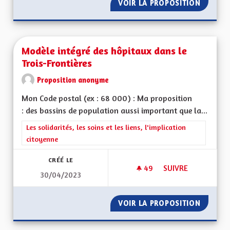
VOIR LA PROPOSITION
MOTIVA
Modèle intégré des hôpitaux dans le
Trois-Frontières
Proposition anonyme
Mon Code postal (ex : 68 000) : Ma proposition
: des bassins de population aussi important que la...
Filtrer les résultats de la catégorie : Les solidarités, les soins e
Les solidarités, les soins et les liens, l'implication
citoyenne
CRÉÉ LE
49
49 ABONNÉS
SUIVRE
30/04/2023
MODÈLE INTÉGRÉ D
VOIR LA PROPOSITION
MODÈLE