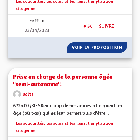
Filtrer les résultats de la catégorie : Les solidarités, les soins e
Les solidarités, les soins et les liens, l'implication
citoyenne
CRÉÉ LE
50
50 ABONNÉS
SUIVRE
23/04/2023
PROMOUVOIR LES V
VOIR LA PROPOSITION
PROMOU
Prise en charge de la personne âgée
"semi-autonome".
voltz
67240 GRIESBeaucoup de personnes atteignent un
âge (où pas) qui ne leur permet plus d'être...
Filtrer les résultats de la catégorie : Les solidarités, les soins e
Les solidarités, les soins et les liens, l'implication
citoyenne