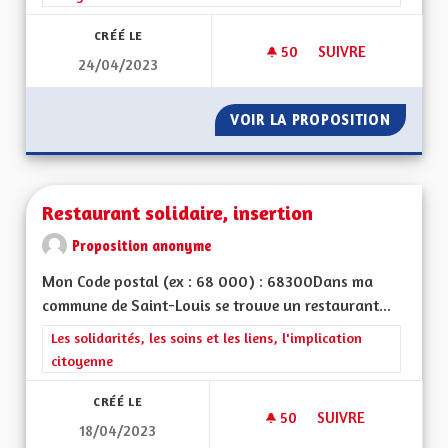
CRÉÉ LE
50
50 ABONNÉS
SUIVRE
24/04/2023
SOLIDARITÉS ET SO
VOIR LA PROPOSITION
SOLIDAR
Restaurant solidaire, insertion
Proposition anonyme
Mon Code postal (ex : 68 000) : 68300Dans ma
commune de Saint-Louis se trouve un restaurant...
Filtrer les résultats de la catégorie : Les solidarités, les soins e
Les solidarités, les soins et les liens, l'implication
citoyenne
CRÉÉ LE
50
50 ABONNÉS
SUIVRE
18/04/2023
RESTAURANT SOLIDA