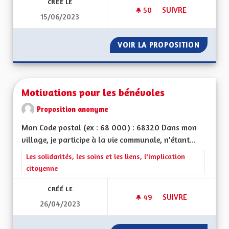
CRÉÉ LE
50
50 ABONNÉS
SUIVRE
15/06/2023
NUISANCES SONORES
VOIR LA PROPOSITION
NUISAN
Motivations pour les bénévoles
Proposition anonyme
Mon Code postal (ex : 68 000) : 68320 Dans mon
village, je participe à la vie communale, n'étant...
Filtrer les résultats de la catégorie : Les solidarités, les soins e
Les solidarités, les soins et les liens, l'implication
citoyenne
CRÉÉ LE
49
49 ABONNÉS
SUIVRE
26/04/2023
MOTIVATIONS POUR