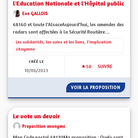
l'Education Nationale et l'Hôpital public
Eve GALLOIS
68160 et toute l'AlsaceAujourd'hui, les amendes des
radars sont affectées à la Sécurité Routière....
Filtrer les résultats de la catégorie : Les solidarités, les soins e
Les solidarités, les soins et les liens, l'implication
citoyenne
CRÉÉ LE
50
50 ABONNÉS
SUIVRE
10/06/2023
LES REVENUS DES R
VOIR LA PROPOSITION
LES RE
Le vote un devoir
Proposition anonyme
Mon Code postal 68130Ma proposition : Quels sont