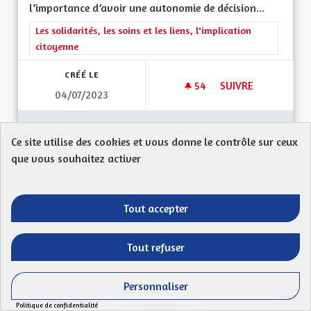
l’importance d’avoir une autonomie de décision...
Filtrer les résultats de la catégorie : Les solidarités, les soins e
Les solidarités, les soins et les liens, l'implication
citoyenne
CRÉÉ LE
54
54 ABONNÉS
SUIVRE
04/07/2023
LA GESTION DES HÔ
VOIR LA PROPOSITION
LA GES
Ce site utilise des cookies et vous donne le contrôle sur ceux
que vous souhaitez activer
L'attractivité des métiers du social
Tout accepter
DECOULLANGE
Mon Code postal : 67600Mon constat : Les métiers
Tout refuser
du social traversent une réelle crise de...
Filtrer les résultats de la catégorie : Les solidarités, les soins e
Les solidarités, les soins et les liens, l'implication
Personnaliser
citoyenne
Politique de confidentialité