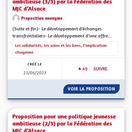
ambitieuse (3/3) par la Fédération des
MJC d’Alsace
Proposition anonyme
(Suite et fin)- Le développement d’échanges
transfrontaliers- Le développement d’une offre...
Filtrer les résultats de la catégorie : Les solidarités, les soins e
Les solidarités, les soins et les liens, l'implication
citoyenne
CRÉÉ LE
49
49 ABONNÉS
SUIVRE
23/06/2023
PROPOSITION POUR 
VOIR LA PROPOSITION
PROPOS
Proposition pour une politique jeunesse
ambitieuse (2/3) par la Fédération des
MJC d’Alsace