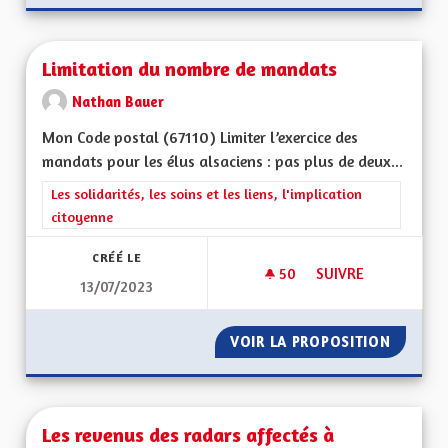
Limitation du nombre de mandats
Nathan Bauer
Mon Code postal (67110) Limiter l’exercice des
mandats pour les élus alsaciens : pas plus de deux...
Filtrer les résultats de la catégorie : Les solidarités, les soins e
Les solidarités, les soins et les liens, l'implication
citoyenne
CRÉÉ LE
50
50 ABONNÉS
SUIVRE
13/07/2023
LIMITATION DU NO
VOIR LA PROPOSITION
LIMITA
Les revenus des radars affectés à