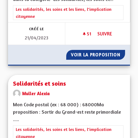
Filtrer les résultats de la catégorie : Les solidarités, les soins e
Les solidarités, les soins et les liens, l'implication
citoyenne
CRÉÉ LE
51
51 ABONNÉS
SUIVRE
21/04/2023
SORTIR DU GRAND 
VOIR LA PROPOSITION
SORTIR
Solidarités et soins
Muller Alexia
Mon Code postal (ex : 68 000) : 68000Ma
proposition : Sortir du Grand-est reste primordiale
.....
Filtrer les résultats de la catégorie : Les solidarités, les soins e
Les solidarités, les soins et les liens, l'implication
citoyenne