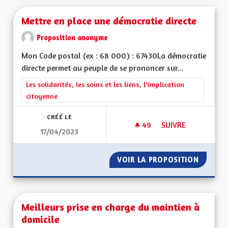
Mettre en place une démocratie directe
Proposition anonyme
Mon Code postal (ex : 68 000) : 67430La démocratie
directe permet au peuple de se prononcer sur...
Filtrer les résultats de la catégorie : Les solidarités, les soins e
Les solidarités, les soins et les liens, l'implication
citoyenne
CRÉÉ LE
49
49 ABONNÉS
SUIVRE
17/04/2023
METTRE EN PLACE 
VOIR LA PROPOSITION
METTRE
Meilleurs prise en charge du maintien à
domicile