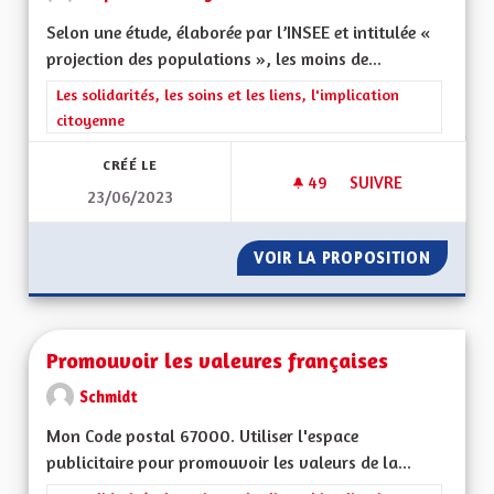
Selon une étude, élaborée par l’INSEE et intitulée «
projection des populations », les moins de...
Filtrer les résultats de la catégorie : Les solidarités, les soins e
Les solidarités, les soins et les liens, l'implication
citoyenne
CRÉÉ LE
49
49 ABONNÉS
SUIVRE
23/06/2023
PROPOSITION POUR 
VOIR LA PROPOSITION
PROPOS
Promouvoir les valeures françaises
Schmidt
Mon Code postal 67000. Utiliser l'espace
publicitaire pour promouvoir les valeurs de la...