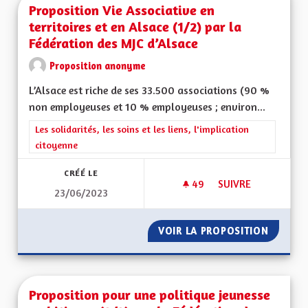
Proposition Vie Associative en
territoires et en Alsace (1/2) par la
Fédération des MJC d’Alsace
Proposition anonyme
L’Alsace est riche de ses 33.500 associations (90 %
non employeuses et 10 % employeuses ; environ...
Filtrer les résultats de la catégorie : Les solidarités, les soins e
Les solidarités, les soins et les liens, l'implication
citoyenne
CRÉÉ LE
49
49 ABONNÉS
SUIVRE
23/06/2023
PROPOSITION VIE AS
VOIR LA PROPOSITION
PROPOSI
Proposition pour une politique jeunesse