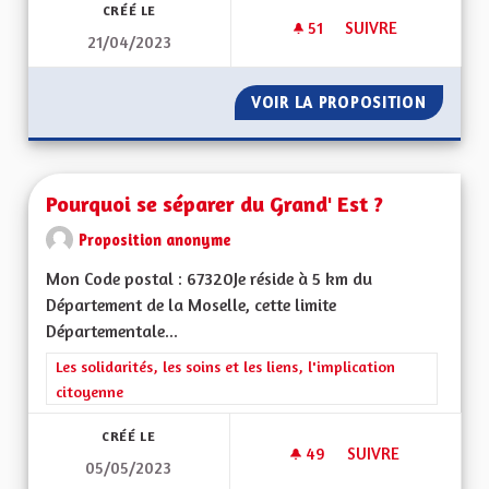
CRÉÉ LE
51
51 ABONNÉS
SUIVRE
21/04/2023
VOIR LA PROPOSITION
PRISE 
Pourquoi se séparer du Grand' Est ?
Proposition anonyme
Mon Code postal : 67320Je réside à 5 km du
Département de la Moselle, cette limite
Départementale...
Filtrer les résultats de la catégorie : Les solidarités, les soins e
Les solidarités, les soins et les liens, l'implication
citoyenne
CRÉÉ LE
49
49 ABONNÉS
SUIVRE
05/05/2023
POURQUOI SE SÉPA