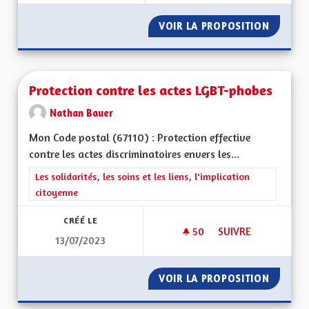
VOIR LA PROPOSITION
RESTAU
Protection contre les actes LGBT-phobes
Nathan Bauer
Mon Code postal (67110) : Protection effective
contre les actes discriminatoires envers les...
Filtrer les résultats de la catégorie : Les solidarités, les soins e
Les solidarités, les soins et les liens, l'implication
citoyenne
CRÉÉ LE
50
50 ABONNÉS
SUIVRE
13/07/2023
PROTECTION CONTR
VOIR LA PROPOSITION
PROTEC