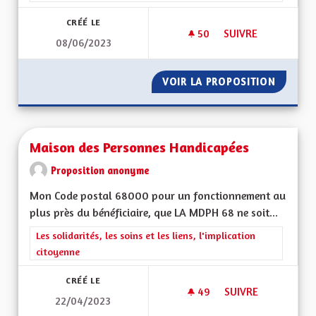
CRÉÉ LE
50
50 ABONNÉS
SUIVRE
08/06/2023
MÉDECINES DOUCE
VOIR LA PROPOSITION
MÉDECI
Maison des Personnes Handicapées
Proposition anonyme
Mon Code postal 68000 pour un fonctionnement au
plus près du bénéficiaire, que LA MDPH 68 ne soit...
Filtrer les résultats de la catégorie : Les solidarités, les soins e
Les solidarités, les soins et les liens, l'implication
citoyenne
CRÉÉ LE
49
49 ABONNÉS
SUIVRE
22/04/2023
MAISON DES PERSO