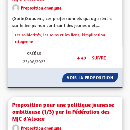
Proposition anonyme
(Suite)Souvent, ces professionnels qui agissent «
sur le temps non contraint des jeunes » et,...
Filtrer les résultats de la catégorie : Les solidarités, les soins e
Les solidarités, les soins et les liens, l'implication
citoyenne
CRÉÉ LE
49
49 ABONNÉS
SUIVRE
23/06/2023
PROPOSITION POUR 
VOIR LA PROPOSITION
PROPOS
Proposition pour une politique jeunesse
ambitieuse (1/3) par la Fédération des
MJC d’Alsace
Proposition anonyme