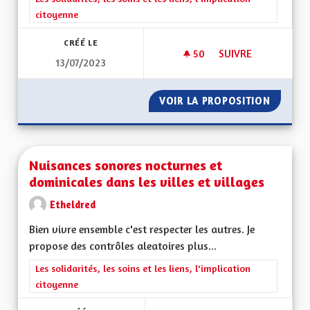
citoyenne
CRÉÉ LE
50
50 ABONNÉS
SUIVRE
13/07/2023
PARLEMENT CITOYEN
VOIR LA PROPOSITION
PARLEM
Nuisances sonores nocturnes et
dominicales dans les villes et villages
Etheldred
Bien vivre ensemble c'est respecter les autres. Je
propose des contrôles aleatoires plus...
Filtrer les résultats de la catégorie : Les solidarités, les soins e
Les solidarités, les soins et les liens, l'implication
citoyenne