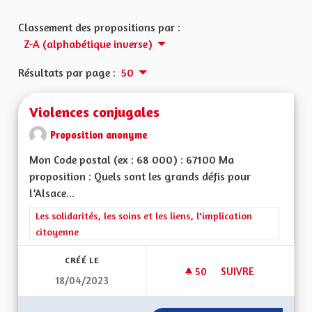
Classement des propositions par :
Z-A (alphabétique inverse)
Résultats par page :
50
Violences conjugales
Proposition anonyme
Mon Code postal (ex : 68 000) : 67100 Ma
proposition : Quels sont les grands défis pour
l’Alsace...
Filtrer les résultats de la catégorie : Les solidarités, les soins e
Les solidarités, les soins et les liens, l'implication
citoyenne
CRÉÉ LE
50
50 ABONNÉS
SUIVRE
18/04/2023
VIOLENCES CONJUG