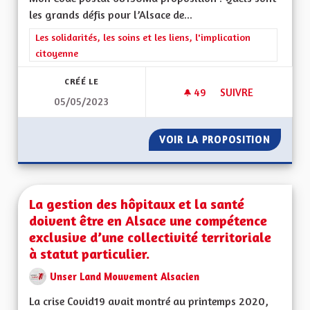
les grands défis pour l’Alsace de...
Filtrer les résultats de la catégorie : Les solidarités, les soins e
Les solidarités, les soins et les liens, l'implication
citoyenne
CRÉÉ LE
49
49 ABONNÉS
SUIVRE
05/05/2023
LE VOTE UN DEVOI
VOIR LA PROPOSITION
LE VOT
La gestion des hôpitaux et la santé
doivent être en Alsace une compétence
exclusive d’une collectivité territoriale
à statut particulier.
Unser Land Mouvement Alsacien
La crise Covid19 avait montré au printemps 2020,