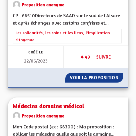
Proposition anonyme
CP : 68510Directeurs de SAAD sur le sud de l'Alsace
et après échanges avec certains confrères et...
Filtrer les résultats de la catégorie : Les solidarités, les soins e
Les solidarités, les soins et les liens, l'implication
citoyenne
CRÉÉ LE
49
49 ABONNÉS
SUIVRE
22/06/2023
MEILLEURS PRISE E
VOIR LA PROPOSITION
MEILLE
Médecins domaine médical
Proposition anonyme
Mon Code postal (ex : 68300) : Ma proposition :
obliger les médecins quelle que soit le domaine...