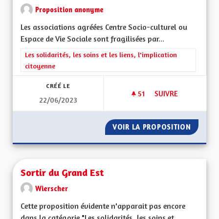
Proposition anonyme
Les associations agréées Centre Socio-culturel ou
Espace de Vie Sociale sont fragilisées par...
Filtrer les résultats de la catégorie : Les solidarités, les soins e
Les solidarités, les soins et les liens, l'implication
citoyenne
CRÉÉ LE
51
51 ABONNÉS
SUIVRE
22/06/2023
SOUTIENT DE LA VI
VOIR LA PROPOSITION
SOUTIEN
Sortir du Grand Est
Wierscher
Cette proposition évidente n'apparait pas encore
dans la catégorie "Les solidarités, les soins et...