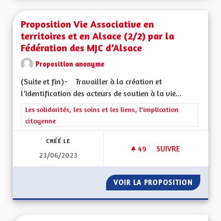
Proposition Vie Associative en
territoires et en Alsace (2/2) par la
Fédération des MJC d’Alsace
Proposition anonyme
(Suite et fin)- Travailler à la création et
l’identification des acteurs de soutien à la vie...
Filtrer les résultats de la catégorie : Les solidarités, les soins e
Les solidarités, les soins et les liens, l'implication
citoyenne
CRÉÉ LE
49
49 ABONNÉS
SUIVRE
23/06/2023
PROPOSITION VIE A
VOIR LA PROPOSITION
PROPOSI