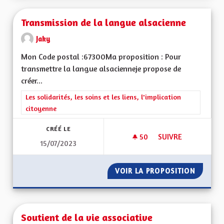
Transmission de la langue alsacienne
Jaky
Mon Code postal :67300Ma proposition : Pour
transmettre la langue alsacienneje propose de
créer...
Filtrer les résultats de la catégorie : Les solidarités, les soins e
Les solidarités, les soins et les liens, l'implication
citoyenne
CRÉÉ LE
50
50 ABONNÉS
SUIVRE
15/07/2023
TRANSMISSION DE 
VOIR LA PROPOSITION
TRANSM
Soutient de la vie associative