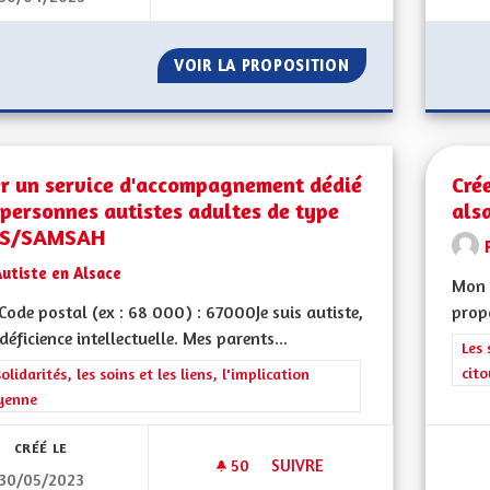
VOIR LA PROPOSITION
DÉCENTRALISATI
er un service d'accompagnement dédié
Cré
personnes autistes adultes de type
als
S/SAMSAH
utiste en Alsace
Mon C
ode postal (ex : 68 000) : 67000Je suis autiste,
propo
déficience intellectuelle. Mes parents...
Filt
Les 
cit
rer les résultats de la catégorie : Les solidarités, les soins et les liens, 
solidarités, les soins et les liens, l'implication
yenne
CRÉÉ LE
50
50 ABONNÉS
SUIVRE
30/05/2023
CRÉER UN SERVICE D'ACCOMP