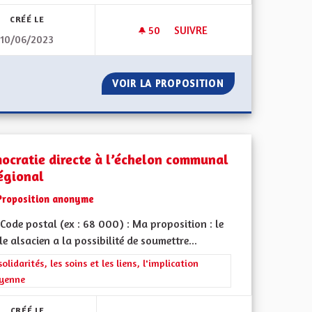
CRÉÉ LE
50
50 ABONNÉS
SUIVRE
10/06/2023
ON PROGRAMMÉS DANS CHAQUE CANTON
DES MOYENS POUR LA PROTE
E SOINS NON PROGRAMMÉS DANS CHAQUE CANTON
VOIR LA PROPOSITION
DES MOYENS POU
ocratie directe à l’échelon communal
régional
Proposition anonyme
ode postal (ex : 68 000) : Ma proposition : le
e alsacien a la possibilité de soumettre...
l'implication citoyenne
rer les résultats de la catégorie : Les solidarités, les soins et les liens, 
solidarités, les soins et les liens, l'implication
oyenne
CRÉÉ LE