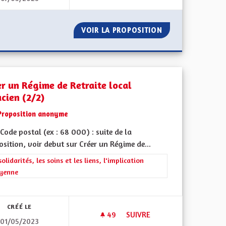
ON OBLIGATOIRE
VOIR LA PROPOSITION
CRÉER UNE DÉMO
er un Régime de Retraite local
acien (2/2)
Proposition anonyme
ode postal (ex : 68 000) : suite de la
sition, voir debut sur Créer un Régime de...
rer les résultats de la catégorie : Les solidarités, les soins et les liens, 
solidarités, les soins et les liens, l'implication
oyenne
l'implication citoyenne
CRÉÉ LE
49
49 ABONNÉS
SUIVRE
01/05/2023
AGNEMENT DÉDIÉ AUX PERSONNES AUTISTES ADULTES DE TYPE SAV
CRÉER UN RÉGIME DE RETRAIT