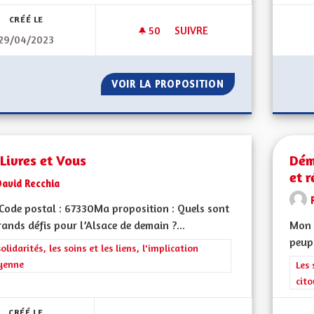
CRÉÉ LE
50
50 ABONNÉS
SUIVRE
29/04/2023
DEUX MAISONS DE SOINS N
VOIR LA PROPOSITION
DEUX MAISONS D
Livres et Vous
Dém
et 
David Recchia
ode postal : 67330Ma proposition : Quels sont
rands défis pour l’Alsace de demain ?...
Mon C
peupl
rer les résultats de la catégorie : Les solidarités, les soins et les liens, 
solidarités, les soins et les liens, l'implication
yenne
Filt
Les 
cit
CRÉÉ LE