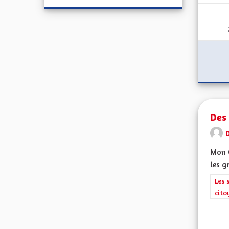
Des 
Mon C
les g
Filt
Les 
cito