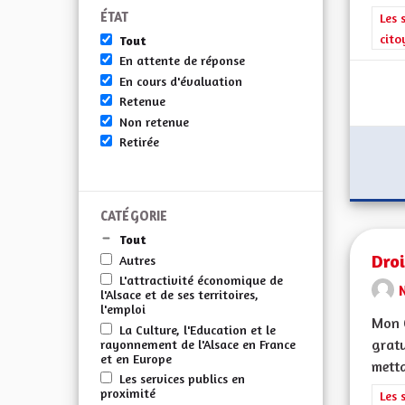
ÉTAT
Filt
Les 
cito
Tout
En attente de réponse
En cours d'évaluation
Retenue
Non retenue
Retirée
CATÉGORIE
Tout
Droi
Autres
L'attractivité économique de
l'Alsace et de ses territoires,
l'emploi
Mon C
La Culture, l'Education et le
gratu
rayonnement de l'Alsace en France
et en Europe
metta
Les services publics en
proximité
Filt
Les 