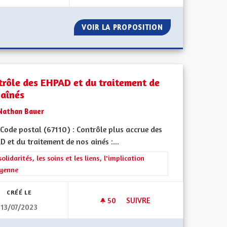
CE D'ACCOMPAGNEMENT DÉDIÉ AUX PERSONNES AUTISTES ADU
VOIR LA PROPOSITION
CRÉER UN RÉGIME
trôle des EHPAD et du traitement de
 aînés
Nathan Bauer
Code postal (67110) : Contrôle plus accrue des
 et du traitement de nos ainés :...
l'implication citoyenne
rer les résultats de la catégorie : Les solidarités, les soins et les liens, 
solidarités, les soins et les liens, l'implication
oyenne
CRÉÉ LE
50
50 ABONNÉS
SUIVRE
13/07/2023
 LOCAL ALSACIEN (1/2)
CONTRÔLE DES EHPAD ET DU 