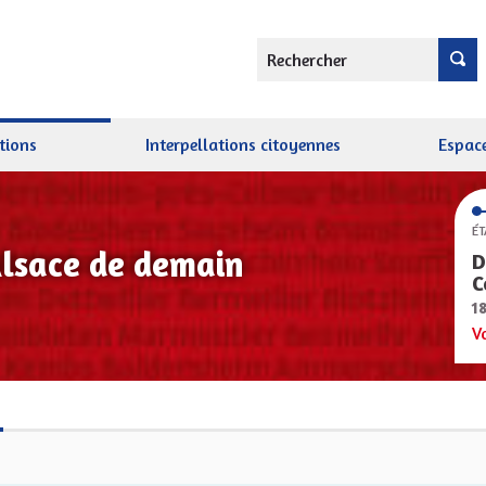
Rechercher
tions
Interpellations citoyennes
Espace
ÉT
Alsace de demain
D
C
1
V