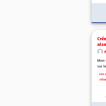
Crée
alsa
Mon C
sur l
Filt
Les 
cito