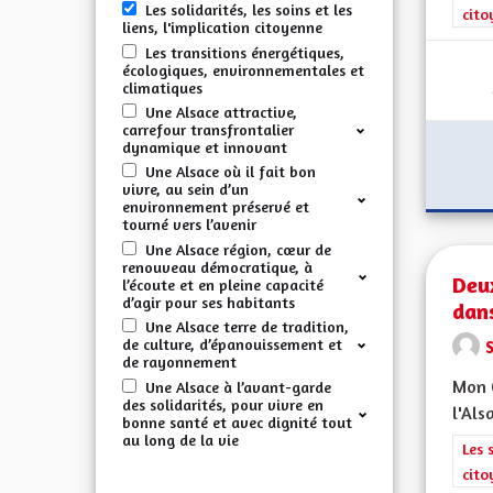
Les solidarités, les soins et les
cito
liens, l'implication citoyenne
Les transitions énergétiques,
écologiques, environnementales et
climatiques
Une Alsace attractive,
carrefour transfrontalier
dynamique et innovant
Une Alsace où il fait bon
vivre, au sein d’un
environnement préservé et
tourné vers l’avenir
Une Alsace région, cœur de
renouveau démocratique, à
Deu
l’écoute et en pleine capacité
d’agir pour ses habitants
dan
Une Alsace terre de tradition,
de culture, d’épanouissement et
de rayonnement
Mon C
Une Alsace à l’avant-garde
des solidarités, pour vivre en
l'Als
bonne santé et avec dignité tout
au long de la vie
Filt
Les 
cito