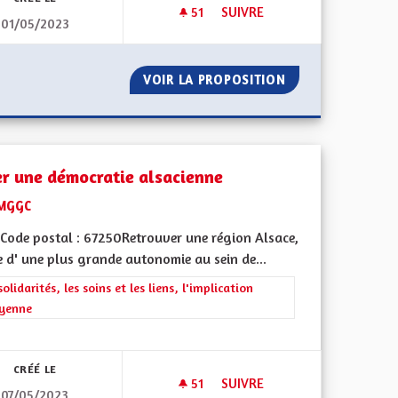
51
51 ABONNÉS
SUIVRE
01/05/2023
DÉMOCRATIE DIRECTE À L’ÉC
OUS
VOIR LA PROPOSITION
DÉMOCRATIE DIR
er une démocratie alsacienne
MGGC
Code postal : 67250Retrouver une région Alsace,
 d' une plus grande autonomie au sein de...
rer les résultats de la catégorie : Les solidarités, les soins et les liens, 
solidarités, les soins et les liens, l'implication
oyenne
l'implication citoyenne
CRÉÉ LE
51
51 ABONNÉS
SUIVRE
07/05/2023
IRE
CRÉER UNE DÉMOCRATIE ALS