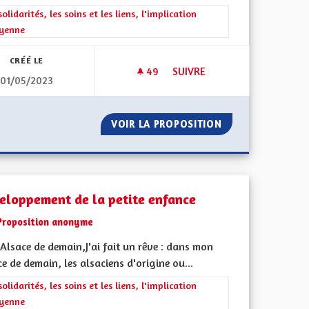
l'implication citoyenne
rer les résultats de la catégorie : Les solidarités, les soins et les liens, 
solidarités, les soins et les liens, l'implication
oyenne
CRÉÉ LE
49
49 ABONNÉS
SUIVRE
01/05/2023
FINANCEMENT DES CENTRES PÉ
OUIS
VOIR LA PROPOSITION
FINANCEMENT DES
eloppement de la petite enfance
Proposition anonyme
Alsace de demain,J'ai fait un rêve : dans mon
e de demain, les alsaciens d'origine ou...
rer les résultats de la catégorie : Les solidarités, les soins et les liens, 
solidarités, les soins et les liens, l'implication
oyenne
l'implication citoyenne