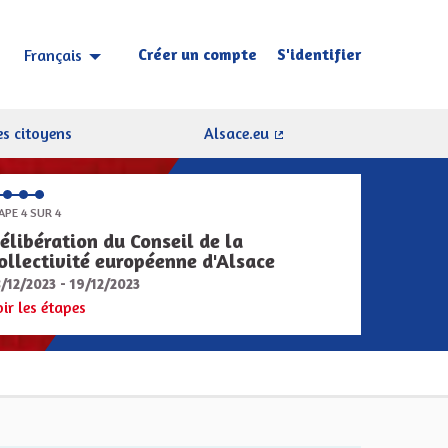
Créer un compte
S'identifier
Français
Choisir la langue
Sprache wählen
s citoyens
Alsace.eu
(Lien externe)
APE 4 SUR 4
élibération du Conseil de la
ollectivité européenne d'Alsace
8/12/2023 - 19/12/2023
oir les étapes