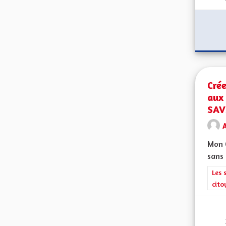
Cré
aux 
SAV
A
Mon C
sans 
Filt
Les 
cito