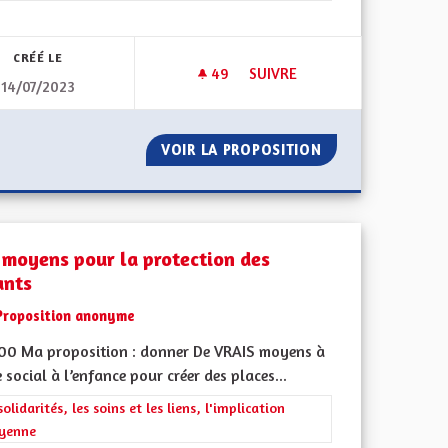
CRÉÉ LE
49
49 ABONNÉS
SUIVRE
14/07/2023
LLE
DÉVELOPPEMENT DE LA PETIT
NE MENSTRUELLE
VOIR LA PROPOSITION
DÉVELOPPEMENT 
 moyens pour la protection des
ants
Proposition anonyme
500 Ma proposition : donner De VRAIS moyens à
e social à l’enfance pour créer des places...
l'implication citoyenne
rer les résultats de la catégorie : Les solidarités, les soins et les liens, 
solidarités, les soins et les liens, l'implication
oyenne