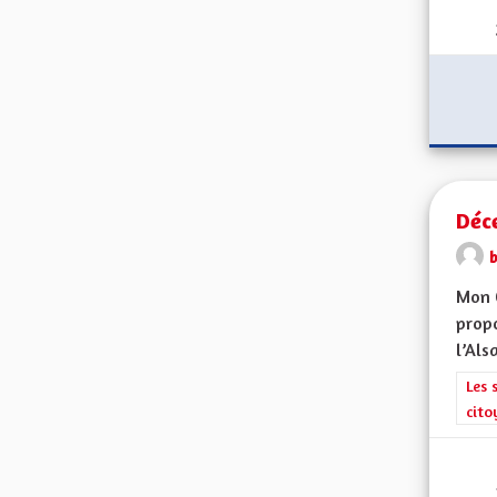
Déce
Mon 
propo
l’Alsa
Filt
Les 
cito