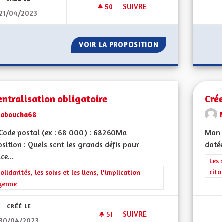
50
50 ABONNÉS
SUIVRE
21/04/2023
DES LIVRES ET VOUS
VOIR LA PROPOSITION
DES LIVRES ET V
ntralisation obligatoire
Cré
baboucha68
Code postal (ex : 68 000) : 68260Ma
Mon 
sition : Quels sont les grands défis pour
dotée
ce...
Filt
Les 
cit
rer les résultats de la catégorie : Les solidarités, les soins et les liens, 
solidarités, les soins et les liens, l'implication
yenne
CRÉÉ LE
51
51 ABONNÉS
SUIVRE
30/04/2023
DÉCENTRALISATION OBLIGATO