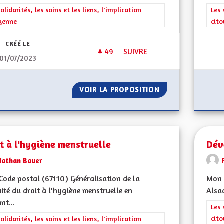
rer les résultats de la catégorie : Les solidarités, les soins et les liens, 
solidarités, les soins et les liens, l'implication
Filt
Les 
yenne
cit
CRÉÉ LE
49
49 ABONNÉS
SUIVRE
01/07/2023
HÔPITAL SAINT-LOUIS
VOIR LA PROPOSITION
HÔPITAL SAINT-L
t à l'hygiène menstruelle
Dév
Nathan Bauer
ode postal (67110) Généralisation de la
Mon 
ité du droit à l'hygiène menstruelle en
Alsac
nt...
Filt
Les 
cit
rer les résultats de la catégorie : Les solidarités, les soins et les liens, 
solidarités, les soins et les liens, l'implication