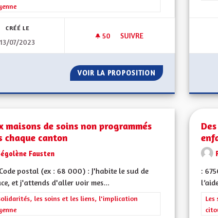
yenne
CRÉÉ LE
50
50 ABONNÉS
SUIVRE
13/07/2023
DROIT À L'HYGIÈNE MENSTRUE
VOIR LA PROPOSITION
DROIT À L'HYGIÈ
x maisons de soins non programmés
Des
s chaque canton
enf
Ségolène Fausten
ode postal (ex : 68 000) : J'habite le sud de
: 67
ace, et j'attends d'aller voir mes...
l’aid
rer les résultats de la catégorie : Les solidarités, les soins et les liens, 
solidarités, les soins et les liens, l'implication
Filt
Les 
yenne
cit