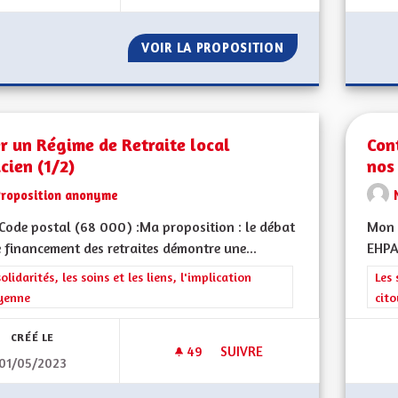
VOIR LA PROPOSITION
CRÉER UN SERVI
r un Régime de Retraite local
Con
cien (1/2)
nos
Proposition anonyme
ode postal (68 000) :Ma proposition : le débat
Mon 
e financement des retraites démontre une...
EHPAD
rer les résultats de la catégorie : Les solidarités, les soins et les liens, 
solidarités, les soins et les liens, l'implication
Filt
Les 
yenne
cit
CRÉÉ LE
49
49 ABONNÉS
SUIVRE
01/05/2023
CRÉER UN RÉGIME DE RETRAITE