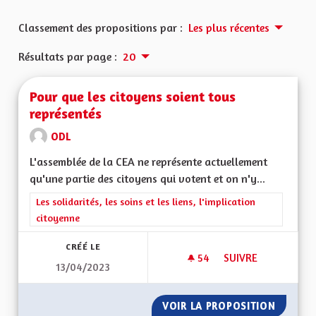
Classement des propositions par :
Les plus récentes
Résultats par page :
20
Pour que les citoyens soient tous
représentés
ODL
L'assemblée de la CEA ne représente actuellement
qu'une partie des citoyens qui votent et on n'y...
Filtrer les résultats de la catégorie : Les solidarités, les soins e
Les solidarités, les soins et les liens, l'implication
citoyenne
CRÉÉ LE
54
54 ABONNÉS
SUIVRE
13/04/2023
POUR QUE LES CIT
VOIR LA PROPOSITION
POUR Q