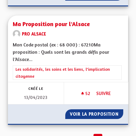
Ma Proposition pour l'Alsace
PRO ALSACE
Mon Code postal (ex : 68 000) : 67210Ma
proposition : Quels sont les grands défis pour
l’Alsace...
Filtrer les résultats de la catégorie : Les solidarités, les soins e
Les solidarités, les soins et les liens, l'implication
citoyenne
CRÉÉ LE
52
52 ABONNÉS
SUIVRE
13/04/2023
MA PROPOSITION P
VOIR LA PROPOSITION
MA PRO