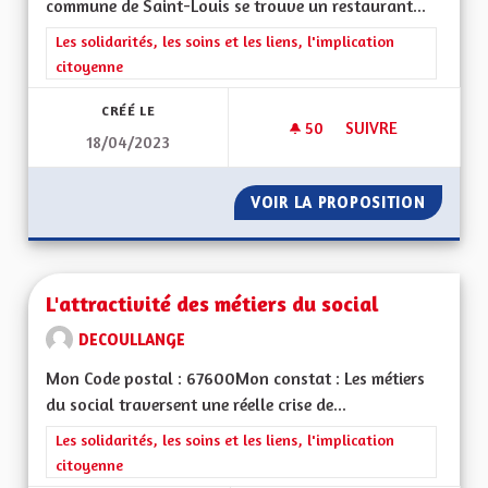
commune de Saint-Louis se trouve un restaurant...
Filtrer les résultats de la catégorie : Les solidarités, les soins e
Les solidarités, les soins et les liens, l'implication
citoyenne
CRÉÉ LE
50
50 ABONNÉS
SUIVRE
18/04/2023
RESTAURANT SOLIDA
VOIR LA PROPOSITION
RESTAU
L'attractivité des métiers du social
DECOULLANGE
Mon Code postal : 67600Mon constat : Les métiers
du social traversent une réelle crise de...
Filtrer les résultats de la catégorie : Les solidarités, les soins e
Les solidarités, les soins et les liens, l'implication
citoyenne