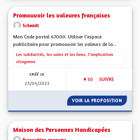
Promouvoir les valeures françaises
Schmidt
Mon Code postal 67000. Utiliser l'espace
publicitaire pour promouvoir les valeurs de la...
Filtrer les résultats de la catégorie : Les solidarités, les soins e
Les solidarités, les soins et les liens, l'implication
citoyenne
CRÉÉ LE
50
50 ABONNÉS
SUIVRE
23/04/2023
PROMOUVOIR LES V
VOIR LA PROPOSITION
PROMOU
Maison des Personnes Handicapées
Proposition anonyme