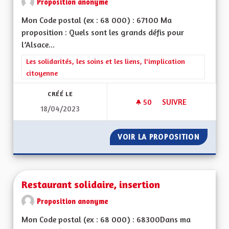
Proposition anonyme
Mon Code postal (ex : 68 000) : 67100 Ma
proposition : Quels sont les grands défis pour
l’Alsace...
Filtrer les résultats de la catégorie : Les solidarités, les soins e
Les solidarités, les soins et les liens, l'implication
citoyenne
CRÉÉ LE
50
50 ABONNÉS
SUIVRE
18/04/2023
VIOLENCES CONJUG
VOIR LA PROPOSITION
VIOLEN
Restaurant solidaire, insertion
Proposition anonyme
Mon Code postal (ex : 68 000) : 68300Dans ma