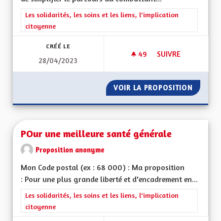
Filtrer les résultats de la catégorie : Les solidarités, les soins e
Les solidarités, les soins et les liens, l'implication
citoyenne
CRÉÉ LE
49
49 ABONNÉS
SUIVRE
28/04/2023
PERTE D'AUTONOMI
VOIR LA PROPOSITION
PERTE 
POur une meilleure santé générale
Proposition anonyme
Mon Code postal (ex : 68 000) : Ma proposition
: Pour une plus grande liberté et d'encadrement en...
Filtrer les résultats de la catégorie : Les solidarités, les soins e
Les solidarités, les soins et les liens, l'implication
citoyenne