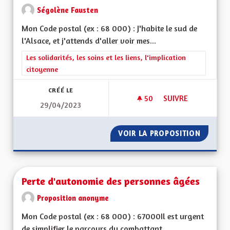
Ségolène Fausten
Mon Code postal (ex : 68 000) : J'habite le sud de
l'Alsace, et j'attends d'aller voir mes...
Filtrer les résultats de la catégorie : Les solidarités, les soins e
Les solidarités, les soins et les liens, l'implication
citoyenne
CRÉÉ LE
50
50 ABONNÉS
SUIVRE
29/04/2023
DEUX MAISONS DE
VOIR LA PROPOSITION
DEUX M
Perte d'autonomie des personnes âgées
Proposition anonyme
Mon Code postal (ex : 68 000) : 67000Il est urgent
de simplifier le parcours du combattant...