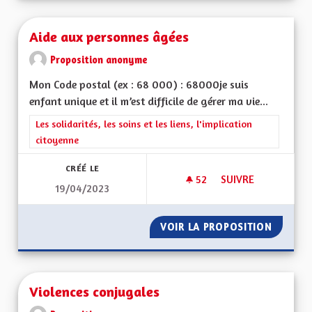
Aide aux personnes âgées
Proposition anonyme
Mon Code postal (ex : 68 000) : 68000je suis
enfant unique et il m’est difficile de gérer ma vie...
Filtrer les résultats de la catégorie : Les solidarités, les soins e
Les solidarités, les soins et les liens, l'implication
citoyenne
CRÉÉ LE
52
52 ABONNÉS
SUIVRE
19/04/2023
AIDE AUX PERSONN
VOIR LA PROPOSITION
AIDE A
Violences conjugales