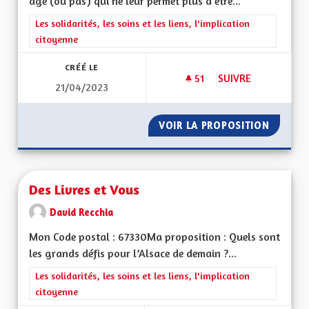
âge (où pas) qui ne leur permet plus d'être...
Filtrer les résultats de la catégorie : Les solidarités, les soins e
Les solidarités, les soins et les liens, l'implication
citoyenne
CRÉÉ LE
51
51 ABONNÉS
SUIVRE
21/04/2023
VOIR LA PROPOSITION
PRISE 
Des Livres et Vous
David Recchia
Mon Code postal : 67330Ma proposition : Quels sont
les grands défis pour l’Alsace de demain ?...
Filtrer les résultats de la catégorie : Les solidarités, les soins e
Les solidarités, les soins et les liens, l'implication
citoyenne