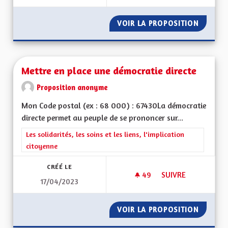
VOIR LA PROPOSITION
INSTIT
Mettre en place une démocratie directe
Proposition anonyme
Mon Code postal (ex : 68 000) : 67430La démocratie
directe permet au peuple de se prononcer sur...
Filtrer les résultats de la catégorie : Les solidarités, les soins e
Les solidarités, les soins et les liens, l'implication
citoyenne
CRÉÉ LE
49
49 ABONNÉS
SUIVRE
17/04/2023
METTRE EN PLACE 
VOIR LA PROPOSITION
METTRE