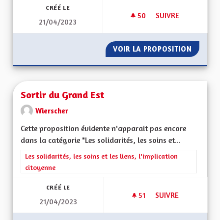
CRÉÉ LE
50
50 ABONNÉS
SUIVRE
21/04/2023
DES LIVRES ET VOU
VOIR LA PROPOSITION
DES LI
Sortir du Grand Est
Wierscher
Cette proposition évidente n'apparait pas encore
dans la catégorie "Les solidarités, les soins et...
Filtrer les résultats de la catégorie : Les solidarités, les soins e
Les solidarités, les soins et les liens, l'implication
citoyenne
CRÉÉ LE
51
51 ABONNÉS
SUIVRE
21/04/2023
SORTIR DU GRAND 