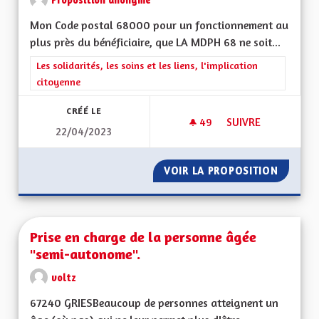
Mon Code postal 68000 pour un fonctionnement au
plus près du bénéficiaire, que LA MDPH 68 ne soit...
Filtrer les résultats de la catégorie : Les solidarités, les soins e
Les solidarités, les soins et les liens, l'implication
citoyenne
CRÉÉ LE
49
49 ABONNÉS
SUIVRE
22/04/2023
MAISON DES PERSO
VOIR LA PROPOSITION
MAISON
Prise en charge de la personne âgée
"semi-autonome".
voltz
67240 GRIESBeaucoup de personnes atteignent un