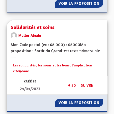
VOIR LA PROPOSITION
MOTIVA
Solidarités et soins
Muller Alexia
Mon Code postal (ex : 68 000) : 68000Ma
proposition : Sortir du Grand-est reste primordiale
.....
Filtrer les résultats de la catégorie : Les solidarités, les soins e
Les solidarités, les soins et les liens, l'implication
citoyenne
CRÉÉ LE
50
50 ABONNÉS
SUIVRE
24/04/2023
SOLIDARITÉS ET SO
VOIR LA PROPOSITION
SOLIDAR