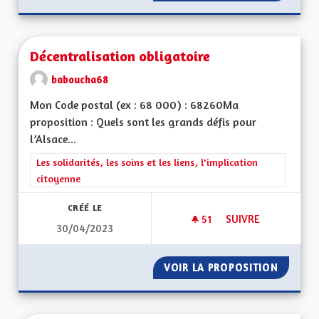
Décentralisation obligatoire
baboucha68
Mon Code postal (ex : 68 000) : 68260Ma
proposition : Quels sont les grands défis pour
l’Alsace...
Filtrer les résultats de la catégorie : Les solidarités, les soins e
Les solidarités, les soins et les liens, l'implication
citoyenne
CRÉÉ LE
51
51 ABONNÉS
SUIVRE
30/04/2023
DÉCENTRALISATION
VOIR LA PROPOSITION
DÉCENT