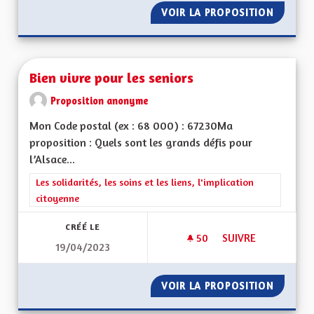
VOIR LA PROPOSITION
SORTIR
Bien vivre pour les seniors
Proposition anonyme
Mon Code postal (ex : 68 000) : 67230Ma
proposition : Quels sont les grands défis pour
l’Alsace...
Filtrer les résultats de la catégorie : Les solidarités, les soins e
Les solidarités, les soins et les liens, l'implication
citoyenne
CRÉÉ LE
50
50 ABONNÉS
SUIVRE
19/04/2023
BIEN VIVRE POUR L
VOIR LA PROPOSITION
BIEN V