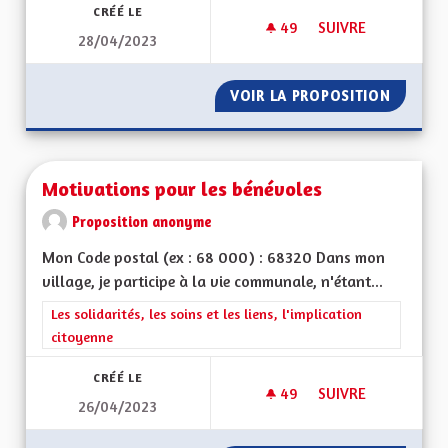
CRÉÉ LE
49
49 ABONNÉS
SUIVRE
28/04/2023
POUR UNE MEILLEU
VOIR LA PROPOSITION
POUR U
Motivations pour les bénévoles
Proposition anonyme
Mon Code postal (ex : 68 000) : 68320 Dans mon
village, je participe à la vie communale, n'étant...
Filtrer les résultats de la catégorie : Les solidarités, les soins e
Les solidarités, les soins et les liens, l'implication
citoyenne
CRÉÉ LE
49
49 ABONNÉS
SUIVRE
26/04/2023
MOTIVATIONS POUR