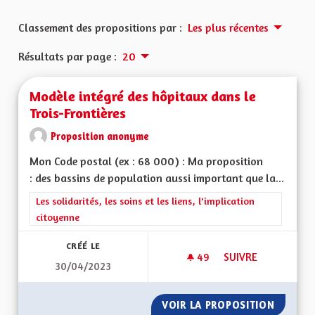
Classement des propositions par :
Les plus récentes
Résultats par page :
20
Modèle intégré des hôpitaux dans le
Trois-Frontières
Proposition anonyme
Mon Code postal (ex : 68 000) : Ma proposition
: des bassins de population aussi important que la...
Filtrer les résultats de la catégorie : Les solidarités, les soins e
Les solidarités, les soins et les liens, l'implication
citoyenne
CRÉÉ LE
49
49 ABONNÉS
SUIVRE
30/04/2023
MODÈLE INTÉGRÉ D
VOIR LA PROPOSITION
MODÈLE