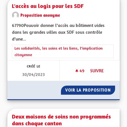
L'accès au logis pour les SDF
Proposition anonyme
67790Pouvoir donner l'accès au bâtiment vides
dans les grandes villes aux SDF sous contrôle
d'une...
Filtrer les résultats de la catégorie : Les solidarités, les soins e
Les solidarités, les soins et les liens, l'implication
citoyenne
CRÉÉ LE
49
49 ABONNÉS
SUIVRE
30/04/2023
L'ACCÈS AU LOGIS 
VOIR LA PROPOSITION
L'ACCÈS
Deux maisons de soins non programmés
dans chaque canton