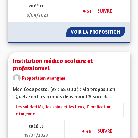
CRÉÉ LE
51
51 ABONNÉS
SUIVRE
18/04/2023
L'ATTRACTIVITÉ DE
VOIR LA PROPOSITION
L'ATTRA
Institution médico scolaire et
professionnel
Proposition anonyme
Mon Code postal (ex : 68 000) : Ma proposition
: Quels sont les grands défis pour l’Alsace de...
Filtrer les résultats de la catégorie : Les solidarités, les soins e
Les solidarités, les soins et les liens, l'implication
citoyenne
CRÉÉ LE
49
49 ABONNÉS
SUIVRE
18/04/2023
INSTITUTION MÉDIC