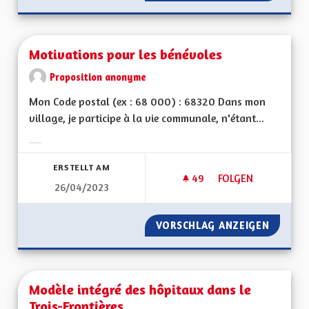
Motivations pour les bénévoles
Proposition anonyme
Mon Code postal (ex : 68 000) : 68320 Dans mon
village, je participe à la vie communale, n'étant...
Ergebnisse nach Kategorie filtern:
ERSTELLT AM
49
49 FOLLOWER
FOLGEN
26/04/2023
MOTIVATIONS POUR
VORSCHLAG ANZEIGEN
MOTIVA
Modèle intégré des hôpitaux dans le
Trois-Frontières