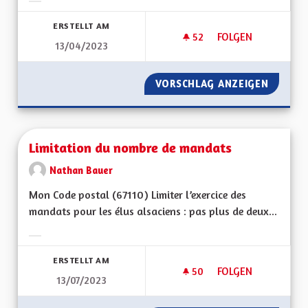
Ergebnisse nach Kategorie filtern:
ERSTELLT AM
52
52 FOLLOWER
FOLGEN
13/04/2023
MA PROPOSITION P
VORSCHLAG ANZEIGEN
MA PRO
Limitation du nombre de mandats
Nathan Bauer
Mon Code postal (67110) Limiter l’exercice des
mandats pour les élus alsaciens : pas plus de deux...
Ergebnisse nach Kategorie filtern:
ERSTELLT AM
50
50 FOLLOWER
FOLGEN
13/07/2023
LIMITATION DU NO