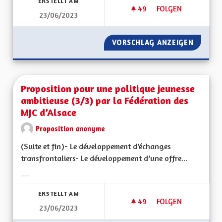
ERSTELLT AM
49
49 FOLLOWER
FOLGEN
23/06/2023
PROPOSITION VIE A
VORSCHLAG ANZEIGEN
PROPOSI
Proposition pour une politique jeunesse
ambitieuse (3/3) par la Fédération des
MJC d’Alsace
Proposition anonyme
(Suite et fin)- Le développement d’échanges
transfrontaliers- Le développement d’une offre...
Ergebnisse nach Kategorie filtern:
ERSTELLT AM
49
49 FOLLOWER
FOLGEN
23/06/2023
PROPOSITION POUR 