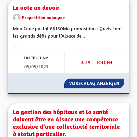
Le vote un devoir
Proposition anonyme
Mon Code postal 68130Ma proposition : Quels sont
les grands défis pour l’Alsace de...
Ergebnisse nach Kategorie filtern:
ERSTELLT AM
49
49 FOLLOWER
FOLGEN
05/05/2023
LE VOTE UN DEVOI
VORSCHLAG ANZEIGEN
LE VOT
La gestion des hôpitaux et la santé
doivent être en Alsace une compétence
exclusive d’une collectivité territoriale
à statut particulier.