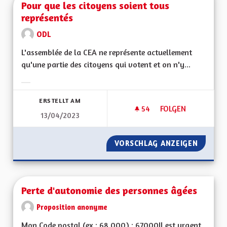
Pour que les citoyens soient tous
représentés
ODL
L'assemblée de la CEA ne représente actuellement
qu'une partie des citoyens qui votent et on n'y...
Ergebnisse nach Kategorie filtern:
ERSTELLT AM
54
54 FOLLOWER
FOLGEN
13/04/2023
POUR QUE LES CIT
VORSCHLAG ANZEIGEN
POUR Q
Perte d'autonomie des personnes âgées
Proposition anonyme
Mon Code postal (ex : 68 000) : 67000Il est urgent