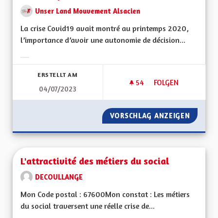
Unser Land Mouvement Alsacien
La crise Covid19 avait montré au printemps 2020,
l’importance d’avoir une autonomie de décision...
Ergebnisse nach Kategorie filtern:
ERSTELLT AM
54
54 FOLLOWER
FOLGEN
04/07/2023
LA GESTION DES HÔ
VORSCHLAG ANZEIGEN
LA GES
L'attractivité des métiers du social
DECOULLANGE
Mon Code postal : 67600Mon constat : Les métiers
du social traversent une réelle crise de...