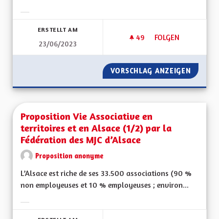
Ergebnisse nach Kategorie filtern:
ERSTELLT AM
49
49 FOLLOWER
FOLGEN
23/06/2023
PROPOSITION VIE A
VORSCHLAG ANZEIGEN
PROPOSI
Proposition Vie Associative en
territoires et en Alsace (1/2) par la
Fédération des MJC d’Alsace
Proposition anonyme
L’Alsace est riche de ses 33.500 associations (90 %
non employeuses et 10 % employeuses ; environ...
Ergebnisse nach Kategorie filtern: