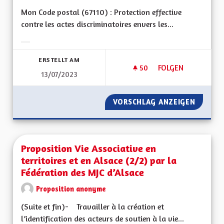
Mon Code postal (67110) : Protection effective
contre les actes discriminatoires envers les...
Ergebnisse nach Kategorie filtern:
ERSTELLT AM
50
50 FOLLOWER
FOLGEN
13/07/2023
PROTECTION CONTR
VORSCHLAG ANZEIGEN
PROTEC
Proposition Vie Associative en
territoires et en Alsace (2/2) par la
Fédération des MJC d’Alsace
Proposition anonyme
(Suite et fin)- Travailler à la création et
l’identification des acteurs de soutien à la vie...