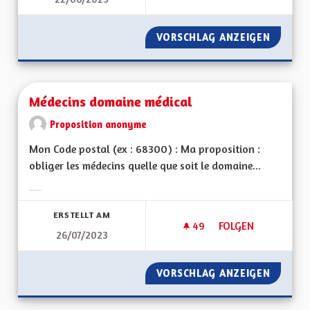
MEILLEURS PRISE E
VORSCHLAG ANZEIGEN
MEILLE
Médecins domaine médical
Proposition anonyme
Mon Code postal (ex : 68300) : Ma proposition :
obliger les médecins quelle que soit le domaine...
Ergebnisse nach Kategorie filtern:
ERSTELLT AM
49
49 FOLLOWER
FOLGEN
26/07/2023
MÉDECINS DOMAINE
VORSCHLAG ANZEIGEN
MÉDECI