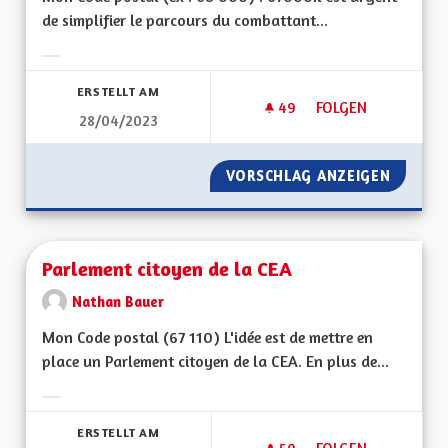
de simplifier le parcours du combattant...
Ergebnisse nach Kategorie filtern:
ERSTELLT AM
49
49 FOLLOWER
FOLGEN
28/04/2023
PERTE D'AUTONOMI
VORSCHLAG ANZEIGEN
PERTE 
Parlement citoyen de la CEA
Nathan Bauer
Mon Code postal (67 110) L'idée est de mettre en
place un Parlement citoyen de la CEA. En plus de...
Ergebnisse nach Kategorie filtern:
ERSTELLT AM