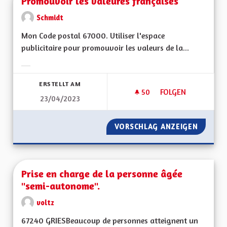
Promouvoir les valeures françaises
Schmidt
Mon Code postal 67000. Utiliser l'espace
publicitaire pour promouvoir les valeurs de la...
Ergebnisse nach Kategorie filtern:
ERSTELLT AM
50
50 FOLLOWER
FOLGEN
23/04/2023
PROMOUVOIR LES V
VORSCHLAG ANZEIGEN
PROMOU
Prise en charge de la personne âgée
"semi-autonome".
voltz
67240 GRIESBeaucoup de personnes atteignent un