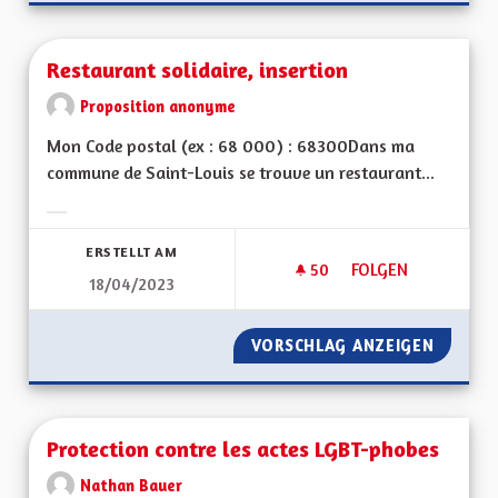
Restaurant solidaire, insertion
Proposition anonyme
Mon Code postal (ex : 68 000) : 68300Dans ma
commune de Saint-Louis se trouve un restaurant...
Ergebnisse nach Kategorie filtern:
ERSTELLT AM
50
50 FOLLOWER
FOLGEN
18/04/2023
RESTAURANT SOLIDA
VORSCHLAG ANZEIGEN
RESTAU
Protection contre les actes LGBT-phobes
Nathan Bauer