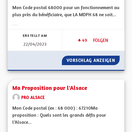
Mon Code postal 68000 pour un fonctionnement au
plus près du bénéficiaire, que LA MDPH 68 ne soit...
Ergebnisse nach Kategorie filtern:
ERSTELLT AM
49
49 FOLLOWER
FOLGEN
22/04/2023
MAISON DES PERSO
VORSCHLAG ANZEIGEN
MAISON
Ma Proposition pour l'Alsace
PRO ALSACE
Mon Code postal (ex : 68 000) : 67210Ma
proposition : Quels sont les grands défis pour
l’Alsace...