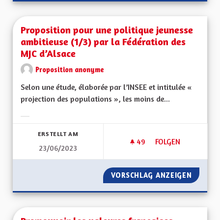
Proposition pour une politique jeunesse
ambitieuse (1/3) par la Fédération des
MJC d’Alsace
Proposition anonyme
Selon une étude, élaborée par l’INSEE et intitulée «
projection des populations », les moins de...
Ergebnisse nach Kategorie filtern:
ERSTELLT AM
49
49 FOLLOWER
FOLGEN
23/06/2023
PROPOSITION POUR 
VORSCHLAG ANZEIGEN
PROPOS