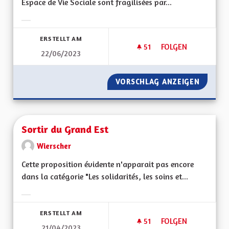
Espace de Vie Sociale sont fragilisées par...
Ergebnisse nach Kategorie filtern:
ERSTELLT AM
51
51 FOLLOWER
FOLGEN
22/06/2023
SOUTIENT DE LA VI
VORSCHLAG ANZEIGEN
SOUTIEN
Sortir du Grand Est
Wierscher
Cette proposition évidente n'apparait pas encore
dans la catégorie "Les solidarités, les soins et...
Ergebnisse nach Kategorie filtern:
ERSTELLT AM
51
51 FOLLOWER
FOLGEN
21/04/2023
SORTIR DU GRAND 