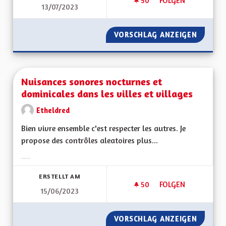
50
50 FOLLOWER
FOLGEN
13/07/2023
PARLEMENT CITOYEN
VORSCHLAG ANZEIGEN
PARLEM
Nuisances sonores nocturnes et
dominicales dans les villes et villages
Etheldred
Bien vivre ensemble c'est respecter les autres. Je
propose des contrôles aleatoires plus...
Ergebnisse nach Kategorie filtern:
ERSTELLT AM
50
50 FOLLOWER
FOLGEN
15/06/2023
NUISANCES SONORE
VORSCHLAG ANZEIGEN
NUISAN