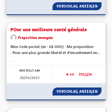
VORSCHLAG ANZEIGEN
POUR UN
POur une meilleure santé générale
Proposition anonyme
Mon Code postal (ex : 68 000) : Ma proposition
: Pour une plus grande liberté et d'encadrement en...
Ergebnisse nach Kategorie filtern:
ERSTELLT AM
49
49 FOLLOWER
FOLGEN
28/04/2023
POUR UNE MEILLEU
VORSCHLAG ANZEIGEN
POUR U