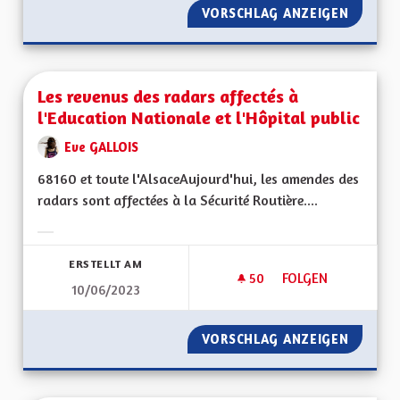
VORSCHLAG ANZEIGEN
LIMITA
Les revenus des radars affectés à
l'Education Nationale et l'Hôpital public
Eve GALLOIS
68160 et toute l'AlsaceAujourd'hui, les amendes des
radars sont affectées à la Sécurité Routière....
Ergebnisse nach Kategorie filtern:
ERSTELLT AM
50
50 FOLLOWER
FOLGEN
10/06/2023
LES REVENUS DES R
VORSCHLAG ANZEIGEN
LES RE