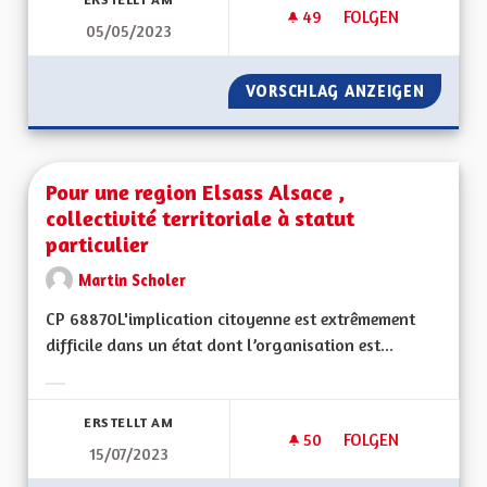
49
49 FOLLOWER
FOLGEN
05/05/2023
POURQUOI SE SÉPA
VORSCHLAG ANZEIGEN
POURQU
Pour une region Elsass Alsace ,
collectivité territoriale à statut
particulier
Martin Scholer
CP 68870L'implication citoyenne est extrêmement
difficile dans un état dont l’organisation est...
Ergebnisse nach Kategorie filtern:
ERSTELLT AM
50
50 FOLLOWER
FOLGEN
15/07/2023
POUR UNE REGION E