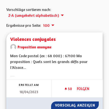
Vorschläge sortieren nach:
Z-A (umgekehrt alphabetisch)
Ergebnisse pro Seite:
100
Violences conjugales
Proposition anonyme
Mon Code postal (ex : 68 000) : 67100 Ma
proposition : Quels sont les grands défis pour
l’Alsace...
Ergebnisse nach Kategorie filtern:
ERSTELLT AM
50
50 FOLLOWER
FOLGEN
18/04/2023
VIOLENCES CONJUG
VORSCHLAG ANZEIGEN
VIOLEN