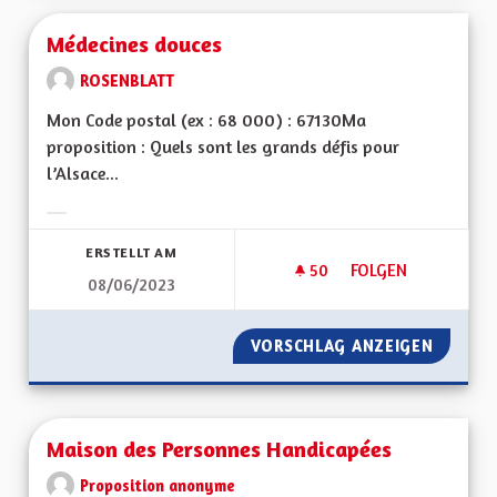
Médecines douces
ROSENBLATT
Mon Code postal (ex : 68 000) : 67130Ma
proposition : Quels sont les grands défis pour
l’Alsace...
Ergebnisse nach Kategorie filtern:
ERSTELLT AM
50
50 FOLLOWER
FOLGEN
08/06/2023
MÉDECINES DOUCE
VORSCHLAG ANZEIGEN
MÉDECI
Maison des Personnes Handicapées
Proposition anonyme