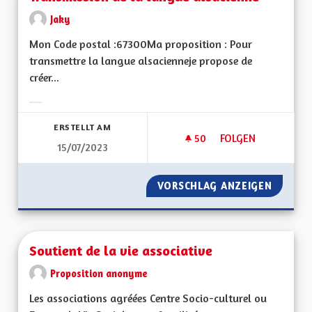
Jaky
Mon Code postal :67300Ma proposition : Pour
transmettre la langue alsacienneje propose de
créer...
Ergebnisse nach Kategorie filtern:
ERSTELLT AM
50
50 FOLLOWER
FOLGEN
15/07/2023
TRANSMISSION DE 
VORSCHLAG ANZEIGEN
TRANSM
Soutient de la vie associative
Proposition anonyme
Les associations agréées Centre Socio-culturel ou