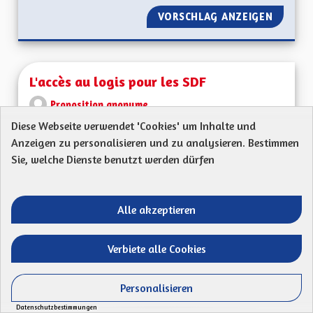
VORSCHLAG ANZEIGEN
L'ALSAC
L'accès au logis pour les SDF
Proposition anonyme
Diese Webseite verwendet 'Cookies' um Inhalte und
67790Pouvoir donner l'accès au bâtiment vides
Anzeigen zu personalisieren und zu analysieren. Bestimmen
dans les grandes villes aux SDF sous contrôle
Sie, welche Dienste benutzt werden dürfen
d'une...
Ergebnisse nach Kategorie filtern:
Alle akzeptieren
ERSTELLT AM
49
49 FOLLOWER
FOLGEN
30/04/2023
L'ACCÈS AU LOGIS 
Verbiete alle Cookies
VORSCHLAG ANZEIGEN
L'ACCÈS
Personalisieren
Datenschutzbestimmungen