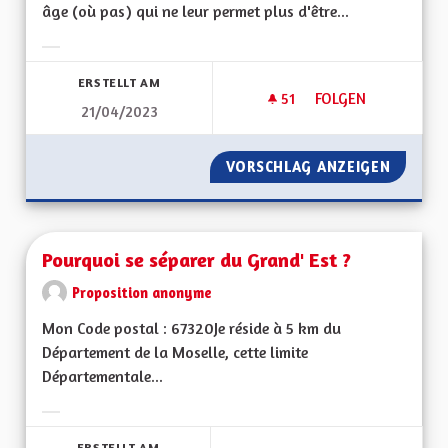
âge (où pas) qui ne leur permet plus d'être...
Ergebnisse nach Kategorie filtern:
ERSTELLT AM
51
51 FOLLOWER
FOLGEN
21/04/2023
VORSCHLAG ANZEIGEN
PRISE 
Pourquoi se séparer du Grand' Est ?
Proposition anonyme
Mon Code postal : 67320Je réside à 5 km du
Département de la Moselle, cette limite
Départementale...
Ergebnisse nach Kategorie filtern:
ERSTELLT AM