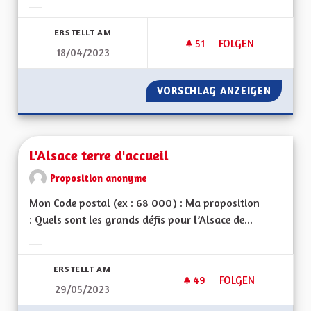
Ergebnisse nach Kategorie filtern:
ERSTELLT AM
51
51 FOLLOWER
FOLGEN
18/04/2023
L'ATTRACTIVITÉ DE
VORSCHLAG ANZEIGEN
L'ATTRA
L'Alsace terre d'accueil
Proposition anonyme
Mon Code postal (ex : 68 000) : Ma proposition
: Quels sont les grands défis pour l’Alsace de...
Ergebnisse nach Kategorie filtern:
ERSTELLT AM
49
49 FOLLOWER
FOLGEN
29/05/2023
L'ALSACE TERRE D'A