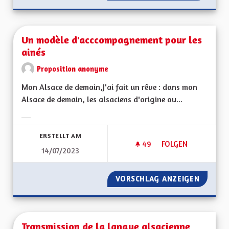
Un modèle d'acccompagnement pour les
ainés
Proposition anonyme
Mon Alsace de demain,J'ai fait un rêve : dans mon
Alsace de demain, les alsaciens d'origine ou...
Ergebnisse nach Kategorie filtern:
ERSTELLT AM
49
49 FOLLOWER
FOLGEN
14/07/2023
UN MODÈLE D'ACCC
VORSCHLAG ANZEIGEN
UN MOD
Transmission de la langue alsacienne