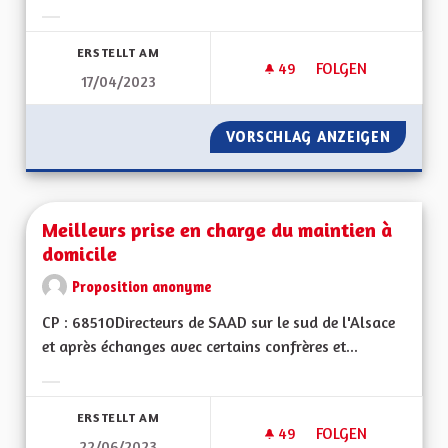
Ergebnisse nach Kategorie filtern:
ERSTELLT AM
49
49 FOLLOWER
FOLGEN
17/04/2023
METTRE EN PLACE 
VORSCHLAG ANZEIGEN
METTRE
Meilleurs prise en charge du maintien à
domicile
Proposition anonyme
CP : 68510Directeurs de SAAD sur le sud de l'Alsace
et après échanges avec certains confrères et...
Ergebnisse nach Kategorie filtern:
ERSTELLT AM
49
49 FOLLOWER
FOLGEN
22/06/2023