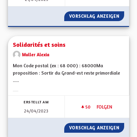
VORSCHLAG ANZEIGEN
SORTIR
Solidarités et soins
Muller Alexia
Mon Code postal (ex : 68 000) : 68000Ma
proposition : Sortir du Grand-est reste primordiale
.....
Ergebnisse nach Kategorie filtern:
ERSTELLT AM
50
50 FOLLOWER
FOLGEN
24/04/2023
SOLIDARITÉS ET SO
VORSCHLAG ANZEIGEN
SOLIDAR