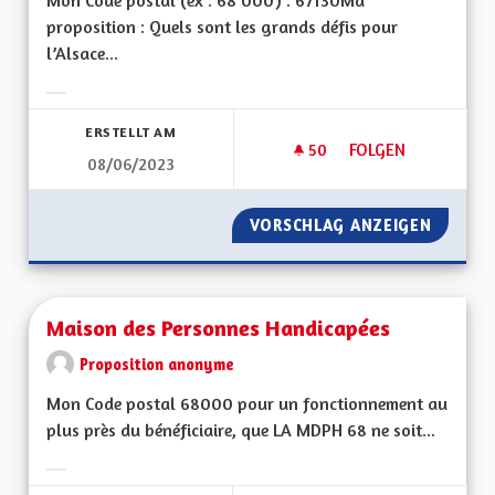
Mon Code postal (ex : 68 000) : 67130Ma
proposition : Quels sont les grands défis pour
l’Alsace...
Ergebnisse nach Kategorie filtern:
ERSTELLT AM
50
50 FOLLOWER
FOLGEN
08/06/2023
MÉDECINES DOUCE
VORSCHLAG ANZEIGEN
MÉDECI
Maison des Personnes Handicapées
Proposition anonyme
Mon Code postal 68000 pour un fonctionnement au
plus près du bénéficiaire, que LA MDPH 68 ne soit...
Ergebnisse nach Kategorie filtern: