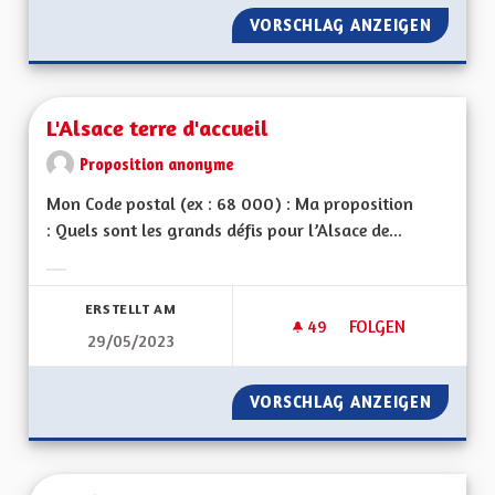
VORSCHLAG ANZEIGEN
L'ATTRA
L'Alsace terre d'accueil
Proposition anonyme
Mon Code postal (ex : 68 000) : Ma proposition
: Quels sont les grands défis pour l’Alsace de...
Ergebnisse nach Kategorie filtern:
ERSTELLT AM
49
49 FOLLOWER
FOLGEN
29/05/2023
L'ALSACE TERRE D'A
VORSCHLAG ANZEIGEN
L'ALSAC