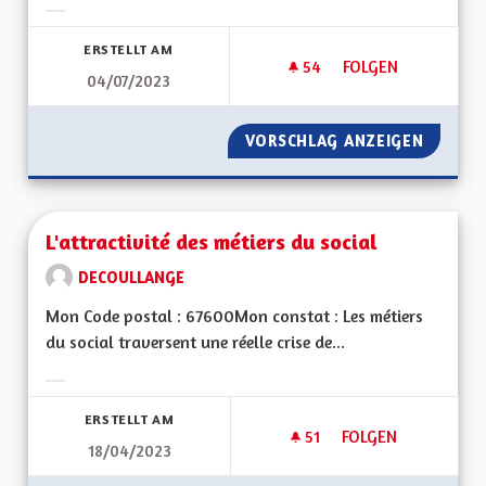
Ergebnisse nach Kategorie filtern:
ERSTELLT AM
54
54 FOLLOWER
FOLGEN
04/07/2023
LA GESTION DES HÔ
VORSCHLAG ANZEIGEN
LA GES
L'attractivité des métiers du social
DECOULLANGE
Mon Code postal : 67600Mon constat : Les métiers
du social traversent une réelle crise de...
Ergebnisse nach Kategorie filtern:
ERSTELLT AM
51
51 FOLLOWER
FOLGEN
18/04/2023
L'ATTRACTIVITÉ DE