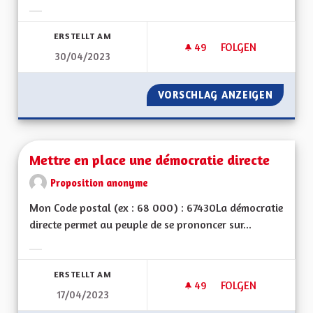
Ergebnisse nach Kategorie filtern:
ERSTELLT AM
49
49 FOLLOWER
FOLGEN
30/04/2023
MODÈLE INTÉGRÉ D
VORSCHLAG ANZEIGEN
MODÈLE
Mettre en place une démocratie directe
Proposition anonyme
Mon Code postal (ex : 68 000) : 67430La démocratie
directe permet au peuple de se prononcer sur...
Ergebnisse nach Kategorie filtern:
ERSTELLT AM
49
49 FOLLOWER
FOLGEN
17/04/2023
METTRE EN PLACE 