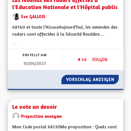
l'Education Nationale et l'Hôpital public
Eve GALLOIS
68160 et toute l'AlsaceAujourd'hui, les amendes des
radars sont affectées à la Sécurité Routière....
Ergebnisse nach Kategorie filtern:
ERSTELLT AM
50
50 FOLLOWER
FOLGEN
10/06/2023
LES REVENUS DES R
VORSCHLAG ANZEIGEN
LES RE
Le vote un devoir
Proposition anonyme
Mon Code postal 68130Ma proposition : Quels sont