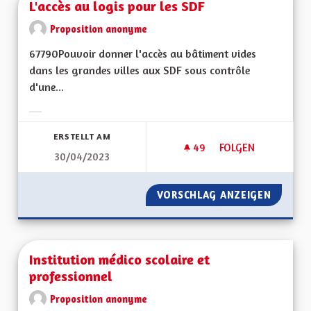
L'accès au logis pour les SDF
Proposition anonyme
67790Pouvoir donner l'accès au bâtiment vides
dans les grandes villes aux SDF sous contrôle
d'une...
Ergebnisse nach Kategorie filtern:
ERSTELLT AM
49
49 FOLLOWER
FOLGEN
30/04/2023
L'ACCÈS AU LOGIS 
VORSCHLAG ANZEIGEN
L'ACCÈS
Institution médico scolaire et
professionnel
Proposition anonyme