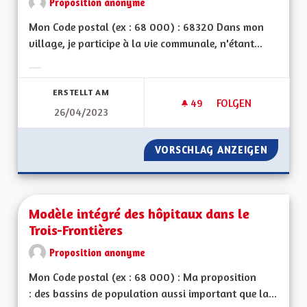
Proposition anonyme
Mon Code postal (ex : 68 000) : 68320 Dans mon
village, je participe à la vie communale, n'étant...
Ergebnisse nach Kategorie filtern:
ERSTELLT AM
49
49 FOLLOWER
FOLGEN
26/04/2023
MOTIVATIONS POUR
VORSCHLAG ANZEIGEN
MOTIVA
Modèle intégré des hôpitaux dans le
Trois-Frontières
Proposition anonyme
Mon Code postal (ex : 68 000) : Ma proposition
: des bassins de population aussi important que la...