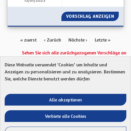
13/07/2023
IMPLIQUER LES AL
VORSCHLAG ANZEIGEN
IMPLIQ
« zuerst
‹ Zurück
Nächste ›
Letzte »
Sehen Sie sich alle zurückgezogenen Vorschläge an
Diese Webseite verwendet 'Cookies' um Inhalte und
Anzeigen zu personalisieren und zu analysieren. Bestimmen
Protection des Données
Charte de contribution
Sie, welche Dienste benutzt werden dürfen
Mentions légales
Was sind Gremien?
Standardtitel für terms-and-conditions
Standardtitel für initiatives
Alle akzeptieren
Open Data Dateien herunterladen
Entre vos mains - Collectivité européenne 
Entre vos mains - Collectivité euro
Entre vos mains - Collectivité
Entre vos mains - Collect
Verbiete alle Cookies
Website mit
freier Software erstellt
.