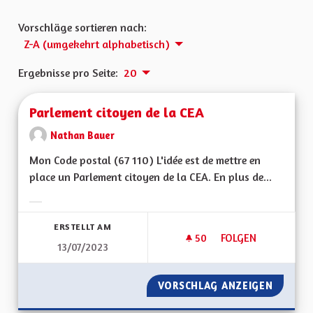
Vorschläge sortieren nach:
Z-A (umgekehrt alphabetisch)
Ergebnisse pro Seite:
20
Parlement citoyen de la CEA
Nathan Bauer
Mon Code postal (67 110) L'idée est de mettre en
place un Parlement citoyen de la CEA. En plus de...
Ergebnisse nach Kategorie filtern:
ERSTELLT AM
50
50 FOLLOWER
FOLGEN
13/07/2023
PARLEMENT CITOYEN
VORSCHLAG ANZEIGEN
PARLEM