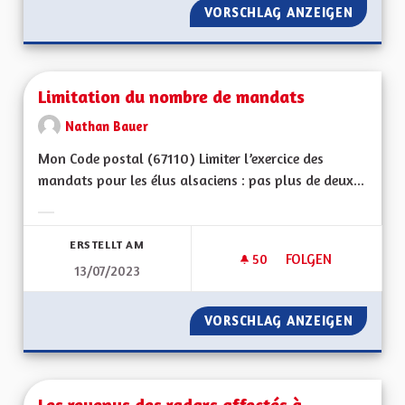
VORSCHLAG ANZEIGEN
MA PRO
Limitation du nombre de mandats
Nathan Bauer
Mon Code postal (67110) Limiter l’exercice des
mandats pour les élus alsaciens : pas plus de deux...
Ergebnisse nach Kategorie filtern:
ERSTELLT AM
50
50 FOLLOWER
FOLGEN
13/07/2023
LIMITATION DU NO
VORSCHLAG ANZEIGEN
LIMITA
Les revenus des radars affectés à