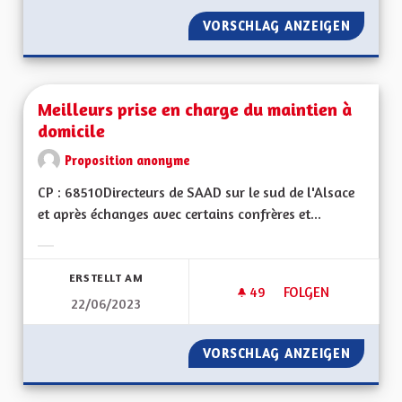
VORSCHLAG ANZEIGEN
METTRE
Meilleurs prise en charge du maintien à
domicile
Proposition anonyme
CP : 68510Directeurs de SAAD sur le sud de l'Alsace
et après échanges avec certains confrères et...
Ergebnisse nach Kategorie filtern:
ERSTELLT AM
49
49 FOLLOWER
FOLGEN
22/06/2023
MEILLEURS PRISE E
VORSCHLAG ANZEIGEN
MEILLE