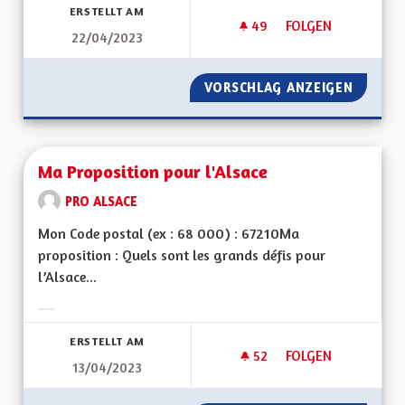
ERSTELLT AM
49
49 FOLLOWER
FOLGEN
22/04/2023
MAISON DES PERSO
VORSCHLAG ANZEIGEN
MAISON
Ma Proposition pour l'Alsace
PRO ALSACE
Mon Code postal (ex : 68 000) : 67210Ma
proposition : Quels sont les grands défis pour
l’Alsace...
Ergebnisse nach Kategorie filtern:
ERSTELLT AM
52
52 FOLLOWER
FOLGEN
13/04/2023
MA PROPOSITION P