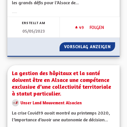
les grands défis pour l’Alsace de...
Ergebnisse nach Kategorie filtern:
ERSTELLT AM
49
49 FOLLOWER
FOLGEN
05/05/2023
LE VOTE UN DEVOI
VORSCHLAG ANZEIGEN
LE VOT
La gestion des hôpitaux et la santé
doivent être en Alsace une compétence
exclusive d’une collectivité territoriale
à statut particulier.
Unser Land Mouvement Alsacien
La crise Covid19 avait montré au printemps 2020,
l’importance d’avoir une autonomie de décision...