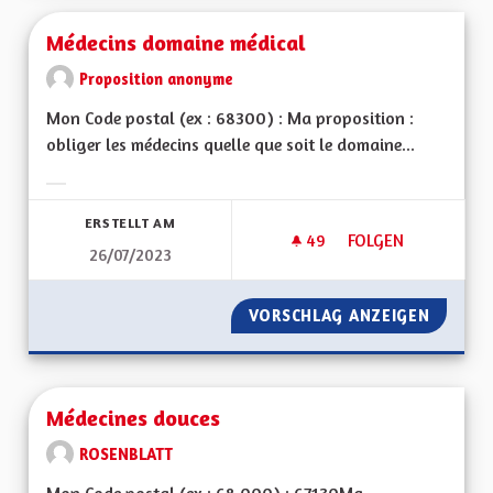
Médecins domaine médical
Proposition anonyme
Mon Code postal (ex : 68300) : Ma proposition :
obliger les médecins quelle que soit le domaine...
Ergebnisse nach Kategorie filtern:
ERSTELLT AM
49
49 FOLLOWER
FOLGEN
26/07/2023
MÉDECINS DOMAINE
VORSCHLAG ANZEIGEN
MÉDECI
Médecines douces
ROSENBLATT