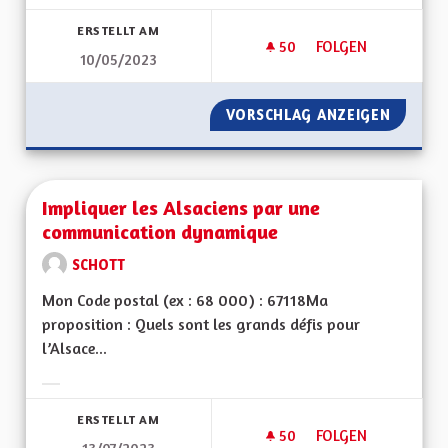
Ergebnisse nach Kategorie filtern:
ERSTELLT AM
50
50 FOLLOWER
FOLGEN
10/05/2023
INSPIRATIONS TRAN
VORSCHLAG ANZEIGEN
INSPIR
Impliquer les Alsaciens par une
communication dynamique
SCHOTT
Mon Code postal (ex : 68 000) : 67118Ma
proposition : Quels sont les grands défis pour
l’Alsace...
Ergebnisse nach Kategorie filtern:
ERSTELLT AM
50
50 FOLLOWER
FOLGEN