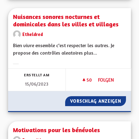
Nuisances sonores nocturnes et
dominicales dans les villes et villages
Etheldred
Bien vivre ensemble c'est respecter les autres. Je
propose des contrôles aleatoires plus...
Ergebnisse nach Kategorie filtern:
ERSTELLT AM
50
50 FOLLOWER
FOLGEN
15/06/2023
NUISANCES SONORE
VORSCHLAG ANZEIGEN
NUISAN
Motivations pour les bénévoles