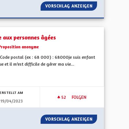
DES MÉTIERS DU SOCIAL
VORSCHLAG ANZEIGEN
RESTAURANT SOLI
e aux personnes âgées
Proposition anonyme
Code postal (ex : 68 000) : 68000je suis enfant
e et il m’est difficile de gérer ma vie...
bnisse nach Kategorie filtern:
ERSTELLT AM
52
52 FOLLOWER
FOLGEN
19/04/2023
AIDE AUX PERSONNES ÂGÉES
UGALES
VORSCHLAG ANZEIGEN
AIDE AUX PERSO