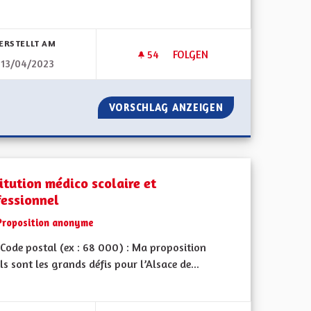
bnisse nach Kategorie filtern:
ERSTELLT AM
54
54 FOLLOWER
FOLGEN
13/04/2023
ACE
POUR QUE LES CITOYENS SOI
POUR L'ALSACE
VORSCHLAG ANZEIGEN
POUR QUE LES C
itution médico scolaire et
fessionnel
Proposition anonyme
Code postal (ex : 68 000) : Ma proposition
ls sont les grands défis pour l’Alsace de...
bnisse nach Kategorie filtern: