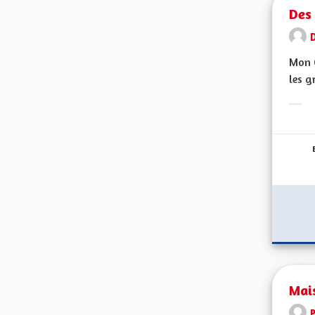
Des 
Mon C
les g
Erge
Mai