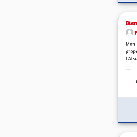
Bien
Mon 
propo
l’Alsa
Erge