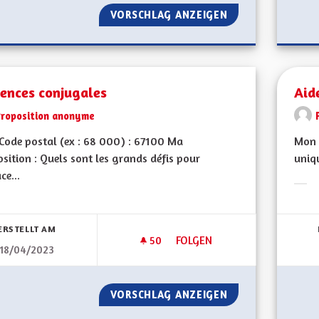
VORSCHLAG ANZEIGEN
L'ATTRACTIVITÉ 
lences conjugales
Aid
Proposition anonyme
ode postal (ex : 68 000) : 67100 Ma
Mon 
sition : Quels sont les grands défis pour
uniqu
ce...
Erge
bnisse nach Kategorie filtern:
ERSTELLT AM
50
50 FOLLOWER
FOLGEN
18/04/2023
VIOLENCES CONJUGALES
VORSCHLAG ANZEIGEN
VIOLENCES CONJ