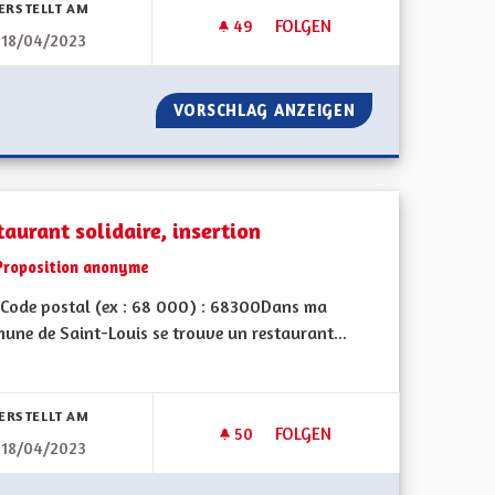
ERSTELLT AM
49
49 FOLLOWER
FOLGEN
18/04/2023
RATIE DIRECTE
INSTITUTION MÉDICO SCOLAI
 UNE DÉMOCRATIE DIRECTE
VORSCHLAG ANZEIGEN
INSTITUTION MÉ
aurant solidaire, insertion
Proposition anonyme
Code postal (ex : 68 000) : 68300Dans ma
une de Saint-Louis se trouve un restaurant...
bnisse nach Kategorie filtern:
ERSTELLT AM
50
50 FOLLOWER
FOLGEN
18/04/2023
DU SOCIAL
RESTAURANT SOLIDAIRE, INS