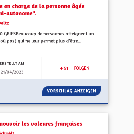
se en charge de la personne âgée
mi-autonome".
voltz
0 GRIESBeaucoup de personnes atteignent un
où pas) qui ne leur permet plus d'être...
bnisse nach Kategorie filtern:
ERSTELLT AM
51
51 FOLLOWER
FOLGEN
21/04/2023
OUS
VORSCHLAG ANZEIGEN
PRISE EN CHARG
mouvoir les valeures françaises
Schmidt