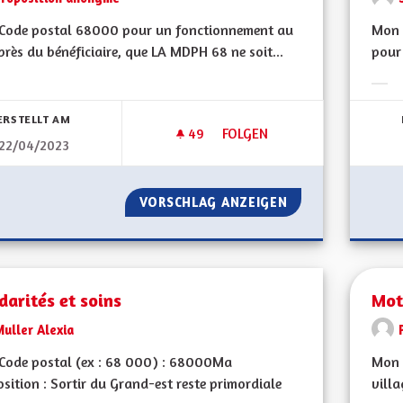
Code postal 68000 pour un fonctionnement au
Mon C
près du bénéficiaire, que LA MDPH 68 ne soit...
pour 
bnisse nach Kategorie filtern:
Erge
ERSTELLT AM
49
49 FOLLOWER
FOLGEN
22/04/2023
MAISON DES PERSONNES HAN
VORSCHLAG ANZEIGEN
MAISON DES PER
darités et soins
Mot
uller Alexia
Code postal (ex : 68 000) : 68000Ma
Mon 
sition : Sortir du Grand-est reste primordiale
villa