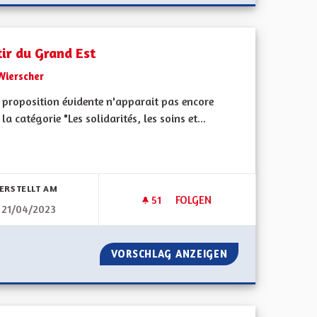
tir du Grand Est
Wierscher
e proposition évidente n'apparait pas encore
la catégorie "Les solidarités, les soins et...
bnisse nach Kategorie filtern:
ERSTELLT AM
51
51 FOLLOWER
FOLGEN
21/04/2023
S
SORTIR DU GRAND EST
 LES SENIORS
VORSCHLAG ANZEIGEN
SORTIR DU GRAN