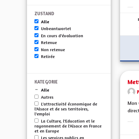
Erge
ZUSTAND
Alle
Unbeantwortet
En cours d'évaluation
Retenue
Non retenue
Retirée
Mett
KATEGORIE
Alle
Autres
Mon C
L'attractivité économique de
l'Alsace et de ses territoires,
direc
l'emploi
La Culture, l'Education et le
Erge
rayonnement de l'Alsace en France
et en Europe
Les services publics en