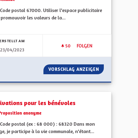
ode postal 67000. Utiliser l'espace publicitaire
promouvoir les valeurs de la...
bnisse nach Kategorie filtern:
ERSTELLT AM
50
50 FOLLOWER
FOLGEN
23/04/2023
DICAPÉES
PROMOUVOIR LES VALEURES 
SONNES HANDICAPÉES
VORSCHLAG ANZEIGEN
PROMOUVOIR LES
ivations pour les bénévoles
Proposition anonyme
Code postal (ex : 68 000) : 68320 Dans mon
ge, je participe à la vie communale, n'étant...