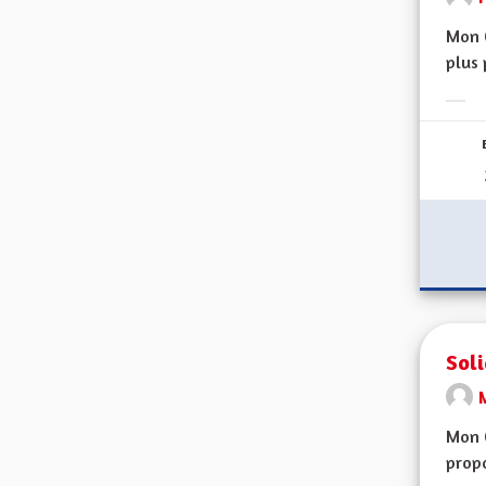
Mon 
plus 
Erge
Soli
M
Mon 
propo