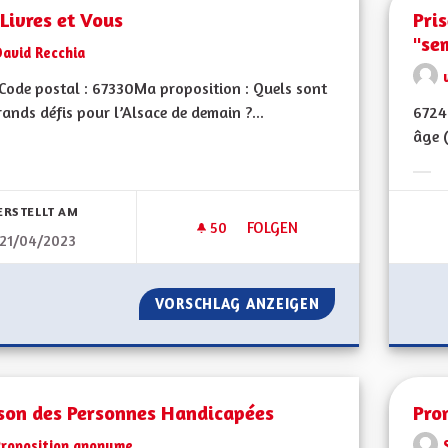
Livres et Vous
Pri
"se
David Recchia
ode postal : 67330Ma proposition : Quels sont
rands défis pour l’Alsace de demain ?...
6724
âge (
bnisse nach Kategorie filtern:
Erge
ERSTELLT AM
50
50 FOLLOWER
FOLGEN
21/04/2023
DES LIVRES ET VOUS
VORSCHLAG ANZEIGEN
DES LIVRES ET V
son des Personnes Handicapées
Pro
Proposition anonyme