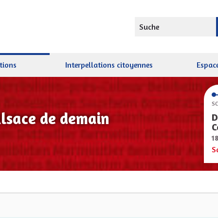
Suche
tions
Interpellations citoyennes
Espace
SC
Alsace de demain
D
C
1
S