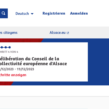
Registrieren
Anmelden
Deutsch
Choisir la langue
Sprache wählen
s citoyens
Alsace.eu
(Externer Link)
HRITT 4 VON 4
élibération du Conseil de la
ollectivité européenne d'Alsace
8/12/2023 - 19/12/2023
chritte anzeigen