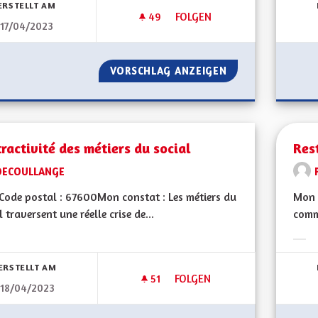
ERSTELLT AM
49
49 FOLLOWER
FOLGEN
17/04/2023
METTRE EN PLACE UNE DÉMOC
VORSCHLAG ANZEIGEN
METTRE EN PLACE
tractivité des métiers du social
Rest
DECOULLANGE
ode postal : 67600Mon constat : Les métiers du
Mon 
l traversent une réelle crise de...
comm
bnisse nach Kategorie filtern:
Erge
ERSTELLT AM
51
51 FOLLOWER
FOLGEN
18/04/2023
L'ATTRACTIVITÉ DES MÉTIERS 