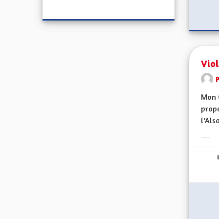
Vio
Mon C
propo
l’Alsa
Erge