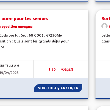
 vivre pour les seniors
Sor
Proposition anonyme
Code postal (ex : 68 000) : 67230Ma
Cett
sition : Quels sont les grands défis pour
dans 
ce...
Erge
bnisse nach Kategorie filtern:
ERSTELLT AM
50
50 FOLLOWER
FOLGEN
19/04/2023
BIEN VIVRE POUR LES SENIOR
VORSCHLAG ANZEIGEN
BIEN VIVRE POUR