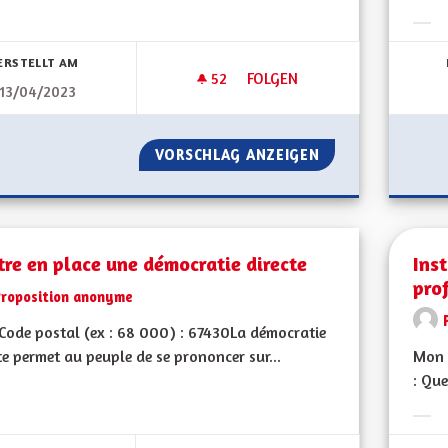
bnisse nach Kategorie filtern:
Erge
ERSTELLT AM
52
52 FOLLOWER
FOLGEN
13/04/2023
MA PROPOSITION POUR L'ALS
VORSCHLAG ANZEIGEN
MA PROPOSITION 
re en place une démocratie directe
Inst
pro
Proposition anonyme
ode postal (ex : 68 000) : 67430La démocratie
te permet au peuple de se prononcer sur...
Mon 
: Que
bnisse nach Kategorie filtern:
Erge