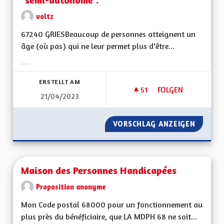
voltz
67240 GRIESBeaucoup de personnes atteignent un
âge (où pas) qui ne leur permet plus d'être...
Ergebnisse nach Kategorie filtern:
ERSTELLT AM
51
51 FOLLOWER
FOLGEN
21/04/2023
VORSCHLAG ANZEIGEN
PRISE 
Maison des Personnes Handicapées
Proposition anonyme
Mon Code postal 68000 pour un fonctionnement au
plus près du bénéficiaire, que LA MDPH 68 ne soit...