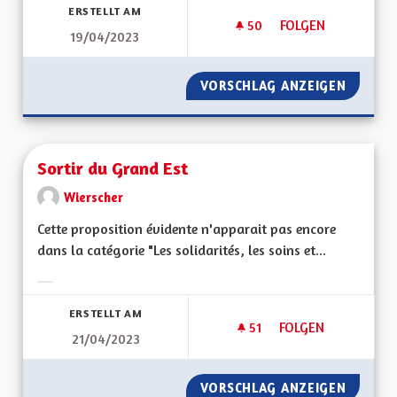
ERSTELLT AM
50
50 FOLLOWER
FOLGEN
19/04/2023
BIEN VIVRE POUR L
VORSCHLAG ANZEIGEN
BIEN V
Sortir du Grand Est
Wierscher
Cette proposition évidente n'apparait pas encore
dans la catégorie "Les solidarités, les soins et...
Ergebnisse nach Kategorie filtern:
ERSTELLT AM
51
51 FOLLOWER
FOLGEN
21/04/2023
SORTIR DU GRAND 
VORSCHLAG ANZEIGEN
SORTIR