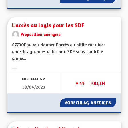
L'accès au logis pour les SDF
Proposition anonyme
67790Pouvoir donner l'accès au bâtiment vides
dans les grandes villes aux SDF sous contrôle
d'une...
Ergebnisse nach Kategorie filtern:
ERSTELLT AM
49
49 FOLLOWER
FOLGEN
30/04/2023
L'ACCÈS AU LOGIS 
VORSCHLAG ANZEIGEN
L'ACCÈS