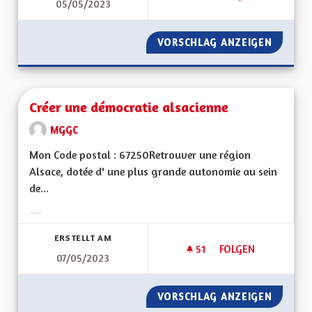
05/05/2023
ASSEMBLÉE CITOYE
VORSCHLAG ANZEIGEN
ASSEMB
Créer une démocratie alsacienne
MGGC
Mon Code postal : 67250Retrouver une région
Alsace, dotée d' une plus grande autonomie au sein
de...
Ergebnisse nach Kategorie filtern:
ERSTELLT AM
51
51 FOLLOWER
FOLGEN
07/05/2023
CRÉER UNE DÉMOCR
VORSCHLAG ANZEIGEN
CRÉER 