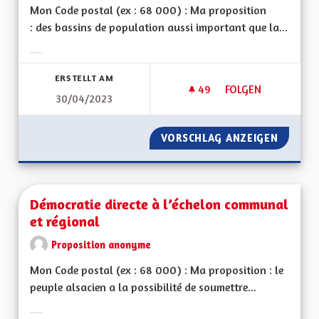
Mon Code postal (ex : 68 000) : Ma proposition
: des bassins de population aussi important que la...
Ergebnisse nach Kategorie filtern:
ERSTELLT AM
49
49 FOLLOWER
FOLGEN
30/04/2023
MODÈLE INTÉGRÉ D
VORSCHLAG ANZEIGEN
MODÈLE
Démocratie directe à l’échelon communal
et régional
Proposition anonyme
Mon Code postal (ex : 68 000) : Ma proposition : le
peuple alsacien a la possibilité de soumettre...