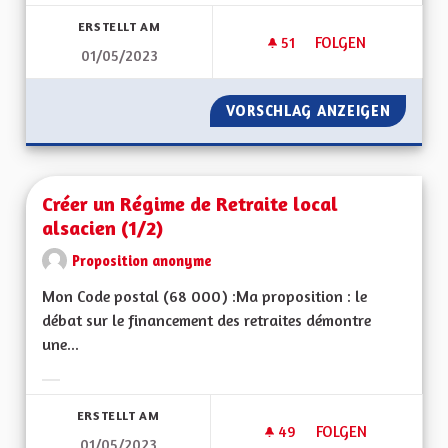
Ergebnisse nach Kategorie filtern:
ERSTELLT AM
51
51 FOLLOWER
FOLGEN
01/05/2023
DÉMOCRATIE DIREC
VORSCHLAG ANZEIGEN
DÉMOCR
Créer un Régime de Retraite local
alsacien (1/2)
Proposition anonyme
Mon Code postal (68 000) :Ma proposition : le
débat sur le financement des retraites démontre
une...
Ergebnisse nach Kategorie filtern:
ERSTELLT AM
49
49 FOLLOWER
FOLGEN
01/05/2023
CRÉER UN RÉGIME D