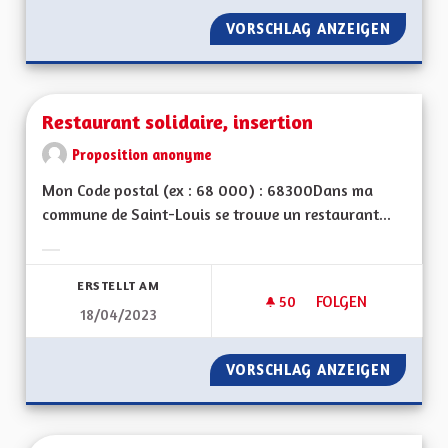
VORSCHLAG ANZEIGEN
L'ATTRA
Restaurant solidaire, insertion
Proposition anonyme
Mon Code postal (ex : 68 000) : 68300Dans ma
commune de Saint-Louis se trouve un restaurant...
Ergebnisse nach Kategorie filtern:
ERSTELLT AM
50
50 FOLLOWER
FOLGEN
18/04/2023
RESTAURANT SOLIDA
VORSCHLAG ANZEIGEN
RESTAU