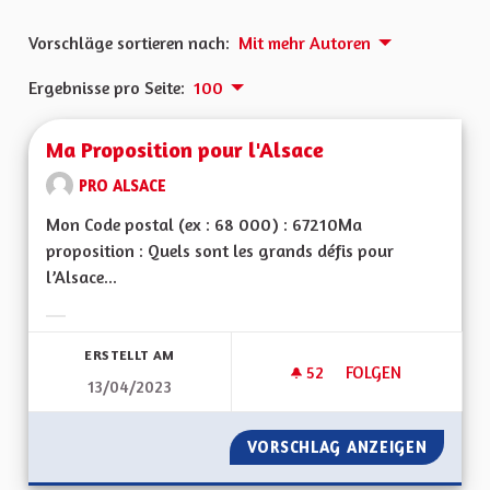
Vorschläge sortieren nach:
Mit mehr Autoren
Ergebnisse pro Seite:
100
Ma Proposition pour l'Alsace
PRO ALSACE
Mon Code postal (ex : 68 000) : 67210Ma
proposition : Quels sont les grands défis pour
l’Alsace...
Ergebnisse nach Kategorie filtern:
ERSTELLT AM
52
52 FOLLOWER
FOLGEN
13/04/2023
MA PROPOSITION P
VORSCHLAG ANZEIGEN
MA PRO