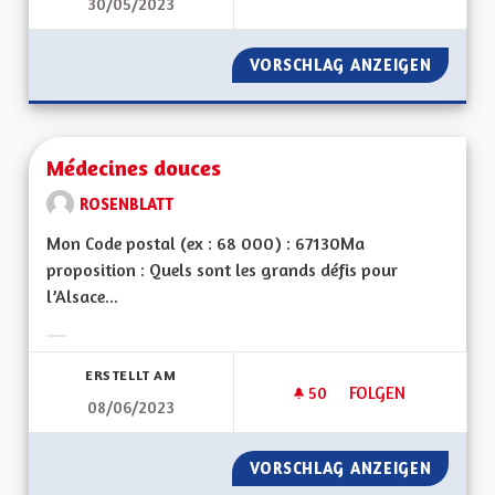
30/05/2023
CRÉER UN SERVICE
VORSCHLAG ANZEIGEN
CRÉER 
Médecines douces
ROSENBLATT
Mon Code postal (ex : 68 000) : 67130Ma
proposition : Quels sont les grands défis pour
l’Alsace...
Ergebnisse nach Kategorie filtern:
ERSTELLT AM
50
50 FOLLOWER
FOLGEN
08/06/2023
MÉDECINES DOUCE
VORSCHLAG ANZEIGEN
MÉDECI