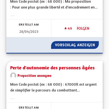
Mon Code postal (ex : 68 000) : Ma proposition
: Pour une plus grande liberté et d'encadrement en...
Ergebnisse nach Kategorie filtern:
ERSTELLT AM
49
49 FOLLOWER
FOLGEN
28/04/2023
POUR UNE MEILLEU
VORSCHLAG ANZEIGEN
POUR U
Perte d'autonomie des personnes âgées
Proposition anonyme
Mon Code postal (ex : 68 000) : 67000Il est urgent
de simplifier le parcours du combattant...
Ergebnisse nach Kategorie filtern:
ERSTELLT AM