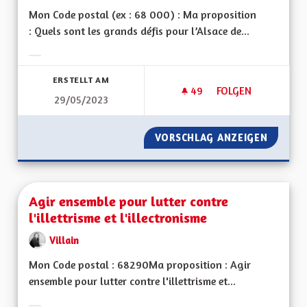
Mon Code postal (ex : 68 000) : Ma proposition
: Quels sont les grands défis pour l’Alsace de...
Ergebnisse nach Kategorie filtern:
ERSTELLT AM
49
49 FOLLOWER
FOLGEN
29/05/2023
L'ALSACE TERRE D'A
VORSCHLAG ANZEIGEN
L'ALSAC
Agir ensemble pour lutter contre
l'illettrisme et l'illectronisme
Villain
Mon Code postal : 68290Ma proposition : Agir
ensemble pour lutter contre l'illettrisme et...