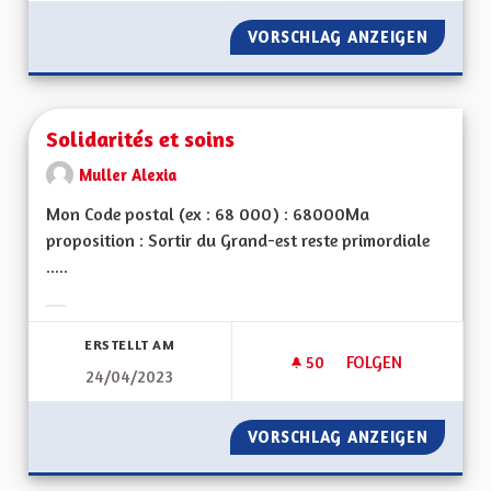
VORSCHLAG ANZEIGEN
PROMOU
Solidarités et soins
Muller Alexia
Mon Code postal (ex : 68 000) : 68000Ma
proposition : Sortir du Grand-est reste primordiale
.....
Ergebnisse nach Kategorie filtern:
ERSTELLT AM
50
50 FOLLOWER
FOLGEN
24/04/2023
SOLIDARITÉS ET SO
VORSCHLAG ANZEIGEN
SOLIDAR