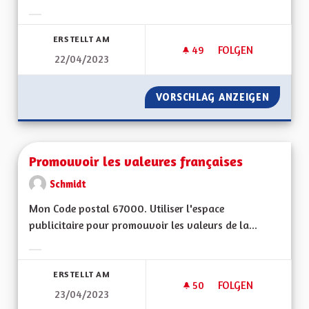
Ergebnisse nach Kategorie filtern:
ERSTELLT AM
49
49 FOLLOWER
FOLGEN
22/04/2023
MAISON DES PERSO
VORSCHLAG ANZEIGEN
MAISON
Promouvoir les valeures françaises
Schmidt
Mon Code postal 67000. Utiliser l'espace
publicitaire pour promouvoir les valeurs de la...
Ergebnisse nach Kategorie filtern:
ERSTELLT AM
50
50 FOLLOWER
FOLGEN
23/04/2023
PROMOUVOIR LES V