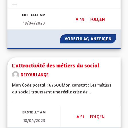
Ergebnisse nach Kategorie filtern:
ERSTELLT AM
49
49 FOLLOWER
FOLGEN
18/04/2023
INSTITUTION MÉDI
VORSCHLAG ANZEIGEN
INSTIT
L'attractivité des métiers du social
DECOULLANGE
Mon Code postal : 67600Mon constat : Les métiers
du social traversent une réelle crise de...
Ergebnisse nach Kategorie filtern:
ERSTELLT AM
51
51 FOLLOWER
FOLGEN
18/04/2023
L'ATTRACTIVITÉ DE