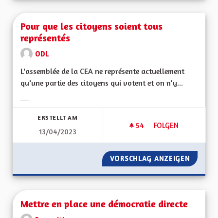
Pour que les citoyens soient tous
représentés
ODL
L'assemblée de la CEA ne représente actuellement
qu'une partie des citoyens qui votent et on n'y...
Ergebnisse nach Kategorie filtern:
ERSTELLT AM
54
54 FOLLOWER
FOLGEN
13/04/2023
POUR QUE LES CIT
VORSCHLAG ANZEIGEN
POUR Q
Mettre en place une démocratie directe