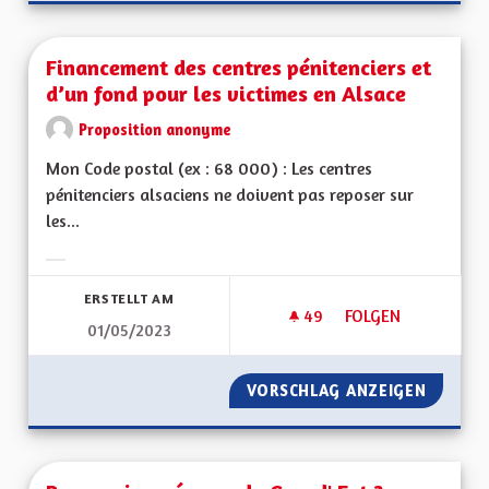
Financement des centres pénitenciers et
d’un fond pour les victimes en Alsace
Proposition anonyme
Mon Code postal (ex : 68 000) : Les centres
pénitenciers alsaciens ne doivent pas reposer sur
les...
Ergebnisse nach Kategorie filtern:
ERSTELLT AM
49
49 FOLLOWER
FOLGEN
01/05/2023
FINANCEMENT DES C
VORSCHLAG ANZEIGEN
FINANC