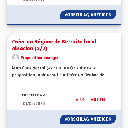
VORSCHLAG ANZEIGEN
CRÉER U
Créer un Régime de Retraite local
alsacien (2/2)
Proposition anonyme
Mon Code postal (ex : 68 000) : suite de la
proposition, voir debut sur Créer un Régime de...
Ergebnisse nach Kategorie filtern:
ERSTELLT AM
49
49 FOLLOWER
FOLGEN
01/05/2023
CRÉER UN RÉGIME D
VORSCHLAG ANZEIGEN
CRÉER U