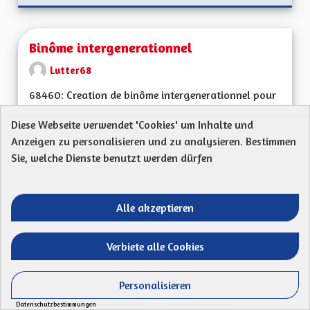
Binôme intergenerationnel
Lutter68
68460: Creation de binôme intergenerationnel pour
renforcer l apprentissage, la connaissance de l...
Diese Webseite verwendet 'Cookies' um Inhalte und
Anzeigen zu personalisieren und zu analysieren. Bestimmen
Ergebnisse nach Kategorie filtern:
Sie, welche Dienste benutzt werden dürfen
ERSTELLT AM
50
50 FOLLOWER
FOLGEN
09/06/2023
BINÔME INTERGEN
Alle akzeptieren
VORSCHLAG ANZEIGEN
BINÔME
Verbiete alle Cookies
Des moyens pour la protection des
Personalisieren
enfants
Datenschutzbestimmungen