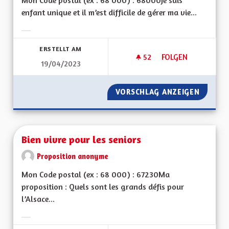
Mon Code postal (ex : 68 000) : 68000je suis
enfant unique et il m’est difficile de gérer ma vie...
Ergebnisse nach Kategorie filtern:
ERSTELLT AM
52
52 FOLLOWER
FOLGEN
19/04/2023
AIDE AUX PERSONN
VORSCHLAG ANZEIGEN
AIDE A
Bien vivre pour les seniors
Proposition anonyme
Mon Code postal (ex : 68 000) : 67230Ma
proposition : Quels sont les grands défis pour
l’Alsace...
Ergebnisse nach Kategorie filtern: