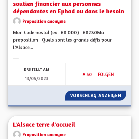
soutien financier aux personnes
dépendantes en Ephad ou dans le besoin
Proposition anonyme
Mon Code postal (ex : 68 000) : 68280Ma
proposition : Quels sont les grands défis pour
l’Alsace...
Ergebnisse nach Kategorie filtern:
ERSTELLT AM
50
50 FOLLOWER
FOLGEN
13/05/2023
AMÉLIORER LA PRIS
VORSCHLAG ANZEIGEN
AMÉLIO
L'Alsace terre d'accueil
Proposition anonyme