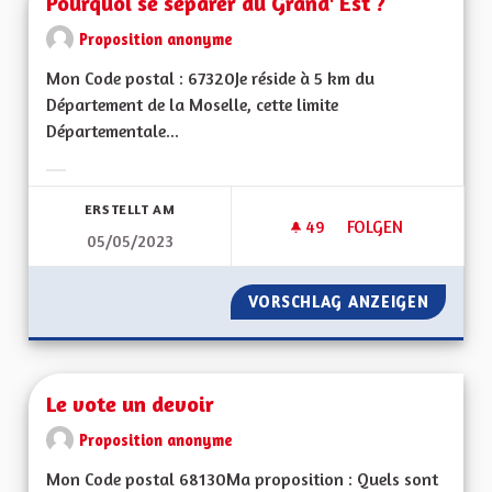
Pourquoi se séparer du Grand' Est ?
Proposition anonyme
Mon Code postal : 67320Je réside à 5 km du
Département de la Moselle, cette limite
Départementale...
Ergebnisse nach Kategorie filtern:
ERSTELLT AM
49
49 FOLLOWER
FOLGEN
05/05/2023
POURQUOI SE SÉPA
VORSCHLAG ANZEIGEN
POURQU
Le vote un devoir
Proposition anonyme
Mon Code postal 68130Ma proposition : Quels sont