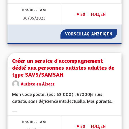
Ergebnisse nach Kategorie filtern:
ERSTELLT AM
50
50 FOLLOWER
FOLGEN
30/05/2023
AGIR ENSEMBLE POU
VORSCHLAG ANZEIGEN
AGIR E
Créer un service d'accompagnement
dédié aux personnes autistes adultes de
type SAVS/SAMSAH
Autiste en Alsace
Mon Code postal (ex : 68 000) : 67000Je suis
autiste, sans déficience intellectuelle. Mes parents...
Ergebnisse nach Kategorie filtern:
ERSTELLT AM
50
50 FOLLOWER
FOLGEN