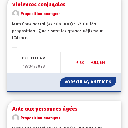
Violences conjugales
Proposition anonyme
Mon Code postal (ex : 68 000) : 67100 Ma
proposition : Quels sont les grands défis pour
l’Alsace...
Ergebnisse nach Kategorie filtern:
ERSTELLT AM
50
50 FOLLOWER
FOLGEN
18/04/2023
VIOLENCES CONJUG
VORSCHLAG ANZEIGEN
VIOLEN
Aide aux personnes âgées
Proposition anonyme