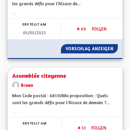
les grands défis pour l’Alsace de...
Ergebnisse nach Kategorie filtern:
ERSTELLT AM
49
49 FOLLOWER
FOLGEN
05/05/2023
LE VOTE UN DEVOI
VORSCHLAG ANZEIGEN
LE VOT
Assemblée citoyenne
Brawn
Mon Code postal : 68130Ma proposition : Quels
sont les grands défis pour l’Alsace de demain ?...
Ergebnisse nach Kategorie filtern:
ERSTELLT AM
51
51 FOLLOWER
FOLGEN