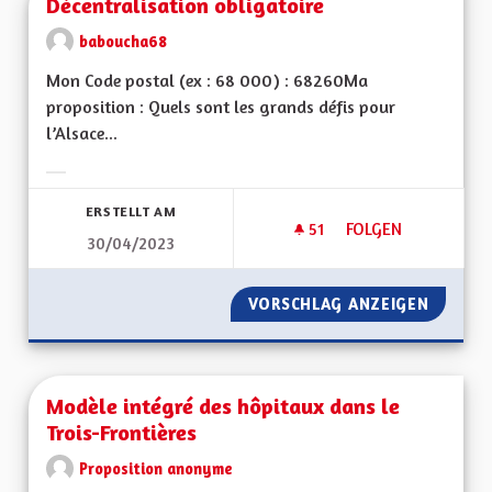
Décentralisation obligatoire
baboucha68
Mon Code postal (ex : 68 000) : 68260Ma
proposition : Quels sont les grands défis pour
l’Alsace...
Ergebnisse nach Kategorie filtern:
ERSTELLT AM
51
51 FOLLOWER
FOLGEN
30/04/2023
DÉCENTRALISATION
VORSCHLAG ANZEIGEN
DÉCENT
Modèle intégré des hôpitaux dans le
Trois-Frontières
Proposition anonyme