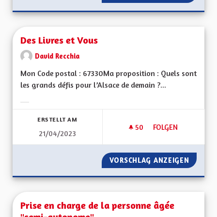
Des Livres et Vous
David Recchia
Mon Code postal : 67330Ma proposition : Quels sont
les grands défis pour l’Alsace de demain ?...
Ergebnisse nach Kategorie filtern:
ERSTELLT AM
50
50 FOLLOWER
FOLGEN
21/04/2023
DES LIVRES ET VOU
VORSCHLAG ANZEIGEN
DES LI
Prise en charge de la personne âgée
"semi-autonome".