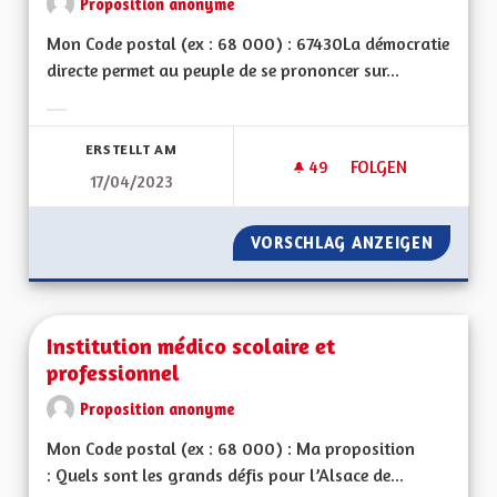
Proposition anonyme
Mon Code postal (ex : 68 000) : 67430La démocratie
directe permet au peuple de se prononcer sur...
Ergebnisse nach Kategorie filtern:
ERSTELLT AM
49
49 FOLLOWER
FOLGEN
17/04/2023
METTRE EN PLACE 
VORSCHLAG ANZEIGEN
METTRE
Institution médico scolaire et
professionnel
Proposition anonyme
Mon Code postal (ex : 68 000) : Ma proposition
: Quels sont les grands défis pour l’Alsace de...