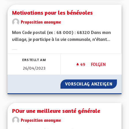
Motivations pour les bénévoles
Proposition anonyme
Mon Code postal (ex : 68 000) : 68320 Dans mon
village, je participe à la vie communale, n'étant...
Ergebnisse nach Kategorie filtern:
ERSTELLT AM
49
49 FOLLOWER
FOLGEN
26/04/2023
MOTIVATIONS POUR
VORSCHLAG ANZEIGEN
MOTIVA
POur une meilleure santé générale
Proposition anonyme