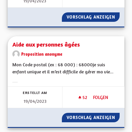
19/04/2023
BIEN VIVRE POUR L
VORSCHLAG ANZEIGEN
BIEN V
Aide aux personnes âgées
Proposition anonyme
Mon Code postal (ex : 68 000) : 68000je suis
enfant unique et il m’est difficile de gérer ma vie...
Ergebnisse nach Kategorie filtern:
ERSTELLT AM
52
52 FOLLOWER
FOLGEN
19/04/2023
AIDE AUX PERSONN
VORSCHLAG ANZEIGEN
AIDE A