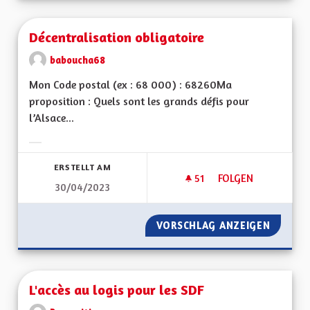
Décentralisation obligatoire
baboucha68
Mon Code postal (ex : 68 000) : 68260Ma
proposition : Quels sont les grands défis pour
l’Alsace...
Ergebnisse nach Kategorie filtern:
ERSTELLT AM
51
51 FOLLOWER
FOLGEN
30/04/2023
DÉCENTRALISATION
VORSCHLAG ANZEIGEN
DÉCENT
L'accès au logis pour les SDF