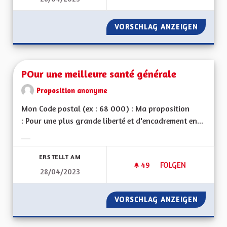
VORSCHLAG ANZEIGEN
PERTE 
POur une meilleure santé générale
Proposition anonyme
Mon Code postal (ex : 68 000) : Ma proposition
: Pour une plus grande liberté et d'encadrement en...
Ergebnisse nach Kategorie filtern:
ERSTELLT AM
49
49 FOLLOWER
FOLGEN
28/04/2023
POUR UNE MEILLEU
VORSCHLAG ANZEIGEN
POUR U