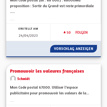
Mon Code postal (ex : 68 000) : 68000Ma
proposition : Sortir du Grand-est reste primordiale
.....
Ergebnisse nach Kategorie filtern:
ERSTELLT AM
50
50 FOLLOWER
FOLGEN
24/04/2023
SOLIDARITÉS ET SO
VORSCHLAG ANZEIGEN
SOLIDAR
Promouvoir les valeures françaises
Schmidt
Mon Code postal 67000. Utiliser l'espace
publicitaire pour promouvoir les valeurs de la...
Ergebnisse nach Kategorie filtern: