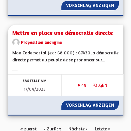
VORSCHLAG ANZEIGEN
INSTIT
Mettre en place une démocratie directe
Proposition anonyme
Mon Code postal (ex : 68 000) : 67430La démocratie
directe permet au peuple de se prononcer sur...
Ergebnisse nach Kategorie filtern:
ERSTELLT AM
49
49 FOLLOWER
FOLGEN
17/04/2023
METTRE EN PLACE 
VORSCHLAG ANZEIGEN
METTRE
« zuerst
‹ Zurück
Nächste ›
Letzte »