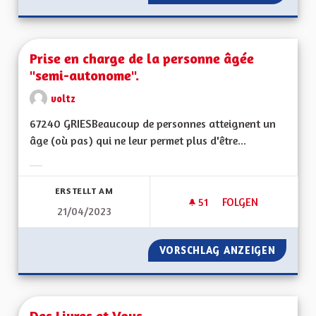
Prise en charge de la personne âgée
"semi-autonome".
voltz
67240 GRIESBeaucoup de personnes atteignent un
âge (où pas) qui ne leur permet plus d'être...
Ergebnisse nach Kategorie filtern:
ERSTELLT AM
51
51 FOLLOWER
FOLGEN
21/04/2023
VORSCHLAG ANZEIGEN
PRISE 
Des Livres et Vous