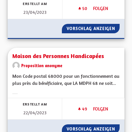
ERSTELLT AM
50
50 FOLLOWER
FOLGEN
23/04/2023
PROMOUVOIR LES V
VORSCHLAG ANZEIGEN
PROMOU
Maison des Personnes Handicapées
Proposition anonyme
Mon Code postal 68000 pour un fonctionnement au
plus près du bénéficiaire, que LA MDPH 68 ne soit...
Ergebnisse nach Kategorie filtern:
ERSTELLT AM
49
49 FOLLOWER
FOLGEN
22/04/2023
MAISON DES PERSO
VORSCHLAG ANZEIGEN
MAISON