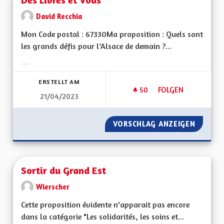
David Recchia
Mon Code postal : 67330Ma proposition : Quels sont
les grands défis pour l’Alsace de demain ?...
Ergebnisse nach Kategorie filtern:
ERSTELLT AM
50
50 FOLLOWER
FOLGEN
21/04/2023
DES LIVRES ET VOU
VORSCHLAG ANZEIGEN
DES LI
Sortir du Grand Est
Wierscher
Cette proposition évidente n'apparait pas encore
dans la catégorie "Les solidarités, les soins et...