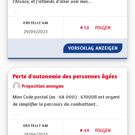
l'Alsace, et j'attends d'aller voir mes...
Ergebnisse nach Kategorie filtern:
ERSTELLT AM
50
50 FOLLOWER
FOLGEN
29/04/2023
DEUX MAISONS DE
VORSCHLAG ANZEIGEN
DEUX M
Perte d'autonomie des personnes âgées
Proposition anonyme
Mon Code postal (ex : 68 000) : 67000Il est urgent
de simplifier le parcours du combattant...
Ergebnisse nach Kategorie filtern:
ERSTELLT AM
49
49 FOLLOWER
FOLGEN
28/04/2023
PERTE D'AUTONOMI