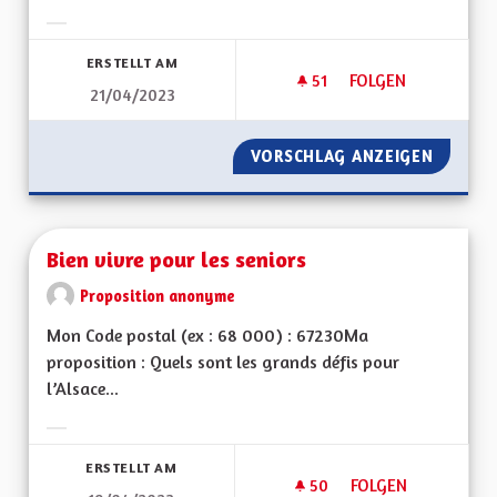
Ergebnisse nach Kategorie filtern:
ERSTELLT AM
51
51 FOLLOWER
FOLGEN
21/04/2023
SORTIR DU GRAND 
VORSCHLAG ANZEIGEN
SORTIR
Bien vivre pour les seniors
Proposition anonyme
Mon Code postal (ex : 68 000) : 67230Ma
proposition : Quels sont les grands défis pour
l’Alsace...
Ergebnisse nach Kategorie filtern:
ERSTELLT AM
50
50 FOLLOWER
FOLGEN