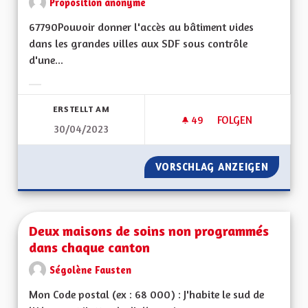
Proposition anonyme
67790Pouvoir donner l'accès au bâtiment vides
dans les grandes villes aux SDF sous contrôle
d'une...
Ergebnisse nach Kategorie filtern:
ERSTELLT AM
49
49 FOLLOWER
FOLGEN
30/04/2023
L'ACCÈS AU LOGIS 
VORSCHLAG ANZEIGEN
L'ACCÈS
Deux maisons de soins non programmés
dans chaque canton
Ségolène Fausten
Mon Code postal (ex : 68 000) : J'habite le sud de