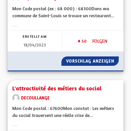
Mon Code postal (ex : 68 000) : 68300Dans ma
commune de Saint-Louis se trouve un restaurant...
Ergebnisse nach Kategorie filtern:
ERSTELLT AM
50
50 FOLLOWER
FOLGEN
18/04/2023
RESTAURANT SOLIDA
VORSCHLAG ANZEIGEN
RESTAU
L'attractivité des métiers du social
DECOULLANGE
Mon Code postal : 67600Mon constat : Les métiers
du social traversent une réelle crise de...
Ergebnisse nach Kategorie filtern: