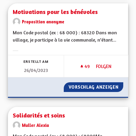
Motivations pour les bénévoles
Proposition anonyme
Mon Code postal (ex : 68 000) : 68320 Dans mon
village, je participe à la vie communale, n'étant...
Ergebnisse nach Kategorie filtern:
ERSTELLT AM
49
49 FOLLOWER
FOLGEN
26/04/2023
MOTIVATIONS POUR
VORSCHLAG ANZEIGEN
MOTIVA
Solidarités et soins
Muller Alexia