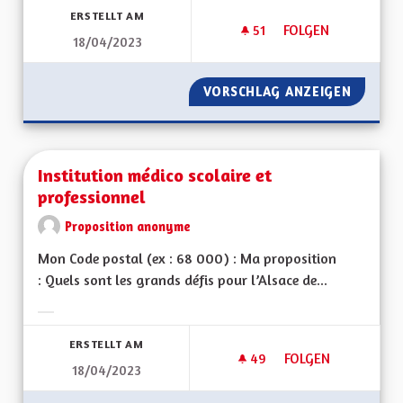
ERSTELLT AM
51
51 FOLLOWER
FOLGEN
18/04/2023
L'ATTRACTIVITÉ DE
VORSCHLAG ANZEIGEN
L'ATTRA
Institution médico scolaire et
professionnel
Proposition anonyme
Mon Code postal (ex : 68 000) : Ma proposition
: Quels sont les grands défis pour l’Alsace de...
Ergebnisse nach Kategorie filtern:
ERSTELLT AM
49
49 FOLLOWER
FOLGEN
18/04/2023
INSTITUTION MÉDI