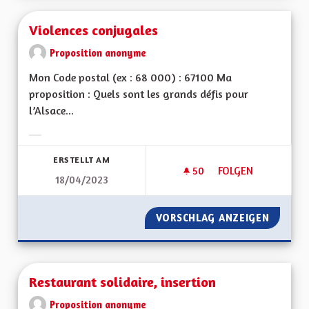
Violences conjugales
Proposition anonyme
Mon Code postal (ex : 68 000) : 67100 Ma
proposition : Quels sont les grands défis pour
l’Alsace...
Ergebnisse nach Kategorie filtern:
ERSTELLT AM
50
50 FOLLOWER
FOLGEN
18/04/2023
VIOLENCES CONJUG
VORSCHLAG ANZEIGEN
VIOLEN
Restaurant solidaire, insertion
Proposition anonyme