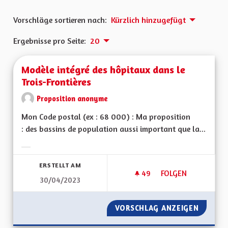
Vorschläge sortieren nach:
Kürzlich hinzugefügt
Ergebnisse pro Seite:
20
Modèle intégré des hôpitaux dans le
Trois-Frontières
Proposition anonyme
Mon Code postal (ex : 68 000) : Ma proposition
: des bassins de population aussi important que la...
Ergebnisse nach Kategorie filtern:
ERSTELLT AM
49
49 FOLLOWER
FOLGEN
30/04/2023
MODÈLE INTÉGRÉ D
VORSCHLAG ANZEIGEN
MODÈLE