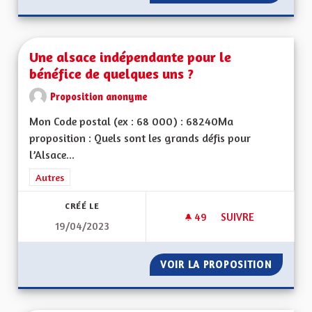
Une alsace indépendante pour le
bénéfice de quelques uns ?
Proposition anonyme
Mon Code postal (ex : 68 000) : 68240Ma
proposition : Quels sont les grands défis pour
l’Alsace...
Filtrer les résultats de la catégorie : Autres
Autres
CRÉÉ LE
49
49 ABONNÉS
SUIVRE
19/04/2023
UNE ALSACE INDÉPE
VOIR LA PROPOSITION
UNE AL