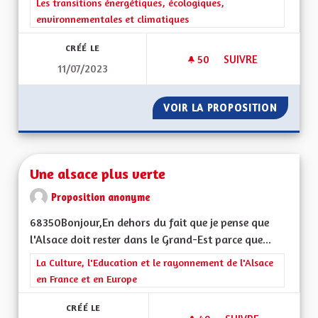
Filtrer les résultats de la catégorie : Les transitions énergéti
Les transitions énergétiques, écologiques,
environnementales et climatiques
CRÉÉ LE
50
50 ABONNÉS
SUIVRE
11/07/2023
UNE ALSACE QUI AD
VOIR LA PROPOSITION
UNE AL
Une alsace plus verte
Proposition anonyme
68350Bonjour,En dehors du fait que je pense que
l'Alsace doit rester dans le Grand-Est parce que...
Filtrer les résultats de la catégorie : La Culture, l'Education e
La Culture, l'Education et le rayonnement de l'Alsace
en France et en Europe
CRÉÉ LE