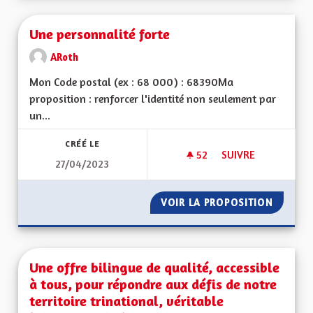
Une personnalité forte
ARoth
Mon Code postal (ex : 68 000) : 68390Ma
proposition : renforcer l'identité non seulement par
un...
CRÉÉ LE
52
52 ABONNÉS
SUIVRE
27/04/2023
UNE PERSONNALITÉ
VOIR LA PROPOSITION
UNE PE
Une offre bilingue de qualité, accessible
à tous, pour répondre aux défis de notre
territoire trinational, véritable