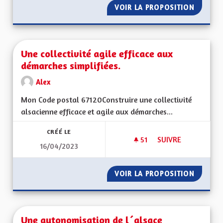
VOIR LA PROPOSITION
UNE CU
Une collectivité agile efficace aux
démarches simplifiées.
Alex
Mon Code postal 67120Construire une collectivité
alsacienne efficace et agile aux démarches...
CRÉÉ LE
51
51 ABONNÉS
SUIVRE
16/04/2023
UNE COLLECTIVITÉ 
VOIR LA PROPOSITION
UNE COL
Une autonomisation de l´alsace