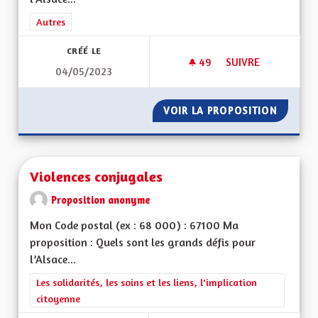
Filtrer les résultats de la catégorie : Autres
Autres
CRÉÉ LE
49
49 ABONNÉS
SUIVRE
04/05/2023
VIREZ MOI CE MOT 
VOIR LA PROPOSITION
VIREZ 
Violences conjugales
Proposition anonyme
Mon Code postal (ex : 68 000) : 67100 Ma
proposition : Quels sont les grands défis pour
l’Alsace...
Filtrer les résultats de la catégorie : Les solidarités, les soins e
Les solidarités, les soins et les liens, l'implication
citoyenne