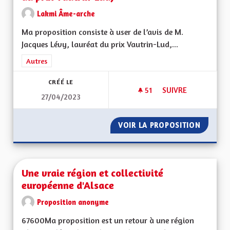
Lakmi Âme-arche
Ma proposition consiste à user de l’avis de M.
Jacques Lévy, lauréat du prix Vautrin-Lud,...
Filtrer les résultats de la catégorie : Autres
Autres
CRÉÉ LE
51
51 ABONNÉS
SUIVRE
27/04/2023
USER DE L'AVIS DE
VOIR LA PROPOSITION
USER DE
Une vraie région et collectivité
européenne d'Alsace
Proposition anonyme
67600Ma proposition est un retour à une région