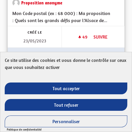
Proposition anonyme
Mon Code postal (ex : 68 000) : Ma proposition
: Quels sont les grands défis pour l’Alsace de...
CRÉÉ LE
49
49 ABONNÉS
SUIVRE
23/05/2023
UN TERRITOIRE DE 
VOIR LA PROPOSITION
UN TER
Ce site utilise des cookies et vous donne le contrôle sur ceux
que vous souhaitez activer
Un peu de sérieux, s'il vous plaît
Tout accepter
Proposition anonyme
Mon Code postal 67870Il y a quelques années, la
Tout refuser
région a laissé passer une chance en rejetant un...
Personnaliser
Filtrer les résultats de la catégorie : Autres
Autres
Politique de confidentialité