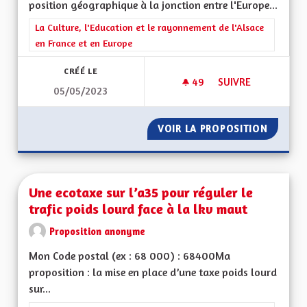
position géographique à la jonction entre l'Europe...
Filtrer les résultats de la catégorie : La Culture, l'Education e
La Culture, l'Education et le rayonnement de l'Alsace
en France et en Europe
CRÉÉ LE
49
49 ABONNÉS
SUIVRE
05/05/2023
UNE MANIÈRE HUMAN
VOIR LA PROPOSITION
UNE MA
Une ecotaxe sur l’a35 pour réguler le
trafic poids lourd face à la lkv maut
Proposition anonyme
Mon Code postal (ex : 68 000) : 68400Ma
proposition : la mise en place d’une taxe poids lourd
sur...