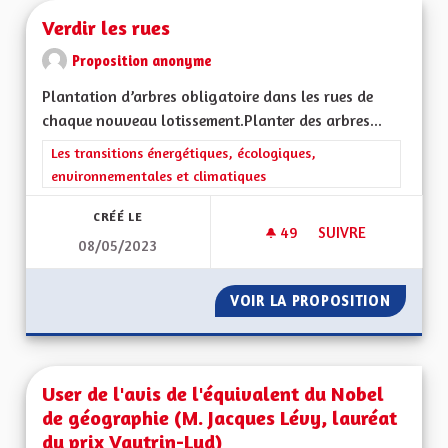
Verdir les rues
Proposition anonyme
Plantation d’arbres obligatoire dans les rues de
chaque nouveau lotissement.Planter des arbres...
Filtrer les résultats de la catégorie : Les transitions énergéti
Les transitions énergétiques, écologiques,
environnementales et climatiques
CRÉÉ LE
49
49 ABONNÉS
SUIVRE
08/05/2023
VERDIR LES RUES
VOIR LA PROPOSITION
VERDIR 
User de l'avis de l'équivalent du Nobel
de géographie (M. Jacques Lévy, lauréat
du prix Vautrin-Lud)