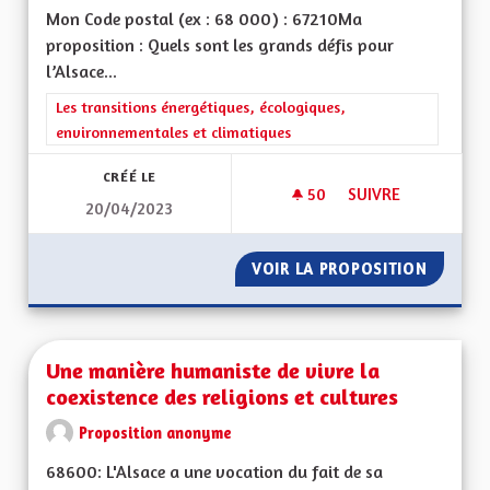
Mon Code postal (ex : 68 000) : 67210Ma
proposition : Quels sont les grands défis pour
l’Alsace...
Filtrer les résultats de la catégorie : Les transitions énergéti
Les transitions énergétiques, écologiques,
environnementales et climatiques
CRÉÉ LE
50
50 ABONNÉS
SUIVRE
20/04/2023
UNE MONNAIE LOCAL
VOIR LA PROPOSITION
UNE MO
Une manière humaniste de vivre la
coexistence des religions et cultures
Proposition anonyme
68600: L'Alsace a une vocation du fait de sa