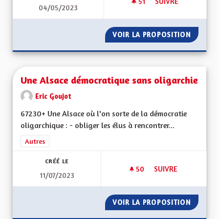
51
51 ABONNÉS
SUIVRE
04/05/2023
UNE ALSACE EURO
VOIR LA PROPOSITION
UNE AL
Une Alsace démocratique sans oligarchie
Eric Goujot
67230+ Une Alsace où l'on sorte de la démocratie
oligarchique : - obliger les élus à rencontrer...
Filtrer les résultats de la catégorie : Autres
Autres
CRÉÉ LE
50
50 ABONNÉS
SUIVRE
11/07/2023
UNE ALSACE DÉMOC
VOIR LA PROPOSITION
UNE AL