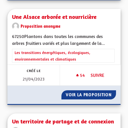
Une Alsace arborée et nourricière
Proposition anonyme
67250Plantons dans toutes les communes des
arbres fruitiers variés et plus largement de la...
Filtrer les résultats de la catégorie : Les transitions énergéti
Les transitions énergétiques, écologiques,
environnementales et climatiques
CRÉÉ LE
54
54 ABONNÉS
SUIVRE
21/04/2023
UNE ALSACE ARBOR
VOIR LA PROPOSITION
UNE AL
Un territoire de partage et de connexion