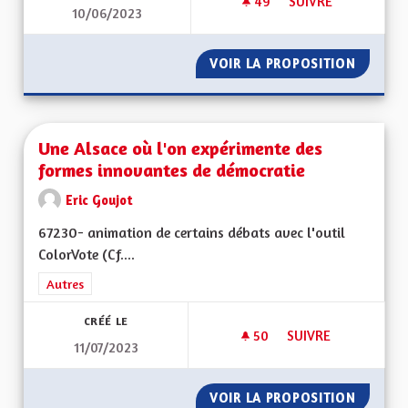
49
49 ABONNÉS
SUIVRE
10/06/2023
UNE ALSACE PLUS V
VOIR LA PROPOSITION
UNE AL
Une Alsace où l'on expérimente des
formes innovantes de démocratie
Eric Goujot
67230- animation de certains débats avec l'outil
ColorVote (Cf....
Filtrer les résultats de la catégorie : Autres
Autres
CRÉÉ LE
50
50 ABONNÉS
SUIVRE
11/07/2023
UNE ALSACE OÙ L'
VOIR LA PROPOSITION
UNE AL