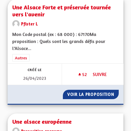
Une Alsace Forte et préservée tournée
vers l'avenir
Pfister L
Mon Code postal (ex : 68 000) : 67170Ma
proposition : Quels sont les grands défis pour
l’Alsace...
Filtrer les résultats de la catégorie : Autres
Autres
CRÉÉ LE
52
52 ABONNÉS
SUIVRE
26/04/2023
UNE ALSACE FORTE 
VOIR LA PROPOSITION
UNE AL
Une alsace européenne