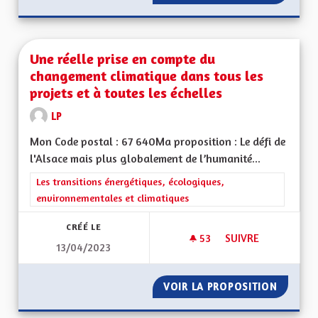
Une réelle prise en compte du
changement climatique dans tous les
projets et à toutes les échelles
LP
Mon Code postal : 67 640Ma proposition : Le défi de
l'Alsace mais plus globalement de l’humanité...
Filtrer les résultats de la catégorie : Les transitions énergéti
Les transitions énergétiques, écologiques,
environnementales et climatiques
CRÉÉ LE
53
53 ABONNÉS
SUIVRE
13/04/2023
UNE RÉELLE PRISE 
VOIR LA PROPOSITION
UNE RÉ