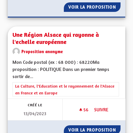
VOIR LA PROPOSITION
UNE RÉ
Une Région Alsace qui rayonne à
l'echelle européenne
Proposition anonyme
Mon Code postal (ex : 68 000) : 68220Ma
proposition : POLITIQUE Dans un premier temps
sortir de...
Filtrer les résultats de la catégorie : La Culture, l'Education e
La Culture, l'Education et le rayonnement de l'Alsace
en France et en Europe
CRÉÉ LE
56
56 ABONNÉS
SUIVRE
13/04/2023
UNE RÉGION ALSAC
VOIR LA PROPOSITION
UNE RÉ