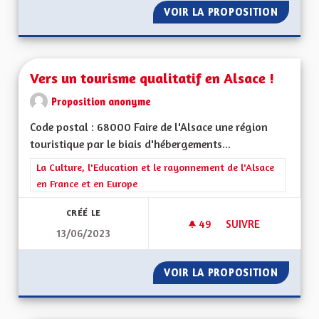
VOIR LA PROPOSITION
VERS U
Vers un tourisme qualitatif en Alsace !
Proposition anonyme
Code postal : 68000 Faire de l'Alsace une région
touristique par le biais d'hébergements...
Filtrer les résultats de la catégorie : La Culture, l'Education e
La Culture, l'Education et le rayonnement de l'Alsace
en France et en Europe
CRÉÉ LE
49
49 ABONNÉS
SUIVRE
13/06/2023
VERS UN TOURISME 
VOIR LA PROPOSITION
VERS U