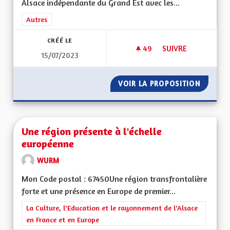
Alsace indépendante du Grand Est avec les...
Filtrer les résultats de la catégorie : Autres
Autres
CRÉÉ LE
49
49 ABONNÉS
SUIVRE
15/07/2023
UNE VRAIE RÉGION 
VOIR LA PROPOSITION
UNE VR
Une région présente à l'échelle
européenne
WURM
Mon Code postal : 67450Une région transfrontalière
forte et une présence en Europe de premier...
Filtrer les résultats de la catégorie : La Culture, l'Education e
La Culture, l'Education et le rayonnement de l'Alsace
en France et en Europe