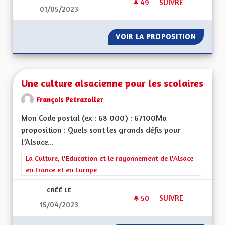
49
49 ABONNÉS
SUIVRE
01/05/2023
UNE ÉCONOMIE DE P
VOIR LA PROPOSITION
UNE ÉC
Une culture alsacienne pour les scolaires
François Petrazoller
Mon Code postal (ex : 68 000) : 67100Ma
proposition : Quels sont les grands défis pour
l’Alsace...
Filtrer les résultats de la catégorie : La Culture, l'Education e
La Culture, l'Education et le rayonnement de l'Alsace
en France et en Europe
CRÉÉ LE
50
50 ABONNÉS
SUIVRE
15/04/2023
UNE CULTURE ALSA