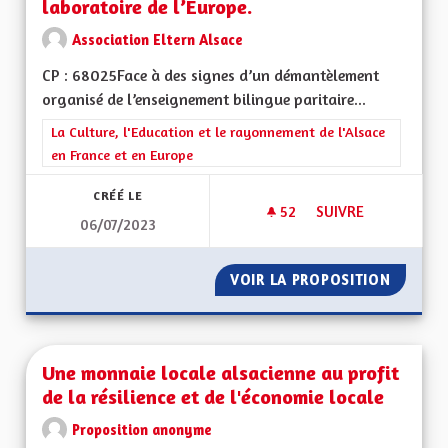
laboratoire de l’Europe.
Association Eltern Alsace
CP : 68025Face à des signes d’un démantèlement
organisé de l’enseignement bilingue paritaire...
Filtrer les résultats de la catégorie : La Culture, l'Education e
La Culture, l'Education et le rayonnement de l'Alsace
en France et en Europe
CRÉÉ LE
52
52 ABONNÉS
SUIVRE
06/07/2023
UNE OFFRE BILINGU
VOIR LA PROPOSITION
UNE OF
Une monnaie locale alsacienne au profit
de la résilience et de l'économie locale
Proposition anonyme