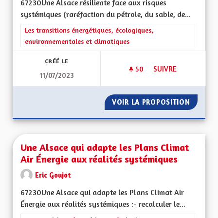
67230Une Alsace résiliente face aux risques
systémiques (raréfaction du pétrole, du sable, de...
Filtrer les résultats de la catégorie : Les transitions énergéti
Les transitions énergétiques, écologiques,
environnementales et climatiques
CRÉÉ LE
50
50 ABONNÉS
SUIVRE
11/07/2023
UNE ALSACE RÉSILI
VOIR LA PROPOSITION
UNE AL
Une Alsace qui adapte les Plans Climat
Air Énergie aux réalités systémiques
Eric Goujot
67230Une Alsace qui adapte les Plans Climat Air
Énergie aux réalités systémiques :- recalculer le...