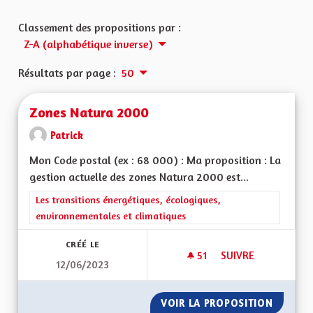
Classement des propositions par :
Z-A (alphabétique inverse)
Résultats par page :
50
Zones Natura 2000
Patrick
Mon Code postal (ex : 68 000) : Ma proposition : La
gestion actuelle des zones Natura 2000 est...
Filtrer les résultats de la catégorie : Les transitions énergéti
Les transitions énergétiques, écologiques,
environnementales et climatiques
CRÉÉ LE
51
51 ABONNÉS
SUIVRE
12/06/2023
ZONES NATURA 20
VOIR LA PROPOSITION
ZONES 