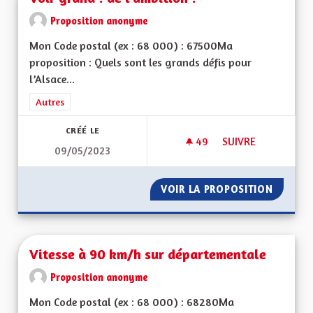
Proposition anonyme
Mon Code postal (ex : 68 000) : 67500Ma
proposition : Quels sont les grands défis pour
l’Alsace...
Filtrer les résultats de la catégorie : Autres
Autres
CRÉÉ LE
49
49 ABONNÉS
SUIVRE
09/05/2023
VOIR GRAND ! DE L'
VOIR LA PROPOSITION
VOIR GR
Vitesse à 90 km/h sur départementale
Proposition anonyme
Mon Code postal (ex : 68 000) : 68280Ma