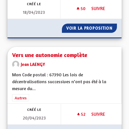
CRÉÉ LE
50
50 ABONNÉS
SUIVRE
18/04/2023
VIOLENCES CONJUG
VOIR LA PROPOSITION
VIOLEN
Vers une autonomie complète
Jean LAENGY
Mon Code postal : 67390 Les lois de
décentralisations successives n'ont pas été à la
mesure du...
Filtrer les résultats de la catégorie : Autres
Autres
CRÉÉ LE
52
52 ABONNÉS
SUIVRE
20/04/2023
VERS UNE AUTONO