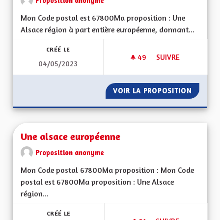
Proposition anonyme
Mon Code postal est 67800Ma proposition : Une
Alsace région à part entière européenne, donnant...
CRÉÉ LE
49
49 ABONNÉS
SUIVRE
04/05/2023
UNE ALSACE EURO
VOIR LA PROPOSITION
UNE AL
Une alsace européenne
Proposition anonyme
Mon Code postal 67800Ma proposition : Mon Code
postal est 67800Ma proposition : Une Alsace
région...
CRÉÉ LE