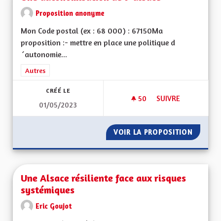
Proposition anonyme
Mon Code postal (ex : 68 000) : 67150Ma
proposition :- mettre en place une politique d
´autonomie...
Filtrer les résultats de la catégorie : Autres
Autres
CRÉÉ LE
50
50 ABONNÉS
SUIVRE
01/05/2023
UNE AUTONOMISATI
VOIR LA PROPOSITION
UNE AU
Une Alsace résiliente face aux risques
systémiques
Eric Goujot