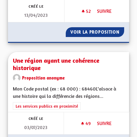
CRÉÉ LE
52
52 ABONNÉS
SUIVRE
13/04/2023
UNE RÉGION PRÉSE
VOIR LA PROPOSITION
UNE RÉ
Une région ayant une cohérence
historique
Proposition anonyme
Mon Code postal (ex : 68 000) : 68460L'alsace à
une histoire qui la différencie des régions...
Filtrer les résultats de la catégorie : Les services publics en pro
Les services publics en proximité
CRÉÉ LE
49
49 ABONNÉS
SUIVRE
03/07/2023
UNE RÉGION AYANT