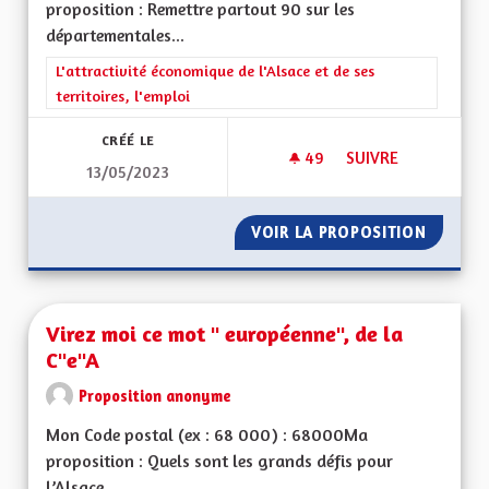
proposition : Remettre partout 90 sur les
départementales...
Filtrer les résultats de la catégorie : L'attractivité économique 
L'attractivité économique de l'Alsace et de ses
territoires, l'emploi
CRÉÉ LE
49
49 ABONNÉS
SUIVRE
13/05/2023
VITESSE À 90 KM/
VOIR LA PROPOSITION
VITESS
Virez moi ce mot " européenne", de la
C"e"A
Proposition anonyme
Mon Code postal (ex : 68 000) : 68000Ma
proposition : Quels sont les grands défis pour
l’Alsace...