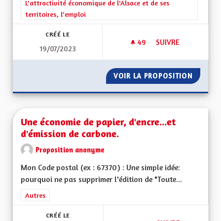
Filtrer les résultats de la catégorie : L'attractivité économique 
L'attractivité économique de l'Alsace et de ses
territoires, l'emploi
CRÉÉ LE
49
49 ABONNÉS
SUIVRE
19/07/2023
UNE ECOTAXE SUR L
VOIR LA PROPOSITION
UNE EC
Une économie de papier, d'encre...et
d'émission de carbone.
Proposition anonyme
Mon Code postal (ex : 67370) : Une simple idée:
pourquoi ne pas supprimer l'édition de "Toute...
Filtrer les résultats de la catégorie : Autres
Autres
CRÉÉ LE