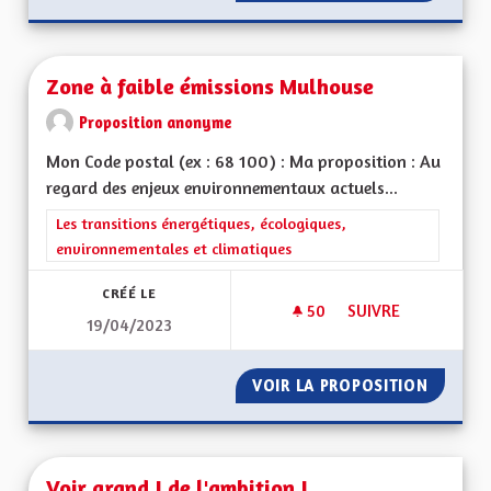
Zone à faible émissions Mulhouse
Proposition anonyme
Mon Code postal (ex : 68 100) : Ma proposition : Au
regard des enjeux environnementaux actuels...
Filtrer les résultats de la catégorie : Les transitions énergéti
Les transitions énergétiques, écologiques,
environnementales et climatiques
CRÉÉ LE
50
50 ABONNÉS
SUIVRE
19/04/2023
ZONE À FAIBLE ÉM
VOIR LA PROPOSITION
ZONE À
Voir grand ! de l'ambition !