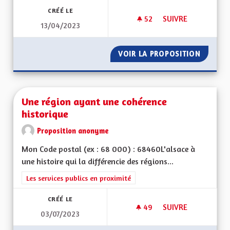
CRÉÉ LE
52
52 ABONNÉS
SUIVRE
13/04/2023
UNE RÉGION PRÉSE
VOIR LA PROPOSITION
UNE RÉ
Une région ayant une cohérence
historique
Proposition anonyme
Mon Code postal (ex : 68 000) : 68460L'alsace à
une histoire qui la différencie des régions...
Filtrer les résultats de la catégorie : Les services publics en pro
Les services publics en proximité
CRÉÉ LE
49
49 ABONNÉS
SUIVRE
03/07/2023
UNE RÉGION AYANT