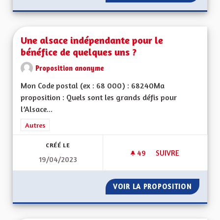
Une alsace indépendante pour le
bénéfice de quelques uns ?
Proposition anonyme
Mon Code postal (ex : 68 000) : 68240Ma
proposition : Quels sont les grands défis pour
l’Alsace...
Filtrer les résultats de la catégorie : Autres
Autres
CRÉÉ LE
49
49 ABONNÉS
SUIVRE
19/04/2023
UNE ALSACE INDÉPE
VOIR LA PROPOSITION
UNE AL