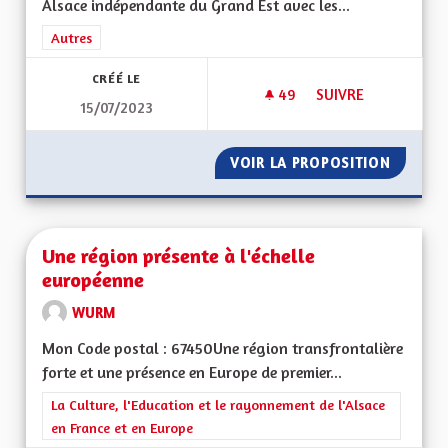
Alsace indépendante du Grand Est avec les...
Filtrer les résultats de la catégorie : Autres
Autres
CRÉÉ LE
49
49 ABONNÉS
SUIVRE
15/07/2023
UNE VRAIE RÉGION 
VOIR LA PROPOSITION
UNE VR
Une région présente à l'échelle
européenne
WURM
Mon Code postal : 67450Une région transfrontalière
forte et une présence en Europe de premier...
Filtrer les résultats de la catégorie : La Culture, l'Education e
La Culture, l'Education et le rayonnement de l'Alsace
en France et en Europe