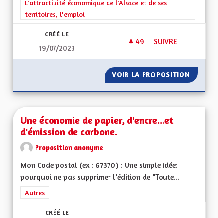
Filtrer les résultats de la catégorie : L'attractivité économique 
L'attractivité économique de l'Alsace et de ses
territoires, l'emploi
CRÉÉ LE
49
49 ABONNÉS
SUIVRE
19/07/2023
UNE ECOTAXE SUR L
VOIR LA PROPOSITION
UNE EC
Une économie de papier, d'encre...et
d'émission de carbone.
Proposition anonyme
Mon Code postal (ex : 67370) : Une simple idée:
pourquoi ne pas supprimer l'édition de "Toute...
Filtrer les résultats de la catégorie : Autres
Autres
CRÉÉ LE