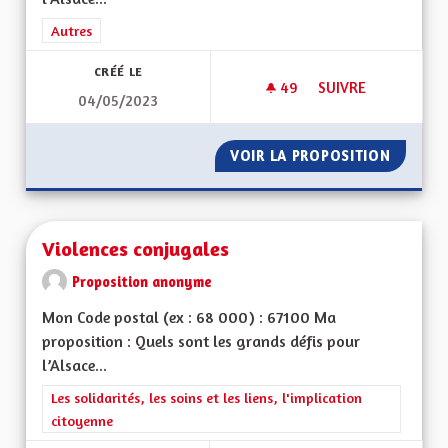
Filtrer les résultats de la catégorie : Autres
Autres
CRÉÉ LE
49
49 ABONNÉS
SUIVRE
04/05/2023
VIREZ MOI CE MOT 
VOIR LA PROPOSITION
VIREZ 
Violences conjugales
Proposition anonyme
Mon Code postal (ex : 68 000) : 67100 Ma
proposition : Quels sont les grands défis pour
l’Alsace...
Filtrer les résultats de la catégorie : Les solidarités, les soins e
Les solidarités, les soins et les liens, l'implication
citoyenne