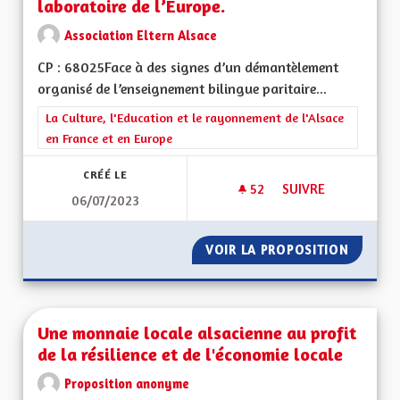
laboratoire de l’Europe.
Association Eltern Alsace
CP : 68025Face à des signes d’un démantèlement
organisé de l’enseignement bilingue paritaire...
Filtrer les résultats de la catégorie : La Culture, l'Education e
La Culture, l'Education et le rayonnement de l'Alsace
en France et en Europe
CRÉÉ LE
52
52 ABONNÉS
SUIVRE
06/07/2023
UNE OFFRE BILINGU
VOIR LA PROPOSITION
UNE OF
Une monnaie locale alsacienne au profit
de la résilience et de l'économie locale
Proposition anonyme