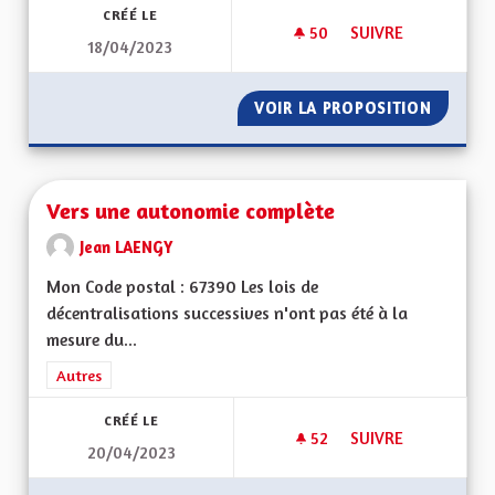
CRÉÉ LE
50
50 ABONNÉS
SUIVRE
18/04/2023
VIOLENCES CONJUG
VOIR LA PROPOSITION
VIOLEN
Vers une autonomie complète
Jean LAENGY
Mon Code postal : 67390 Les lois de
décentralisations successives n'ont pas été à la
mesure du...
Filtrer les résultats de la catégorie : Autres
Autres
CRÉÉ LE
52
52 ABONNÉS
SUIVRE
20/04/2023
VERS UNE AUTONO