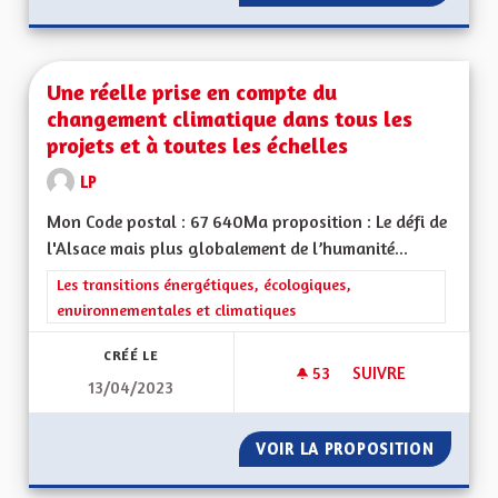
Une réelle prise en compte du
changement climatique dans tous les
projets et à toutes les échelles
LP
Mon Code postal : 67 640Ma proposition : Le défi de
l'Alsace mais plus globalement de l’humanité...
Filtrer les résultats de la catégorie : Les transitions énergéti
Les transitions énergétiques, écologiques,
environnementales et climatiques
CRÉÉ LE
53
53 ABONNÉS
SUIVRE
13/04/2023
UNE RÉELLE PRISE 
VOIR LA PROPOSITION
UNE RÉ