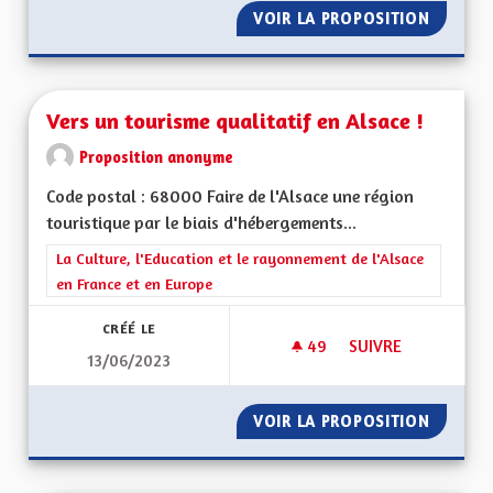
VOIR LA PROPOSITION
VERS U
Vers un tourisme qualitatif en Alsace !
Proposition anonyme
Code postal : 68000 Faire de l'Alsace une région
touristique par le biais d'hébergements...
Filtrer les résultats de la catégorie : La Culture, l'Education e
La Culture, l'Education et le rayonnement de l'Alsace
en France et en Europe
CRÉÉ LE
49
49 ABONNÉS
SUIVRE
13/06/2023
VERS UN TOURISME 
VOIR LA PROPOSITION
VERS U