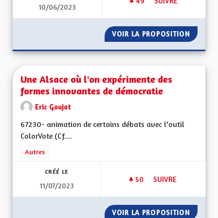
49
49 ABONNÉS
SUIVRE
10/06/2023
UNE ALSACE PLUS V
VOIR LA PROPOSITION
UNE AL
Une Alsace où l'on expérimente des
formes innovantes de démocratie
Eric Goujot
67230- animation de certains débats avec l'outil
ColorVote (Cf....
Filtrer les résultats de la catégorie : Autres
Autres
CRÉÉ LE
50
50 ABONNÉS
SUIVRE
11/07/2023
UNE ALSACE OÙ L'
VOIR LA PROPOSITION
UNE AL