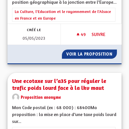
position géographique à la jonction entre l'Europe...
Filtrer les résultats de la catégorie : La Culture, l'Education e
La Culture, l'Education et le rayonnement de l'Alsace
en France et en Europe
CRÉÉ LE
49
49 ABONNÉS
SUIVRE
05/05/2023
UNE MANIÈRE HUMAN
VOIR LA PROPOSITION
UNE MA
Une ecotaxe sur l’a35 pour réguler le
trafic poids lourd face à la lkv maut
Proposition anonyme
Mon Code postal (ex : 68 000) : 68400Ma
proposition : la mise en place d’une taxe poids lourd
sur...