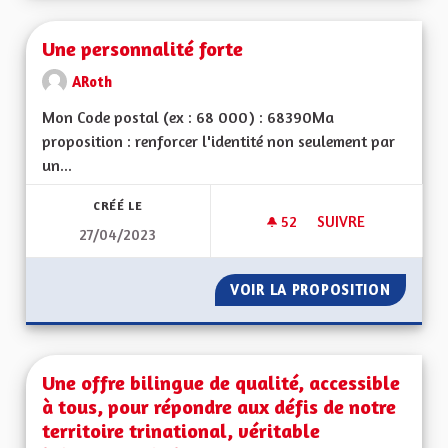
Une personnalité forte
ARoth
Mon Code postal (ex : 68 000) : 68390Ma
proposition : renforcer l'identité non seulement par
un...
CRÉÉ LE
52
52 ABONNÉS
SUIVRE
27/04/2023
UNE PERSONNALITÉ
VOIR LA PROPOSITION
UNE PE
Une offre bilingue de qualité, accessible
à tous, pour répondre aux défis de notre
territoire trinational, véritable