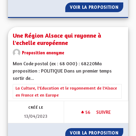
VOIR LA PROPOSITION
UNE RÉ
Une Région Alsace qui rayonne à
l'echelle européenne
Proposition anonyme
Mon Code postal (ex : 68 000) : 68220Ma
proposition : POLITIQUE Dans un premier temps
sortir de...
Filtrer les résultats de la catégorie : La Culture, l'Education e
La Culture, l'Education et le rayonnement de l'Alsace
en France et en Europe
CRÉÉ LE
56
56 ABONNÉS
SUIVRE
13/04/2023
UNE RÉGION ALSAC
VOIR LA PROPOSITION
UNE RÉ