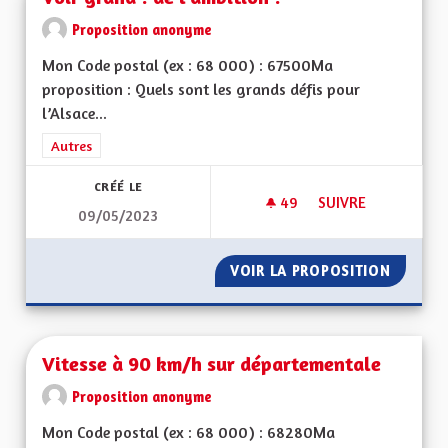
Proposition anonyme
Mon Code postal (ex : 68 000) : 67500Ma
proposition : Quels sont les grands défis pour
l’Alsace...
Filtrer les résultats de la catégorie : Autres
Autres
CRÉÉ LE
49
49 ABONNÉS
SUIVRE
09/05/2023
VOIR GRAND ! DE L'
VOIR LA PROPOSITION
VOIR GR
Vitesse à 90 km/h sur départementale
Proposition anonyme
Mon Code postal (ex : 68 000) : 68280Ma