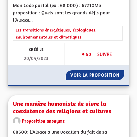
Mon Code postal (ex : 68 000) : 67210Ma
proposition : Quels sont les grands défis pour
l’Alsace...
Filtrer les résultats de la catégorie : Les transitions énergéti
Les transitions énergétiques, écologiques,
environnementales et climatiques
CRÉÉ LE
50
50 ABONNÉS
SUIVRE
20/04/2023
UNE MONNAIE LOCAL
VOIR LA PROPOSITION
UNE MO
Une manière humaniste de vivre la
coexistence des religions et cultures
Proposition anonyme
68600: L'Alsace a une vocation du fait de sa