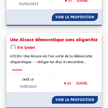
51
51 ABONNÉS
SUIVRE
04/05/2023
UNE ALSACE EURO
VOIR LA PROPOSITION
UNE AL
Une Alsace démocratique sans oligarchie
Eric Goujot
67230+ Une Alsace où l'on sorte de la démocratie
oligarchique : - obliger les élus à rencontrer...
Filtrer les résultats de la catégorie : Autres
Autres
CRÉÉ LE
50
50 ABONNÉS
SUIVRE
11/07/2023
UNE ALSACE DÉMOC
VOIR LA PROPOSITION
UNE AL