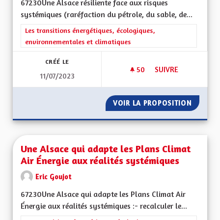
67230Une Alsace résiliente face aux risques
systémiques (raréfaction du pétrole, du sable, de...
Filtrer les résultats de la catégorie : Les transitions énergéti
Les transitions énergétiques, écologiques,
environnementales et climatiques
CRÉÉ LE
50
50 ABONNÉS
SUIVRE
11/07/2023
UNE ALSACE RÉSILI
VOIR LA PROPOSITION
UNE AL
Une Alsace qui adapte les Plans Climat
Air Énergie aux réalités systémiques
Eric Goujot
67230Une Alsace qui adapte les Plans Climat Air
Énergie aux réalités systémiques :- recalculer le...