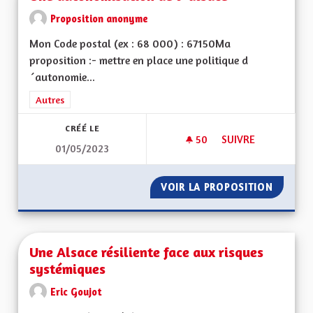
Proposition anonyme
Mon Code postal (ex : 68 000) : 67150Ma
proposition :- mettre en place une politique d
´autonomie...
Filtrer les résultats de la catégorie : Autres
Autres
CRÉÉ LE
50
50 ABONNÉS
SUIVRE
01/05/2023
UNE AUTONOMISATI
VOIR LA PROPOSITION
UNE AU
Une Alsace résiliente face aux risques
systémiques
Eric Goujot