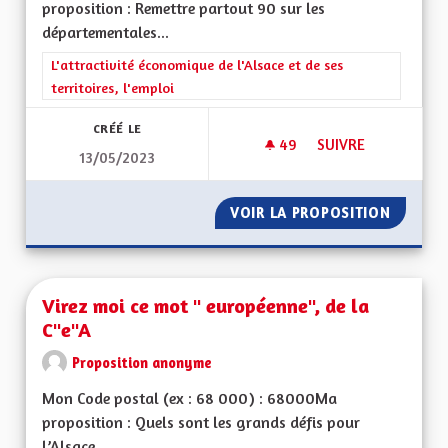
proposition : Remettre partout 90 sur les
départementales...
Filtrer les résultats de la catégorie : L'attractivité économique 
L'attractivité économique de l'Alsace et de ses
territoires, l'emploi
CRÉÉ LE
49
49 ABONNÉS
SUIVRE
13/05/2023
VITESSE À 90 KM/
VOIR LA PROPOSITION
VITESS
Virez moi ce mot " européenne", de la
C"e"A
Proposition anonyme
Mon Code postal (ex : 68 000) : 68000Ma
proposition : Quels sont les grands défis pour
l’Alsace...