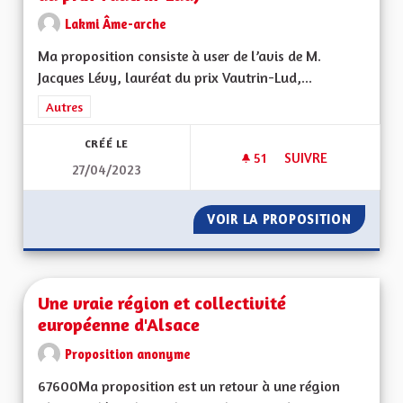
Lakmi Âme-arche
Ma proposition consiste à user de l’avis de M.
Jacques Lévy, lauréat du prix Vautrin-Lud,...
Filtrer les résultats de la catégorie : Autres
Autres
CRÉÉ LE
51
51 ABONNÉS
SUIVRE
27/04/2023
USER DE L'AVIS DE
VOIR LA PROPOSITION
USER DE
Une vraie région et collectivité
européenne d'Alsace
Proposition anonyme
67600Ma proposition est un retour à une région