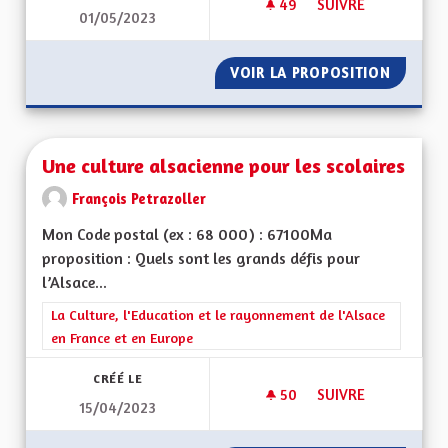
49
49 ABONNÉS
SUIVRE
01/05/2023
UNE ÉCONOMIE DE P
VOIR LA PROPOSITION
UNE ÉC
Une culture alsacienne pour les scolaires
François Petrazoller
Mon Code postal (ex : 68 000) : 67100Ma
proposition : Quels sont les grands défis pour
l’Alsace...
Filtrer les résultats de la catégorie : La Culture, l'Education e
La Culture, l'Education et le rayonnement de l'Alsace
en France et en Europe
CRÉÉ LE
50
50 ABONNÉS
SUIVRE
15/04/2023
UNE CULTURE ALSA