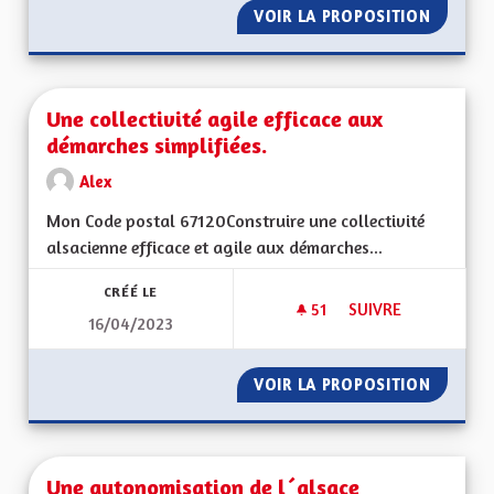
VOIR LA PROPOSITION
UNE CU
Une collectivité agile efficace aux
démarches simplifiées.
Alex
Mon Code postal 67120Construire une collectivité
alsacienne efficace et agile aux démarches...
CRÉÉ LE
51
51 ABONNÉS
SUIVRE
16/04/2023
UNE COLLECTIVITÉ 
VOIR LA PROPOSITION
UNE COL
Une autonomisation de l´alsace