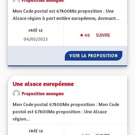
Proposition anonyme
Mon Code postal est 67800Ma proposition : Une
Alsace région à part entière européenne, donnant...
CRÉÉ LE
49
49 ABONNÉS
SUIVRE
04/05/2023
UNE ALSACE EURO
VOIR LA PROPOSITION
UNE AL
Une alsace européenne
Proposition anonyme
Mon Code postal 67800Ma proposition : Mon Code
postal est 67800Ma proposition : Une Alsace
région...
CRÉÉ LE