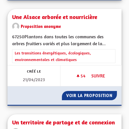
Une Alsace arborée et nourricière
Proposition anonyme
67250Plantons dans toutes les communes des
arbres fruitiers variés et plus largement de la...
Filtrer les résultats de la catégorie : Les transitions énergéti
Les transitions énergétiques, écologiques,
environnementales et climatiques
CRÉÉ LE
54
54 ABONNÉS
SUIVRE
21/04/2023
UNE ALSACE ARBOR
VOIR LA PROPOSITION
UNE AL
Un territoire de partage et de connexion