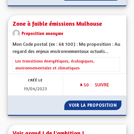
Zone à faible émissions Mulhouse
Proposition anonyme
Mon Code postal (ex : 68 100) : Ma proposition : Au
regard des enjeux environnementaux actuels...
Filtrer les résultats de la catégorie : Les transitions énergéti
Les transitions énergétiques, écologiques,
environnementales et climatiques
CRÉÉ LE
50
50 ABONNÉS
SUIVRE
19/04/2023
ZONE À FAIBLE ÉM
VOIR LA PROPOSITION
ZONE À
Voir grand ! de l'ambition !