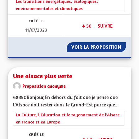
Filtrer les résultats de la catégorie : Les transitions énergéti
Les transitions énergétiques, écologiques,
environnementales et climatiques
CRÉÉ LE
50
50 ABONNÉS
SUIVRE
11/07/2023
UNE ALSACE QUI AD
VOIR LA PROPOSITION
UNE AL
Une alsace plus verte
Proposition anonyme
68350Bonjour,En dehors du fait que je pense que
l'Alsace doit rester dans le Grand-Est parce que...
Filtrer les résultats de la catégorie : La Culture, l'Education e
La Culture, l'Education et le rayonnement de l'Alsace
en France et en Europe
CRÉÉ LE