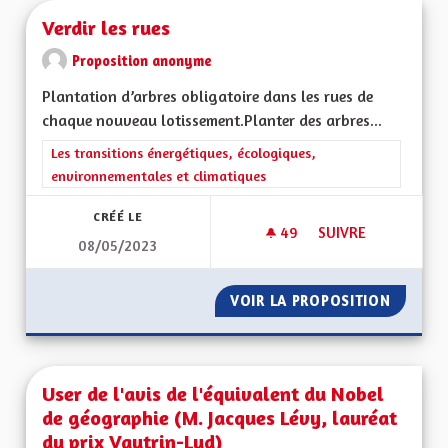
Verdir les rues
Proposition anonyme
Plantation d’arbres obligatoire dans les rues de
chaque nouveau lotissement.Planter des arbres...
Filtrer les résultats de la catégorie : Les transitions énergéti
Les transitions énergétiques, écologiques,
environnementales et climatiques
CRÉÉ LE
49
49 ABONNÉS
SUIVRE
08/05/2023
VERDIR LES RUES
VOIR LA PROPOSITION
VERDIR 
User de l'avis de l'équivalent du Nobel
de géographie (M. Jacques Lévy, lauréat
du prix Vautrin-Lud)