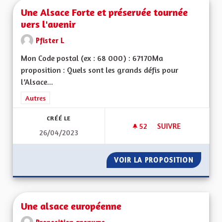
Une Alsace Forte et préservée tournée
vers l'avenir
Pfister L
Mon Code postal (ex : 68 000) : 67170Ma
proposition : Quels sont les grands défis pour
l’Alsace...
Filtrer les résultats de la catégorie : Autres
Autres
CRÉÉ LE
52
52 ABONNÉS
SUIVRE
26/04/2023
UNE ALSACE FORTE 
VOIR LA PROPOSITION
UNE AL
Une alsace européenne