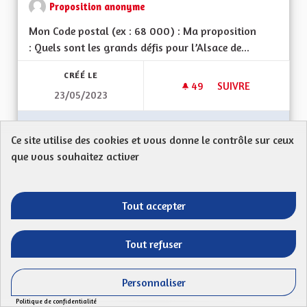
Proposition anonyme
Mon Code postal (ex : 68 000) : Ma proposition
: Quels sont les grands défis pour l’Alsace de...
CRÉÉ LE
49
49 ABONNÉS
SUIVRE
23/05/2023
UN TERRITOIRE DE 
VOIR LA PROPOSITION
UN TER
Ce site utilise des cookies et vous donne le contrôle sur ceux
que vous souhaitez activer
Un peu de sérieux, s'il vous plaît
Tout accepter
Proposition anonyme
Mon Code postal 67870Il y a quelques années, la
Tout refuser
région a laissé passer une chance en rejetant un...
Personnaliser
Filtrer les résultats de la catégorie : Autres
Autres
Politique de confidentialité