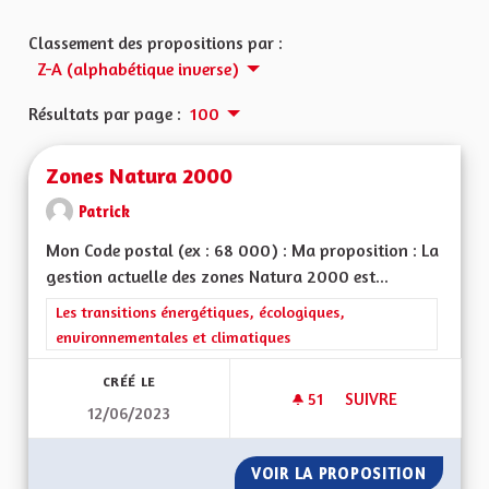
Classement des propositions par :
Z-A (alphabétique inverse)
Résultats par page :
100
Zones Natura 2000
Patrick
Mon Code postal (ex : 68 000) : Ma proposition : La
gestion actuelle des zones Natura 2000 est...
Filtrer les résultats de la catégorie : Les transitions énergéti
Les transitions énergétiques, écologiques,
environnementales et climatiques
CRÉÉ LE
51
51 ABONNÉS
SUIVRE
12/06/2023
ZONES NATURA 20
VOIR LA PROPOSITION
ZONES 