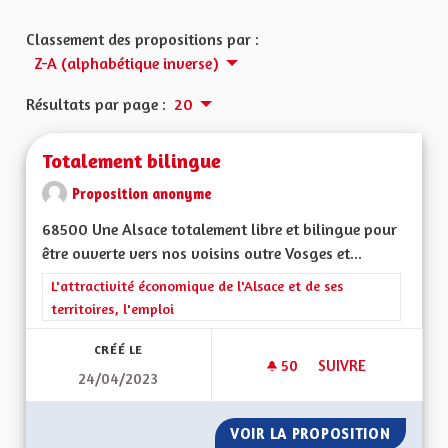
Classement des propositions par :
Z-A (alphabétique inverse)
Résultats par page :
20
Totalement bilingue
Proposition anonyme
68500 Une Alsace totalement libre et bilingue pour
être ouverte vers nos voisins outre Vosges et...
Filtrer les résultats de la catégorie : L'attractivité économique 
L'attractivité économique de l'Alsace et de ses
territoires, l'emploi
CRÉÉ LE
50
50 ABONNÉS
SUIVRE
24/04/2023
TOTALEMENT BILIN
VOIR LA PROPOSITION
TOTALE