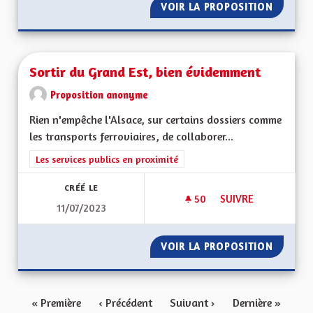
VOIR LA PROPOSITION
SORTIR 
Sortir du Grand Est, bien évidemment
Proposition anonyme
Rien n'empêche l'Alsace, sur certains dossiers comme
les transports ferroviaires, de collaborer...
Filtrer les résultats de la catégorie : Les services publics en pro
Les services publics en proximité
CRÉÉ LE
50
50 ABONNÉS
SUIVRE
11/07/2023
SORTIR DU GRAND E
VOIR LA PROPOSITION
SORTIR
« Première
‹ Précédent
Suivant ›
Dernière »