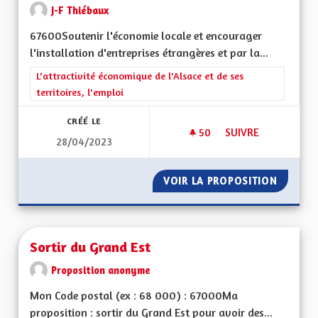
J-F Thiébaux
67600Soutenir l'économie locale et encourager
l'installation d'entreprises étrangères et par la...
Filtrer les résultats de la catégorie : L'attractivité économique 
L'attractivité économique de l'Alsace et de ses
territoires, l'emploi
CRÉÉ LE
50
50 ABONNÉS
SUIVRE
28/04/2023
SOUTENIR L'ACTIV
VOIR LA PROPOSITION
SOUTEN
Sortir du Grand Est
Proposition anonyme
Mon Code postal (ex : 68 000) : 67000Ma
proposition : sortir du Grand Est pour avoir des...