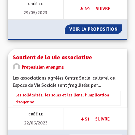
CRÉÉ LE
49
49 ABONNÉS
SUIVRE
29/05/2023
SUBVENTION ÉCONO
VOIR LA PROPOSITION
SUBVEN
Soutient de la vie associative
Proposition anonyme
Les associations agréées Centre Socio-culturel ou
Espace de Vie Sociale sont fragilisées par...
Filtrer les résultats de la catégorie : Les solidarités, les soins e
Les solidarités, les soins et les liens, l'implication
citoyenne
CRÉÉ LE
51
51 ABONNÉS
SUIVRE
22/06/2023
SOUTIENT DE LA VI