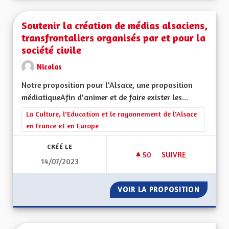
Soutenir la création de médias alsaciens,
transfrontaliers organisés par et pour la
société civile
Nicolas
Notre proposition pour l'Alsace, une proposition
médiatiqueAfin d'animer et de faire exister les...
Filtrer les résultats de la catégorie : La Culture, l'Education e
La Culture, l'Education et le rayonnement de l'Alsace
en France et en Europe
CRÉÉ LE
50
50 ABONNÉS
SUIVRE
14/07/2023
SOUTENIR LA CRÉAT
VOIR LA PROPOSITION
SOUTEN