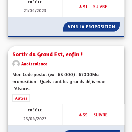
CRÉÉ LE
51
51 ABONNÉS
SUIVRE
21/04/2023
SORTIR DU GRAND 
VOIR LA PROPOSITION
SORTIR
Sortir du Grand Est, enfin !
Anotrealsace
Mon Code postal (ex : 68 000) : 67000Ma
proposition : Quels sont les grands défis pour
l’Alsace...
Filtrer les résultats de la catégorie : Autres
Autres
CRÉÉ LE
55
55 ABONNÉS
SUIVRE
23/04/2023
SORTIR DU GRAND E