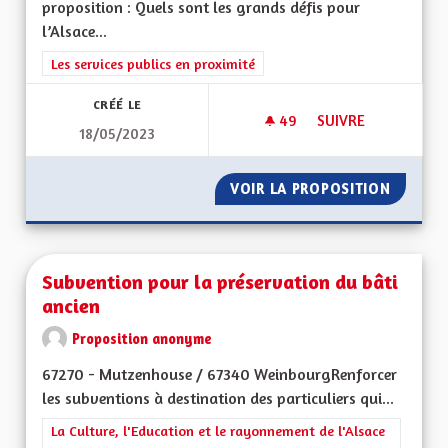
proposition : Quels sont les grands défis pour
l’Alsace...
Filtrer les résultats de la catégorie : Les services publics en pro
Les services publics en proximité
CRÉÉ LE
49
49 ABONNÉS
SUIVRE
18/05/2023
SUPPRESSION DE LA
VOIR LA PROPOSITION
SUPPRE
Subvention pour la préservation du bâti
ancien
Proposition anonyme
67270 - Mutzenhouse / 67340 WeinbourgRenforcer
les subventions à destination des particuliers qui...
Filtrer les résultats de la catégorie : La Culture, l'Education e
La Culture, l'Education et le rayonnement de l'Alsace