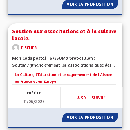
VOIR LA PROPOSITION
SOUTIEN
Soutien aux associtations et à la culture
locale.
FISCHER
Mon Code postal : 67350Ma proposition :
Soutenir financièrement les associations avec des...
Filtrer les résultats de la catégorie : La Culture, l'Education e
La Culture, l'Education et le rayonnement de l'Alsace
en France et en Europe
CRÉÉ LE
50
50 ABONNÉS
SUIVRE
11/05/2023
SOUTIEN AUX ASSOC
VOIR LA PROPOSITION
SOUTIE