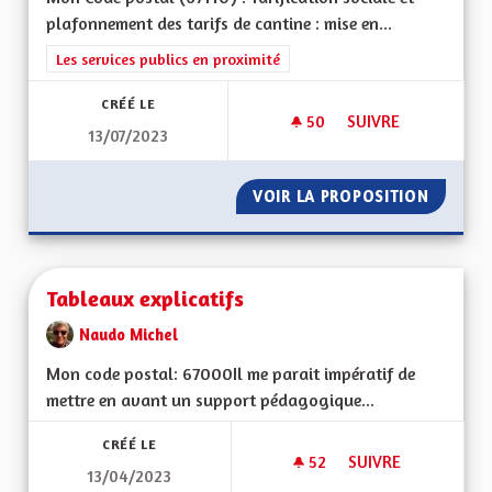
plafonnement des tarifs de cantine : mise en...
Filtrer les résultats de la catégorie : Les services publics en pro
Les services publics en proximité
CRÉÉ LE
50
50 ABONNÉS
SUIVRE
13/07/2023
TARIFICATION SOCI
VOIR LA PROPOSITION
TARIFI
Tableaux explicatifs
Naudo Michel
Mon code postal: 67000 Il me parait impératif de
mettre en avant un support pédagogique...
CRÉÉ LE
52
52 ABONNÉS
SUIVRE
13/04/2023
TABLEAUX EXPLICAT