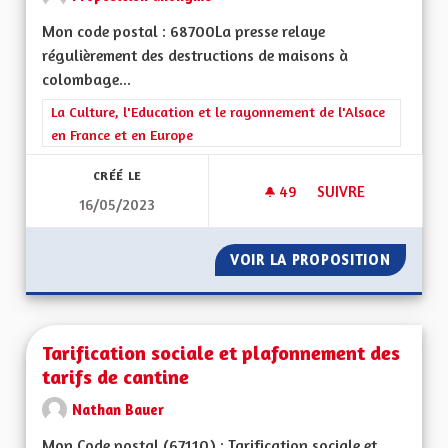
Mon code postal : 68700La presse relaye
régulièrement des destructions de maisons à
colombage...
Filtrer les résultats de la catégorie : La Culture, l'Education e
La Culture, l'Education et le rayonnement de l'Alsace
en France et en Europe
CRÉÉ LE
49
49 ABONNÉS
SUIVRE
16/05/2023
TAXE DISSUASIVE À
VOIR LA PROPOSITION
TAXE D
Tarification sociale et plafonnement des
tarifs de cantine
Nathan Bauer
Mon Code postal (67110) : Tarification sociale et