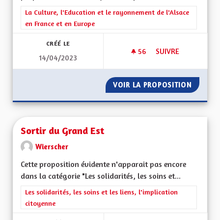
Filtrer les résultats de la catégorie : La Culture, l'Education e
La Culture, l'Education et le rayonnement de l'Alsace
en France et en Europe
CRÉÉ LE
56
56 ABONNÉS
SUIVRE
14/04/2023
SORTIR DU GRAND 
VOIR LA PROPOSITION
SORTIR
Sortir du Grand Est
Wierscher
Cette proposition évidente n'apparait pas encore
dans la catégorie "Les solidarités, les soins et...
Filtrer les résultats de la catégorie : Les solidarités, les soins e
Les solidarités, les soins et les liens, l'implication
citoyenne