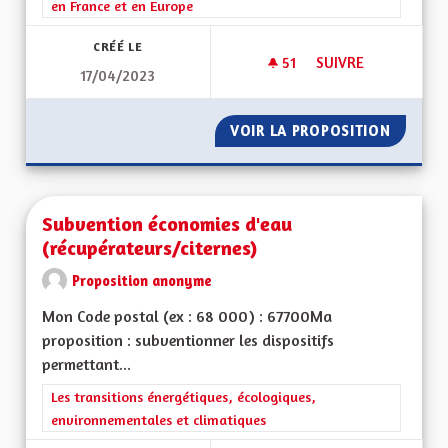
en France et en Europe
CRÉÉ LE
51
51 ABONNÉS
SUIVRE
17/04/2023
SUBVENTION POUR 
VOIR LA PROPOSITION
SUBVEN
Subvention économies d'eau
(récupérateurs/citernes)
Proposition anonyme
Mon Code postal (ex : 68 000) : 67700Ma
proposition : subventionner les dispositifs
permettant...
Filtrer les résultats de la catégorie : Les transitions énergéti
Les transitions énergétiques, écologiques,
environnementales et climatiques