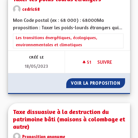
cedric68
Mon Code postal (ex : 68 000) : 68000Ma
proposition : Taxer les poids-lourds étrangers qui...
Filtrer les résultats de la catégorie : Les transitions énergéti
Les transitions énergétiques, écologiques,
environnementales et climatiques
CRÉÉ LE
51
51 ABONNÉS
SUIVRE
18/05/2023
TAXER LES POIDS-
VOIR LA PROPOSITION
TAXER 
Taxe dissuasive à la destruction du
patrimoine bâti (maisons à colombage et
autre)
Proposition anonyme