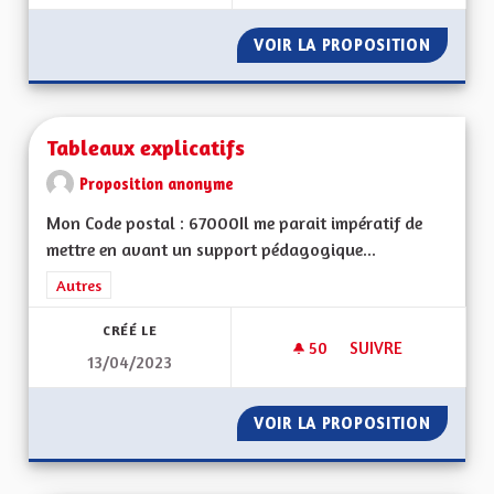
VOIR LA PROPOSITION
TABLEA
Tableaux explicatifs
Proposition anonyme
Mon Code postal : 67000Il me parait impératif de
mettre en avant un support pédagogique...
Filtrer les résultats de la catégorie : Autres
Autres
CRÉÉ LE
50
50 ABONNÉS
SUIVRE
13/04/2023
TABLEAUX EXPLICAT
VOIR LA PROPOSITION
TABLEA