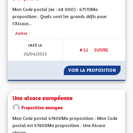
Mon Code postal (ex : 68 000) : 67170Ma
proposition : Quels sont les grands défis pour
l’Alsace...
Filtrer les résultats de la catégorie : Autres
Autres
CRÉÉ LE
52
52 ABONNÉS
SUIVRE
26/04/2023
UNE ALSACE FORTE 
VOIR LA PROPOSITION
UNE AL
Une alsace européenne
Proposition anonyme
Mon Code postal 67800Ma proposition : Mon Code
postal est 67800Ma proposition : Une Alsace
région...