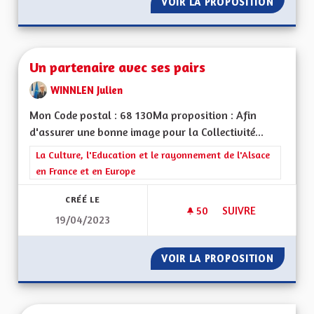
VOIR LA PROPOSITION
UN PEU 
Un partenaire avec ses pairs
WINNLEN Julien
Mon Code postal : 68 130Ma proposition : Afin
d'assurer une bonne image pour la Collectivité...
Filtrer les résultats de la catégorie : La Culture, l'Education e
La Culture, l'Education et le rayonnement de l'Alsace
en France et en Europe
CRÉÉ LE
50
50 ABONNÉS
SUIVRE
19/04/2023
UN PARTENAIRE AVE
VOIR LA PROPOSITION
UN PART