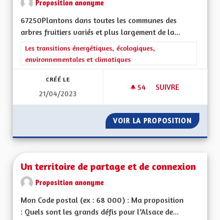
Proposition anonyme
67250Plantons dans toutes les communes des
arbres fruitiers variés et plus largement de la...
Filtrer les résultats de la catégorie : Les transitions énergéti
Les transitions énergétiques, écologiques,
environnementales et climatiques
CRÉÉ LE
54
54 ABONNÉS
SUIVRE
21/04/2023
UNE ALSACE ARBOR
VOIR LA PROPOSITION
UNE AL
Un territoire de partage et de connexion
Proposition anonyme
Mon Code postal (ex : 68 000) : Ma proposition
: Quels sont les grands défis pour l’Alsace de...