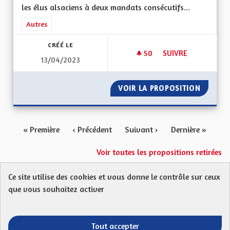
les élus alsaciens à deux mandats consécutifs...
Filtrer les résultats de la catégorie : Autres
Autres
CRÉÉ LE
50
50 ABONNÉS
SUIVRE
13/04/2023
UN MAXIMUM DE DE
VOIR LA PROPOSITION
UN MAX
« Première
‹ Précédent
Suivant ›
Dernière »
Voir toutes les propositions retirées
Ce site utilise des cookies et vous donne le contrôle sur ceux
Protection des Données
Charte de contribution
que vous souhaitez activer
Mentions légales
FAQ
CGU
Droit d’interpellation citoyenne : comment ça marche ?
Télécharger les fichiers Open Data
Tout accepter