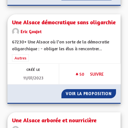
Une Alsace démocratique sans oligarchie
Eric Goujot
67230+ Une Alsace où l'on sorte de la démocratie
oligarchique : - obliger les élus à rencontrer...
Filtrer les résultats de la catégorie : Autres
Autres
CRÉÉ LE
50
50 ABONNÉS
SUIVRE
11/07/2023
UNE ALSACE DÉMOC
VOIR LA PROPOSITION
UNE AL
Une Alsace arborée et nourricière