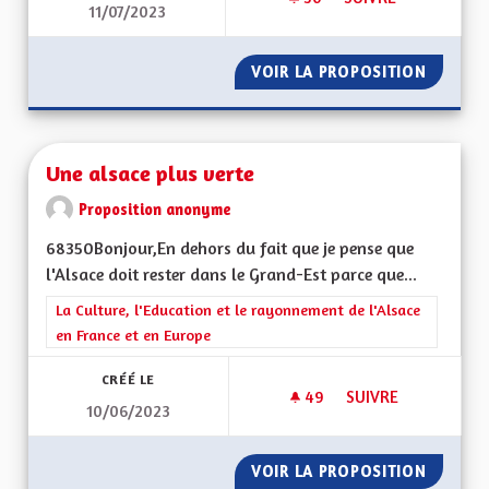
11/07/2023
UNE ALSACE QUI AD
VOIR LA PROPOSITION
UNE AL
Une alsace plus verte
Proposition anonyme
68350Bonjour,En dehors du fait que je pense que
l'Alsace doit rester dans le Grand-Est parce que...
Filtrer les résultats de la catégorie : La Culture, l'Education e
La Culture, l'Education et le rayonnement de l'Alsace
en France et en Europe
CRÉÉ LE
49
49 ABONNÉS
SUIVRE
10/06/2023
UNE ALSACE PLUS V
VOIR LA PROPOSITION
UNE AL