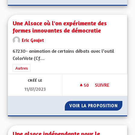
Une Alsace où l'on expérimente des
formes innovantes de démocratie
Eric Goujot
67230- animation de certains débats avec l'outil
ColorVote (Cf....
Filtrer les résultats de la catégorie : Autres
Autres
CRÉÉ LE
50
50 ABONNÉS
SUIVRE
11/07/2023
UNE ALSACE OÙ L'
VOIR LA PROPOSITION
UNE AL
Une alsace indépendante pour le