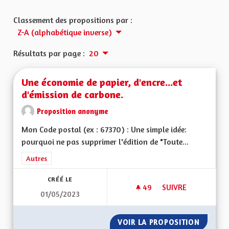
Classement des propositions par :
Z-A (alphabétique inverse)
Résultats par page :
20
Une économie de papier, d'encre...et
d'émission de carbone.
Proposition anonyme
Mon Code postal (ex : 67370) : Une simple idée:
pourquoi ne pas supprimer l'édition de "Toute...
Filtrer les résultats de la catégorie : Autres
Autres
CRÉÉ LE
49
49 ABONNÉS
SUIVRE
01/05/2023
UNE ÉCONOMIE DE P
VOIR LA PROPOSITION
UNE ÉC