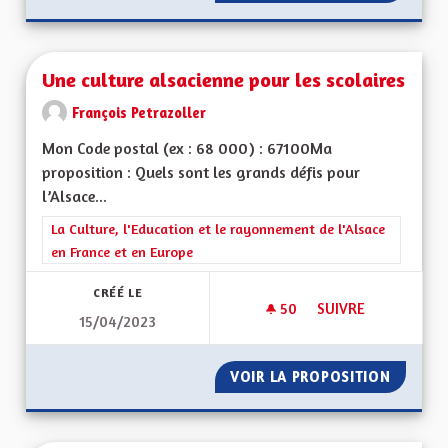
Une culture alsacienne pour les scolaires
François Petrazoller
Mon Code postal (ex : 68 000) : 67100Ma
proposition : Quels sont les grands défis pour
l’Alsace...
Filtrer les résultats de la catégorie : La Culture, l'Education e
La Culture, l'Education et le rayonnement de l'Alsace
en France et en Europe
CRÉÉ LE
50
50 ABONNÉS
SUIVRE
15/04/2023
UNE CULTURE ALSA
VOIR LA PROPOSITION
UNE CU