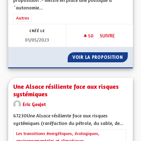
proposition :- mettre en place une politique d
´autonomie...
Filtrer les résultats de la catégorie : Autres
Autres
CRÉÉ LE
50
50 ABONNÉS
SUIVRE
01/05/2023
UNE AUTONOMISATI
VOIR LA PROPOSITION
UNE AU
Une Alsace résiliente face aux risques
systémiques
Eric Goujot
67230Une Alsace résiliente face aux risques
systémiques (raréfaction du pétrole, du sable, de...
Filtrer les résultats de la catégorie : Les transitions énergéti
Les transitions énergétiques, écologiques,
environnementales et climatiques