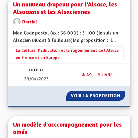
Un nouveau drapeau pour l'Alsace, les
Alsaciens et les Alsaciennes
Darcial
Mon Code postal (ex : 68 000) : 31100 (je suis un
Alsacien vivant à Toulouse)Ma proposition : Il...
Filtrer les résultats de la catégorie : La Culture, l'Education e
La Culture, l'Education et le rayonnement de l'Alsace
en France et en Europe
CRÉÉ LE
49
49 ABONNÉS
SUIVRE
30/04/2023
UN NOUVEAU DRAPEA
VOIR LA PROPOSITION
UN NOU
Un modèle d'acccompagnement pour les
ainés