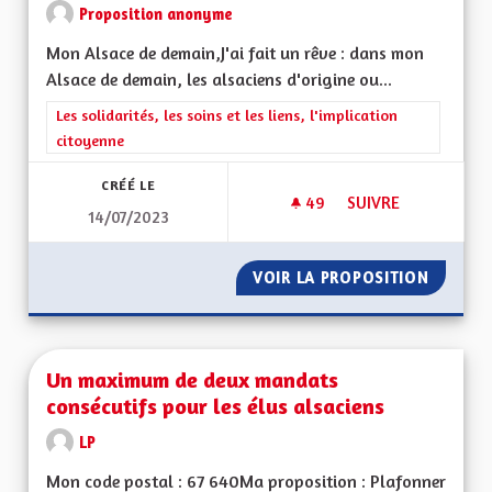
Proposition anonyme
Mon Alsace de demain,J'ai fait un rêve : dans mon
Alsace de demain, les alsaciens d'origine ou...
Filtrer les résultats de la catégorie : Les solidarités, les soins e
Les solidarités, les soins et les liens, l'implication
citoyenne
CRÉÉ LE
49
49 ABONNÉS
SUIVRE
14/07/2023
UN MODÈLE D'ACCC
VOIR LA PROPOSITION
UN MOD
Un maximum de deux mandats
consécutifs pour les élus alsaciens
LP
Mon code postal : 67 640Ma proposition : Plafonner