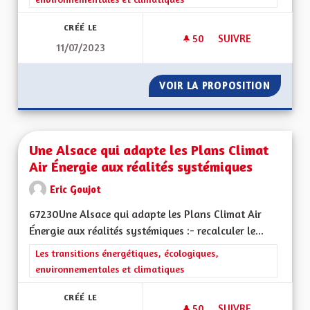
CRÉÉ LE
50
50 ABONNÉS
SUIVRE
11/07/2023
UNE ALSACE RÉSILI
VOIR LA PROPOSITION
UNE AL
Une Alsace qui adapte les Plans Climat
Air Énergie aux réalités systémiques
Eric Goujot
67230Une Alsace qui adapte les Plans Climat Air
Énergie aux réalités systémiques :- recalculer le...
Filtrer les résultats de la catégorie : Les transitions énergéti
Les transitions énergétiques, écologiques,
environnementales et climatiques
CRÉÉ LE
50
50 ABONNÉS
SUIVRE