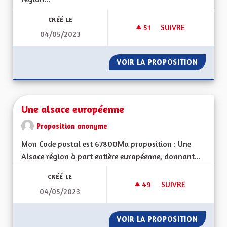
CRÉÉ LE
51
51 ABONNÉS
SUIVRE
04/05/2023
UNE ALSACE EURO
VOIR LA PROPOSITION
UNE AL
Une alsace européenne
Proposition anonyme
Mon Code postal est 67800Ma proposition : Une
Alsace région à part entière européenne, donnant...
CRÉÉ LE
49
49 ABONNÉS
SUIVRE
04/05/2023
UNE ALSACE EURO
VOIR LA PROPOSITION
UNE AL