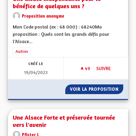
bénéfice de quelques uns ?
Proposition anonyme
Mon Code postal (ex : 68 000) : 68240Ma
proposition : Quels sont les grands défis pour
l’Alsace...
Filtrer les résultats de la catégorie : Autres
Autres
CRÉÉ LE
49
49 ABONNÉS
SUIVRE
19/04/2023
UNE ALSACE INDÉPE
VOIR LA PROPOSITION
UNE AL
Une Alsace Forte et préservée tournée
vers l'avenir
Pfister L