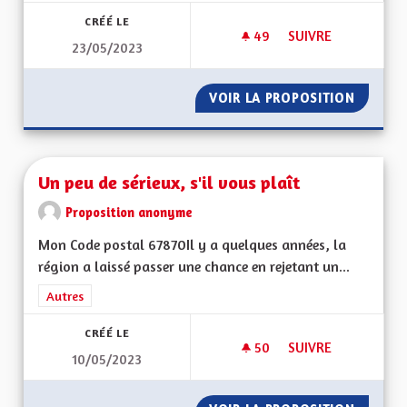
CRÉÉ LE
49
49 ABONNÉS
SUIVRE
23/05/2023
UN TERRITOIRE DE 
VOIR LA PROPOSITION
UN TER
Un peu de sérieux, s'il vous plaît
Proposition anonyme
Mon Code postal 67870Il y a quelques années, la
région a laissé passer une chance en rejetant un...
Filtrer les résultats de la catégorie : Autres
Autres
CRÉÉ LE
50
50 ABONNÉS
SUIVRE
10/05/2023
UN PEU DE SÉRIEUX,