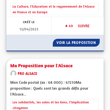
Filtrer les résultats de la catégorie : La Culture, l'Education e
La Culture, l'Education et le rayonnement de l'Alsace
en France et en Europe
CRÉÉ LE
49
49 ABONNÉS
SUIVRE
13/04/2023
PROPOSITION ÉDUC
VOIR LA PROPOSITION
PROPOS
Ma Proposition pour l'Alsace
PRO ALSACE
Mon Code postal (ex : 68 000) : 67210Ma
proposition : Quels sont les grands défis pour
l’Alsace...
Filtrer les résultats de la catégorie : Les solidarités, les soins e
Les solidarités, les soins et les liens, l'implication
citoyenne