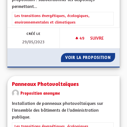
permettant...
Filtrer les résultats de la catégorie : Les transitions énergéti
Les transitions énergétiques, écologiques,
environnementales et climatiques
CRÉÉ LE
49
49 ABONNÉS
SUIVRE
29/05/2023
SUBVENTION ÉCONO
VOIR LA PROPOSITION
SUBVEN
Panneaux Photovoltaïques
Proposition anonyme
Installation de panneaux photovoltaïques sur
l’ensemble des bâtiments de l’administration
publique.
Filtrer les résultats de la catégorie : Les transitions énergéti
Les transitions énergétiques, écologiques,