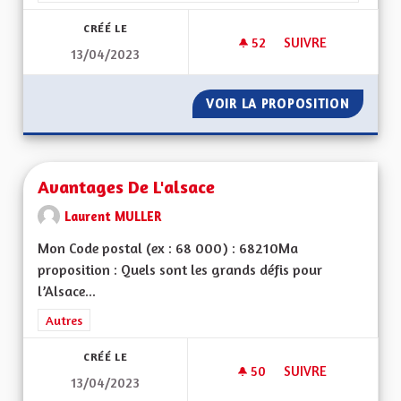
CRÉÉ LE
52
52 ABONNÉS
SUIVRE
13/04/2023
MA PROPOSITION P
VOIR LA PROPOSITION
MA PRO
Avantages De L'alsace
Laurent MULLER
Mon Code postal (ex : 68 000) : 68210Ma
proposition : Quels sont les grands défis pour
l’Alsace...
Filtrer les résultats de la catégorie : Autres
Autres
CRÉÉ LE
50
50 ABONNÉS
SUIVRE
13/04/2023
AVANTAGES DE L'AL