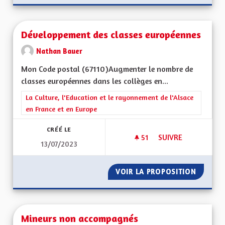
Développement des classes européennes
Nathan Bauer
Mon Code postal (67110)Augmenter le nombre de
classes européennes dans les collèges en...
Filtrer les résultats de la catégorie : La Culture, l'Education e
La Culture, l'Education et le rayonnement de l'Alsace
en France et en Europe
CRÉÉ LE
51
51 ABONNÉS
SUIVRE
13/07/2023
DÉVELOPPEMENT DE
VOIR LA PROPOSITION
DÉVELO
Mineurs non accompagnés