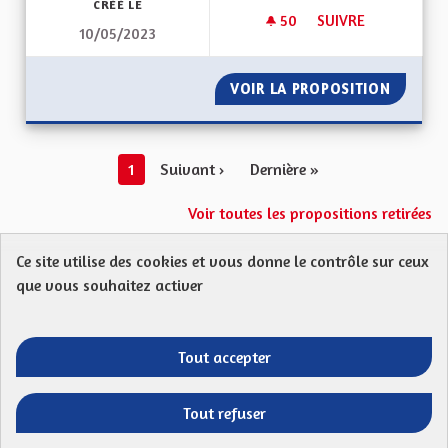
CRÉÉ LE
50
50 ABONNÉS
SUIVRE
10/05/2023
INSPIRATIONS TRAN
VOIR LA PROPOSITION
INSPIR
1
Suivant ›
Dernière »
Voir toutes les propositions retirées
Ce site utilise des cookies et vous donne le contrôle sur ceux
Protection des Données
Charte de contribution
que vous souhaitez activer
Mentions légales
FAQ
CGU
Droit d’interpellation citoyenne : comment ça marche ?
Télécharger les fichiers Open Data
Tout accepter
Entre vos mains - Collectivité européenne 
Entre vos mains - Collectivité euro
Entre vos mains - Collectivité
Entre vos mains - Collect
Tout refuser
Site réalisé par
Open Source Politics
grâce au
logiciel libre