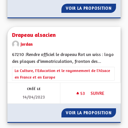
VOIR LA PROPOSITION
RÉNOVA
Drapeau alsacien
Jordan
67210 :Rendre officiel le drapeau Rot un wiss : logo
des plaques d'immatriculation, fronton des...
Filtrer les résultats de la catégorie : La Culture, l'Education e
La Culture, l'Education et le rayonnement de l'Alsace
en France et en Europe
CRÉÉ LE
53
53 ABONNÉS
SUIVRE
14/04/2023
DRAPEAU ALSACIEN
VOIR LA PROPOSITION
DRAPEA