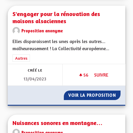
S'engager pour la rénovation des
maisons alsaciennes
Proposition anonyme
Elles disparaissent les unes après les autres...
malheureusement ! La Collectivité européenne...
Filtrer les résultats de la catégorie : Autres
Autres
CRÉÉ LE
56
56 ABONNÉS
SUIVRE
13/04/2023
S'ENGAGER POUR L
VOIR LA PROPOSITION
S'ENGA
Nuisances sonores en montagne…
Proposition anonyme