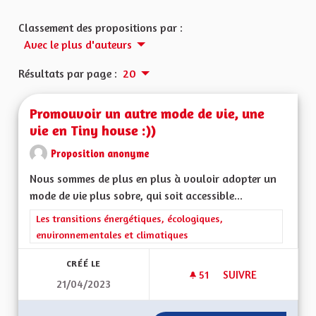
Classement des propositions par :
Avec le plus d'auteurs
Résultats par page :
20
Promouvoir un autre mode de vie, une
vie en Tiny house :))
Proposition anonyme
Nous sommes de plus en plus à vouloir adopter un
mode de vie plus sobre, qui soit accessible...
Filtrer les résultats de la catégorie : Les transitions énergéti
Les transitions énergétiques, écologiques,
environnementales et climatiques
CRÉÉ LE
51
51 ABONNÉS
SUIVRE
21/04/2023
PROMOUVOIR UN AUT