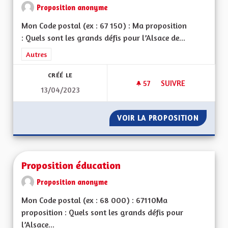
Proposition anonyme
Mon Code postal (ex : 67 150) : Ma proposition
: Quels sont les grands défis pour l’Alsace de...
Filtrer les résultats de la catégorie : Autres
Autres
CRÉÉ LE
57
57 ABONNÉS
SUIVRE
13/04/2023
POUR UNE ALSACE
VOIR LA PROPOSITION
POUR U
Proposition éducation
Proposition anonyme
Mon Code postal (ex : 68 000) : 67110Ma
proposition : Quels sont les grands défis pour
l’Alsace...