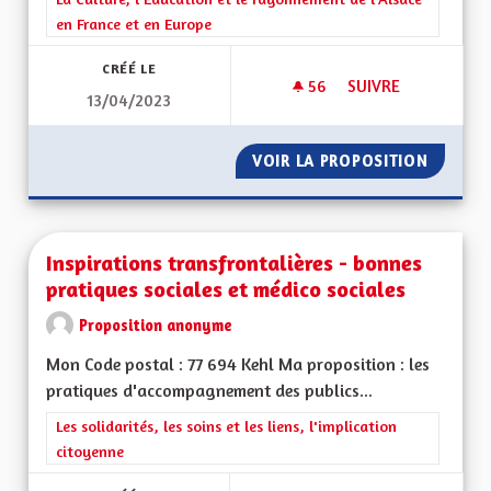
en France et en Europe
CRÉÉ LE
56
56 ABONNÉS
SUIVRE
13/04/2023
UNE RÉGION ALSAC
VOIR LA PROPOSITION
UNE RÉ
Inspirations transfrontalières - bonnes
pratiques sociales et médico sociales
Proposition anonyme
Mon Code postal : 77 694 Kehl Ma proposition : les
pratiques d'accompagnement des publics...
Filtrer les résultats de la catégorie : Les solidarités, les soins e
Les solidarités, les soins et les liens, l'implication
citoyenne