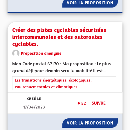
VOIR LA PROPOSITION
PROMOU
Créer des pistes cyclables sécurisées
intercommunales et des autoroutes
cyclables.
Proposition anonyme
Mon Code postal 67170 : Ma proposition : Le plus
grand défi pour demain sera la mobilité.Il est...
Filtrer les résultats de la catégorie : Les transitions énergéti
Les transitions énergétiques, écologiques,
environnementales et climatiques
CRÉÉ LE
52
52 ABONNÉS
SUIVRE
17/04/2023
CRÉER DES PISTES 
VOIR LA PROPOSITION
CRÉER 