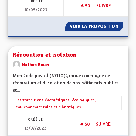
CRÉÉ LE
50
50 ABONNÉS
SUIVRE
10/05/2023
DÉPARTEMENT RÉG
VOIR LA PROPOSITION
DÉPART
Rénovation et isolation
Nathan Bauer
Mon Code postal (67110)Grande campagne de
rénovation et d’isolation de nos bâtiments publics
et...
Filtrer les résultats de la catégorie : Les transitions énergéti
Les transitions énergétiques, écologiques,
environnementales et climatiques
CRÉÉ LE
50
50 ABONNÉS
SUIVRE
13/07/2023
RÉNOVATION ET IS