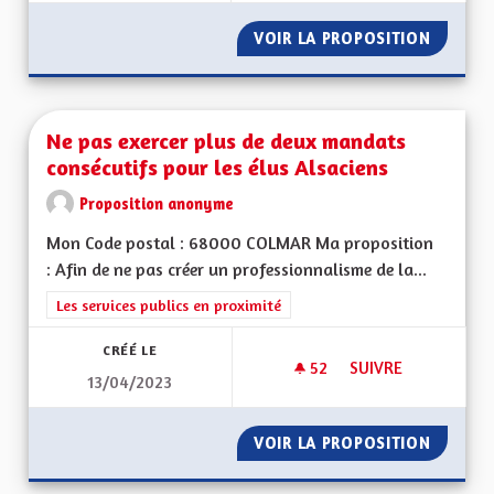
VOIR LA PROPOSITION
AVANTA
Ne pas exercer plus de deux mandats
consécutifs pour les élus Alsaciens
Proposition anonyme
Mon Code postal : 68000 COLMAR Ma proposition
: Afin de ne pas créer un professionnalisme de la...
Filtrer les résultats de la catégorie : Les services publics en pro
Les services publics en proximité
CRÉÉ LE
52
52 ABONNÉS
SUIVRE
13/04/2023
NE PAS EXERCER PL
VOIR LA PROPOSITION
NE PAS