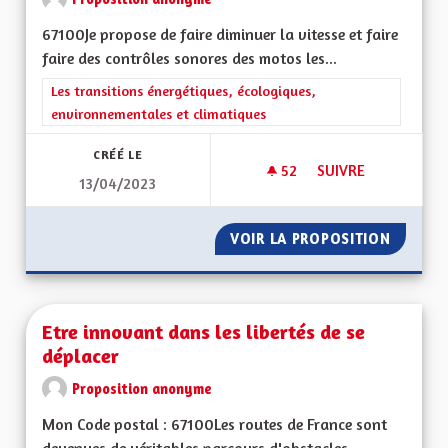
67100Je propose de faire diminuer la vitesse et faire
faire des contrôles sonores des motos les...
Filtrer les résultats de la catégorie : Les transitions énergéti
Les transitions énergétiques, écologiques,
environnementales et climatiques
CRÉÉ LE
52
52 ABONNÉS
SUIVRE
13/04/2023
NUISANCES SONOR
VOIR LA PROPOSITION
NUISAN
Etre innovant dans les libertés de se
déplacer
Proposition anonyme
Mon Code postal : 67100Les routes de France sont