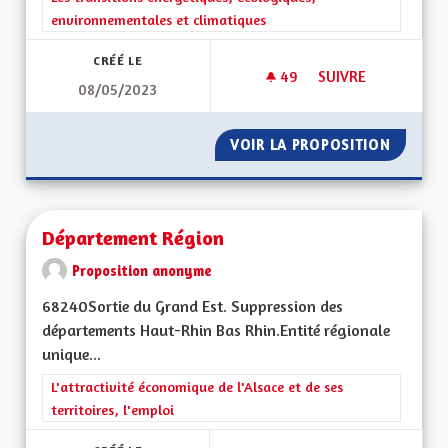
environnementales et climatiques
CRÉÉ LE
49
49 ABONNÉS
SUIVRE
08/05/2023
PANNEAUX PHOTOV
VOIR LA PROPOSITION
PANNEA
Département Région
Proposition anonyme
68240Sortie du Grand Est. Suppression des
départements Haut-Rhin Bas Rhin.Entité régionale
unique...
Filtrer les résultats de la catégorie : L'attractivité économique 
L'attractivité économique de l'Alsace et de ses
territoires, l'emploi