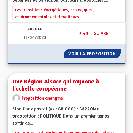
devenues de véritables parcours d'obstacles,...
Filtrer les résultats de la catégorie : Les transitions énergéti
Les transitions énergétiques, écologiques,
environnementales et climatiques
CRÉÉ LE
49
49 ABONNÉS
SUIVRE
13/04/2023
ETRE INNOVANT DAN
VOIR LA PROPOSITION
ETRE I
Une Région Alsace qui rayonne à
l'echelle européenne
Proposition anonyme
Mon Code postal (ex : 68 000) : 68220Ma
proposition : POLITIQUE Dans un premier temps
sortir de...
Filtrer les résultats de la catégorie : La Culture, l'Education e
La Culture, l'Education et le rayonnement de l'Alsace