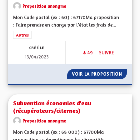
Proposition anonyme
Mon Code postal (ex : 60) : 67170Ma proposition
: Faire prendre en charge par l'état les frais de...
Filtrer les résultats de la catégorie : Autres
Autres
CRÉÉ LE
49
49 ABONNÉS
SUIVRE
13/04/2023
MINEURS NON ACC
VOIR LA PROPOSITION
MINEUR
Subvention économies d'eau
(récupérateurs/citernes)
Proposition anonyme
Mon Code postal (ex : 68 000) : 67700Ma
proposition : subventionner les dispositifs