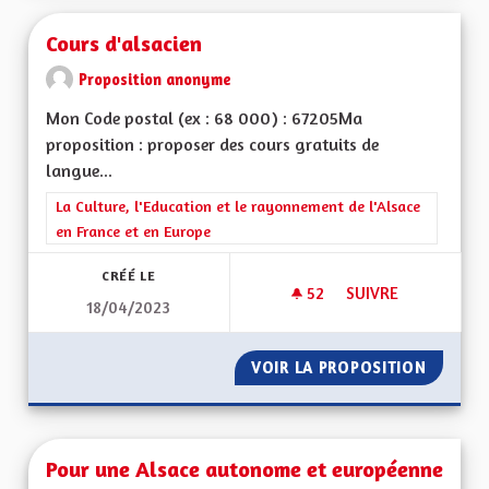
Cours d'alsacien
Proposition anonyme
Mon Code postal (ex : 68 000) : 67205Ma
proposition : proposer des cours gratuits de
langue...
Filtrer les résultats de la catégorie : La Culture, l'Education e
La Culture, l'Education et le rayonnement de l'Alsace
en France et en Europe
CRÉÉ LE
52
52 ABONNÉS
SUIVRE
18/04/2023
COURS D'ALSACIEN
VOIR LA PROPOSITION
COURS 
Pour une Alsace autonome et européenne