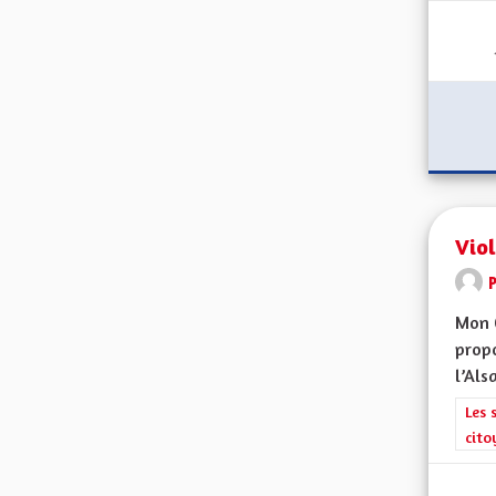
Vio
Mon C
propo
l’Alsa
Filt
Les 
cito