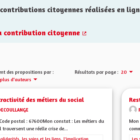
contributions citoyennes réalisées en lign
la contribution citoyenne
(Lien externe)
nt des propositions par :
Résultats par page :
20
 plus d'auteurs
tractivité des métiers du social
Rest
DECOULLANGE
ode postal : 67600Mon constat : Les métiers du
Mon 
l traversent une réelle crise de...
comm
rer les résultats de la catégorie : Les solidarités, les soins et les liens, 
solidarités, les soins et les liens, l'implication
Filt
Les 