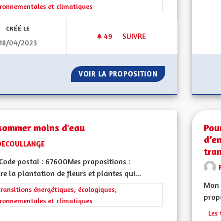
ronnementales et climatiques
CRÉÉ LE
49
49 ABONNÉS
SUIVRE
18/04/2023
BRIGADE VERTE ÉLARGIE À TO
VOIR LA PROPOSITION
BRIGADE VERTE É
sommer moins d'eau
Pou
d’e
DECOULLANGE
tra
ode postal : 67600Mes propositions :
re la plantation de fleurs et plantes qui...
Mon 
rer les résultats de la catégorie : Les transitions énergétiques, écolog
transitions énergétiques, écologiques,
propo
ronnementales et climatiques
Filt
Les 