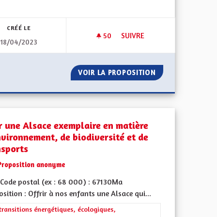
CRÉÉ LE
50
50 ABONNÉS
SUIVRE
18/04/2023
UT LE TERRITOIRE RURAL
CROISSANCE VERTE / VÉHICUL
LARGIE À TOUT LE TERRITOIRE RURAL
VOIR LA PROPOSITION
CROISSANCE VERT
r une Alsace exemplaire en matière
nvironnement, de biodiversité et de
nsports
Proposition anonyme
Code postal (ex : 68 000) : 67130Ma
iques, environnementales et climatiques
sition : Offrir à nos enfants une Alsace qui...
rer les résultats de la catégorie : Les transitions énergétiques, écolog
transitions énergétiques, écologiques,