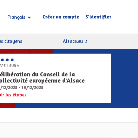
Créer un compte
S'identifier
Français
Choisir la langue
Sprache wählen
s citoyens
Alsace.eu
(Lien externe)
APE 4 SUR 4
élibération du Conseil de la
ollectivité européenne d'Alsace
8/12/2023 - 19/12/2023
oir les étapes