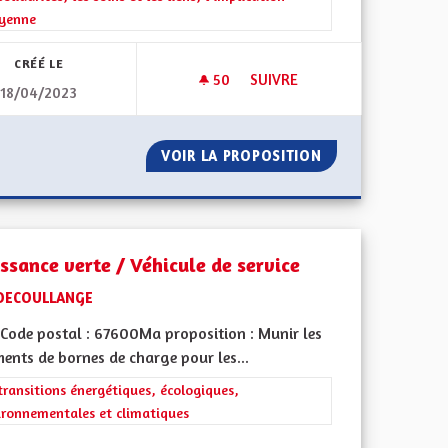
oyenne
CRÉÉ LE
50
50 ABONNÉS
SUIVRE
18/04/2023
DU SOCIAL
RESTAURANT SOLIDAIRE, INS
DES MÉTIERS DU SOCIAL
VOIR LA PROPOSITION
RESTAURANT SOLI
issance verte / Véhicule de service
DECOULLANGE
Code postal : 67600Ma proposition : Munir les
ents de bornes de charge pour les...
rer les résultats de la catégorie : Les transitions énergétiques, écolog
transitions énergétiques, écologiques,
ironnementales et climatiques
iques, environnementales et climatiques