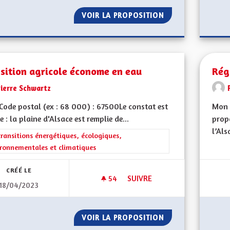
VOIR LA PROPOSITION
GUICHETS UNIQU
sition agricole économe en eau
Rég
Pierre Schwartz
ode postal (ex : 68 000) : 67500Le constat est
Mon 
e : la plaine d'Alsace est remplie de...
propo
l’Als
rer les résultats de la catégorie : Les transitions énergétiques, écolog
transitions énergétiques, écologiques,
ronnementales et climatiques
CRÉÉ LE
54
54 ABONNÉS
SUIVRE
18/04/2023
TRANSITION AGRICOLE ÉCON
VOIR LA PROPOSITION
TRANSITION AGR