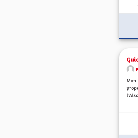
Gui
Mon 
propo
l’Alsa