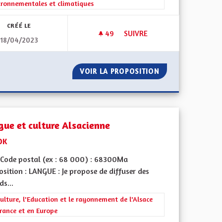
ironnementales et climatiques
CRÉÉ LE
49
49 ABONNÉS
SUIVRE
18/04/2023
POUR UNE ALSACE EXEMPLAIR
NS D'EAU
VOIR LA PROPOSITION
POUR UNE ALSAC
gue et culture Alsacienne
DK
Code postal (ex : 68 000) : 68300Ma
sition : LANGUE : Je propose de diffuser des
s...
iques, environnementales et climatiques
rer les résultats de la catégorie : La Culture, l'Education et le rayonne
ulture, l'Education et le rayonnement de l'Alsace
rance et en Europe