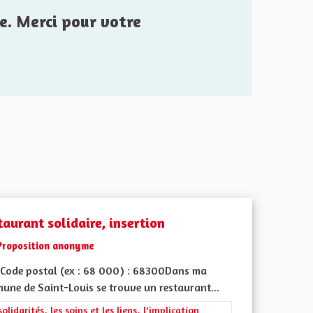
e. Merci pour votre
aurant solidaire, insertion
Proposition anonyme
Code postal (ex : 68 000) : 68300Dans ma
une de Saint-Louis se trouve un restaurant...
l'implication citoyenne
rer les résultats de la catégorie : Les solidarités, les soins et les liens, 
solidarités, les soins et les liens, l'implication