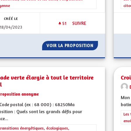
yenne
cit
CRÉÉ LE
51
51 ABONNÉS
SUIVRE
18/04/2023
L'ATTRACTIVITÉ DES MÉTIERS 
VOIR LA PROPOSITION
L'ATTRACTIVITÉ 
ade verte élargie à tout le territoire
Cro
l
Proposition anonyme
Mon 
Code postal (ex : 68 000) : 68250Ma
batim
sition : Quels sont les grands défis pour
Filt
Les 
ce...
env
rer les résultats de la catégorie : Les transitions énergétiques, écolog
transitions énergétiques, écologiques,