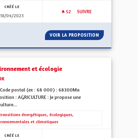
CRÉÉ LE
52
52 ABONNÉS
SUIVRE
18/04/2023
D'ÉNERGIES
LANGUE ET CULTURE ALSACIE
SOMMATION D'ÉNERGIES
VOIR LA PROPOSITION
LANGUE ET CULT
ironnement et écologie
DK
Code postal (ex : 68 000) : 68300Ma
osition : AGRICULTURE : Je propose une
ulture...
l'implication citoyenne
rer les résultats de la catégorie : Les transitions énergétiques, écolog
transitions énergétiques, écologiques,
ironnementales et climatiques
CRÉÉ LE