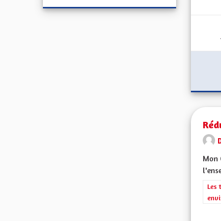
Réd
Mon C
l'ens
Filt
Les 
envi