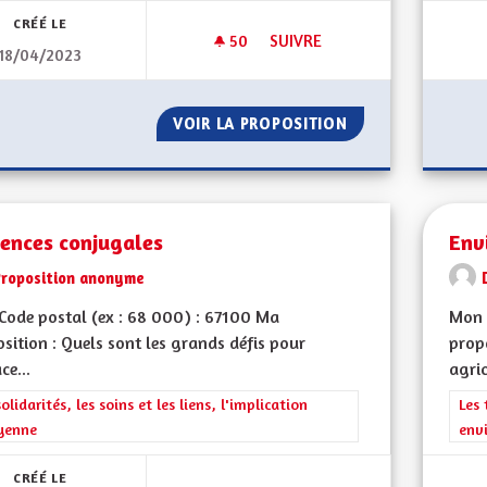
CRÉÉ LE
50
50 ABONNÉS
SUIVRE
18/04/2023
RÉDUIRE LA CONSOMMATION 
VOIR LA PROPOSITION
RÉDUIRE LA CON
lences conjugales
Env
Proposition anonyme
ode postal (ex : 68 000) : 67100 Ma
Mon 
sition : Quels sont les grands défis pour
prop
ce...
agric
rer les résultats de la catégorie : Les solidarités, les soins et les liens, 
solidarités, les soins et les liens, l'implication
Filt
Les 
yenne
env
CRÉÉ LE