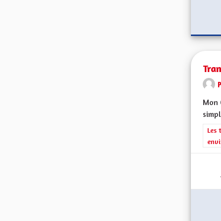
Tran
Mon C
simpl
Filt
Les 
envi