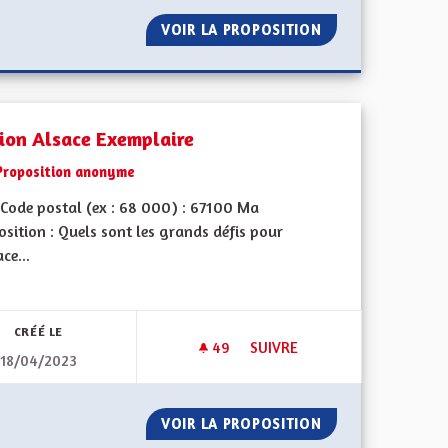
ES
VOIR LA PROPOSITION
POUR UNE ALSAC
ion Alsace Exemplaire
Proposition anonyme
Code postal (ex : 68 000) : 67100 Ma
sition : Quels sont les grands défis pour
ace...
iques, environnementales et climatiques
CRÉÉ LE
49
49 ABONNÉS
SUIVRE
18/04/2023
OME EN EAU
RÉGION ALSACE EXEMPLAIRE
ICOLE ÉCONOME EN EAU
VOIR LA PROPOSITION
RÉGION ALSACE 