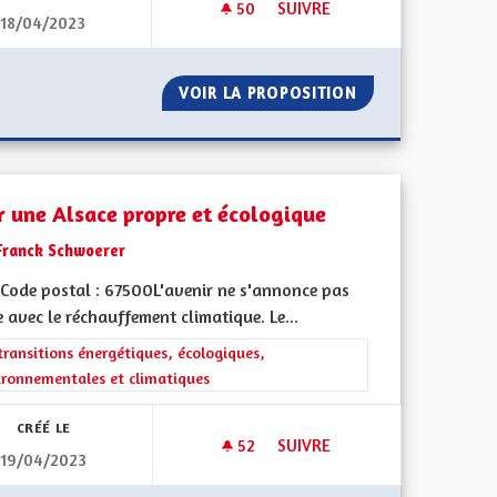
50
50 ABONNÉS
SUIVRE
18/04/2023
ENVIRONNEMENT ET ÉCOLOGI
UGALES
VOIR LA PROPOSITION
ENVIRONNEMENT 
r une Alsace propre et écologique
Franck Schwoerer
Code postal : 67500L'avenir ne s'annonce pas
e avec le réchauffement climatique. Le...
rer les résultats de la catégorie : Les transitions énergétiques, écolog
transitions énergétiques, écologiques,
ironnementales et climatiques
CRÉÉ LE
52
52 ABONNÉS
SUIVRE
19/04/2023
POUR UNE ALSACE PROPRE E