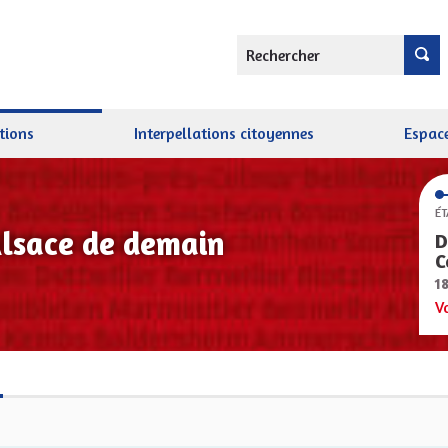
Rechercher
tions
Interpellations citoyennes
Espace
ÉT
Alsace de demain
D
C
1
V