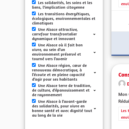
Les solidarités, les soins et les
envi
liens, l'implication citoyenne
Les transitions énergétiques,
écologiques, environnementales et
climatiques
Une Alsace attractive,
carrefour transfrontalier
dynamique et innovant
Une Alsace où il fait bon
vivre, au sein d’un
environnement préservé et
tourné vers l’avenir
Une Alsace région, cœur de
renouveau démocratique, à
Con
l’écoute et en pleine capacité
d’agir pour ses habitants
Une Alsace terre de tradition,
de culture, d’épanouissement et
Mon C
de rayonnement
Rédui
Une Alsace à l’avant-garde
des solidarités, pour vivre en
bonne santé et avec dignité tout
Filt
Les 
au long de la vie
envi