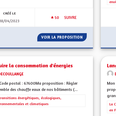
env
CRÉÉ LE
50
50 ABONNÉS
SUIVRE
18/04/2023
CONSOMMER MOINS D'EAU
VOIR LA PROPOSITION
CONSOMMER MOI
uire la consommation d'énergies
Lan
DECOULLANGE
ode postal : 67600Ma proposition : Règler
Mon 
emble des chauffe eaux de nos bâtiments (...
propo
grand
rer les résultats de la catégorie : Les transitions énergétiques, écolog
transitions énergétiques, écologiques,
ronnementales et climatiques
Filt
La C
en F