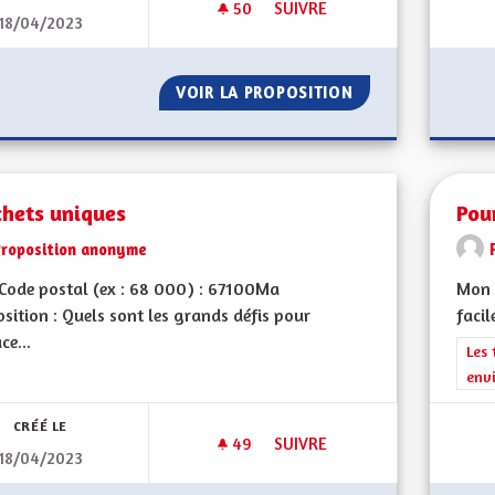
50
50 ABONNÉS
SUIVRE
18/04/2023
VIOLENCES CONJUGALES
VOIR LA PROPOSITION
VIOLENCES CONJ
chets uniques
Pou
Proposition anonyme
Code postal (ex : 68 000) : 67100Ma
Mon 
sition : Quels sont les grands défis pour
facil
ce...
Filt
Les 
env
CRÉÉ LE
49
49 ABONNÉS
SUIVRE
18/04/2023
GUICHETS UNIQUES