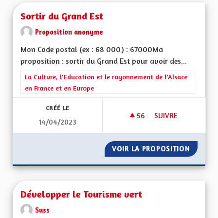
Sortir du Grand Est
Proposition anonyme
Mon Code postal (ex : 68 000) : 67000Ma
proposition : sortir du Grand Est pour avoir des...
Filtrer les résultats de la catégorie : La Culture, l'Education e
La Culture, l'Education et le rayonnement de l'Alsace
en France et en Europe
CRÉÉ LE
56
56 ABONNÉS
SUIVRE
14/04/2023
SORTIR DU GRAND 
VOIR LA PROPOSITION
SORTIR
Développer le Tourisme vert
Suss