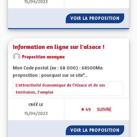
15/04/2023
LIMITER LE TRAFIC 
VOIR LA PROPOSITION
LIMITER
Information en ligne sur l'alsace !
Proposition anonyme
Mon Code postal (ex : 68 000) : 68500Ma
proposition : pourquoi sur se site"...
Filtrer les résultats de la catégorie : L'attractivité économique 
L'attractivité économique de l'Alsace et de ses
territoires, l'emploi
CRÉÉ LE
49
49 ABONNÉS
SUIVRE
15/04/2023
INFORMATION EN LI
VOIR LA PROPOSITION
INFORMA