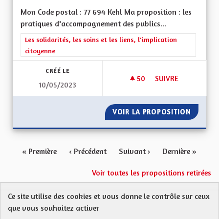
Mon Code postal : 77 694 Kehl Ma proposition : les
pratiques d'accompagnement des publics...
Filtrer les résultats de la catégorie : Les solidarités, les soins e
Les solidarités, les soins et les liens, l'implication
citoyenne
CRÉÉ LE
50
50 ABONNÉS
SUIVRE
10/05/2023
INSPIRATIONS TRAN
VOIR LA PROPOSITION
INSPIR
« Première
‹ Précédent
Suivant ›
Dernière »
Voir toutes les propositions retirées
Ce site utilise des cookies et vous donne le contrôle sur ceux
Protection des Données
Charte de contribution
que vous souhaitez activer
Mentions légales
FAQ
CGU