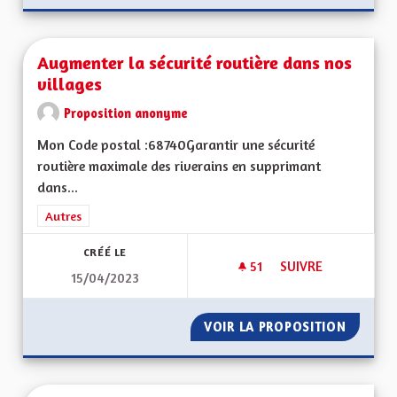
Augmenter la sécurité routière dans nos
villages
Proposition anonyme
Mon Code postal :68740Garantir une sécurité
routière maximale des riverains en supprimant
dans...
Filtrer les résultats de la catégorie : Autres
Autres
CRÉÉ LE
51
51 ABONNÉS
SUIVRE
15/04/2023
AUGMENTER LA SÉC
VOIR LA PROPOSITION
AUGMEN