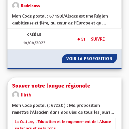
Badelsass
Mon Code postal : 67 150L’Alsace est une Région
ambitieuse et fière, au cœur de l’Europe et qui...
CRÉÉ LE
51
51 ABONNÉS
SUIVRE
14/04/2023
RELEVONS ENSEMBLE
VOIR LA PROPOSITION
RELEVO
Sauver notre langue régionale
Hirth
Mon Code postal (: 67220) : Ma proposition
remettre l’Alsacien dans nos vies de tous les jours...
Filtrer les résultats de la catégorie : La Culture, l'Education e
La Culture, l'Education et le rayonnement de l'Alsace
en France et en Europe