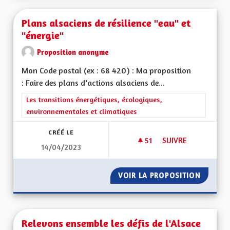
Plans alsaciens de résilience "eau" et
"énergie"
Proposition anonyme
Mon Code postal (ex : 68 420) : Ma proposition
: Faire des plans d'actions alsaciens de...
Filtrer les résultats de la catégorie : Les transitions énergéti
Les transitions énergétiques, écologiques,
environnementales et climatiques
CRÉÉ LE
51
51 ABONNÉS
SUIVRE
14/04/2023
PLANS ALSACIENS D
VOIR LA PROPOSITION
PLANS A
Relevons ensemble les défis de l'Alsace