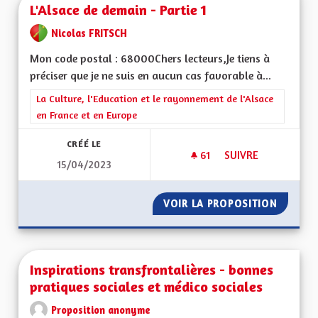
L'Alsace de demain - Partie 1
Nicolas FRITSCH
Mon code postal : 68000Chers lecteurs,Je tiens à
préciser que je ne suis en aucun cas favorable à...
Filtrer les résultats de la catégorie : La Culture, l'Education e
La Culture, l'Education et le rayonnement de l'Alsace
en France et en Europe
CRÉÉ LE
61
61 ABONNÉS
SUIVRE
15/04/2023
L'ALSACE DE DEMAIN
VOIR LA PROPOSITION
L'ALSAC
Inspirations transfrontalières - bonnes
pratiques sociales et médico sociales
Proposition anonyme