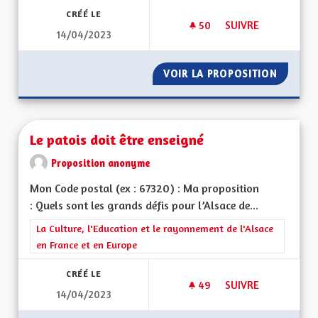
CRÉÉ LE
50
50 ABONNÉS
SUIVRE
14/04/2023
CLIMAT, FAUNE, BIO
VOIR LA PROPOSITION
CLIMAT,
Le patois doit être enseigné
Proposition anonyme
Mon Code postal (ex : 67320) : Ma proposition
: Quels sont les grands défis pour l’Alsace de...
Filtrer les résultats de la catégorie : La Culture, l'Education e
La Culture, l'Education et le rayonnement de l'Alsace
en France et en Europe
CRÉÉ LE
49
49 ABONNÉS
SUIVRE
14/04/2023
LE PATOIS DOIT ÊT