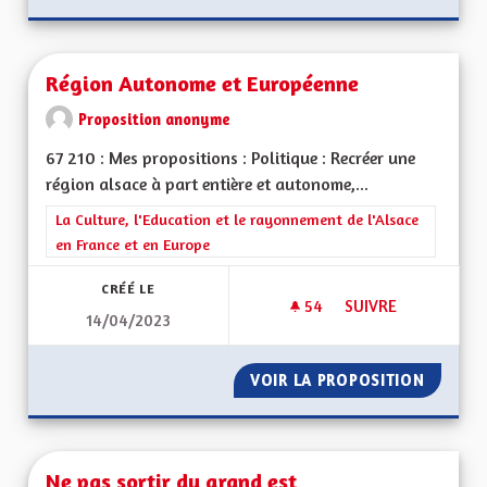
Région Autonome et Européenne
Proposition anonyme
67 210 : Mes propositions : Politique : Recréer une
région alsace à part entière et autonome,...
Filtrer les résultats de la catégorie : La Culture, l'Education e
La Culture, l'Education et le rayonnement de l'Alsace
en France et en Europe
CRÉÉ LE
54
54 ABONNÉS
SUIVRE
14/04/2023
RÉGION AUTONOME
VOIR LA PROPOSITION
RÉGION
Ne pas sortir du grand est