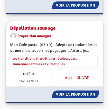
VOIR LA PROPOSITION
LE PATO
Dépollution sauvage
Proposition anonyme
Mon Code postal (67110) : Adepte de randonnées et
de marche a travers les paysages d'Alsace, je...
Filtrer les résultats de la catégorie : Les transitions énergéti
Les transitions énergétiques, écologiques,
environnementales et climatiques
CRÉÉ LE
52
52 ABONNÉS
SUIVRE
14/04/2023
DÉPOLLUTION SAU
VOIR LA PROPOSITION
DÉPOLL