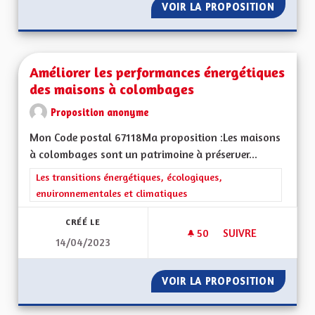
VOIR LA PROPOSITION
ECOMUS
Améliorer les performances énergétiques
des maisons à colombages
Proposition anonyme
Mon Code postal 67118Ma proposition :Les maisons
à colombages sont un patrimoine à préserver...
Filtrer les résultats de la catégorie : Les transitions énergéti
Les transitions énergétiques, écologiques,
environnementales et climatiques
CRÉÉ LE
50
50 ABONNÉS
SUIVRE
14/04/2023
AMÉLIORER LES PE
VOIR LA PROPOSITION
AMÉLIO