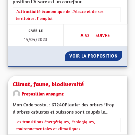
position l'Alsace est un carrefour...
Filtrer les résultats de la catégorie : L'attractivité économique 
L'attractivité économique de l'Alsace et de ses
territoires, l'emploi
CRÉÉ LE
53
53 ABONNÉS
SUIVRE
14/04/2023
DÉVELOPPER LE BIL
VOIR LA PROPOSITION
DÉVELO
Climat, faune, biodiversité
Proposition anonyme
Mon Code postal : 67240Planter des arbres !Trop
d'arbres arbustes et buissons sont coupés le...
Filtrer les résultats de la catégorie : Les transitions énergéti
Les transitions énergétiques, écologiques,
environnementales et climatiques