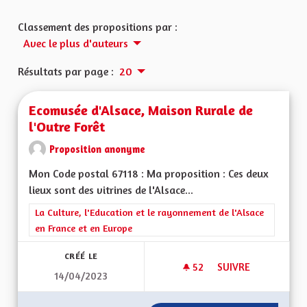
Classement des propositions par :
Avec le plus d'auteurs
Résultats par page :
20
Ecomusée d'Alsace, Maison Rurale de
l'Outre Forêt
Proposition anonyme
Mon Code postal 67118 : Ma proposition : Ces deux
lieux sont des vitrines de l'Alsace...
Filtrer les résultats de la catégorie : La Culture, l'Education e
La Culture, l'Education et le rayonnement de l'Alsace
en France et en Europe
CRÉÉ LE
52
52 ABONNÉS
SUIVRE
14/04/2023
ECOMUSÉE D'ALSAC