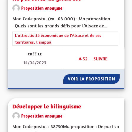
Proposition anonyme
Mon Code postal (ex : 68 000) : Ma proposition
: Quels sont les grands défis pour l’Alsace de...
Filtrer les résultats de la catégorie : L'attractivité économique 
L'attractivité économique de l'Alsace et de ses
territoires, l'emploi
CRÉÉ LE
52
52 ABONNÉS
SUIVRE
14/04/2023
NE PAS SORTIR DU 
VOIR LA PROPOSITION
NE PAS
Développer le bilinguisme
Proposition anonyme
Mon Code postal : 68730Ma proposition : De part sa