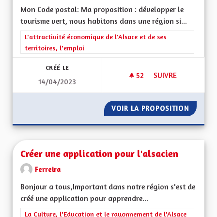
Mon Code postal: Ma proposition : développer le
tourisme vert, nous habitons dans une région si...
Filtrer les résultats de la catégorie : L'attractivité économique 
L'attractivité économique de l'Alsace et de ses
territoires, l'emploi
CRÉÉ LE
52
52 ABONNÉS
SUIVRE
14/04/2023
DÉVELOPPER LE TO
VOIR LA PROPOSITION
DÉVELO
Créer une application pour l'alsacien
Ferreira
Bonjour a tous,Important dans notre région s'est de
créé une application pour apprendre...
Filtrer les résultats de la catégorie : La Culture, l'Education e
La Culture, l'Education et le rayonnement de l'Alsace