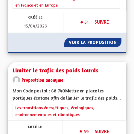
en France et en Europe
CRÉÉ LE
51
51 ABONNÉS
SUIVRE
15/04/2023
CRÉER UNE APPLICA
VOIR LA PROPOSITION
CRÉER 
Limiter le trafic des poids lourds
Proposition anonyme
Mon Code postal : 68 740Mettre en place les
portiques écotaxe afin de limiter le trafic des poids...
Filtrer les résultats de la catégorie : Les transitions énergéti
Les transitions énergétiques, écologiques,
environnementales et climatiques
CRÉÉ LE
49
49 ABONNÉS
SUIVRE