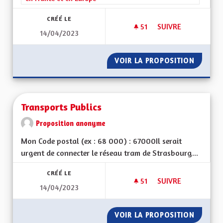
CRÉÉ LE
51
51 ABONNÉS
SUIVRE
14/04/2023
SAUVER NOTRE LA
VOIR LA PROPOSITION
SAUVER
Transports Publics
Proposition anonyme
Mon Code postal (ex : 68 000) : 67000Il serait
urgent de connecter le réseau tram de Strasbourg...
CRÉÉ LE
51
51 ABONNÉS
SUIVRE
14/04/2023
TRANSPORTS PUBLI
VOIR LA PROPOSITION
TRANSP