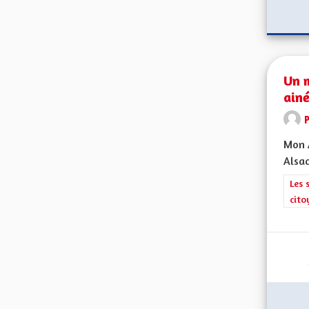
Un 
ain
Mon A
Alsac
Filt
Les 
cito