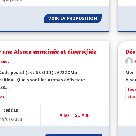
VOIR LA PROPOSITION
LIAISON FERROVI
 une Alsace enracinée et diversifiée
Dév
kauss
Code postal (ex : 68 000) : 67220Ma
Mon 
sition : Quels sont les grands défis pour
Alsac
ce...
Filt
Les 
cit
rer les résultats de la catégorie : Autres
es
CRÉÉ LE
50
50 ABONNÉS
SUIVRE
14/07/2023
POUR UNE ALSACE ENRACINÉE 