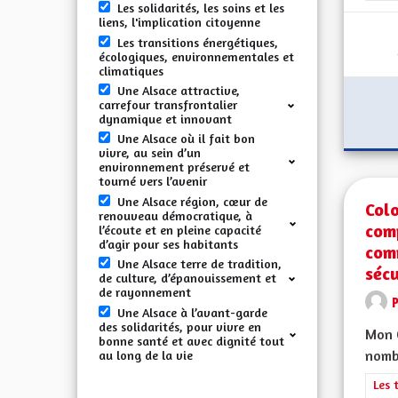
Les solidarités, les soins et les
liens, l'implication citoyenne
Les transitions énergétiques,
écologiques, environnementales et
climatiques
Une Alsace attractive,
carrefour transfrontalier
dynamique et innovant
Une Alsace où il fait bon
vivre, au sein d’un
environnement préservé et
tourné vers l’avenir
Une Alsace région, cœur de
Colo
renouveau démocratique, à
comp
l’écoute et en pleine capacité
d’agir pour ses habitants
comm
Une Alsace terre de tradition,
sécu
de culture, d’épanouissement et
de rayonnement
Une Alsace à l’avant-garde
des solidarités, pour vivre en
Mon C
bonne santé et avec dignité tout
nombr
au long de la vie
Filt
Les 