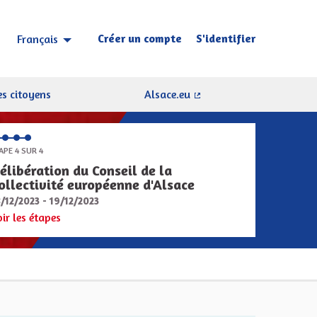
Créer un compte
S'identifier
Français
Choisir la langue
Sprache wählen
s citoyens
Alsace.eu
(Lien externe)
APE 4 SUR 4
élibération du Conseil de la
ollectivité européenne d'Alsace
8/12/2023 - 19/12/2023
oir les étapes