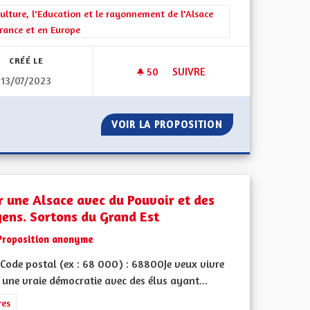
rer les résultats de la catégorie : La Culture, l'Education et le rayonne
ulture, l'Education et le rayonnement de l'Alsace
rance et en Europe
CRÉÉ LE
50
50 ABONNÉS
SUIVRE
13/07/2023
ENSEIGNEMENTS OPTIONNELS 
ROOFS"
VOIR LA PROPOSITION
ENSEIGNEMENTS 
r une Alsace avec du Pouvoir et des
ens. Sortons du Grand Est
Proposition anonyme
Code postal (ex : 68 000) : 68800Je veux vivre
une vraie démocratie avec des élus ayant...
ment de l'Alsace en France et en Europe
rer les résultats de la catégorie : Autres
res