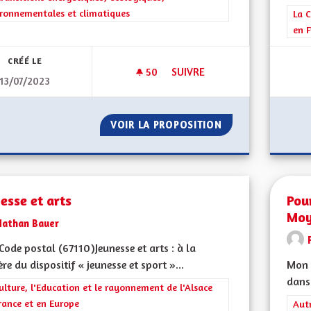
ronnementales et climatiques
Filt
La C
en F
CRÉÉ LE
50
50 ABONNÉS
SUIVRE
13/07/2023
TOITS "THERMO-ROOFS"
VOIR LA PROPOSITION
TOITS "THERMO-
esse et arts
Pou
Moy
Nathan Bauer
ode postal (67110)Jeunesse et arts : à la
re du dispositif « jeunesse et sport »...
Mon 
dans 
rer les résultats de la catégorie : La Culture, l'Education et le rayonne
ulture, l'Education et le rayonnement de l'Alsace
rance et en Europe
Filt
Aut