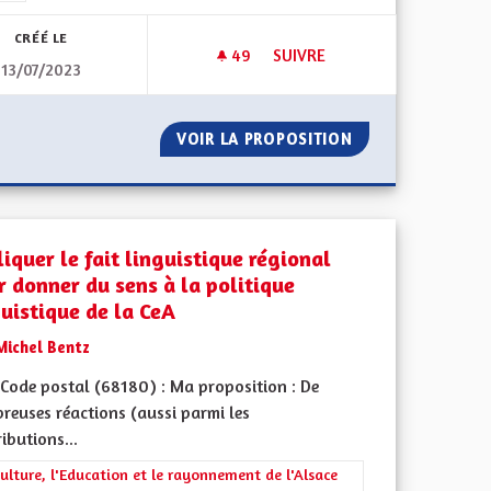
CRÉÉ LE
49
49 ABONNÉS
SUIVRE
13/07/2023
POUR UNE ALSACE AVEC DU P
S
VOIR LA PROPOSITION
POUR UNE ALSAC
iquer le fait linguistique régional
r donner du sens à la politique
guistique de la CeA
Michel Bentz
Code postal (68180) : Ma proposition : De
reuses réactions (aussi parmi les
ibutions...
iques, environnementales et climatiques
rer les résultats de la catégorie : La Culture, l'Education et le rayonne
ulture, l'Education et le rayonnement de l'Alsace