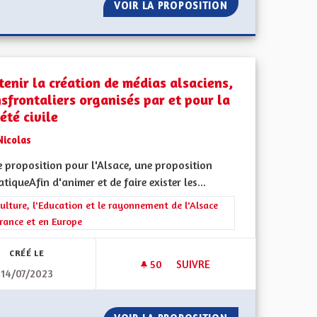
 ENRACINÉE ET DIVERSIFIÉE
VOIR LA PROPOSITION
DÉVELOPPEMENT 
tenir la création de médias alsaciens,
nsfrontaliers organisés par et pour la
été civile
Nicolas
 proposition pour l'Alsace, une proposition
tiqueAfin d'animer et de faire exister les...
l'implication citoyenne
rer les résultats de la catégorie : La Culture, l'Education et le rayonne
ulture, l'Education et le rayonnement de l'Alsace
rance et en Europe
CRÉÉ LE
50
50 ABONNÉS
SUIVRE
14/07/2023
ENT POUR LES AINÉS
SOUTENIR LA CRÉATION DE MÉ