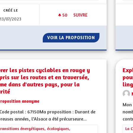
CRÉÉ LE
50
50 ABONNÉS
SUIVRE
13/07/2023
JEUNESSE ET ARTS
VOIR LA PROPOSITION
JEUNESSE ET ART
rer les pistes cyclables en rouge y
Expl
ris sur les routes et en traversée,
pou
e dans d'autres pays, pour la
lin
rité
Proposition anonyme
Mon 
ode postal : 67150Ma proposition : Durant de
nomb
euses années, l'Alsace a été précurseure...
contr
rer les résultats de la catégorie : Les transitions énergétiques, écolog
transitions énergétiques, écologiques,
Filt
La C