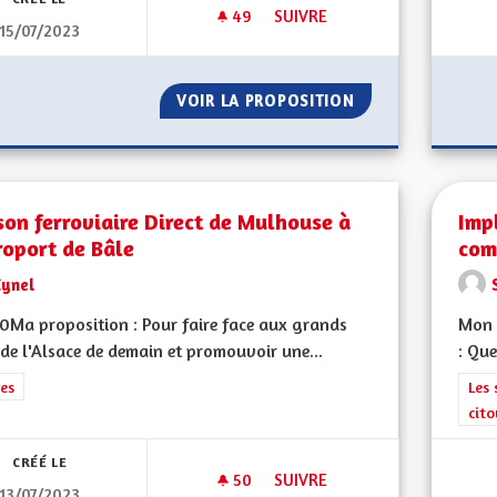
49
49 ABONNÉS
SUIVRE
15/07/2023
REDYNAMISATION ÉCONOMIQ
VOIR LA PROPOSITION
REDYNAMISATIO
son ferroviaire Direct de Mulhouse à
Imp
roport de Bâle
com
Cynel
Ma proposition : Pour faire face aux grands
Mon 
 de l'Alsace de demain et promouvoir une...
: Que
rer les résultats de la catégorie : Autres
es
Filt
Les 
cit
CRÉÉ LE
50
50 ABONNÉS
SUIVRE
13/07/2023
LIAISON FERROVIAIRE DIRECT