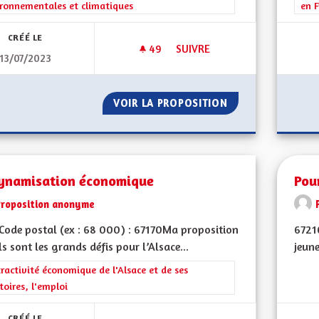
ronnementales et climatiques
en F
CRÉÉ LE
49
49 ABONNÉS
SUIVRE
13/07/2023
COLORER LES PISTES CYCLABL
VOIR LA PROPOSITION
COLORER LES PIS
ynamisation économique
Pou
Proposition anonyme
ode postal (ex : 68 000) : 67170Ma proposition
6721
ls sont les grands défis pour l’Alsace...
jeune
rer les résultats de la catégorie : L'attractivité économique de l'Alsace et
tractivité économique de l'Alsace et de ses
itoires, l'emploi
CRÉÉ LE