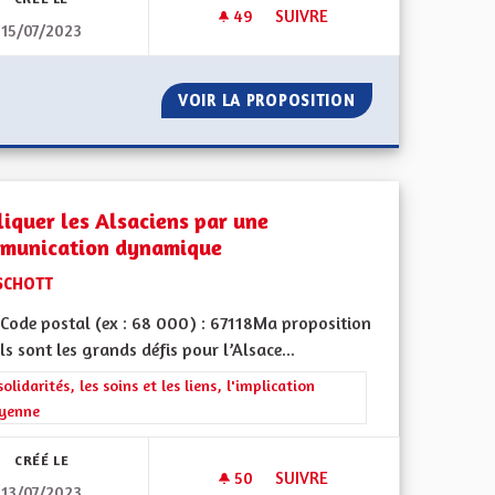
49
49 ABONNÉS
SUIVRE
15/07/2023
UE
POUR QUE L'ALSACE REDEVIEN
N ÉCONOMIQUE
VOIR LA PROPOSITION
POUR QUE L'ALSA
liquer les Alsaciens par une
munication dynamique
SCHOTT
Code postal (ex : 68 000) : 67118Ma proposition
ls sont les grands défis pour l’Alsace...
rer les résultats de la catégorie : Les solidarités, les soins et les liens, 
solidarités, les soins et les liens, l'implication
oyenne
CRÉÉ LE
50
50 ABONNÉS
SUIVRE
13/07/2023
 DE MULHOUSE À L'AÉROPORT DE BÂLE
IMPLIQUER LES ALSACIENS 