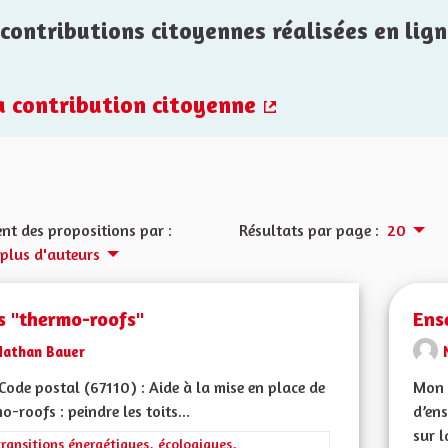
contributions citoyennes réalisées en lign
la contribution citoyenne
(Lien externe)
nt des propositions par :
Résultats par page :
20
 plus d'auteurs
s "thermo-roofs"
Ens
Nathan Bauer
ode postal (67110) : Aide à la mise en place de
Mon 
o-roofs : peindre les toits...
d’ens
sur la
rer les résultats de la catégorie : Les transitions énergétiques, écolog
transitions énergétiques, écologiques,