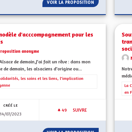
VOIR LA PROPOSITION
POUR UNE ALSACE
modèle d'acccompagnement pour les
Sou
és
tra
soci
Proposition anonyme
lsace de demain,J'ai fait un rêve : dans mon
e de demain, les alsaciens d'origine ou...
Notre
média
rer les résultats de la catégorie : Les solidarités, les soins et les liens, 
solidarités, les soins et les liens, l'implication
yenne
Filt
La C
en F
CRÉÉ LE
49
49 ABONNÉS
SUIVRE
14/07/2023
UN MODÈLE D'ACCCOMPAGNEM