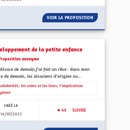
AIRE DIRECT DE MULHOUSE À L'AÉROPORT DE BÂLE
VOIR LA PROPOSITION
IMPLIQUER LES 
eloppement de la petite enfance
Proposition anonyme
Alsace de demain,J'ai fait un rêve : dans mon
e de demain, les alsaciens d'origine ou...
rer les résultats de la catégorie : Les solidarités, les soins et les liens, 
solidarités, les soins et les liens, l'implication
oyenne
CRÉÉ LE
49
49 ABONNÉS
SUIVRE
14/07/2023
ET DIVERSIFIÉE
DÉVELOPPEMENT DE LA PETIT