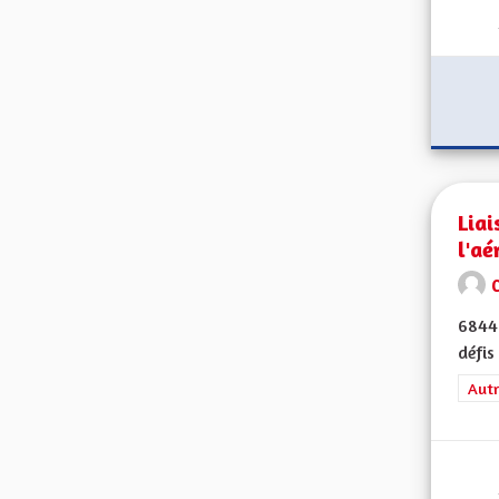
Liai
l'aé
68440
défis
Filt
Autr