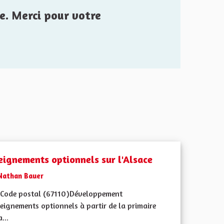
e. Merci pour votre
eignements optionnels sur l'Alsace
Nathan Bauer
Code postal (67110)Développement
eignements optionnels à partir de la primaire
...
iques, environnementales et climatiques