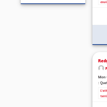
envi
Red
Mon C
: Que
Filt
L'at
terr