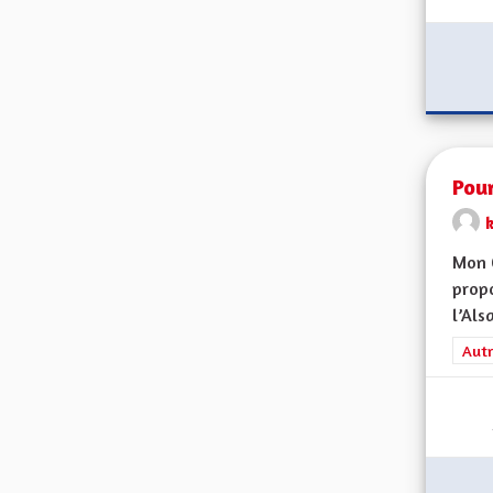
Pour
Mon 
propo
l’Alsa
Filt
Autr