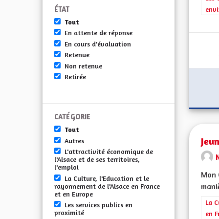
ÉTAT
envi
Tout
En attente de réponse
En cours d'évaluation
Retenue
Non retenue
Retirée
CATÉGORIE
Tout
Jeun
Autres
L'attractivité économique de
l'Alsace et de ses territoires,
l'emploi
Mon C
La Culture, l'Education et le
maniè
rayonnement de l'Alsace en France
et en Europe
Filt
La C
Les services publics en
proximité
en F