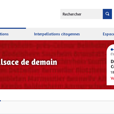
Rechercher
tions
Interpellations citoyennes
Espace
ÉT
Alsace de demain
D
C
1
V