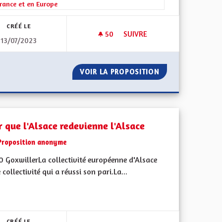
rance et en Europe
CRÉÉ LE
50
50 ABONNÉS
SUIVRE
13/07/2023
ES EN ROUGE Y COMPRIS SUR LES ROUTES ET EN TRAVERSÉE, COMME
EXPLIQUER LE FAIT LINGUIST
TES CYCLABLES EN ROUGE Y COMPRIS SUR LES ROUTES ET EN 
VOIR LA PROPOSITION
EXPLIQUER LE FA
r que l'Alsace redevienne l'Alsace
Proposition anonyme
0 GoxwillerLa collectivité européenne d'Alsace
 collectivité qui a réussi son pari.La...
 de ses territoires, l'emploi
CRÉÉ LE