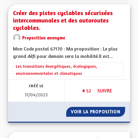
Créer des pistes cyclables sécurisées
intercommunales et des autoroutes
cyclables.
Proposition anonyme
Mon Code postal 67170 : Ma proposition : Le plus
grand défi pour demain sera la mobilité.Il est...
Filtrer les résultats de la catégorie : Les transitions énergéti
Les transitions énergétiques, écologiques,
environnementales et climatiques
CRÉÉ LE
52
52 ABONNÉS
SUIVRE
17/04/2023
CRÉER DES PISTES 
VOIR LA PROPOSITION
CRÉER 