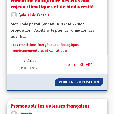
Formation obligatoire des élus aux
enjeux climatiques et de biodiversité
Gabriel de Crozals
Mon Code postal (ex : 68 000) : 68720Ma
proposition : Accélérer le plan de formation des
agents...
Filtrer les résultats de la catégorie : Les transitions énergéti
Les transitions énergétiques, écologiques,
environnementales et climatiques
CRÉÉ LE
51
51 ABONNÉS
SUIVRE
11/05/2023
FORMATION OBLIGAT
VOIR LA PROPOSITION
FORMAT
Promouvoir les valeures françaises