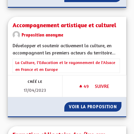
Accompagnement artistique et culturel
Proposition anonyme
Développer et soutenir activement la culture, en
accompagnant les premiers acteurs du territoire...
Filtrer les résultats de la catégorie : La Culture, l'Education e
La Culture, l'Education et le rayonnement de l'Alsace
en France et en Europe
CRÉÉ LE
49
49 ABONNÉS
SUIVRE
17/04/2023
ACCOMPAGNEMENT A
VOIR LA PROPOSITION
ACCOMP