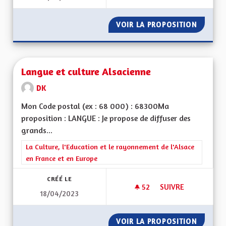
VOIR LA PROPOSITION
DÉCHET
Langue et culture Alsacienne
DK
Mon Code postal (ex : 68 000) : 68300Ma
proposition : LANGUE : Je propose de diffuser des
grands...
Filtrer les résultats de la catégorie : La Culture, l'Education e
La Culture, l'Education et le rayonnement de l'Alsace
en France et en Europe
CRÉÉ LE
52
52 ABONNÉS
SUIVRE
18/04/2023
LANGUE ET CULTUR
VOIR LA PROPOSITION
LANGUE