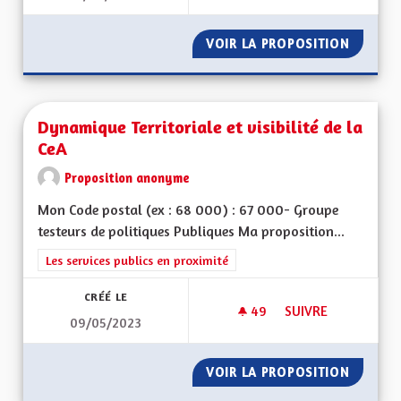
VOIR LA PROPOSITION
L'ALSAC
Dynamique Territoriale et visibilité de la
CeA
Proposition anonyme
Mon Code postal (ex : 68 000) : 67 000- Groupe
testeurs de politiques Publiques Ma proposition...
Filtrer les résultats de la catégorie : Les services publics en pro
Les services publics en proximité
CRÉÉ LE
49
49 ABONNÉS
SUIVRE
09/05/2023
DYNAMIQUE TERRITO
VOIR LA PROPOSITION
DYNAMIQ