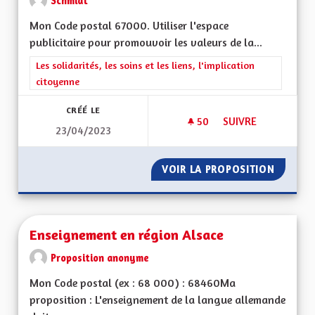
Schmidt
Mon Code postal 67000. Utiliser l'espace
publicitaire pour promouvoir les valeurs de la...
Filtrer les résultats de la catégorie : Les solidarités, les soins e
Les solidarités, les soins et les liens, l'implication
citoyenne
CRÉÉ LE
50
50 ABONNÉS
SUIVRE
23/04/2023
PROMOUVOIR LES V
VOIR LA PROPOSITION
PROMOU
Enseignement en région Alsace
Proposition anonyme
Mon Code postal (ex : 68 000) : 68460Ma
proposition : L'enseignement de la langue allemande