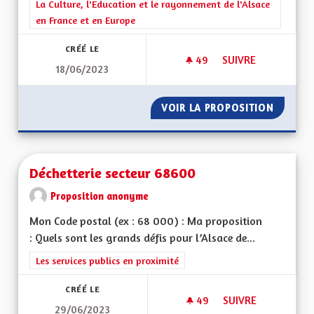
Filtrer les résultats de la catégorie : La Culture, l'Education e
La Culture, l'Education et le rayonnement de l'Alsace
en France et en Europe
CRÉÉ LE
49
49 ABONNÉS
SUIVRE
18/06/2023
BILINGUISME, VITE !
VOIR LA PROPOSITION
BILINGU
Déchetterie secteur 68600
Proposition anonyme
Mon Code postal (ex : 68 000) : Ma proposition
: Quels sont les grands défis pour l’Alsace de...
Filtrer les résultats de la catégorie : Les services publics en pro
Les services publics en proximité
CRÉÉ LE
49
49 ABONNÉS
SUIVRE
29/06/2023
DÉCHETTERIE SECT