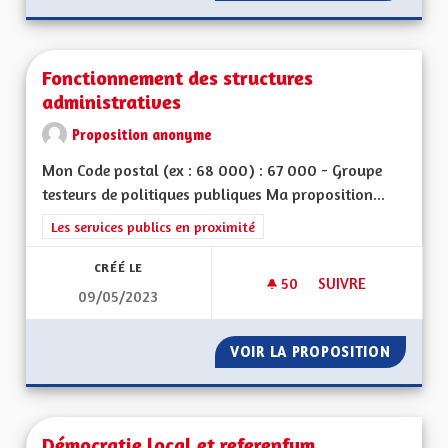
Fonctionnement des structures
administratives
Proposition anonyme
Mon Code postal (ex : 68 000) : 67 000 - Groupe
testeurs de politiques publiques Ma proposition...
Filtrer les résultats de la catégorie : Les services publics en pro
Les services publics en proximité
CRÉÉ LE
50
50 ABONNÉS
SUIVRE
09/05/2023
FONCTIONNEMENT D
VOIR LA PROPOSITION
FONCTI
Démocratie local et referenfum