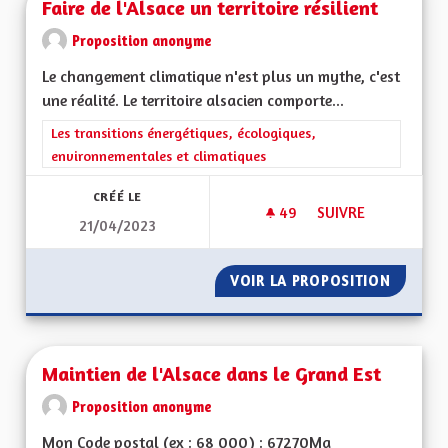
Faire de l'Alsace un territoire résilient
Proposition anonyme
Le changement climatique n'est plus un mythe, c'est
une réalité. Le territoire alsacien comporte...
Filtrer les résultats de la catégorie : Les transitions énergéti
Les transitions énergétiques, écologiques,
environnementales et climatiques
CRÉÉ LE
49
49 ABONNÉS
SUIVRE
21/04/2023
FAIRE DE L'ALSACE 
VOIR LA PROPOSITION
FAIRE D
Maintien de l'Alsace dans le Grand Est
Proposition anonyme
Mon Code postal (ex : 68 000) : 67270Ma