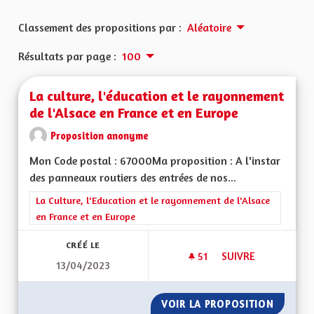
Classement des propositions par :
Aléatoire
Résultats par page :
100
La culture, l'éducation et le rayonnement
de l'Alsace en France et en Europe
Proposition anonyme
Mon Code postal : 67000Ma proposition : A l'instar
des panneaux routiers des entrées de nos...
Filtrer les résultats de la catégorie : La Culture, l'Education e
La Culture, l'Education et le rayonnement de l'Alsace
en France et en Europe
CRÉÉ LE
51
51 ABONNÉS
SUIVRE
13/04/2023
LA CULTURE, L'ÉDU
VOIR LA PROPOSITION
LA CUL