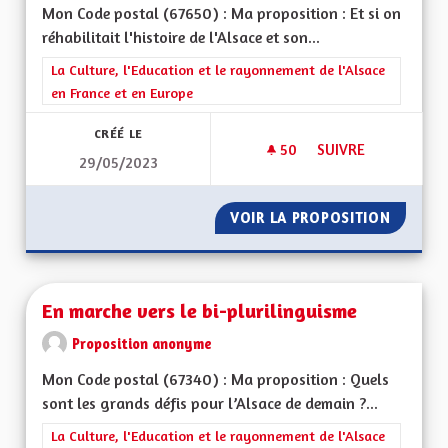
Mon Code postal (67650) : Ma proposition : Et si on
réhabilitait l'histoire de l'Alsace et son...
Filtrer les résultats de la catégorie : La Culture, l'Education e
La Culture, l'Education et le rayonnement de l'Alsace
en France et en Europe
CRÉÉ LE
50
50 ABONNÉS
SUIVRE
29/05/2023
DRAPEAU HISTORI
VOIR LA PROPOSITION
DRAPEA
En marche vers le bi-plurilinguisme
Proposition anonyme
Mon Code postal (67340) : Ma proposition : Quels
sont les grands défis pour l’Alsace de demain ?...
Filtrer les résultats de la catégorie : La Culture, l'Education e
La Culture, l'Education et le rayonnement de l'Alsace