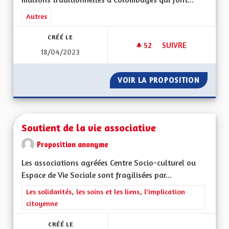
Filtrer les résultats de la catégorie : Autres
Autres
CRÉÉ LE
52
52 ABONNÉS
SUIVRE
18/04/2023
OEUVRER POUR LA 
VOIR LA PROPOSITION
OEUVRE
Soutient de la vie associative
Proposition anonyme
Les associations agréées Centre Socio-culturel ou
Espace de Vie Sociale sont fragilisées par...
Filtrer les résultats de la catégorie : Les solidarités, les soins e
Les solidarités, les soins et les liens, l'implication
citoyenne
CRÉÉ LE