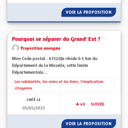
VOIR LA PROPOSITION
PRISE 
Pourquoi se séparer du Grand' Est ?
Proposition anonyme
Mon Code postal : 67320Je réside à 5 km du
Département de la Moselle, cette limite
Départementale...
Filtrer les résultats de la catégorie : Les solidarités, les soins e
Les solidarités, les soins et les liens, l'implication
citoyenne
CRÉÉ LE
49
49 ABONNÉS
SUIVRE
05/05/2023
POURQUOI SE SÉPA
VOIR LA PROPOSITION
POURQU