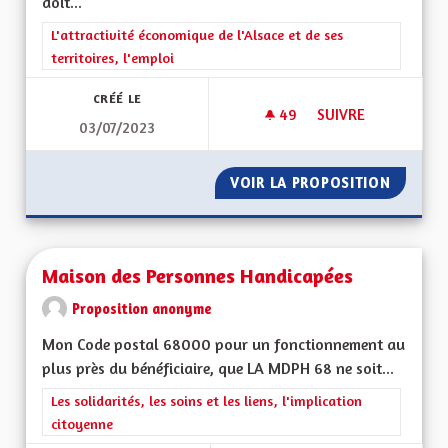
doit...
Filtrer les résultats de la catégorie : L'attractivité économique 
L'attractivité économique de l'Alsace et de ses
territoires, l'emploi
CRÉÉ LE
49
49 ABONNÉS
SUIVRE
03/07/2023
ENSEIGNEMENT EN 
VOIR LA PROPOSITION
ENSEIG
Maison des Personnes Handicapées
Proposition anonyme
Mon Code postal 68000 pour un fonctionnement au
plus près du bénéficiaire, que LA MDPH 68 ne soit...
Filtrer les résultats de la catégorie : Les solidarités, les soins e
Les solidarités, les soins et les liens, l'implication
citoyenne