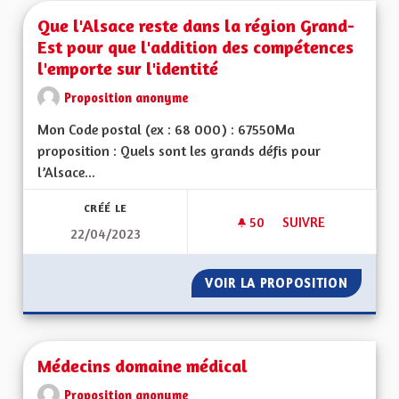
Que l'Alsace reste dans la région Grand-
Est pour que l'addition des compétences
l'emporte sur l'identité
Proposition anonyme
Mon Code postal (ex : 68 000) : 67550Ma
proposition : Quels sont les grands défis pour
l’Alsace...
CRÉÉ LE
50
50 ABONNÉS
SUIVRE
22/04/2023
QUE L'ALSACE REST
VOIR LA PROPOSITION
QUE L'
Médecins domaine médical
Proposition anonyme