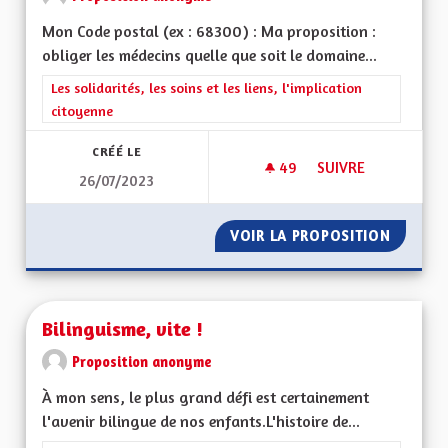
Mon Code postal (ex : 68300) : Ma proposition :
obliger les médecins quelle que soit le domaine...
Filtrer les résultats de la catégorie : Les solidarités, les soins e
Les solidarités, les soins et les liens, l'implication
citoyenne
CRÉÉ LE
49
49 ABONNÉS
SUIVRE
26/07/2023
MÉDECINS DOMAINE
VOIR LA PROPOSITION
MÉDECI
Bilinguisme, vite !
Proposition anonyme
À mon sens, le plus grand défi est certainement
l'avenir bilingue de nos enfants.L'histoire de...