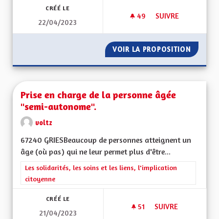
CRÉÉ LE
49
49 ABONNÉS
SUIVRE
22/04/2023
MAISON DES PERSO
VOIR LA PROPOSITION
MAISON
Prise en charge de la personne âgée
"semi-autonome".
voltz
67240 GRIESBeaucoup de personnes atteignent un
âge (où pas) qui ne leur permet plus d'être...
Filtrer les résultats de la catégorie : Les solidarités, les soins e
Les solidarités, les soins et les liens, l'implication
citoyenne
CRÉÉ LE
51
51 ABONNÉS
SUIVRE
21/04/2023