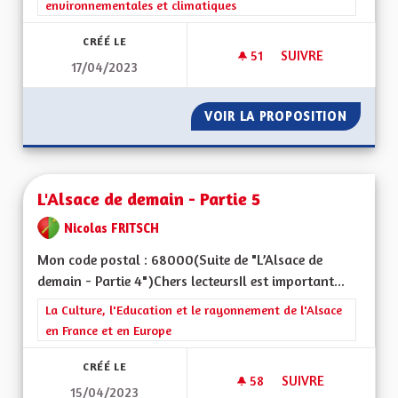
environnementales et climatiques
CRÉÉ LE
51
51 ABONNÉS
SUIVRE
17/04/2023
GÉNÉRALISER LES S
VOIR LA PROPOSITION
GÉNÉRA
L'Alsace de demain - Partie 5
Nicolas FRITSCH
Mon code postal : 68000(Suite de "L’Alsace de
demain - Partie 4")Chers lecteursIl est important...
Filtrer les résultats de la catégorie : La Culture, l'Education e
La Culture, l'Education et le rayonnement de l'Alsace
en France et en Europe
CRÉÉ LE
58
58 ABONNÉS
SUIVRE
15/04/2023
L'ALSACE DE DEMAIN