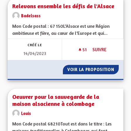
Relevons ensemble les défis de l'Alsace
Badelsass
Mon Code postal : 67 150L’Alsace est une Région
ambitieuse et fière, au cœur de l’Europe et qui...
CRÉÉ LE
51
51 ABONNÉS
SUIVRE
14/04/2023
RELEVONS ENSEMBLE
VOIR LA PROPOSITION
RELEVO
Oeuvrer pour la sauvegarde de la
maison alsacienne à colombage
Louis
Mon Code postal 68210Tout est dans le titre : Les
maisons traditionnelles à Colombages qui font...