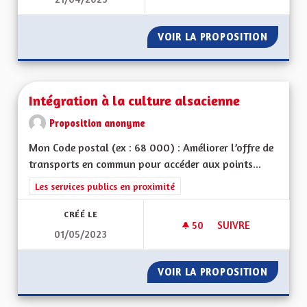
SORTIR DU GRAND 
VOIR LA PROPOSITION
SORTIR
Intégration à la culture alsacienne
Proposition anonyme
Mon Code postal (ex : 68 000) : Améliorer l’offre de
transports en commun pour accéder aux points...
Filtrer les résultats de la catégorie : Les services publics en pro
Les services publics en proximité
CRÉÉ LE
50
50 ABONNÉS
SUIVRE
01/05/2023
INTÉGRATION À LA 
VOIR LA PROPOSITION
INTÉGR