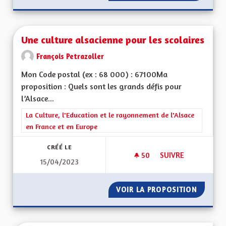
Une culture alsacienne pour les scolaires
François Petrazoller
Mon Code postal (ex : 68 000) : 67100Ma
proposition : Quels sont les grands défis pour
l’Alsace...
Filtrer les résultats de la catégorie : La Culture, l'Education e
La Culture, l'Education et le rayonnement de l'Alsace
en France et en Europe
CRÉÉ LE
50
50 ABONNÉS
SUIVRE
15/04/2023
UNE CULTURE ALSA
VOIR LA PROPOSITION
UNE CU