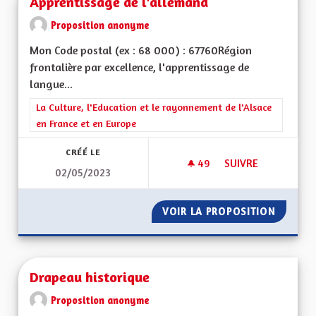
Apprentissage de l'allemand
Proposition anonyme
Mon Code postal (ex : 68 000) : 67760Région
frontalière par excellence, l'apprentissage de
langue...
Filtrer les résultats de la catégorie : La Culture, l'Education e
La Culture, l'Education et le rayonnement de l'Alsace
en France et en Europe
CRÉÉ LE
49
49 ABONNÉS
SUIVRE
02/05/2023
APPRENTISSAGE DE
VOIR LA PROPOSITION
APPREN
Drapeau historique
Proposition anonyme