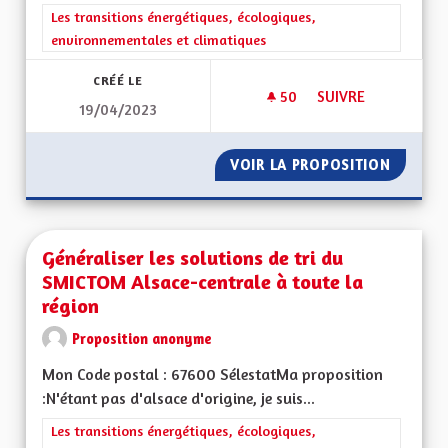
Filtrer les résultats de la catégorie : Les transitions énergéti
Les transitions énergétiques, écologiques,
environnementales et climatiques
CRÉÉ LE
50
50 ABONNÉS
SUIVRE
19/04/2023
ZONE À FAIBLE ÉM
VOIR LA PROPOSITION
ZONE À
Généraliser les solutions de tri du
SMICTOM Alsace-centrale à toute la
région
Proposition anonyme
Mon Code postal : 67600 SélestatMa proposition
:N'étant pas d'alsace d'origine, je suis...
Filtrer les résultats de la catégorie : Les transitions énergéti
Les transitions énergétiques, écologiques,