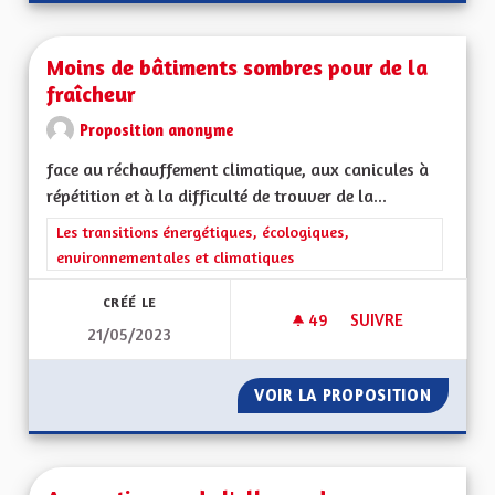
Moins de bâtiments sombres pour de la
fraîcheur
Proposition anonyme
face au réchauffement climatique, aux canicules à
répétition et à la difficulté de trouver de la...
Filtrer les résultats de la catégorie : Les transitions énergéti
Les transitions énergétiques, écologiques,
environnementales et climatiques
CRÉÉ LE
49
49 ABONNÉS
SUIVRE
21/05/2023
MOINS DE BÂTIMEN
VOIR LA PROPOSITION
MOINS 