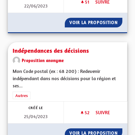
51
51 ABONNÉS
SUIVRE
22/06/2023
SOUTIENT DE LA VI
VOIR LA PROPOSITION
SOUTIEN
Indépendances des décisions
Proposition anonyme
Mon Code postal (ex : 68 200) : Redevenir
indépendant dans nos décisions pour la région et
ses...
Filtrer les résultats de la catégorie : Autres
Autres
CRÉÉ LE
52
52 ABONNÉS
SUIVRE
25/04/2023
INDÉPENDANCES DE
VOIR LA PROPOSITION
INDÉPE