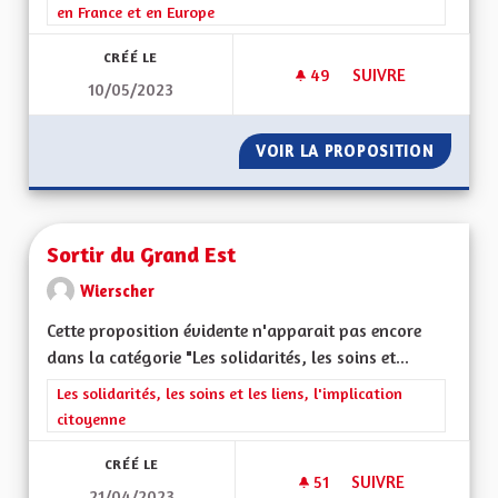
en France et en Europe
CRÉÉ LE
49
49 ABONNÉS
SUIVRE
10/05/2023
EN MARCHE VERS LE
VOIR LA PROPOSITION
EN MAR
Sortir du Grand Est
Wierscher
Cette proposition évidente n'apparait pas encore
dans la catégorie "Les solidarités, les soins et...
Filtrer les résultats de la catégorie : Les solidarités, les soins e
Les solidarités, les soins et les liens, l'implication
citoyenne
CRÉÉ LE
51
51 ABONNÉS
SUIVRE
21/04/2023