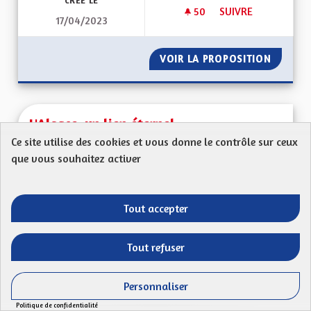
CRÉÉ LE
50
50 ABONNÉS
SUIVRE
17/04/2023
DÉSENGORGER L A3
VOIR LA PROPOSITION
DÉSENG
L'Alsace, un lien éternel
Ce site utilise des cookies et vous donne le contrôle sur ceux
Proposition anonyme
que vous souhaitez activer
Mon Code postal (ex : 68 000) : Ma proposition
: Quels sont les grands défis pour l’Alsace de...
Tout accepter
Filtrer les résultats de la catégorie : Autres
Autres
CRÉÉ LE
Tout refuser
49
49 ABONNÉS
SUIVRE
24/04/2023
L'ALSACE, UN LIEN 
Personnaliser
VOIR LA PROPOSITION
L'ALSAC
Politique de confidentialité