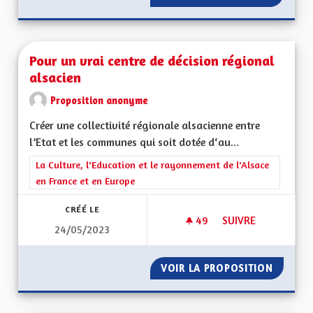
Pour un vrai centre de décision régional
alsacien
Proposition anonyme
Créer une collectivité régionale alsacienne entre
l’Etat et les communes qui soit dotée d‘au...
Filtrer les résultats de la catégorie : La Culture, l'Education e
La Culture, l'Education et le rayonnement de l'Alsace
en France et en Europe
CRÉÉ LE
49
49 ABONNÉS
SUIVRE
24/05/2023
POUR UN VRAI CENT
VOIR LA PROPOSITION
POUR U