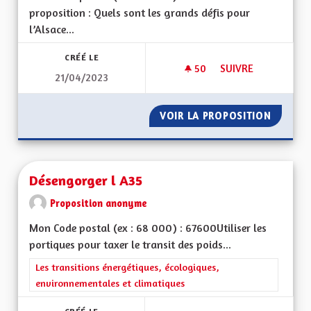
proposition : Quels sont les grands défis pour
l’Alsace...
CRÉÉ LE
50
50 ABONNÉS
SUIVRE
21/04/2023
MAINTIEN DE L'ALS
VOIR LA PROPOSITION
MAINTI
Désengorger l A35
Proposition anonyme
Mon Code postal (ex : 68 000) : 67600Utiliser les
portiques pour taxer le transit des poids...
Filtrer les résultats de la catégorie : Les transitions énergéti
Les transitions énergétiques, écologiques,
environnementales et climatiques