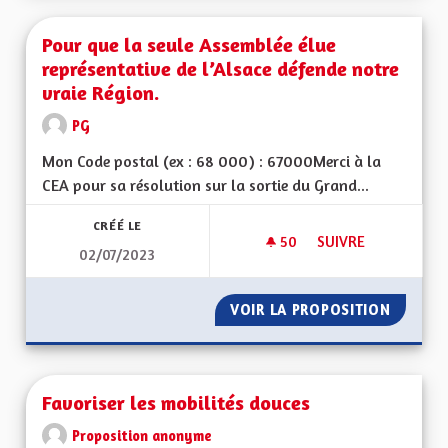
Pour que la seule Assemblée élue
représentative de l’Alsace défende notre
vraie Région.
PG
Mon Code postal (ex : 68 000) : 67000Merci à la
CEA pour sa résolution sur la sortie du Grand...
CRÉÉ LE
50
50 ABONNÉS
SUIVRE
02/07/2023
POUR QUE LA SEULE
VOIR LA PROPOSITION
POUR Q
Favoriser les mobilités douces
Proposition anonyme