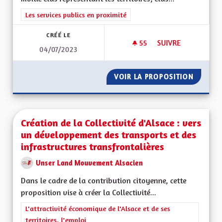
Filtrer les résultats de la catégorie : Les services publics en pro
Les services publics en proximité
CRÉÉ LE
55
55 ABONNÉS
SUIVRE
04/07/2023
ORGANISATION DE 
VOIR LA PROPOSITION
ORGANI
Création de la Collectivité d'Alsace : vers
un développement des transports et des
infrastructures transfrontalières
Unser Land Mouvement Alsacien
Dans le cadre de la contribution citoyenne, cette
proposition vise à créer la Collectivité...
Filtrer les résultats de la catégorie : L'attractivité économique 
L'attractivité économique de l'Alsace et de ses
territoires, l'emploi