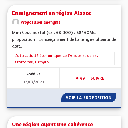
Enseignement en région Alsace
Proposition anonyme
Mon Code postal (ex : 68 000) : 68460Ma
proposition : L'enseignement de la langue allemande
doit...
Filtrer les résultats de la catégorie : L'attractivité économique 
L'attractivité économique de l'Alsace et de ses
territoires, l'emploi
CRÉÉ LE
49
49 ABONNÉS
SUIVRE
03/07/2023
ENSEIGNEMENT EN 
VOIR LA PROPOSITION
ENSEIG
Une région ayant une cohérence