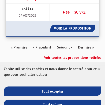
CRÉÉ LE
56
56 ABONNÉS
SUIVRE
04/07/2023
CRÉATION DE LA CO
VOIR LA PROPOSITION
CRÉATI
« Première
‹ Précédent
Suivant ›
Dernière »
Voir toutes les propositions retirées
Ce site utilise des cookies et vous donne le contrôle sur ceux
Protection des Données
Charte de contribution
que vous souhaitez activer
Mentions légales
FAQ
CGU
Droit d’interpellation citoyenne : comment ça marche ?
Télécharger les fichiers Open Data
Tout accepter
Entre vos mains - Collectivité européenne 
Entre vos mains - Collectivité euro
Entre vos mains - Collectivité
Entre vos mains - Collect
Tout refuser