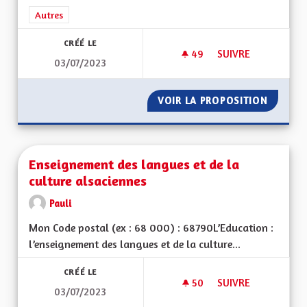
Filtrer les résultats de la catégorie : Autres
Autres
CRÉÉ LE
49
49 ABONNÉS
SUIVRE
03/07/2023
LA STABILITÉ INSTI
VOIR LA PROPOSITION
LA STAB
Enseignement des langues et de la
culture alsaciennes
Pauli
Mon Code postal (ex : 68 000) : 68790L’Education :
l’enseignement des langues et de la culture...
CRÉÉ LE
50
50 ABONNÉS
SUIVRE
03/07/2023
ENSEIGNEMENT DES