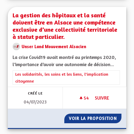
La gestion des hôpitaux et la santé
doivent être en Alsace une compétence
exclusive d’une collectivité territoriale
à statut particulier.
Unser Land Mouvement Alsacien
La crise Covid19 avait montré au printemps 2020,
l’importance d’avoir une autonomie de décision...
Filtrer les résultats de la catégorie : Les solidarités, les soins e
Les solidarités, les soins et les liens, l'implication
citoyenne
CRÉÉ LE
54
54 ABONNÉS
SUIVRE
04/07/2023
LA GESTION DES HÔ
VOIR LA PROPOSITION
LA GES