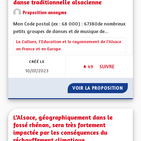
danse traditionnelle alsacienne
Proposition anonyme
Mon Code postal (ex : 68 000) : 67380de nombreux
petits groupes de danses et de musique de...
Filtrer les résultats de la catégorie : La Culture, l'Education e
La Culture, l'Education et le rayonnement de l'Alsace
en France et en Europe
CRÉÉ LE
49
49 ABONNÉS
SUIVRE
10/07/2023
NE PAS LAISSER MO
VOIR LA PROPOSITION
NE PAS
L’Alsace, géographiquement dans le
fossé rhénan, sera très fortement
impactée par les conséquences du
réchauffement climatique.