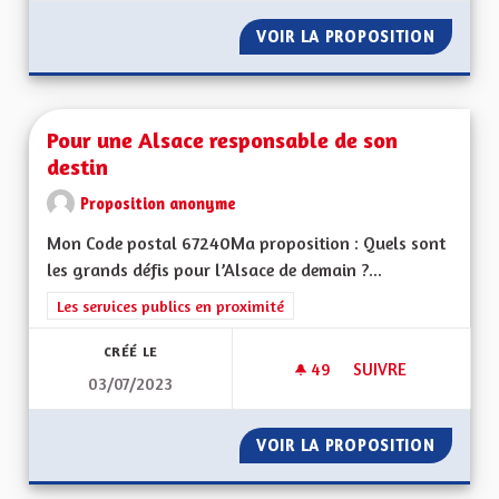
VOIR LA PROPOSITION
ENSEIG
Pour une Alsace responsable de son
destin
Proposition anonyme
Mon Code postal 67240Ma proposition : Quels sont
les grands défis pour l’Alsace de demain ?...
Filtrer les résultats de la catégorie : Les services publics en pro
Les services publics en proximité
CRÉÉ LE
49
49 ABONNÉS
SUIVRE
03/07/2023
POUR UNE ALSACE 
VOIR LA PROPOSITION
POUR U