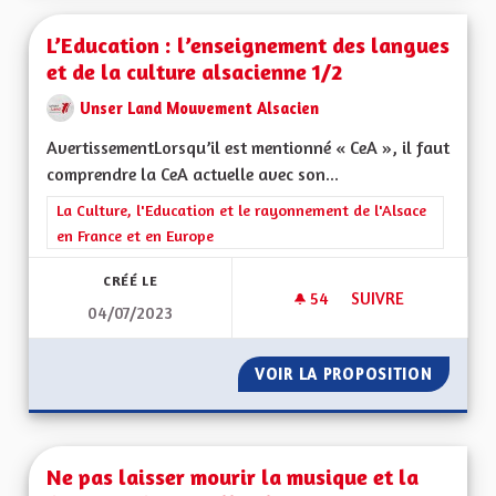
L’Education : l’enseignement des langues
et de la culture alsacienne 1/2
Unser Land Mouvement Alsacien
AvertissementLorsqu’il est mentionné « CeA », il faut
comprendre la CeA actuelle avec son...
Filtrer les résultats de la catégorie : La Culture, l'Education e
La Culture, l'Education et le rayonnement de l'Alsace
en France et en Europe
CRÉÉ LE
54
54 ABONNÉS
SUIVRE
04/07/2023
L’EDUCATION : L’E
VOIR LA PROPOSITION
L’EDUC
Ne pas laisser mourir la musique et la