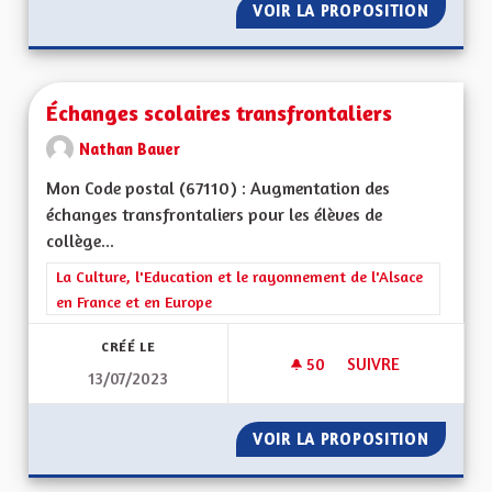
VOIR LA PROPOSITION
HÔPITA
Échanges scolaires transfrontaliers
Nathan Bauer
Mon Code postal (67110) : Augmentation des
échanges transfrontaliers pour les élèves de
collège...
Filtrer les résultats de la catégorie : La Culture, l'Education e
La Culture, l'Education et le rayonnement de l'Alsace
en France et en Europe
CRÉÉ LE
50
50 ABONNÉS
SUIVRE
13/07/2023
ÉCHANGES SCOLAIR
VOIR LA PROPOSITION
ÉCHANG