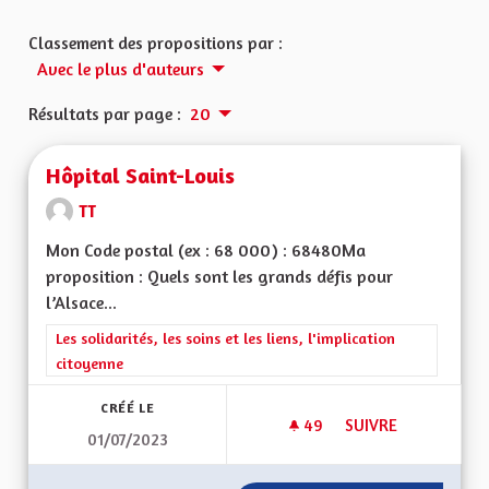
Classement des propositions par :
Avec le plus d'auteurs
Résultats par page :
20
Hôpital Saint-Louis
TT
Mon Code postal (ex : 68 000) : 68480Ma
proposition : Quels sont les grands défis pour
l’Alsace...
Filtrer les résultats de la catégorie : Les solidarités, les soins e
Les solidarités, les soins et les liens, l'implication
citoyenne
CRÉÉ LE
49
49 ABONNÉS
SUIVRE
01/07/2023
HÔPITAL SAINT-LOU