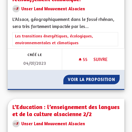
Unser Land Mouvement Alsacien
L’Alsace, géographiquement dans le fossé rhénan,
sera très fortement impactée par les...
Filtrer les résultats de la catégorie : Les transitions énergéti
Les transitions énergétiques, écologiques,
environnementales et climatiques
CRÉÉ LE
55
55 ABONNÉS
SUIVRE
04/07/2023
L’ALSACE, GÉOGRA
VOIR LA PROPOSITION
L’ALSA
L’Education : l’enseignement des langues
et de la culture alsacienne 2/2
Unser Land Mouvement Alsacien