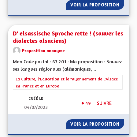
VOIR LA PROPOSITION
BILING
D' elsassische Sproche rette ! (sauver les
dialectes alsaciens)
Proposition anonyme
Mon Code postal : 67 201 : Ma proposition : Sauvez
ses langues régionales (alémaniques,...
Filtrer les résultats de la catégorie : La Culture, l'Education e
La Culture, l'Education et le rayonnement de l'Alsace
en France et en Europe
CRÉÉ LE
49
49 ABONNÉS
SUIVRE
04/07/2023
D' ELSASSISCHE SP
VOIR LA PROPOSITION
D' ELSA