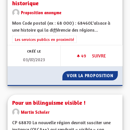
historique
Proposition anonyme
Mon Code postal (ex : 68 000) : 68460L'alsace à
une histoire qui la différencie des régions...
Filtrer les résultats de la catégorie : Les services publics en pro
Les services publics en proximité
CRÉÉ LE
49
49 ABONNÉS
SUIVRE
03/07/2023
UNE RÉGION AYANT
VOIR LA PROPOSITION
UNE RÉ
Pour un bilinguisme visible !
Martin Scholer
CP 68870 La nouvelle région devrait susciter une
instance (OLCA++) qui rendrait « visible » son...