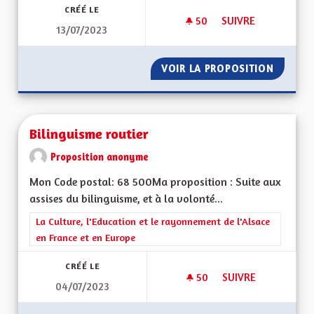
CRÉÉ LE
50
50 ABONNÉS
SUIVRE
13/07/2023
AUTORISATION DU 
VOIR LA PROPOSITION
AUTORI
Bilinguisme routier
Proposition anonyme
Mon Code postal: 68 500Ma proposition : Suite aux
assises du bilinguisme, et à la volonté...
Filtrer les résultats de la catégorie : La Culture, l'Education e
La Culture, l'Education et le rayonnement de l'Alsace
en France et en Europe
CRÉÉ LE
50
50 ABONNÉS
SUIVRE
04/07/2023
BILINGUISME ROUT