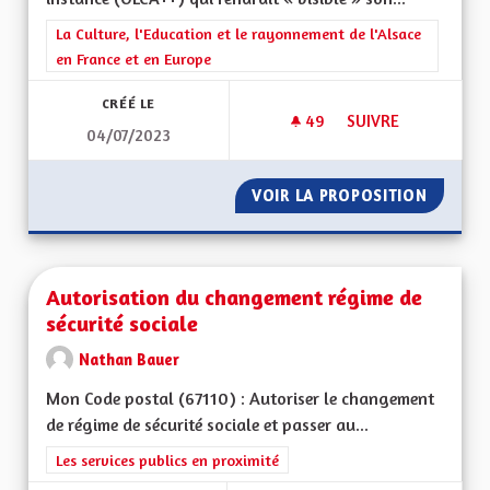
Filtrer les résultats de la catégorie : La Culture, l'Education e
La Culture, l'Education et le rayonnement de l'Alsace
en France et en Europe
CRÉÉ LE
49
49 ABONNÉS
SUIVRE
04/07/2023
POUR UN BILINGUISM
VOIR LA PROPOSITION
POUR UN
Autorisation du changement régime de
sécurité sociale
Nathan Bauer
Mon Code postal (67110) : Autoriser le changement
de régime de sécurité sociale et passer au...
Filtrer les résultats de la catégorie : Les services publics en pro
Les services publics en proximité