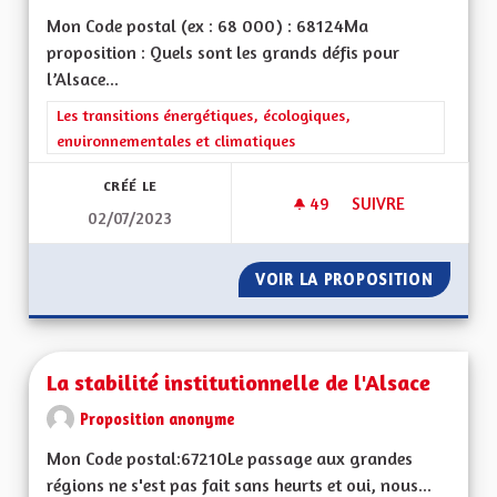
Mon Code postal (ex : 68 000) : 68124Ma
proposition : Quels sont les grands défis pour
l’Alsace...
Filtrer les résultats de la catégorie : Les transitions énergéti
Les transitions énergétiques, écologiques,
environnementales et climatiques
CRÉÉ LE
49
49 ABONNÉS
SUIVRE
02/07/2023
FAVORISER LES MOB
VOIR LA PROPOSITION
FAVORI
La stabilité institutionnelle de l'Alsace
Proposition anonyme
Mon Code postal:67210Le passage aux grandes
régions ne s'est pas fait sans heurts et oui, nous...