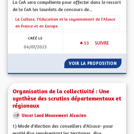
La CeA sera compétente pour affecter dans le ressort
de la CeA les lauréats de concours de...
Filtrer les résultats de la catégorie : La Culture, l'Education e
La Culture, l'Education et le rayonnement de l'Alsace
en France et en Europe
CRÉÉ LE
53
53 ABONNÉS
SUIVRE
04/07/2023
L’EDUCATION : L’E
VOIR LA PROPOSITION
L’EDUC
Organisation de la collectivité : Une
synthèse des scrutins départementaux et
régionaux
Unser Land Mouvement Alsacien
1) Mode d'élection des conseillers d'Alsace- pour
moitié élus représentant les territoires, élus...