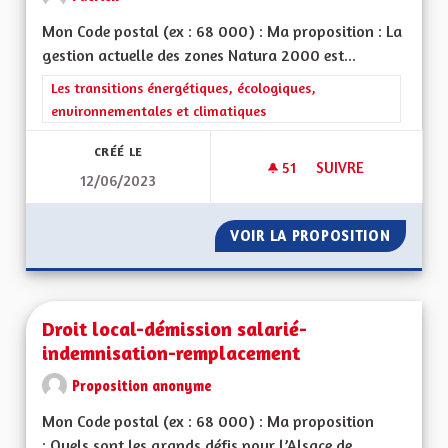
Mon Code postal (ex : 68 000) : Ma proposition : La
gestion actuelle des zones Natura 2000 est...
Filtrer les résultats de la catégorie : Les transitions énergéti
Les transitions énergétiques, écologiques,
environnementales et climatiques
CRÉÉ LE
51
51 ABONNÉS
SUIVRE
12/06/2023
ZONES NATURA 20
VOIR LA PROPOSITION
ZONES 
Droit local-démission salarié-
indemnisation-remplacement
Proposition anonyme
Mon Code postal (ex : 68 000) : Ma proposition
: Quels sont les grands défis pour l’Alsace de...