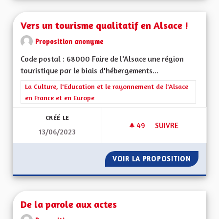
Vers un tourisme qualitatif en Alsace !
Proposition anonyme
Code postal : 68000 Faire de l'Alsace une région
touristique par le biais d'hébergements...
Filtrer les résultats de la catégorie : La Culture, l'Education e
La Culture, l'Education et le rayonnement de l'Alsace
en France et en Europe
CRÉÉ LE
49
49 ABONNÉS
SUIVRE
13/06/2023
VERS UN TOURISME 
VOIR LA PROPOSITION
VERS U
De la parole aux actes