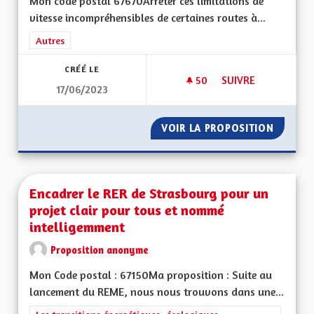
Mon code postal 67670Arrêter ces limitations de
vitesse incompréhensibles de certaines routes à...
Filtrer les résultats de la catégorie : Autres
Autres
CRÉÉ LE
50
50 ABONNÉS
SUIVRE
17/06/2023
RÉTABLIR LA VITES
VOIR LA PROPOSITION
RÉTABL
Encadrer le RER de Strasbourg pour un
projet clair pour tous et nommé
intelligemment
Proposition anonyme
Mon Code postal : 67150Ma proposition : Suite au
lancement du REME, nous nous trouvons dans une...