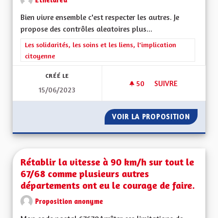
Bien vivre ensemble c'est respecter les autres. Je
propose des contrôles aleatoires plus...
Filtrer les résultats de la catégorie : Les solidarités, les soins e
Les solidarités, les soins et les liens, l'implication
citoyenne
CRÉÉ LE
50
50 ABONNÉS
SUIVRE
15/06/2023
NUISANCES SONORES
VOIR LA PROPOSITION
NUISAN
Rétablir la vitesse à 90 km/h sur tout le
67/68 comme plusieurs autres
départements ont eu le courage de faire.
Proposition anonyme