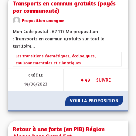
Transports en commun gratuits (payés
par communauté)
Proposition anonyme
Mon Code postal : 67 117 Ma proposition
: Transports en commun gratuits sur tout le
territoire...
Filtrer les résultats de la catégorie : Les transitions énergéti
Les transitions énergétiques, écologiques,
environnementales et climatiques
CRÉÉ LE
49
49 ABONNÉS
SUIVRE
14/06/2023
TRANSPORTS EN CO
VOIR LA PROPOSITION
TRANSP
Retour à une forte (en PIB) Région