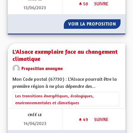
50
50 ABONNÉS
SUIVRE
13/06/2023
TRANSFORMER NOS 
VOIR LA PROPOSITION
TRANSF
L'Alsace exemplaire face au changement
climatique
Proposition anonyme
Mon Code postal (67730) : L'Alsace pourrait être la
première région à ne plus dépendre des...
Filtrer les résultats de la catégorie : Les transitions énergéti
Les transitions énergétiques, écologiques,
environnementales et climatiques
CRÉÉ LE
49
49 ABONNÉS
SUIVRE
14/06/2023
L'ALSACE EXEMPLA