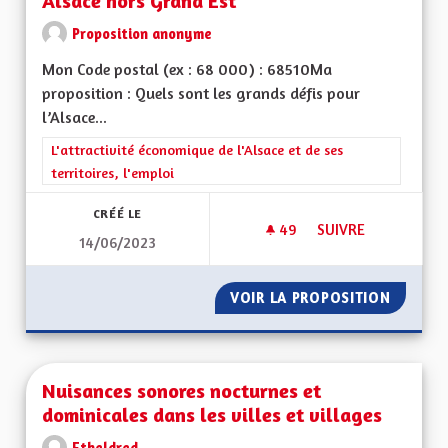
Alsace hors Grand Est
Proposition anonyme
Mon Code postal (ex : 68 000) : 68510Ma
proposition : Quels sont les grands défis pour
l’Alsace...
Filtrer les résultats de la catégorie : L'attractivité économique 
L'attractivité économique de l'Alsace et de ses
territoires, l'emploi
CRÉÉ LE
49
49 ABONNÉS
SUIVRE
14/06/2023
RETOUR À UNE FORT
VOIR LA PROPOSITION
RETOUR
Nuisances sonores nocturnes et
dominicales dans les villes et villages
Etheldred