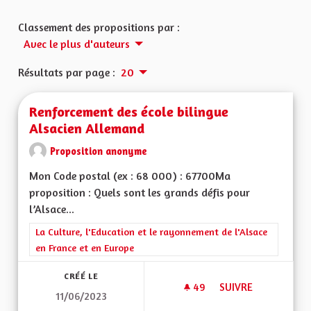
Classement des propositions par :
Avec le plus d'auteurs
Résultats par page :
20
Renforcement des école bilingue
Alsacien Allemand
Proposition anonyme
Mon Code postal (ex : 68 000) : 67700Ma
proposition : Quels sont les grands défis pour
l’Alsace...
Filtrer les résultats de la catégorie : La Culture, l'Education e
La Culture, l'Education et le rayonnement de l'Alsace
en France et en Europe
CRÉÉ LE
49
49 ABONNÉS
SUIVRE
11/06/2023
RENFORCEMENT DES