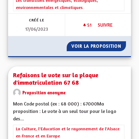
Filtrer les résultats de la catégorie : Les transitions énergéti
Les transitions énergétiques, écologiques,
environnementales et climatiques
CRÉÉ LE
51
51 ABONNÉS
SUIVRE
17/06/2023
ENCADRER LE RER 
VOIR LA PROPOSITION
ENCADR
Refaisons le vote sur la plaque
d'immatriculation 67 68
Proposition anonyme
Mon Code postal (ex : 68 000) : 67000Ma
proposition : Le vote à un seul tour pour le logo
des...
Filtrer les résultats de la catégorie : La Culture, l'Education e
La Culture, l'Education et le rayonnement de l'Alsace
en France et en Europe