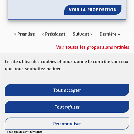
VOIR LA PROPOSITION
BILINGU
« Première
‹ Précédent
Suivant ›
Dernière »
Voir toutes les propositions retirées
Ce site utilise des cookies et vous donne le contrôle sur ceux
Protection des Données
Charte de contribution
que vous souhaitez activer
Mentions légales
FAQ
CGU
Droit d’interpellation citoyenne : comment ça marche ?
Télécharger les fichiers Open Data
Tout accepter
Entre vos mains - Collectivité européenne 
Entre vos mains - Collectivité euro
Entre vos mains - Collectivité
Entre vos mains - Collect
Tout refuser
Site réalisé par
Open Source Politics
grâce au
logiciel libre
(Lien externe)
Decidim
.
Personnaliser
(Lien externe)
Panneau de gestion des cookies
Politique de confidentialité