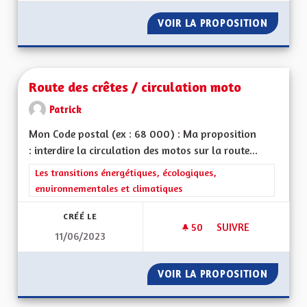
VOIR LA PROPOSITION
RENFOR
Route des crêtes / circulation moto
Patrick
Mon Code postal (ex : 68 000) : Ma proposition
: interdire la circulation des motos sur la route...
Filtrer les résultats de la catégorie : Les transitions énergéti
Les transitions énergétiques, écologiques,
environnementales et climatiques
CRÉÉ LE
50
50 ABONNÉS
SUIVRE
11/06/2023
ROUTE DES CRÊTES
VOIR LA PROPOSITION
ROUTE 