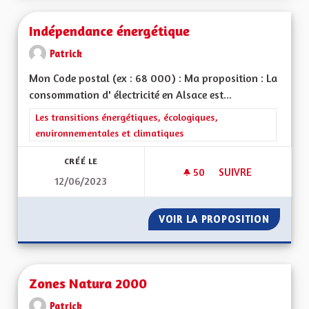
Indépendance énergétique
Patrick
Mon Code postal (ex : 68 000) : Ma proposition : La
consommation d' électricité en Alsace est...
Filtrer les résultats de la catégorie : Les transitions énergéti
Les transitions énergétiques, écologiques,
environnementales et climatiques
CRÉÉ LE
50
50 ABONNÉS
SUIVRE
12/06/2023
INDÉPENDANCE ÉNE
VOIR LA PROPOSITION
INDÉPE
Zones Natura 2000
Patrick