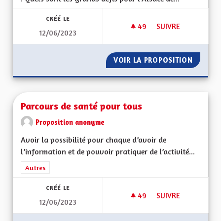
CRÉÉ LE
49
49 ABONNÉS
SUIVRE
12/06/2023
DROIT LOCAL-DÉMI
VOIR LA PROPOSITION
DROIT 
Parcours de santé pour tous
Proposition anonyme
Avoir la possibilité pour chaque d’avoir de
l’information et de pouvoir pratiquer de l’activité...
Filtrer les résultats de la catégorie : Autres
Autres
CRÉÉ LE
49
49 ABONNÉS
SUIVRE
12/06/2023
PARCOURS DE SANT