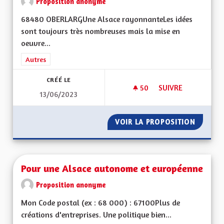
Proposition anonyme
68480 OBERLARGUne Alsace rayonnanteLes idées
sont toujours très nombreuses mais la mise en
oeuvre...
Filtrer les résultats de la catégorie : Autres
Autres
CRÉÉ LE
50
50 ABONNÉS
SUIVRE
13/06/2023
DE LA PAROLE AUX 
VOIR LA PROPOSITION
DE LA 
Pour une Alsace autonome et européenne
Proposition anonyme
Mon Code postal (ex : 68 000) : 67100Plus de
créations d'entreprises. Une politique bien...