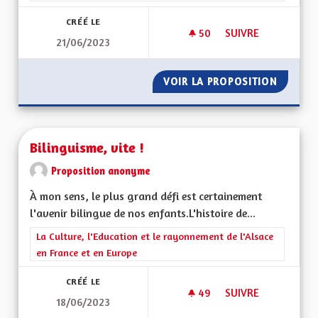
CRÉÉ LE
50
50 ABONNÉS
SUIVRE
21/06/2023
REFAISONS LE VOTE
VOIR LA PROPOSITION
REFAIS
Bilinguisme, vite !
Proposition anonyme
À mon sens, le plus grand défi est certainement
l'avenir bilingue de nos enfants.L'histoire de...
Filtrer les résultats de la catégorie : La Culture, l'Education e
La Culture, l'Education et le rayonnement de l'Alsace
en France et en Europe
CRÉÉ LE
49
49 ABONNÉS
SUIVRE
18/06/2023
BILINGUISME, VITE !