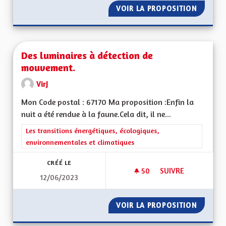
VOIR LA PROPOSITION
PARCOU
Des luminaires à détection de
mouvement.
VirJ
Mon Code postal : 67170 Ma proposition :Enfin la
nuit a été rendue à la faune.Cela dit, il ne...
Filtrer les résultats de la catégorie : Les transitions énergéti
Les transitions énergétiques, écologiques,
environnementales et climatiques
CRÉÉ LE
50
50 ABONNÉS
SUIVRE
12/06/2023
DES LUMINAIRES À
VOIR LA PROPOSITION
DES LU