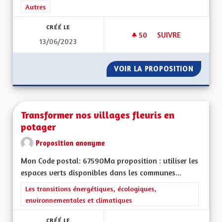
Filtrer les résultats de la catégorie : Autres
Autres
CRÉÉ LE
50
50 ABONNÉS
SUIVRE
13/06/2023
POUR UNE ALSACE
VOIR LA PROPOSITION
POUR U
Transformer nos villages fleuris en
potager
Proposition anonyme
Mon Code postal: 67590Ma proposition : utiliser les
espaces verts disponibles dans les communes...
Filtrer les résultats de la catégorie : Les transitions énergéti
Les transitions énergétiques, écologiques,
environnementales et climatiques
CRÉÉ LE