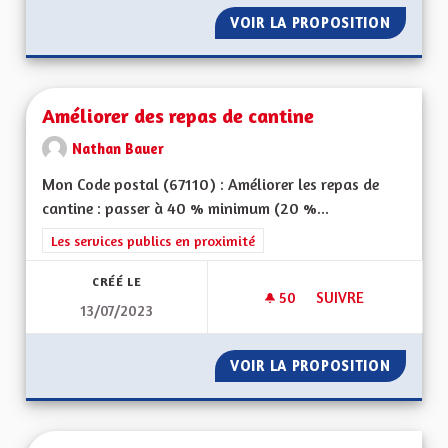
VOIR LA PROPOSITION
L'ALSA
Améliorer des repas de cantine
Nathan Bauer
Mon Code postal (67110) : Améliorer les repas de
cantine : passer à 40 % minimum (20 %...
Filtrer les résultats de la catégorie : Les services publics en pro
Les services publics en proximité
CRÉÉ LE
50
50 ABONNÉS
SUIVRE
13/07/2023
AMÉLIORER DES REP
VOIR LA PROPOSITION
AMÉLIO