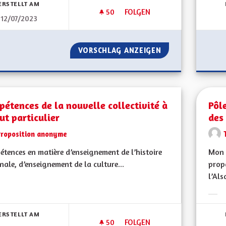
ERSTELLT AM
50
50 FOLLOWER
FOLGEN
12/07/2023
QUEL TYPE DE COLLECTIVITÉ 
VORSCHLAG ANZEIGEN
QUEL TYPE DE CO
étences de la nouvelle collectivité à
Pôl
ut particulier
des 
Proposition anonyme
tences en matière d’enseignement de l’histoire
Mon 
nale, d’enseignement de la culture...
propo
l’Als
bnisse nach Kategorie filtern:
Erge
ERSTELLT AM
50
50 FOLLOWER
FOLGEN