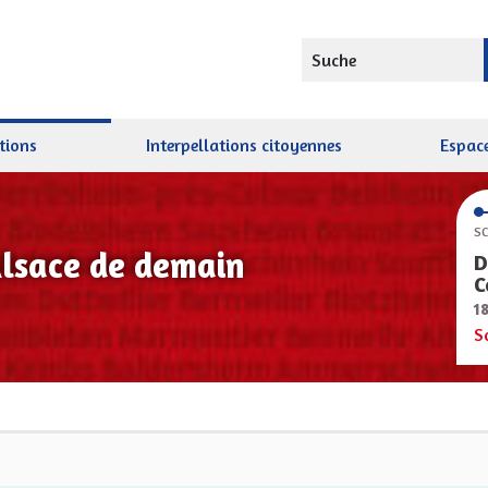
Suche
tions
Interpellations citoyennes
Espace
SC
Alsace de demain
D
C
1
S