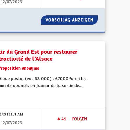
12/07/2023
 COLLECTIVITÉ À STATUT PARTICULIER
LA NOUVELLE COLLECTIVITÉ À STATUT PARTICULIER
VORSCHLAG ANZEIGEN
PÔLE MÉTROPOLIT
tir du Grand Est pour restaurer
tractivité de l’Alsace
Proposition anonyme
Code postal (ex : 68 000) : 67000Parmi les
ents avancés en faveur de la sortie de...
bnisse nach Kategorie filtern:
ERSTELLT AM
49
49 FOLLOWER
FOLGEN
12/07/2023
C UN MAXIMUM DE COMPÉTENCES
SORTIR DU GRAND EST POUR R