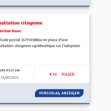
sultation citoyenne
Nathan Bauer
Code postal (67110)Mise en place d’une
ultation citoyenne systématique sur l’adoption
bnisse nach Kategorie filtern:
ERSTELLT AM
50
50 FOLLOWER
FOLGEN
13/07/2023
ANDATS
CONSULTATION CITOYENNE
NOMBRE DE MANDATS
VORSCHLAG ANZEIGEN
CONSULTATION C