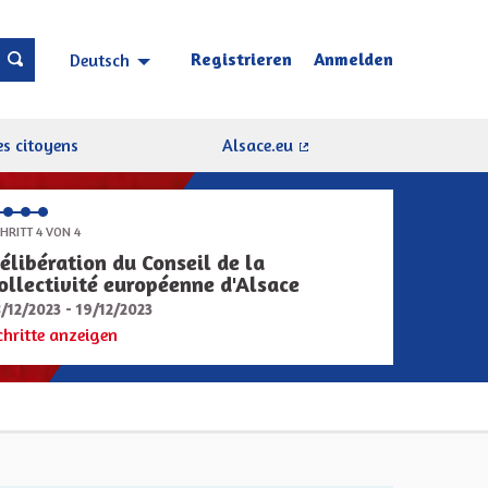
Registrieren
Anmelden
Deutsch
Choisir la langue
Sprache wählen
s citoyens
Alsace.eu
(Externer Link)
HRITT 4 VON 4
élibération du Conseil de la
ollectivité européenne d'Alsace
8/12/2023 - 19/12/2023
chritte anzeigen