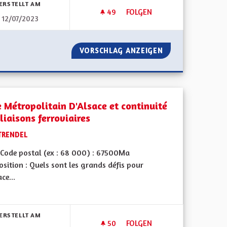
ERSTELLT AM
49
49 FOLLOWER
FOLGEN
12/07/2023
TERRITORIALE
EGALITÉ ENTRE LES RÉGIONS 
LLECTIVITÉ TERRITORIALE
VORSCHLAG ANZEIGEN
EGALITÉ ENTRE L
e Métropolitain D'Alsace et continuité
liaisons ferroviaires
TRENDEL
Code postal (ex : 68 000) : 67500Ma
sition : Quels sont les grands défis pour
ace...
bnisse nach Kategorie filtern:
ERSTELLT AM
50
50 FOLLOWER
FOLGEN