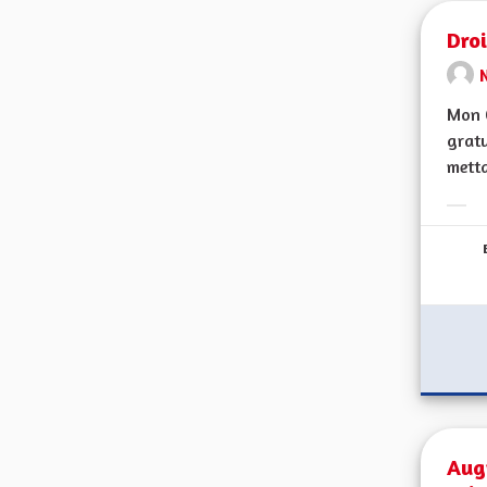
Droi
Mon C
gratu
metta
Erge
Aug