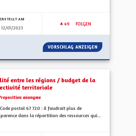
bnisse nach Kategorie filtern:
ERSTELLT AM
49
49 FOLLOWER
FOLGEN
12/07/2023
RATIE LOCALE
SORTIE DU GRAND-EST SANS
DE LA DÉMOCRATIE LOCALE
VORSCHLAG ANZEIGEN
SORTIE DU GRAN
ité entre les régions / budget de la
ectivité territoriale
Proposition anonyme
ode postal 67 720 : il faudrait plus de
parence dans la répartition des ressources qui...
bnisse nach Kategorie filtern: