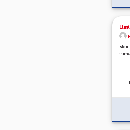
Lim
Mon C
manda
Erge