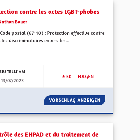
tection contre les actes LGBT-phobes
Nathan Bauer
ode postal (67110) : Protection effective contre
ctes discriminatoires envers les...
bnisse nach Kategorie filtern:
ERSTELLT AM
50
50 FOLLOWER
FOLGEN
13/07/2023
ELLE
PROTECTION CONTRE LES ACT
NE MENSTRUELLE
VORSCHLAG ANZEIGEN
PROTECTION CON
trôle des EHPAD et du traitement de