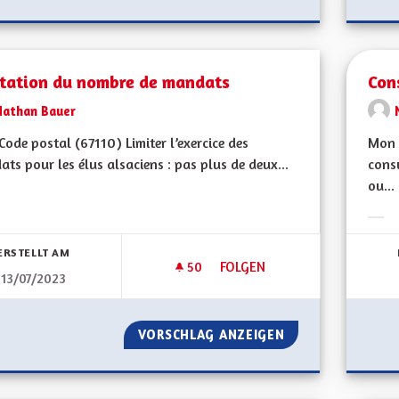
itation du nombre de mandats
Con
Nathan Bauer
ode postal (67110) Limiter l’exercice des
Mon 
ts pour les élus alsaciens : pas plus de deux...
cons
ou...
bnisse nach Kategorie filtern:
Erge
ERSTELLT AM
50
50 FOLLOWER
FOLGEN
13/07/2023
LIMITATION DU NOMBRE DE M
VORSCHLAG ANZEIGEN
LIMITATION DU 