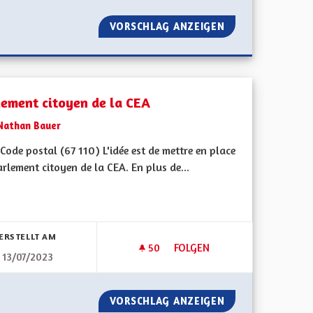
RÉGION AVEC UN MAXIMUM DE COMPÉTENCES
VORSCHLAG ANZEIGEN
SORTIR DU GRAND
lement citoyen de la CEA
Nathan Bauer
ode postal (67 110) L'idée est de mettre en place
rlement citoyen de la CEA. En plus de...
bnisse nach Kategorie filtern:
ERSTELLT AM
50
50 FOLLOWER
FOLGEN
13/07/2023
ES TRANSPORTS EN COMMUNS RÉGIONAUX
PARLEMENT CITOYEN DE LA C
PORT SUR LES TRANSPORTS EN COMMUNS RÉGIONAUX
VORSCHLAG ANZEIGEN
PARLEMENT CITO