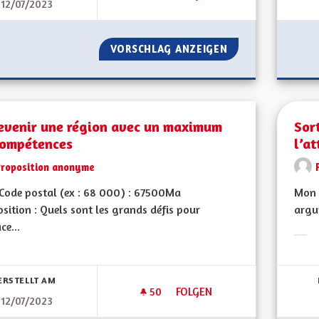
12/07/2023
COMPÉTENCES DE LA NOUVELLE
VORSCHLAG ANZEIGEN
COMPÉTENCES DE 
evenir une région avec un maximum
Sor
compétences
l’at
Proposition anonyme
Code postal (ex : 68 000) : 67500Ma
Mon 
sition : Quels sont les grands défis pour
argum
ce...
Erge
bnisse nach Kategorie filtern:
ERSTELLT AM
50
50 FOLLOWER
FOLGEN
12/07/2023
REDEVENIR UNE RÉGION AVE