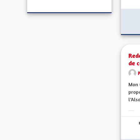
Red
de 
Mon 
propo
l’Alsa
Erge