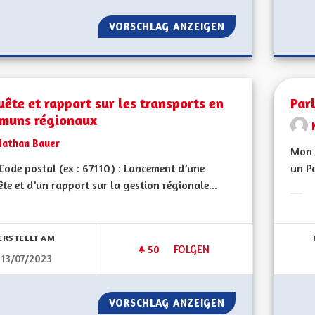
VORSCHLAG ANZEIGEN
REDEVENIR UNE 
ête et rapport sur les transports en
Par
muns régionaux
Nathan Bauer
Mon C
ode postal (ex : 67110) : Lancement d’une
un Pa
te et d’un rapport sur la gestion régionale...
Erge
bnisse nach Kategorie filtern:
ERSTELLT AM
50
50 FOLLOWER
FOLGEN
13/07/2023
ENQUÊTE ET RAPPORT SUR L
VORSCHLAG ANZEIGEN
ENQUÊTE ET RAP