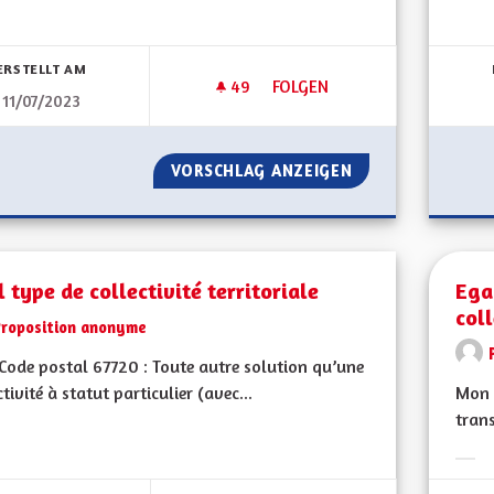
Erge
bnisse nach Kategorie filtern:
ERSTELLT AM
49
49 FOLLOWER
FOLGEN
11/07/2023
DÉVELOPPEMENT DE LA DÉMOC
VORSCHLAG ANZEIGEN
DÉVELOPPEMENT 
 type de collectivité territoriale
Egal
coll
Proposition anonyme
ode postal 67720 : Toute autre solution qu’une
ctivité à statut particulier (avec...
Mon C
trans
bnisse nach Kategorie filtern:
Erge