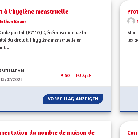
t à l'hygiène menstruelle
Pro
Nathan Bauer
ode postal (67110) Généralisation de la
Mon C
ité du droit à l'hygiène menstruelle en
les a
nt...
Erge
bnisse nach Kategorie filtern:
ERSTELLT AM
50
50 FOLLOWER
FOLGEN
13/07/2023
DROIT À L'HYGIÈNE MENSTRU
VORSCHLAG ANZEIGEN
DROIT À L'HYGIÈ
mentation du nombre de maison de
Con