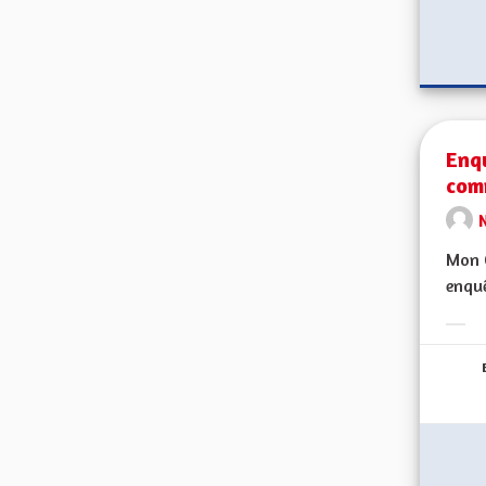
Enqu
com
Mon C
enquê
Erge