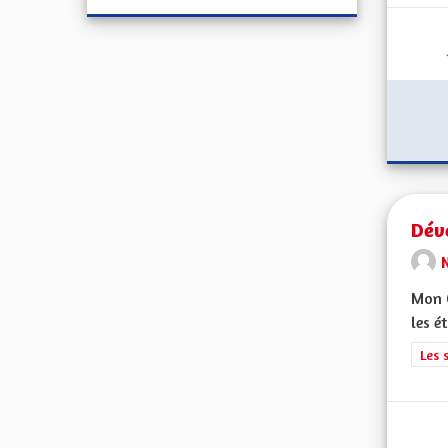
Dév
Mon C
les é
Filt
Les 