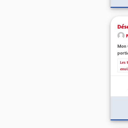
Dés
Mon C
porti
Filt
Les 
envi