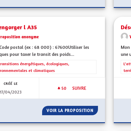
engorger l A35
Dés
Proposition anonyme
ode postal (ex : 68 000) : 67600Utiliser les
Mon C
ques pour taxer le transit des poids...
une 
rer les résultats de la catégorie : Les transitions énergétiques, écolog
transitions énergétiques, écologiques,
Filt
L'at
ronnementales et climatiques
terr
CRÉÉ LE
50
50 ABONNÉS
SUIVRE
17/04/2023
DÉSENGORGER L A35
VOIR LA PROPOSITION
DÉSENGORGER L 