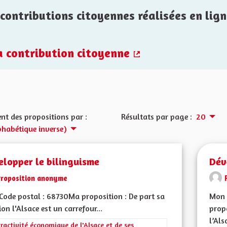
contributions citoyennes réalisées en lign
la contribution citoyenne
(Lien externe)
nt des propositions par :
Résultats par page :
20
phabétique inverse)
elopper le bilinguisme
Dév
Proposition anonyme
ode postal : 68730Ma proposition : De part sa
Mon 
ion l'Alsace est un carrefour...
propo
l’Als
rer les résultats de la catégorie : L'attractivité économique de l'Alsace et
tractivité économique de l'Alsace et de ses