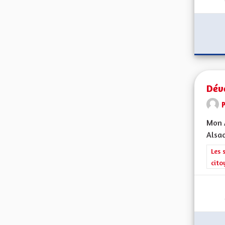
Dév
Mon A
Alsac
Filt
Les 
cito