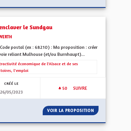
enclaver le Sundgau
WERTH
ode postal (ex : 68210) : Ma proposition : créer
voie reliant Mulhouse (et/ou Burnhaupt)...
iques, environnementales et climatiques
rer les résultats de la catégorie : L'attractivité économique de l'Alsace e
tractivité économique de l'Alsace et de ses
itoires, l'emploi
CRÉÉ LE
50
50 ABONNÉS
SUIVRE
26/05/2023
DÉSENCLAVER LE SUNDGAU
A35
VOIR LA PROPOSITION
DÉSENCLAVER LE