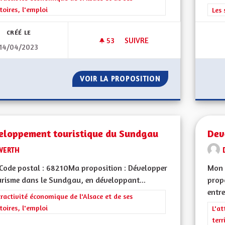
itoires, l'emploi
Filt
Les 
CRÉÉ LE
53
53 ABONNÉS
SUIVRE
14/04/2023
DÉVELOPPER LE BILINGUISME
VOIR LA PROPOSITION
DÉVELOPPER LE B
eloppement touristique du Sundgau
Dev
WERTH
ode postal : 68210Ma proposition : Développer
Mon 
urisme dans le Sundgau, en développant...
propo
entre
rer les résultats de la catégorie : L'attractivité économique de l'Alsace et
tractivité économique de l'Alsace et de ses
itoires, l'emploi
Filt
L'at
terr