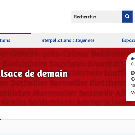
Rechercher
tions
Interpellations citoyennes
Espace
ÉT
Alsace de demain
D
C
1
V