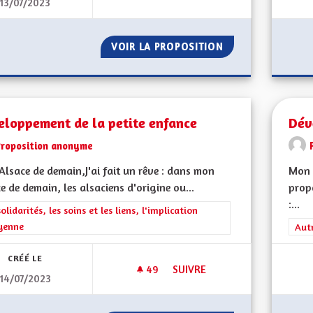
13/07/2023
DÉVELOPPEMENT DES CRÈCHE
VOIR LA PROPOSITION
DÉVELOPPEMENT 
eloppement de la petite enfance
Dév
Proposition anonyme
lsace de demain,J'ai fait un rêve : dans mon
Mon 
e de demain, les alsaciens d'origine ou...
prop
:...
rer les résultats de la catégorie : Les solidarités, les soins et les liens, 
solidarités, les soins et les liens, l'implication
yenne
Filt
Aut
CRÉÉ LE
49
49 ABONNÉS
SUIVRE
14/07/2023
DÉVELOPPEMENT DE LA PETIT