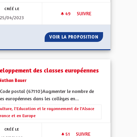
CRÉÉ LE
49
49 ABONNÉS
SUIVRE
25/04/2023
PORTS EN COMMUNS
DÉVELOPPEMENT DES TRANSPO
 DES TRANSPORTS EN COMMUNS
VOIR LA PROPOSITION
DÉVELOPPEMENT 
eloppement des classes européennes
Nathan Bauer
Code postal (67110)Augmenter le nombre de
es européennes dans les collèges en...
rer les résultats de la catégorie : La Culture, l'Education et le rayonne
ulture, l'Education et le rayonnement de l'Alsace
rance et en Europe
CRÉÉ LE
51
51 ABONNÉS
SUIVRE