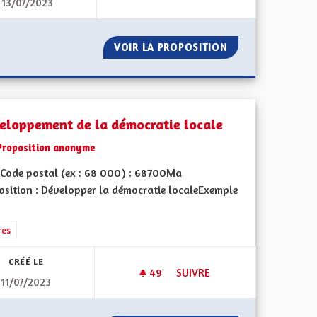
13/07/2023
S
DÉVELOPPEMENT DES CLASSE
DES CRÈCHES
VOIR LA PROPOSITION
DÉVELOPPEMENT 
eloppement de la démocratie locale
Proposition anonyme
Code postal (ex : 68 000) : 68700Ma
osition : Développer la démocratie localeExemple
l'implication citoyenne
rer les résultats de la catégorie : Autres
res
CRÉÉ LE
49
49 ABONNÉS
SUIVRE
11/07/2023
E ENFANCE
DÉVELOPPEMENT DE LA DÉMOC