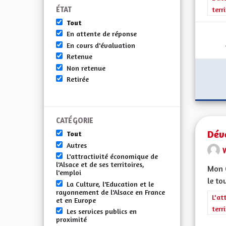
ÉTAT
terr
Tout
En attente de réponse
En cours d'évaluation
Retenue
Non retenue
Retirée
CATÉGORIE
Dév
Tout
Autres
L'attractivité économique de
l'Alsace et de ses territoires,
Mon C
l'emploi
le to
La Culture, l'Education et le
rayonnement de l'Alsace en France
Filt
L'at
et en Europe
terr
Les services publics en
proximité