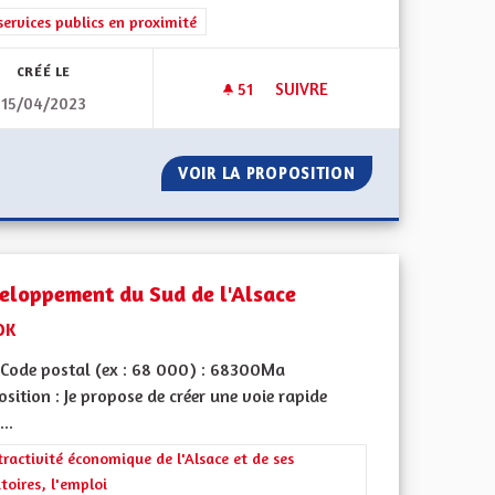
rer les résultats de la catégorie : Les services publics en proximité
services publics en proximité
CRÉÉ LE
51
51 ABONNÉS
SUIVRE
15/04/2023
DÉVELOPPER L'ENGAGEMENT 
ILINGUISME
VOIR LA PROPOSITION
DÉVELOPPER L'E
eloppement du Sud de l'Alsace
DK
Code postal (ex : 68 000) : 68300Ma
sition : Je propose de créer une voie rapide
...
 de ses territoires, l'emploi
rer les résultats de la catégorie : L'attractivité économique de l'Alsace e
tractivité économique de l'Alsace et de ses
itoires, l'emploi