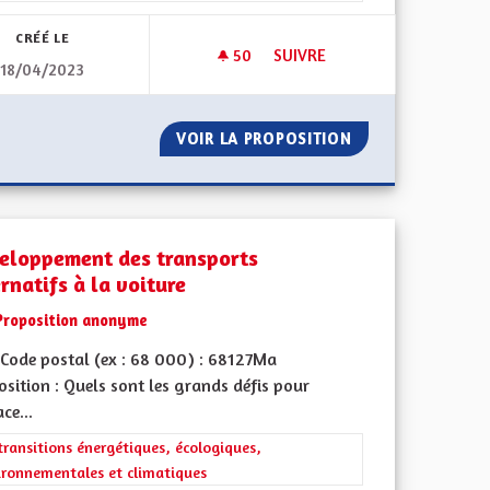
CRÉÉ LE
50
50 ABONNÉS
SUIVRE
18/04/2023
UE DU SUNDGAU
DEVELOPPEMENT DU SUD DE L
TOURISTIQUE DU SUNDGAU
VOIR LA PROPOSITION
DEVELOPPEMENT 
eloppement des transports
rnatifs à la voiture
Proposition anonyme
Code postal (ex : 68 000) : 68127Ma
sition : Quels sont les grands défis pour
ace...
iques, environnementales et climatiques
rer les résultats de la catégorie : Les transitions énergétiques, écolog
transitions énergétiques, écologiques,
ironnementales et climatiques