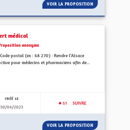
DE LA PETITE ENFANCE
VOIR LA PROPOSITION
DÉVELOPPEMENT 
ert médical
Proposition anonyme
ode postal (ex : 68 270) : Rendre l'Alsace
ctive pour médecins et pharmaciens afin de...
l'implication citoyenne
CRÉÉ LE
51
51 ABONNÉS
SUIVRE
30/04/2023
ON PROGRAMMÉS DANS CHAQUE CANTON
DÉSERT MÉDICAL
E SOINS NON PROGRAMMÉS DANS CHAQUE CANTON
VOIR LA PROPOSITION
DÉSERT MÉDICAL