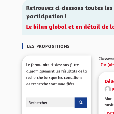
Retrouvez ci-dessous toutes les 
participation !
Le bilan global et en détail de 
LES PROPOSITIONS
Classeme
Le formulaire ci-dessous filtre
Z-A (al
dynamiquement les résultats de la
recherche lorsque les conditions
Dév
de recherche sont modifiées.
Mon C
posit
Filt
L'at