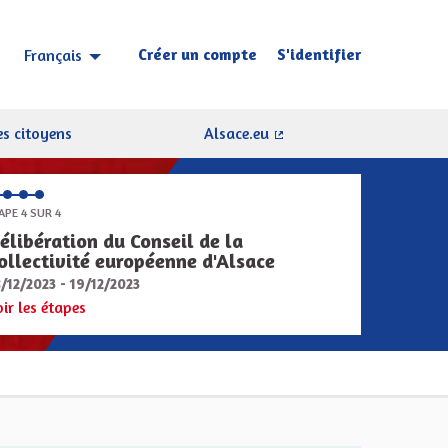
Créer un compte
S'identifier
Français
Choisir la langue
Sprache wählen
s citoyens
Alsace.eu
(Lien externe)
APE 4 SUR 4
élibération du Conseil de la
ollectivité européenne d'Alsace
8/12/2023 - 19/12/2023
oir les étapes