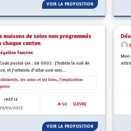
VOIR LA PROPOSITION
DÉVELOPPEMENT 
x maisons de soins non programmés
Dés
s chaque canton
Ségolène Fausten
Mon C
ode postal (ex : 68 000) : J'habite le sud de
attra
ace, et j'attends d'aller voir mes...
rer les résultats de la catégorie : Les solidarités, les soins et les liens, 
solidarités, les soins et les liens, l'implication
yenne
CRÉÉ LE
50
50 ABONNÉS
SUIVRE
29/04/2023
DEUX MAISONS DE SOINS N
VOIR LA PROPOSITION
DEUX MAISONS D