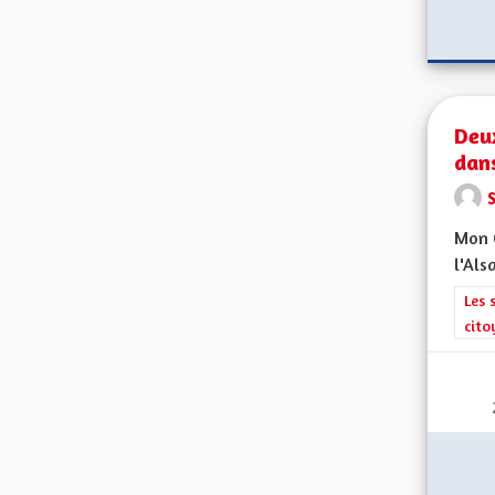
Deu
dan
Mon C
l'Als
Filt
Les 
cito