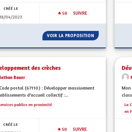
CRÉÉ LE
50
50 ABONNÉS
SUIVRE
18/04/2023
DÉVELOPPEMENT DES TRANS
VOIR LA PROPOSITION
DÉVELOPPEMENT
eloppement des crèches
Dév
Nathan Bauer
ode postal (67110) : Développer massivement
Mon 
tablissements d’accueil collectif :...
class
rer les résultats de la catégorie : Les services publics en proximité
services publics en proximité
Filt
La C
en F
CRÉÉ LE
50
50 ABONNÉS
SUIVRE