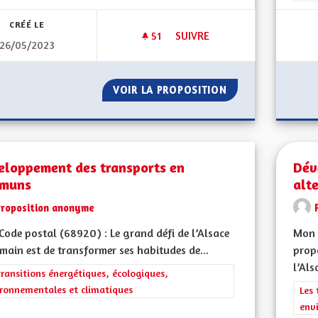
CRÉÉ LE
51
51 ABONNÉS
SUIVRE
26/05/2023
DÉVELOPPEMENT TOURISTIQ
VOIR LA PROPOSITION
DÉVELOPPEMENT 
eloppement des transports en
Dév
muns
alte
Proposition anonyme
ode postal (68920) : Le grand défi de l’Alsace
Mon 
main est de transformer ses habitudes de...
propo
l’Als
rer les résultats de la catégorie : Les transitions énergétiques, écolog
transitions énergétiques, écologiques,
ronnementales et climatiques
Filt
Les 
env