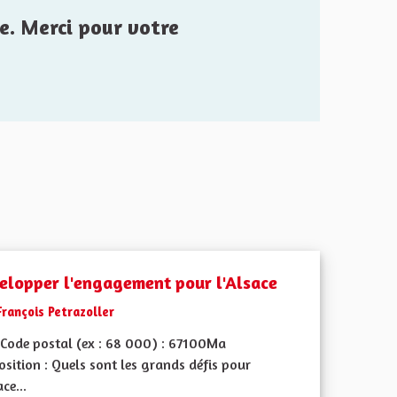
e. Merci pour votre
elopper l'engagement pour l'Alsace
François Petrazoller
Code postal (ex : 68 000) : 67100Ma
sition : Quels sont les grands défis pour
ace...
 de ses territoires, l'emploi