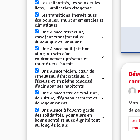
Les solidarités, les soins et les
liens, l'implication citoyenne
Les transitions énergétiques,
écologiques, environnementales et
climatiques
Une Alsace attractive,
carrefour transfrontalier
dynamique et innovant
Une Alsace où il fait bon
vivre, au sein d’un
environnement préservé et
tourné vers l’avenir
Une Alsace région, cœur de
Dév
renouveau démocratique, à
com
l’écoute et en pleine capacité
d’agir pour ses habitants
Une Alsace terre de tradition,
de culture, d’épanouissement et
Mon C
de rayonnement
de de
Une Alsace à l’avant-garde
des solidarités, pour vivre en
bonne santé et avec dignité tout
Filt
Les 
au long de la vie
envi