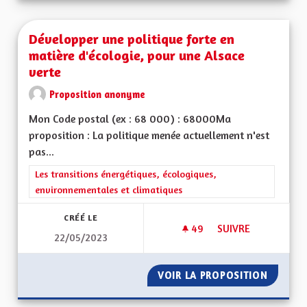
Développer une politique forte en
matière d'écologie, pour une Alsace
verte
Proposition anonyme
Mon Code postal (ex : 68 000) : 68000Ma
proposition : La politique menée actuellement n'est
pas...
Filtrer les résultats de la catégorie : Les transitions énergéti
Les transitions énergétiques, écologiques,
environnementales et climatiques
CRÉÉ LE
49
49 ABONNÉS
SUIVRE
22/05/2023
DÉVELOPPER UNE PO
VOIR LA PROPOSITION
DÉVELO