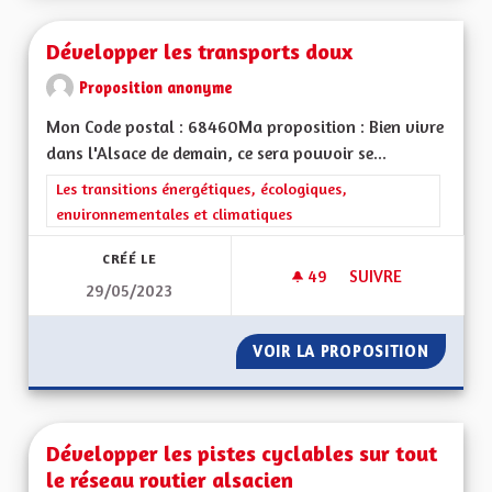
Développer les transports doux
Proposition anonyme
Mon Code postal : 68460Ma proposition : Bien vivre
dans l'Alsace de demain, ce sera pouvoir se...
Filtrer les résultats de la catégorie : Les transitions énergéti
Les transitions énergétiques, écologiques,
environnementales et climatiques
CRÉÉ LE
49
49 ABONNÉS
SUIVRE
29/05/2023
DÉVELOPPER LES T
VOIR LA PROPOSITION
DÉVELO
Développer les pistes cyclables sur tout
le réseau routier alsacien