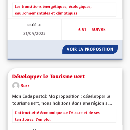
Filtrer les résultats de la catégorie : Les transitions énergéti
Les transitions énergétiques, écologiques,
environnementales et climatiques
CRÉÉ LE
51
51 ABONNÉS
SUIVRE
21/04/2023
DÉVELOPPER LES I
VOIR LA PROPOSITION
DÉVELO
Développer le Tourisme vert
Suss
Mon Code postal: Ma proposition : développer le
tourisme vert, nous habitons dans une région si...
Filtrer les résultats de la catégorie : L'attractivité économique 
L'attractivité économique de l'Alsace et de ses
territoires, l'emploi