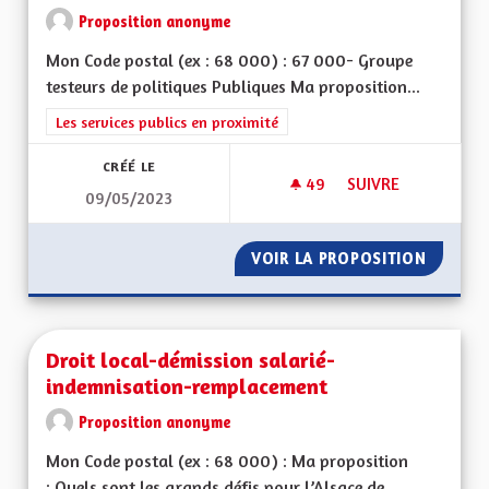
Proposition anonyme
Mon Code postal (ex : 68 000) : 67 000- Groupe
testeurs de politiques Publiques Ma proposition...
Filtrer les résultats de la catégorie : Les services publics en pro
Les services publics en proximité
CRÉÉ LE
49
49 ABONNÉS
SUIVRE
09/05/2023
DYNAMIQUE TERRITO
VOIR LA PROPOSITION
DYNAMIQ
Droit local-démission salarié-
indemnisation-remplacement
Proposition anonyme
Mon Code postal (ex : 68 000) : Ma proposition
: Quels sont les grands défis pour l’Alsace de...