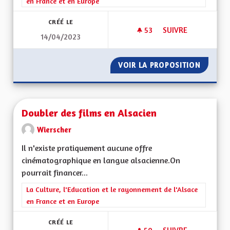
en France et en Europe
CRÉÉ LE
53
53 ABONNÉS
SUIVRE
14/04/2023
DRAPEAU ALSACIEN
VOIR LA PROPOSITION
DRAPEA
Doubler des films en Alsacien
Wierscher
Il n'existe pratiquement aucune offre
cinématographique en langue alsacienne.On
pourrait financer...
Filtrer les résultats de la catégorie : La Culture, l'Education e
La Culture, l'Education et le rayonnement de l'Alsace
en France et en Europe
CRÉÉ LE