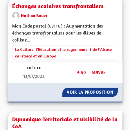
Échanges scolaires transfrontaliers
Nathan Bauer
Mon Code postal (67110) : Augmentation des
échanges transfrontaliers pour les élèves de
collège...
Filtrer les résultats de la catégorie : La Culture, l'Education e
La Culture, l'Education et le rayonnement de l'Alsace
en France et en Europe
CRÉÉ LE
50
50 ABONNÉS
SUIVRE
13/07/2023
ÉCHANGES SCOLAIR
VOIR LA PROPOSITION
ÉCHANG
Dynamique Territoriale et visibilité de la
CeA