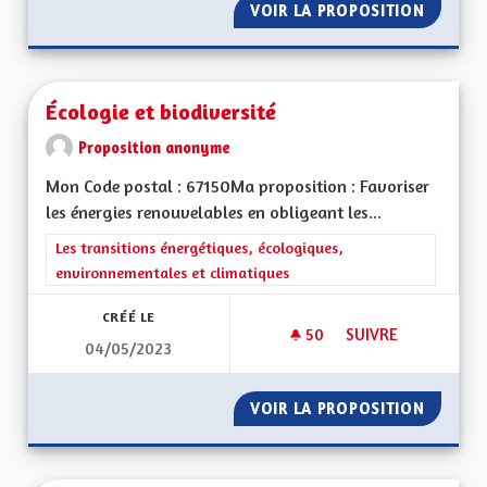
VOIR LA PROPOSITION
ECOMUS
Écologie et biodiversité
Proposition anonyme
Mon Code postal : 67150Ma proposition : Favoriser
les énergies renouvelables en obligeant les...
Filtrer les résultats de la catégorie : Les transitions énergéti
Les transitions énergétiques, écologiques,
environnementales et climatiques
CRÉÉ LE
50
50 ABONNÉS
SUIVRE
04/05/2023
ÉCOLOGIE ET BIODI
VOIR LA PROPOSITION
ÉCOLOG