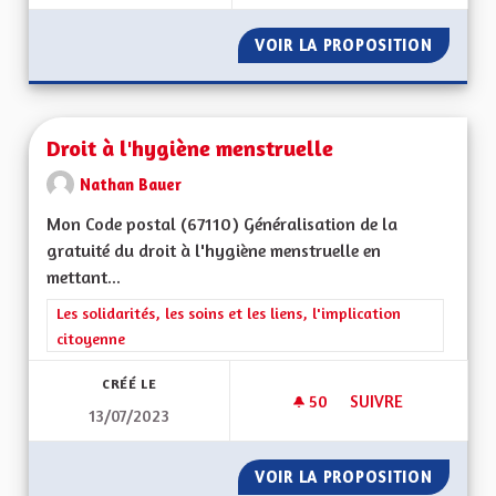
VOIR LA PROPOSITION
DROIT 
Droit à l'hygiène menstruelle
Nathan Bauer
Mon Code postal (67110) Généralisation de la
gratuité du droit à l'hygiène menstruelle en
mettant...
Filtrer les résultats de la catégorie : Les solidarités, les soins e
Les solidarités, les soins et les liens, l'implication
citoyenne
CRÉÉ LE
50
50 ABONNÉS
SUIVRE
13/07/2023
DROIT À L'HYGIÈNE
VOIR LA PROPOSITION
DROIT 