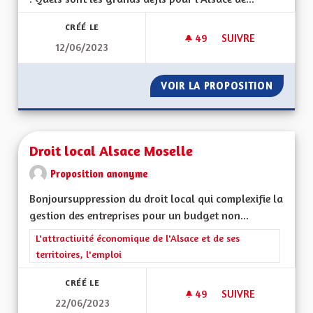
CRÉÉ LE
49
49 ABONNÉS
SUIVRE
12/06/2023
DROIT LOCAL-DÉMI
VOIR LA PROPOSITION
DROIT 
Droit local Alsace Moselle
Proposition anonyme
Bonjoursuppression du droit local qui complexifie la
gestion des entreprises pour un budget non...
Filtrer les résultats de la catégorie : L'attractivité économique 
L'attractivité économique de l'Alsace et de ses
territoires, l'emploi
CRÉÉ LE
49
49 ABONNÉS
SUIVRE
22/06/2023
DROIT LOCAL ALSA