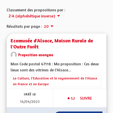
Classement des propositions par :
Z-A (alphabétique inverse)
Résultats par page :
20
Ecomusée d'Alsace, Maison Rurale de
l'Outre Forêt
Proposition anonyme
Mon Code postal 67118 : Ma proposition : Ces deux
lieux sont des vitrines de l'Alsace...
Filtrer les résultats de la catégorie : La Culture, l'Education e
La Culture, l'Education et le rayonnement de l'Alsace
en France et en Europe
CRÉÉ LE
52
52 ABONNÉS
SUIVRE
14/04/2023
ECOMUSÉE D'ALSAC