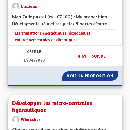
Clezieux
Mon Code postal (ex : 67 100) : Ma proposition :
Développer le vélo et ses pistes !Chacun d’entre...
Filtrer les résultats de la catégorie : Les transitions énergéti
Les transitions énergétiques, écologiques,
environnementales et climatiques
CRÉÉ LE
51
51 ABONNÉS
SUIVRE
17/04/2023
DÉVELOPPER LES PI
VOIR LA PROPOSITION
DÉVELO
Développer les micro-centrales
hydrauliques
Wierscher
Chaque chute d'eau de chaque rivière peut être