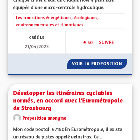
équipée d'une micro-centrale hydraulique.
Filtrer les résultats de la catégorie : Les transitions énergéti
Les transitions énergétiques, écologiques,
environnementales et climatiques
CRÉÉ LE
50
50 ABONNÉS
SUIVRE
21/04/2023
DÉVELOPPER LES M
VOIR LA PROPOSITION
DÉVELO
Développer les itinéraires cyclables
normés, en accord avec l'Eurométropole
de Strasbourg
Proposition anonyme
Mon code postal: 67150En Eurométropole, il existe
un réseau de pistes appelé velostras. Ce...