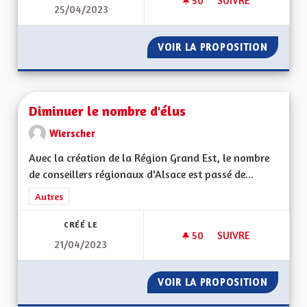
50
50 ABONNÉS
SUIVRE
25/04/2023
DOUBLER DES FILMS
VOIR LA PROPOSITION
DOUBLE
Diminuer le nombre d'élus
Wierscher
Avec la création de la Région Grand Est, le nombre
de conseillers régionaux d'Alsace est passé de...
Filtrer les résultats de la catégorie : Autres
Autres
CRÉÉ LE
50
50 ABONNÉS
SUIVRE
21/04/2023
DIMINUER LE NOMB
VOIR LA PROPOSITION
DIMINU