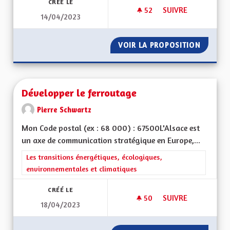
CRÉÉ LE
52
52 ABONNÉS
SUIVRE
14/04/2023
DÉVELOPPER LE TO
VOIR LA PROPOSITION
DÉVELO
Développer le ferroutage
Pierre Schwartz
Mon Code postal (ex : 68 000) : 67500L'Alsace est
un axe de communication stratégique en Europe,...
Filtrer les résultats de la catégorie : Les transitions énergéti
Les transitions énergétiques, écologiques,
environnementales et climatiques
CRÉÉ LE
50
50 ABONNÉS
SUIVRE
18/04/2023
DÉVELOPPER LE FE