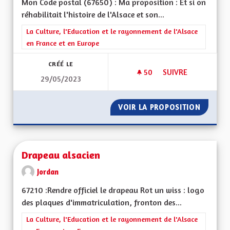
Mon Code postal (67650) : Ma proposition : Et si on
réhabilitait l'histoire de l'Alsace et son...
Filtrer les résultats de la catégorie : La Culture, l'Education e
La Culture, l'Education et le rayonnement de l'Alsace
en France et en Europe
CRÉÉ LE
50
50 ABONNÉS
SUIVRE
29/05/2023
DRAPEAU HISTORI
VOIR LA PROPOSITION
DRAPEA
Drapeau alsacien
Jordan
67210 :Rendre officiel le drapeau Rot un wiss : logo
des plaques d'immatriculation, fronton des...
Filtrer les résultats de la catégorie : La Culture, l'Education e
La Culture, l'Education et le rayonnement de l'Alsace