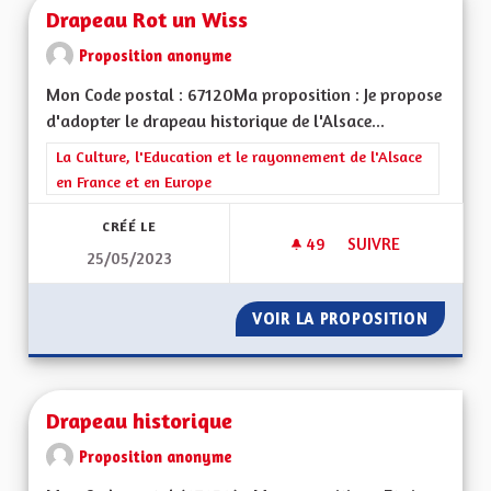
Drapeau Rot un Wiss
Proposition anonyme
Mon Code postal : 67120Ma proposition : Je propose
d'adopter le drapeau historique de l'Alsace...
Filtrer les résultats de la catégorie : La Culture, l'Education e
La Culture, l'Education et le rayonnement de l'Alsace
en France et en Europe
CRÉÉ LE
49
49 ABONNÉS
SUIVRE
25/05/2023
DRAPEAU ROT UN W
VOIR LA PROPOSITION
DRAPEA
Drapeau historique
Proposition anonyme