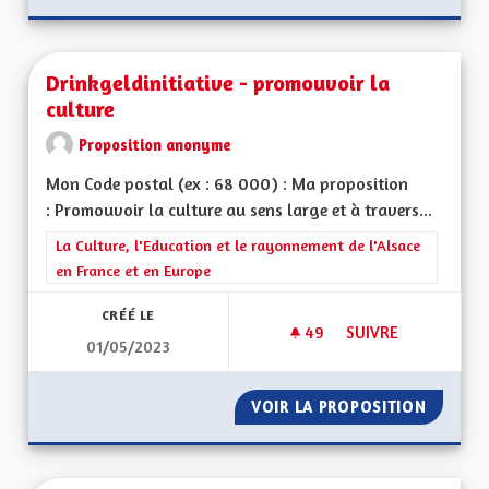
Drinkgeldinitiative - promouvoir la
culture
Proposition anonyme
Mon Code postal (ex : 68 000) : Ma proposition
: Promouvoir la culture au sens large et à travers...
Filtrer les résultats de la catégorie : La Culture, l'Education e
La Culture, l'Education et le rayonnement de l'Alsace
en France et en Europe
CRÉÉ LE
49
49 ABONNÉS
SUIVRE
01/05/2023
DRINKGELDINITIATI
VOIR LA PROPOSITION
DRINKG