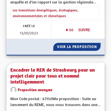
enquête et d’un rapport sur la gestion régionale...
Filtrer les résultats de la catégorie : Les transitions énergéti
Les transitions énergétiques, écologiques,
environnementales et climatiques
CRÉÉ LE
50
50 ABONNÉS
SUIVRE
13/07/2023
ENQUÊTE ET RAPPO
VOIR LA PROPOSITION
ENQUÊT
Encadrer le RER de Strasbourg pour un
projet clair pour tous et nommé
intelligemment
Proposition anonyme
Mon Code postal : 67150Ma proposition : Suite au
lancement du REME, nous nous trouvons dans une...