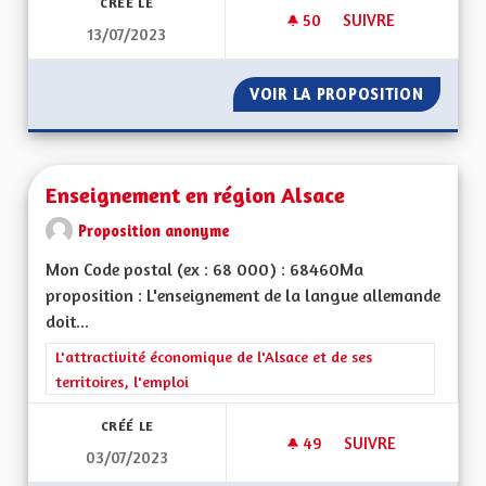
CRÉÉ LE
50
50 ABONNÉS
SUIVRE
13/07/2023
ENSEIGNEMENTS OP
VOIR LA PROPOSITION
ENSEIG
Enseignement en région Alsace
Proposition anonyme
Mon Code postal (ex : 68 000) : 68460Ma
proposition : L'enseignement de la langue allemande
doit...
Filtrer les résultats de la catégorie : L'attractivité économique 
L'attractivité économique de l'Alsace et de ses
territoires, l'emploi
CRÉÉ LE
49
49 ABONNÉS
SUIVRE
03/07/2023
ENSEIGNEMENT EN 