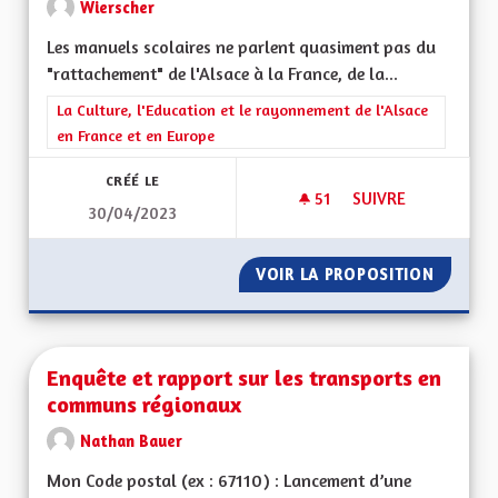
Wierscher
Les manuels scolaires ne parlent quasiment pas du
"rattachement" de l'Alsace à la France, de la...
Filtrer les résultats de la catégorie : La Culture, l'Education e
La Culture, l'Education et le rayonnement de l'Alsace
en France et en Europe
CRÉÉ LE
51
51 ABONNÉS
SUIVRE
30/04/2023
ENSEIGNEMENT DE 
VOIR LA PROPOSITION
ENSEIG
Enquête et rapport sur les transports en
communs régionaux
Nathan Bauer
Mon Code postal (ex : 67110) : Lancement d’une