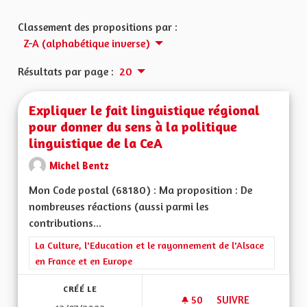
Classement des propositions par :
Z-A (alphabétique inverse)
Résultats par page :
20
Expliquer le fait linguistique régional
pour donner du sens à la politique
linguistique de la CeA
Michel Bentz
Mon Code postal (68180) : Ma proposition : De
nombreuses réactions (aussi parmi les
contributions...
Filtrer les résultats de la catégorie : La Culture, l'Education e
La Culture, l'Education et le rayonnement de l'Alsace
en France et en Europe
CRÉÉ LE
50
50 ABONNÉS
SUIVRE