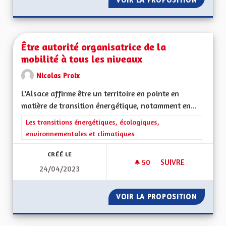
Être autorité organisatrice de la
mobilité à tous les niveaux
Nicolas Proix
L'Alsace affirme être un territoire en pointe en
matière de transition énergétique, notamment en...
Filtrer les résultats de la catégorie : Les transitions énergéti
Les transitions énergétiques, écologiques,
environnementales et climatiques
CRÉÉ LE
50
50 ABONNÉS
SUIVRE
24/04/2023
ÊTRE AUTORITÉ ORG
VOIR LA PROPOSITION
ÊTRE A