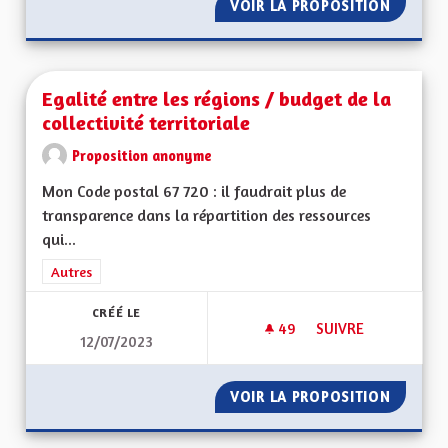
VOIR LA PROPOSITION
ELECTR
Egalité entre les régions / budget de la
collectivité territoriale
Proposition anonyme
Mon Code postal 67 720 : il faudrait plus de
transparence dans la répartition des ressources
qui...
Filtrer les résultats de la catégorie : Autres
Autres
CRÉÉ LE
49
49 ABONNÉS
SUIVRE
12/07/2023
EGALITÉ ENTRE LES
VOIR LA PROPOSITION
EGALITÉ