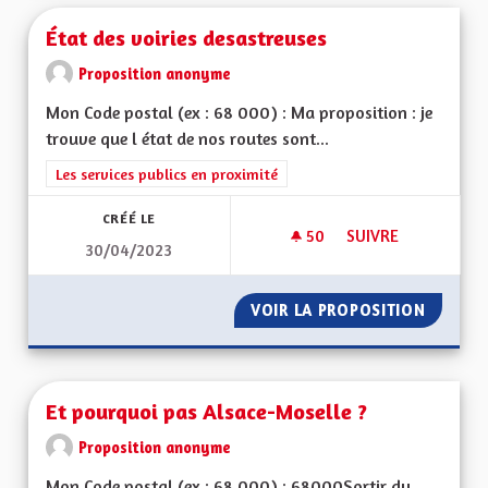
État des voiries desastreuses
Proposition anonyme
Mon Code postal (ex : 68 000) : Ma proposition : je
trouve que l état de nos routes sont...
Filtrer les résultats de la catégorie : Les services publics en pro
Les services publics en proximité
CRÉÉ LE
50
50 ABONNÉS
SUIVRE
30/04/2023
ÉTAT DES VOIRIES 
VOIR LA PROPOSITION
ÉTAT D
Et pourquoi pas Alsace-Moselle ?
Proposition anonyme
Mon Code postal (ex : 68 000) : 68000Sortir du