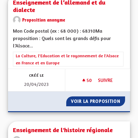
Enseignement de l’allemand et du
dialecte
Proposition anonyme
Mon Code postal (ex : 68 000) : 68310Ma
proposition : Quels sont les grands défis pour
l’Alsace...
Filtrer les résultats de la catégorie : La Culture, l'Education e
La Culture, l'Education et le rayonnement de l'Alsace
en France et en Europe
CRÉÉ LE
50
50 ABONNÉS
SUIVRE
20/04/2023
ENSEIGNEMENT DE L
VOIR LA PROPOSITION
ENSEIG
Enseignement de l'histoire régionale