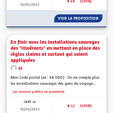
49
49 ABONNÉS
SUIVRE
10/05/2023
EN MARCHE VERS LE
VOIR LA PROPOSITION
EN MAR
En finir avec les installations sauvages
des "itinérants" en mettant en place des
règles claires et surtout qui soient
appliquées
AS
Mon Code postal (ex : 68 000) : On ne compte plus
les installations sauvages des gens du voyage...
Filtrer les résultats de la catégorie : Les services publics en pro
Les services publics en proximité
CRÉÉ LE
52
52 ABONNÉS
SUIVRE
19/04/2023
EN FINIR AVEC LES