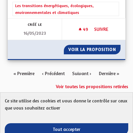
Filtrer les résultats de la catégorie : Les transitions énergéti
Les transitions énergétiques, écologiques,
environnementales et climatiques
CRÉÉ LE
49
49 ABONNÉS
SUIVRE
16/05/2023
ECONOLOGIE OU CO
VOIR LA PROPOSITION
ECONOL
« Première
‹ Précédent
Suivant ›
Dernière »
Voir toutes les propositions retirées
Ce site utilise des cookies et vous donne le contrôle sur ceux
Protection des Données
Charte de contribution
que vous souhaitez activer
Mentions légales
FAQ
CGU
Droit d’interpellation citoyenne : comment ça marche ?
Télécharger les fichiers Open Data
Tout accepter