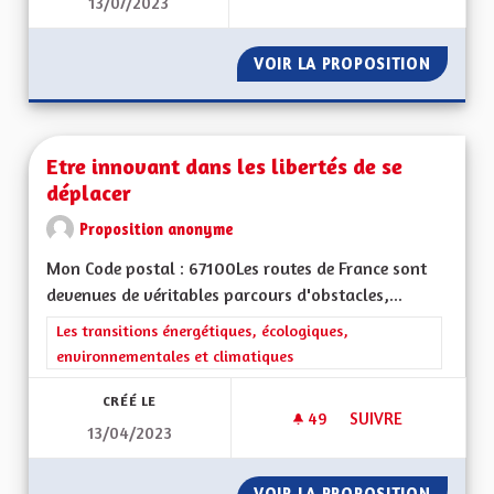
13/07/2023
EXPLIQUER LE FAIT
VOIR LA PROPOSITION
EXPLIQ
Etre innovant dans les libertés de se
déplacer
Proposition anonyme
Mon Code postal : 67100Les routes de France sont
devenues de véritables parcours d'obstacles,...
Filtrer les résultats de la catégorie : Les transitions énergéti
Les transitions énergétiques, écologiques,
environnementales et climatiques
CRÉÉ LE
49
49 ABONNÉS
SUIVRE
13/04/2023
ETRE INNOVANT DAN
VOIR LA PROPOSITION
ETRE I