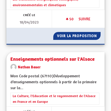
environnementales et climatiques
CRÉÉ LE
50
50 ABONNÉS
SUIVRE
18/04/2023
ENVIRONNEMENT E
VOIR LA PROPOSITION
ENVIRO
Enseignements optionnels sur l'Alsace
Nathan Bauer
Mon Code postal (67110)Développement
d’enseignements optionnels à partir de la primaire
sur la...
Filtrer les résultats de la catégorie : La Culture, l'Education e
La Culture, l'Education et le rayonnement de l'Alsace
en France et en Europe