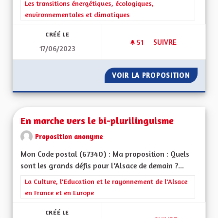
Filtrer les résultats de la catégorie : Les transitions énergéti
Les transitions énergétiques, écologiques,
environnementales et climatiques
CRÉÉ LE
51
51 ABONNÉS
SUIVRE
17/06/2023
ENCADRER LE RER 
VOIR LA PROPOSITION
ENCADR
En marche vers le bi-plurilinguisme
Proposition anonyme
Mon Code postal (67340) : Ma proposition : Quels
sont les grands défis pour l’Alsace de demain ?...
Filtrer les résultats de la catégorie : La Culture, l'Education e
La Culture, l'Education et le rayonnement de l'Alsace
en France et en Europe
CRÉÉ LE