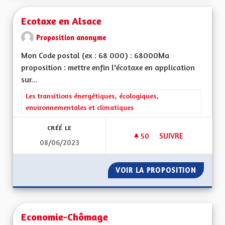
Ecotaxe en Alsace
Proposition anonyme
Mon Code postal (ex : 68 000) : 68000Ma
proposition : mettre enfin l'écotaxe en application
sur...
Filtrer les résultats de la catégorie : Les transitions énergéti
Les transitions énergétiques, écologiques,
environnementales et climatiques
CRÉÉ LE
50
50 ABONNÉS
SUIVRE
08/06/2023
ECOTAXE EN ALSAC
VOIR LA PROPOSITION
ECOTAX
Economie-Chômage