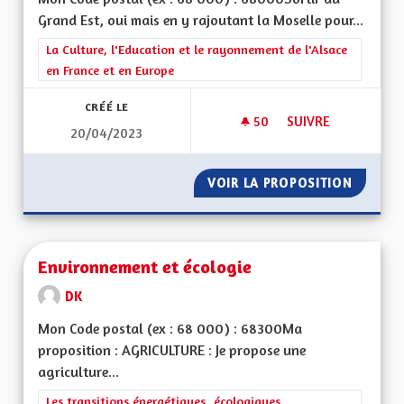
Grand Est, oui mais en y rajoutant la Moselle pour...
Filtrer les résultats de la catégorie : La Culture, l'Education e
La Culture, l'Education et le rayonnement de l'Alsace
en France et en Europe
CRÉÉ LE
50
50 ABONNÉS
SUIVRE
20/04/2023
ET POURQUOI PAS 
VOIR LA PROPOSITION
ET POU
Environnement et écologie
DK
Mon Code postal (ex : 68 000) : 68300Ma
proposition : AGRICULTURE : Je propose une
agriculture...
Filtrer les résultats de la catégorie : Les transitions énergéti
Les transitions énergétiques, écologiques,