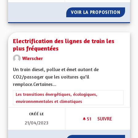
VOIR LA PROPOSITION
EN FIN
Electrification des lignes de train les
plus fréquentées
Wierscher
Un train diesel, pollue et émet autant de
CO2/passager que les voitures qu'il
remplace.Certaines...
Filtrer les résultats de la catégorie : Les transitions énergéti
Les transitions énergétiques, écologiques,
environnementales et climatiques
CRÉÉ LE
51
51 ABONNÉS
SUIVRE
21/04/2023
ELECTRIFICATION D