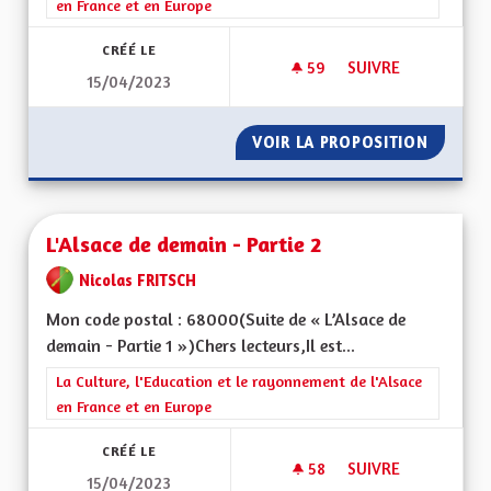
en France et en Europe
CRÉÉ LE
59
59 ABONNÉS
SUIVRE
15/04/2023
L'ALSACE DE DEMAIN
VOIR LA PROPOSITION
L'ALSAC
L'Alsace de demain - Partie 2
Nicolas FRITSCH
Mon code postal : 68000(Suite de « L’Alsace de
demain - Partie 1 »)Chers lecteurs,Il est...
Filtrer les résultats de la catégorie : La Culture, l'Education e
La Culture, l'Education et le rayonnement de l'Alsace
en France et en Europe
CRÉÉ LE
58
58 ABONNÉS
SUIVRE
15/04/2023
L'ALSACE DE DEMAIN