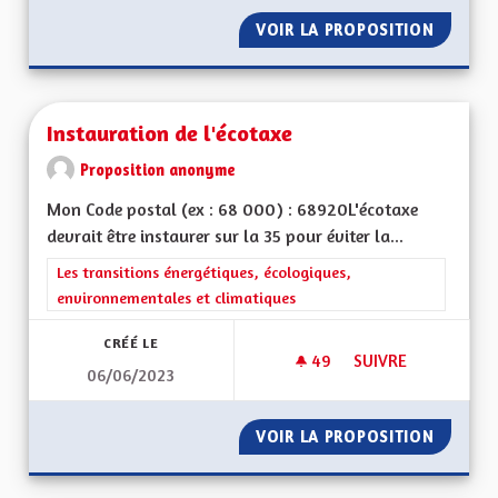
VOIR LA PROPOSITION
INSTAU
Instauration de l'écotaxe
Proposition anonyme
Mon Code postal (ex : 68 000) : 68920L'écotaxe
devrait être instaurer sur la 35 pour éviter la...
Filtrer les résultats de la catégorie : Les transitions énergéti
Les transitions énergétiques, écologiques,
environnementales et climatiques
CRÉÉ LE
49
49 ABONNÉS
SUIVRE
06/06/2023
INSTAURATION DE L
VOIR LA PROPOSITION
INSTAU