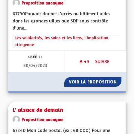
Proposition anonyme
67790Pouvoir donner l'accès au bâtiment vides
dans les grandes villes aux SDF sous contrôle
d'une...
Filtrer les résultats de la catégorie : Les solidarités, les soins e
Les solidarités, les soins et les liens, l'implication
citoyenne
CRÉÉ LE
49
49 ABONNÉS
SUIVRE
30/04/2023
L'ACCÈS AU LOGIS 
VOIR LA PROPOSITION
L'ACCÈS
L' alsace de demain
Proposition anonyme
67240 Mon Code postal (ex : 68 000) Pour une