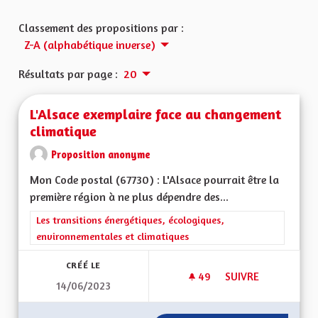
Classement des propositions par :
Z-A (alphabétique inverse)
Résultats par page :
20
L'Alsace exemplaire face au changement
climatique
Proposition anonyme
Mon Code postal (67730) : L'Alsace pourrait être la
première région à ne plus dépendre des...
Filtrer les résultats de la catégorie : Les transitions énergéti
Les transitions énergétiques, écologiques,
environnementales et climatiques
CRÉÉ LE
49
49 ABONNÉS
SUIVRE
14/06/2023
L'ALSACE EXEMPLA