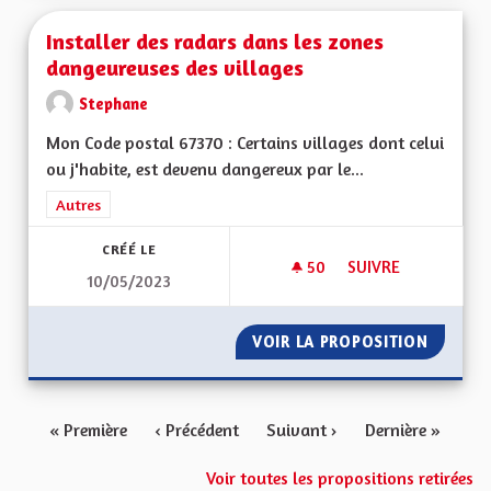
Installer des radars dans les zones
dangeureuses des villages
Stephane
Mon Code postal 67370 : Certains villages dont celui
ou j'habite, est devenu dangereux par le...
Filtrer les résultats de la catégorie : Autres
Autres
CRÉÉ LE
50
50 ABONNÉS
SUIVRE
10/05/2023
INSTALLER DES RA
VOIR LA PROPOSITION
INSTAL
« Première
‹ Précédent
Suivant ›
Dernière »
Voir toutes les propositions retirées