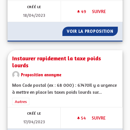
CRÉÉ LE
49
49 ABONNÉS
SUIVRE
18/04/2023
INSTITUTION MÉDIC
VOIR LA PROPOSITION
INSTIT
Instaurer rapidement la taxe poids
lourds
Proposition anonyme
Mon Code postal (ex : 68 000) : 67470Il y a urgence
à mettre en place les taxes poids lourds sur...
Filtrer les résultats de la catégorie : Autres
Autres
CRÉÉ LE
54
54 ABONNÉS
SUIVRE
17/04/2023
INSTAURER RAPIDE