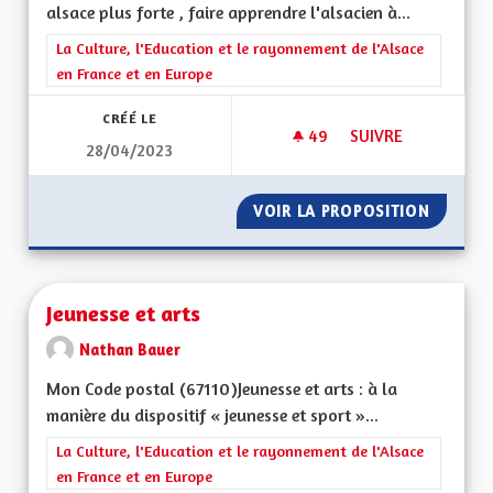
alsace plus forte , faire apprendre l'alsacien à...
Filtrer les résultats de la catégorie : La Culture, l'Education e
La Culture, l'Education et le rayonnement de l'Alsace
en France et en Europe
CRÉÉ LE
49
49 ABONNÉS
SUIVRE
28/04/2023
L' ALSACE DE DEMA
VOIR LA PROPOSITION
L' ALSA
Jeunesse et arts
Nathan Bauer
Mon Code postal (67110)Jeunesse et arts : à la
manière du dispositif « jeunesse et sport »...
Filtrer les résultats de la catégorie : La Culture, l'Education e
La Culture, l'Education et le rayonnement de l'Alsace
en France et en Europe