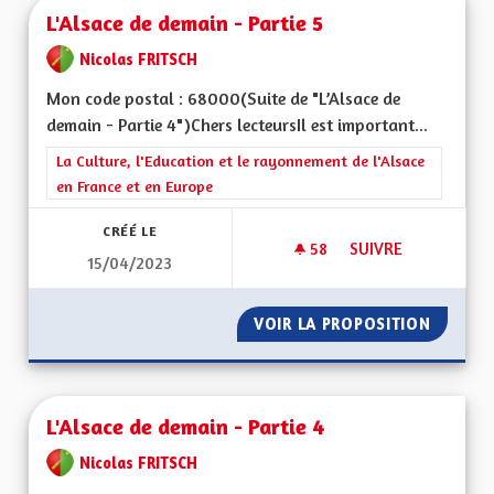
L'Alsace de demain - Partie 5
Nicolas FRITSCH
Mon code postal : 68000(Suite de "L’Alsace de
demain - Partie 4")Chers lecteursIl est important...
Filtrer les résultats de la catégorie : La Culture, l'Education e
La Culture, l'Education et le rayonnement de l'Alsace
en France et en Europe
CRÉÉ LE
58
58 ABONNÉS
SUIVRE
15/04/2023
L'ALSACE DE DEMAIN
VOIR LA PROPOSITION
L'ALSAC
L'Alsace de demain - Partie 4
Nicolas FRITSCH