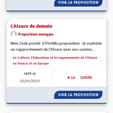
VOIR LA PROPOSITION
L'ALSA
L'Alsace de demain
Proposition anonyme
Mon Code postal: 67160Ma proposition : Je souhaite
un rapprochement de l'Alsace avec nos voisins...
Filtrer les résultats de la catégorie : La Culture, l'Education e
La Culture, l'Education et le rayonnement de l'Alsace
en France et en Europe
CRÉÉ LE
50
50 ABONNÉS
SUIVRE
20/04/2023
L'ALSACE DE DEMAI
VOIR LA PROPOSITION
L'ALSA