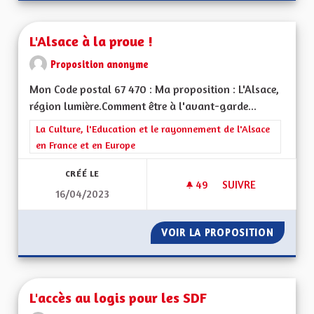
L'Alsace à la proue !
Proposition anonyme
Mon Code postal 67 470 : Ma proposition : L'Alsace,
région lumière.Comment être à l'avant-garde...
Filtrer les résultats de la catégorie : La Culture, l'Education e
La Culture, l'Education et le rayonnement de l'Alsace
en France et en Europe
CRÉÉ LE
49
49 ABONNÉS
SUIVRE
16/04/2023
L'ALSACE À LA PROU
VOIR LA PROPOSITION
L'ALSAC
L'accès au logis pour les SDF