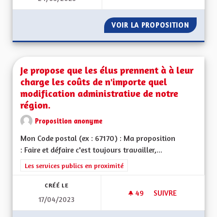
VOIR LA PROPOSITION
JEUNES
Je propose que les élus prennent à à leur
charge les coûts de n'importe quel
modification administrative de notre
région.
Proposition anonyme
Mon Code postal (ex : 67170) : Ma proposition
: Faire et défaire c'est toujours travailler,...
Filtrer les résultats de la catégorie : Les services publics en pro
Les services publics en proximité
CRÉÉ LE
49
49 ABONNÉS
SUIVRE
17/04/2023
JE PROPOSE QUE LE