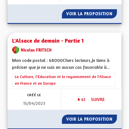
VOIR LA PROPOSITION
L'ALSAC
L'Alsace de demain - Partie 1
Nicolas FRITSCH
Mon code postal : 68000Chers lecteurs,Je tiens à
préciser que je ne suis en aucun cas favorable à...
Filtrer les résultats de la catégorie : La Culture, l'Education e
La Culture, l'Education et le rayonnement de l'Alsace
en France et en Europe
CRÉÉ LE
61
61 ABONNÉS
SUIVRE
15/04/2023
L'ALSACE DE DEMAIN
VOIR LA PROPOSITION
L'ALSAC