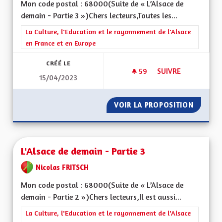
Mon code postal : 68000(Suite de « L’Alsace de
demain - Partie 3 »)Chers lecteurs,Toutes les...
Filtrer les résultats de la catégorie : La Culture, l'Education e
La Culture, l'Education et le rayonnement de l'Alsace
en France et en Europe
CRÉÉ LE
59
59 ABONNÉS
SUIVRE
15/04/2023
L'ALSACE DE DEMAIN
VOIR LA PROPOSITION
L'ALSAC
L'Alsace de demain - Partie 3
Nicolas FRITSCH
Mon code postal : 68000(Suite de « L’Alsace de
demain - Partie 2 »)Chers lecteurs,Il est aussi...
Filtrer les résultats de la catégorie : La Culture, l'Education e
La Culture, l'Education et le rayonnement de l'Alsace