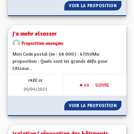
VOIR LA PROPOSITION
JE PRO
J'a mehr elsasser
Proposition anonyme
Mon Code postal (ex : 68 000) : 67350Ma
proposition : Quels sont les grands défis pour
l’Alsace...
CRÉÉ LE
49
49 ABONNÉS
SUIVRE
20/04/2023
J'A MEHR ELSASSER
VOIR LA PROPOSITION
J'A MEH
Isolation/ rénovation des bâtiments