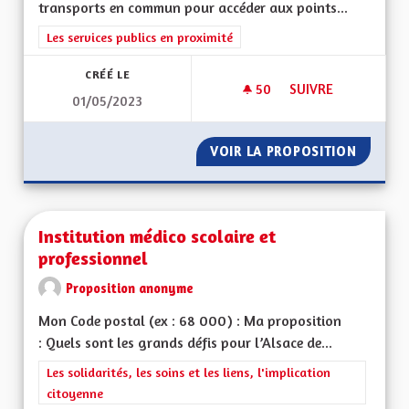
transports en commun pour accéder aux points...
Filtrer les résultats de la catégorie : Les services publics en pro
Les services publics en proximité
CRÉÉ LE
50
50 ABONNÉS
SUIVRE
01/05/2023
INTÉGRATION À LA 
VOIR LA PROPOSITION
INTÉGR
Institution médico scolaire et
professionnel
Proposition anonyme
Mon Code postal (ex : 68 000) : Ma proposition
: Quels sont les grands défis pour l’Alsace de...
Filtrer les résultats de la catégorie : Les solidarités, les soins e
Les solidarités, les soins et les liens, l'implication
citoyenne