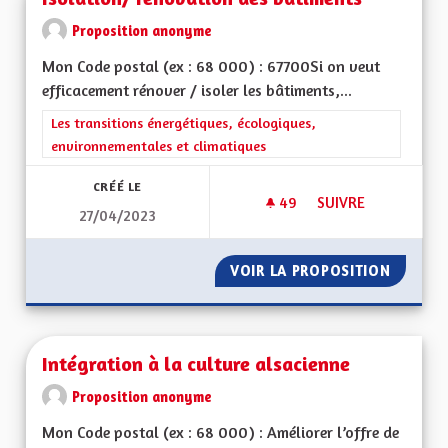
Proposition anonyme
Mon Code postal (ex : 68 000) : 67700Si on veut
efficacement rénover / isoler les bâtiments,...
Filtrer les résultats de la catégorie : Les transitions énergéti
Les transitions énergétiques, écologiques,
environnementales et climatiques
CRÉÉ LE
49
49 ABONNÉS
SUIVRE
27/04/2023
ISOLATION/ RÉNOV
VOIR LA PROPOSITION
ISOLAT
Intégration à la culture alsacienne
Proposition anonyme
Mon Code postal (ex : 68 000) : Améliorer l’offre de