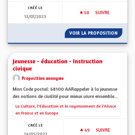
CRÉÉ LE
50
50 ABONNÉS
SUIVRE
13/07/2023
JEUNESSE ET ARTS
VOIR LA PROPOSITION
JEUNES
Jeunesse - éducation - Instruction
civique
Proposition anonyme
Mon Code postal: 68100 AARappeler à la jeunesse
des notions de civilité pour mieux vivre ensemble...
Filtrer les résultats de la catégorie : La Culture, l'Education e
La Culture, l'Education et le rayonnement de l'Alsace
en France et en Europe
CRÉÉ LE
49
49 ABONNÉS
SUIVRE
24/05/2023
JEUNESSE - ÉDUCAT