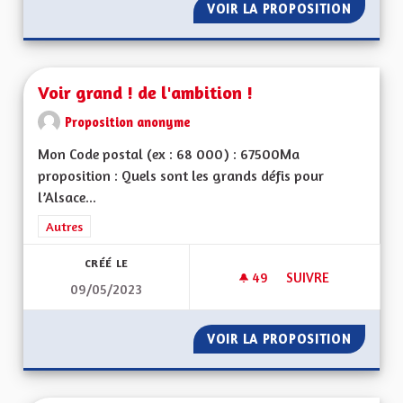
VOIR LA PROPOSITION
COMMUN
Voir grand ! de l'ambition !
Proposition anonyme
Mon Code postal (ex : 68 000) : 67500Ma
proposition : Quels sont les grands défis pour
l’Alsace...
Filtrer les résultats de la catégorie : Autres
Autres
CRÉÉ LE
49
49 ABONNÉS
SUIVRE
09/05/2023
VOIR GRAND ! DE L'
VOIR LA PROPOSITION
VOIR GR