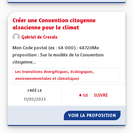
Créer une Convention citoyenne
alsacienne pour le climat
Gabriel de Crozals
Mon Code postal (ex : 68 000) : 68720Ma
proposition : Sur le modèle de la Convention
citoyenne...
Filtrer les résultats de la catégorie : Les transitions énergéti
Les transitions énergétiques, écologiques,
environnementales et climatiques
CRÉÉ LE
50
50 ABONNÉS
SUIVRE
11/05/2023
CRÉER UNE CONVEN
VOIR LA PROPOSITION
CRÉER 