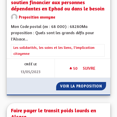
soutien financier aux personnes
dépendantes en Ephad ou dans le besoin
Proposition anonyme
Mon Code postal (ex : 68 000) : 68280Ma
proposition : Quels sont les grands défis pour
l’Alsace...
Filtrer les résultats de la catégorie : Les solidarités, les soins e
Les solidarités, les soins et les liens, l'implication
citoyenne
CRÉÉ LE
50
50 ABONNÉS
SUIVRE
13/05/2023
AMÉLIORER LA PRIS
VOIR LA PROPOSITION
AMÉLIO
Faire payer le transit poids lourds en
Alsace