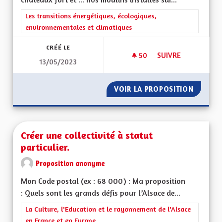
Filtrer les résultats de la catégorie : Les transitions énergéti
Les transitions énergétiques, écologiques,
environnementales et climatiques
CRÉÉ LE
50
50 ABONNÉS
SUIVRE
13/05/2023
PRODUCTION D'ÉLEC
VOIR LA PROPOSITION
PRODUC
Créer une collectivité à statut
particulier.
Proposition anonyme
Mon Code postal (ex : 68 000) : Ma proposition
: Quels sont les grands défis pour l’Alsace de...
Filtrer les résultats de la catégorie : La Culture, l'Education e
La Culture, l'Education et le rayonnement de l'Alsace
en France et en Europe