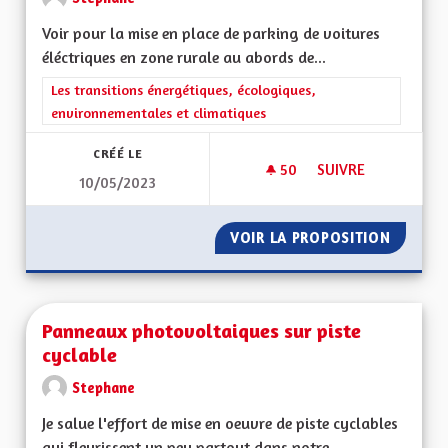
Voir pour la mise en place de parking de voitures
éléctriques en zone rurale au abords de...
Filtrer les résultats de la catégorie : Les transitions énergéti
Les transitions énergétiques, écologiques,
environnementales et climatiques
CRÉÉ LE
50
50 ABONNÉS
SUIVRE
10/05/2023
AUTOPARTAGE À LA
VOIR LA PROPOSITION
AUTOPA
Panneaux photovoltaiques sur piste
cyclable
Stephane
Je salue l'effort de mise en oeuvre de piste cyclables
qui fleurissent un peu partout dans notre...