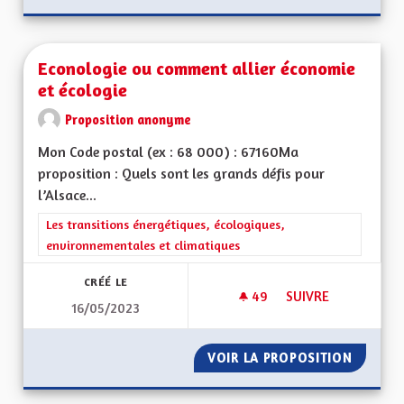
Econologie ou comment allier économie
et écologie
Proposition anonyme
Mon Code postal (ex : 68 000) : 67160Ma
proposition : Quels sont les grands défis pour
l’Alsace...
Filtrer les résultats de la catégorie : Les transitions énergéti
Les transitions énergétiques, écologiques,
environnementales et climatiques
CRÉÉ LE
49
49 ABONNÉS
SUIVRE
16/05/2023
ECONOLOGIE OU CO
VOIR LA PROPOSITION
ECONOL