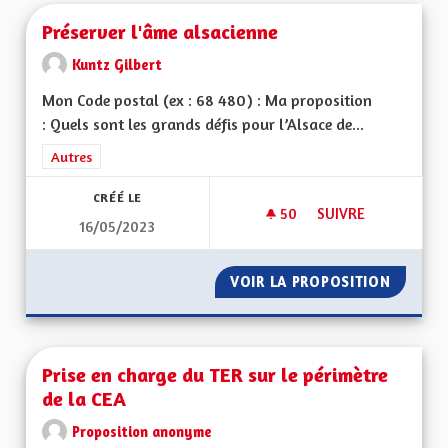
Préserver l'âme alsacienne
Kuntz Gilbert
Mon Code postal (ex : 68 480) : Ma proposition
: Quels sont les grands défis pour l’Alsace de...
Filtrer les résultats de la catégorie : Autres
Autres
CRÉÉ LE
50
50 ABONNÉS
SUIVRE
16/05/2023
PRÉSERVER L'ÂME A
VOIR LA PROPOSITION
PRÉSER
Prise en charge du TER sur le périmètre
de la CEA
Proposition anonyme