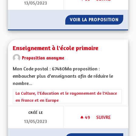
13/05/2023
ECOLOGIE ET DÉVE
VOIR LA PROPOSITION
ECOLOG
Enseignement à l'école primaire
Proposition anonyme
Mon Code postal : 67480Ma proposition :
embaucher plus d'enseignants afin de réduire le
nombre...
Filtrer les résultats de la catégorie : La Culture, l'Education e
La Culture, l'Education et le rayonnement de l'Alsace
en France et en Europe
CRÉÉ LE
49
49 ABONNÉS
SUIVRE
13/05/2023
ENSEIGNEMENT À L'