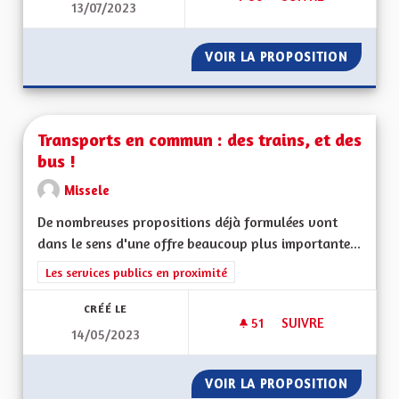
13/07/2023
MISE EN PLACE DU P
VOIR LA PROPOSITION
MISE EN
Transports en commun : des trains, et des
bus !
Missele
De nombreuses propositions déjà formulées vont
dans le sens d'une offre beaucoup plus importante...
Filtrer les résultats de la catégorie : Les services publics en pro
Les services publics en proximité
CRÉÉ LE
51
51 ABONNÉS
SUIVRE
14/05/2023
TRANSPORTS EN COM
VOIR LA PROPOSITION
TRANSP