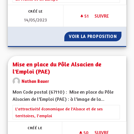
CRÉÉ LE
51
51 ABONNÉS
SUIVRE
14/05/2023
CRÉER UNE COLLECT
VOIR LA PROPOSITION
CRÉER U
Mise en place du Pôle Alsacien de
l'Emploi (PAE)
Nathan Bauer
Mon Code postal (67110) : Mise en place du Pôle
Alsacien de l’Emploi (PAE) : à l’image de la...
Filtrer les résultats de la catégorie : L'attractivité économique 
L'attractivité économique de l'Alsace et de ses
territoires, l'emploi
CRÉÉ LE
50
50 ABONNÉS
SUIVRE