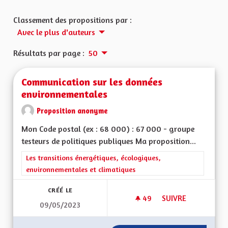
Classement des propositions par :
Avec le plus d'auteurs
Résultats par page :
50
Communication sur les données
environnementales
Proposition anonyme
Mon Code postal (ex : 68 000) : 67 000 - groupe
testeurs de politiques publiques Ma proposition...
Filtrer les résultats de la catégorie : Les transitions énergéti
Les transitions énergétiques, écologiques,
environnementales et climatiques
CRÉÉ LE
49
49 ABONNÉS
SUIVRE
09/05/2023
COMMUNICATION S