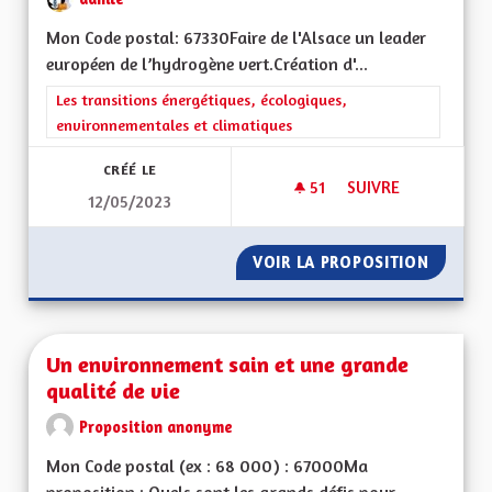
Mon Code postal: 67330Faire de l'Alsace un leader
européen de l’hydrogène vert.Création d'...
Filtrer les résultats de la catégorie : Les transitions énergéti
Les transitions énergétiques, écologiques,
environnementales et climatiques
CRÉÉ LE
51
51 ABONNÉS
SUIVRE
12/05/2023
FILIÈRE D'HYDROGÈ
VOIR LA PROPOSITION
FILIÈR
Un environnement sain et une grande
qualité de vie
Proposition anonyme
Mon Code postal (ex : 68 000) : 67000Ma