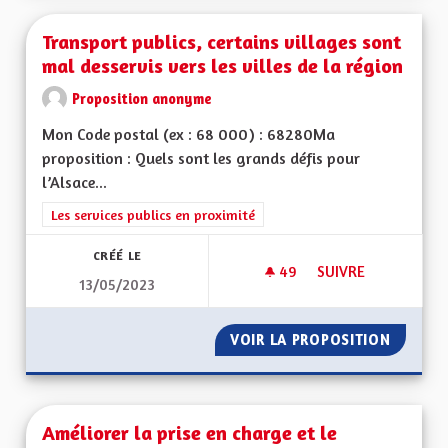
Transport publics, certains villages sont
mal desservis vers les villes de la région
Proposition anonyme
Mon Code postal (ex : 68 000) : 68280Ma
proposition : Quels sont les grands défis pour
l’Alsace...
Filtrer les résultats de la catégorie : Les services publics en pro
Les services publics en proximité
CRÉÉ LE
49
49 ABONNÉS
SUIVRE
13/05/2023
TRANSPORT PUBLICS
VOIR LA PROPOSITION
TRANSPO
Améliorer la prise en charge et le