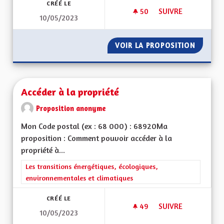
CRÉÉ LE
50
50 ABONNÉS
SUIVRE
10/05/2023
UN PEU DE SÉRIEUX,
VOIR LA PROPOSITION
UN PEU 
Accéder à la propriété
Proposition anonyme
Mon Code postal (ex : 68 000) : 68920Ma
proposition : Comment pouvoir accéder à la
propriété à...
Filtrer les résultats de la catégorie : Les transitions énergéti
Les transitions énergétiques, écologiques,
environnementales et climatiques
CRÉÉ LE
49
49 ABONNÉS
SUIVRE
10/05/2023
ACCÉDER À LA PROP