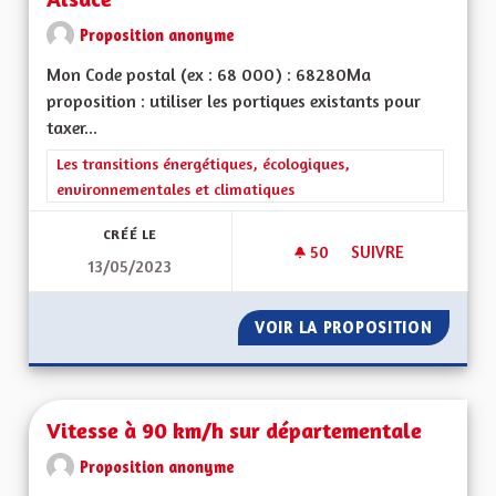
Proposition anonyme
Mon Code postal (ex : 68 000) : 68280Ma
proposition : utiliser les portiques existants pour
taxer...
Filtrer les résultats de la catégorie : Les transitions énergéti
Les transitions énergétiques, écologiques,
environnementales et climatiques
CRÉÉ LE
50
50 ABONNÉS
SUIVRE
13/05/2023
FAIRE PAYER LE TR
VOIR LA PROPOSITION
FAIRE P
Vitesse à 90 km/h sur départementale
Proposition anonyme