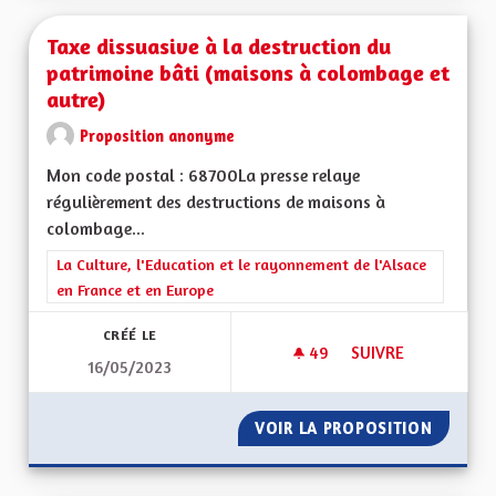
Taxe dissuasive à la destruction du
patrimoine bâti (maisons à colombage et
autre)
Proposition anonyme
Mon code postal : 68700La presse relaye
régulièrement des destructions de maisons à
colombage...
Filtrer les résultats de la catégorie : La Culture, l'Education e
La Culture, l'Education et le rayonnement de l'Alsace
en France et en Europe
CRÉÉ LE
49
49 ABONNÉS
SUIVRE
16/05/2023
TAXE DISSUASIVE À
VOIR LA PROPOSITION
TAXE D