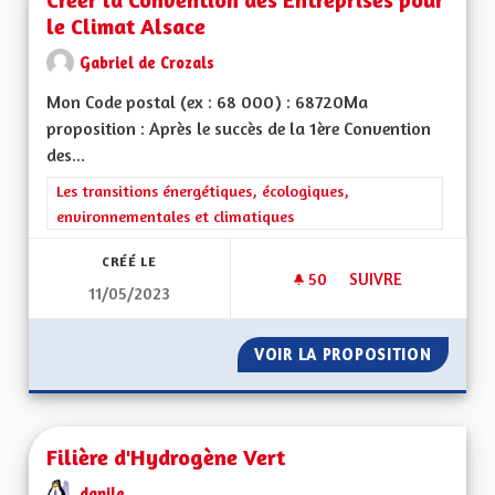
le Climat Alsace
Gabriel de Crozals
Mon Code postal (ex : 68 000) : 68720Ma
proposition : Après le succès de la 1ère Convention
des...
Filtrer les résultats de la catégorie : Les transitions énergéti
Les transitions énergétiques, écologiques,
environnementales et climatiques
CRÉÉ LE
50
50 ABONNÉS
SUIVRE
11/05/2023
CRÉER LA CONVENTI
VOIR LA PROPOSITION
CRÉER 
Filière d'Hydrogène Vert
danile