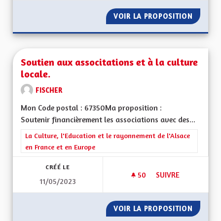
VOIR LA PROPOSITION
ACCÉDE
Soutien aux associtations et à la culture
locale.
FISCHER
Mon Code postal : 67350Ma proposition :
Soutenir financièrement les associations avec des...
Filtrer les résultats de la catégorie : La Culture, l'Education e
La Culture, l'Education et le rayonnement de l'Alsace
en France et en Europe
CRÉÉ LE
50
50 ABONNÉS
SUIVRE
11/05/2023
SOUTIEN AUX ASSOC
VOIR LA PROPOSITION
SOUTIE