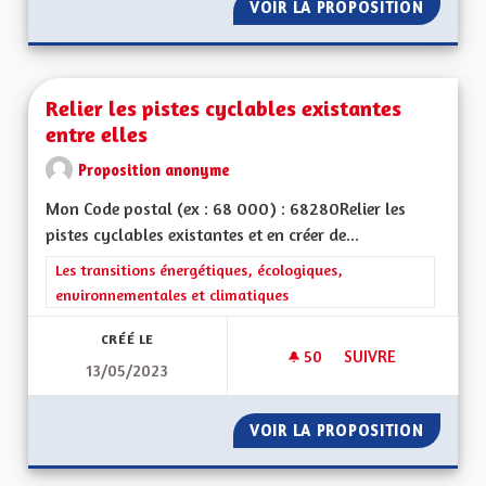
VOIR LA PROPOSITION
ENSEIG
Relier les pistes cyclables existantes
entre elles
Proposition anonyme
Mon Code postal (ex : 68 000) : 68280Relier les
pistes cyclables existantes et en créer de...
Filtrer les résultats de la catégorie : Les transitions énergéti
Les transitions énergétiques, écologiques,
environnementales et climatiques
CRÉÉ LE
50
50 ABONNÉS
SUIVRE
13/05/2023
RELIER LES PISTES 
VOIR LA PROPOSITION
RELIER 