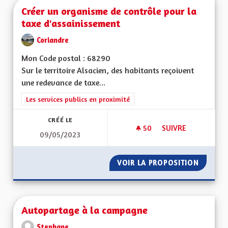
Créer un organisme de contrôle pour la
taxe d'assainissement
Coriandre
Mon Code postal : 68290
Sur le territoire Alsacien, des habitants reçoivent
une redevance de taxe...
Filtrer les résultats de la catégorie : Les services publics en pro
Les services publics en proximité
CRÉÉ LE
50
50 ABONNÉS
SUIVRE
09/05/2023
CRÉER UN ORGANIS
VOIR LA PROPOSITION
CRÉER 
Autopartage à la campagne
Stephane