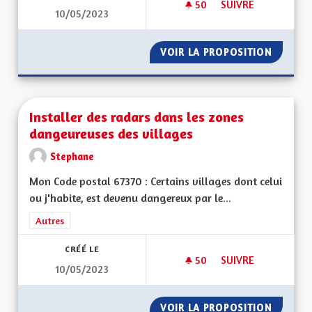
50
50 ABONNÉS
SUIVRE
10/05/2023
PÉAGE AUTOROUTE 
VOIR LA PROPOSITION
PÉAGE 
Installer des radars dans les zones
dangeureuses des villages
Stephane
Mon Code postal 67370 : Certains villages dont celui
ou j'habite, est devenu dangereux par le...
Filtrer les résultats de la catégorie : Autres
Autres
CRÉÉ LE
50
50 ABONNÉS
SUIVRE
10/05/2023
INSTALLER DES RA
VOIR LA PROPOSITION
INSTAL