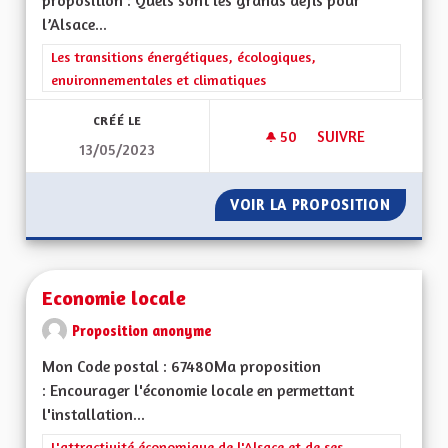
proposition : Quels sont les grands défis pour
l’Alsace...
Filtrer les résultats de la catégorie : Les transitions énergéti
Les transitions énergétiques, écologiques,
environnementales et climatiques
CRÉÉ LE
50
50 ABONNÉS
SUIVRE
13/05/2023
UN ENVIRONNEMENT
VOIR LA PROPOSITION
UN ENV
Economie locale
Proposition anonyme
Mon Code postal : 67480Ma proposition
: Encourager l'économie locale en permettant
l'installation...
Filtrer les résultats de la catégorie : L'attractivité économique 
L'attractivité économique de l'Alsace et de ses