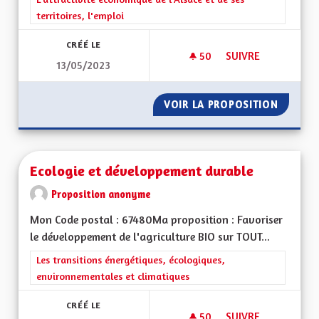
territoires, l'emploi
CRÉÉ LE
50
50 ABONNÉS
SUIVRE
13/05/2023
ECONOMIE LOCALE
VOIR LA PROPOSITION
ECONOM
Ecologie et développement durable
Proposition anonyme
Mon Code postal : 67480Ma proposition : Favoriser
le développement de l'agriculture BIO sur TOUT...
Filtrer les résultats de la catégorie : Les transitions énergéti
Les transitions énergétiques, écologiques,
environnementales et climatiques
CRÉÉ LE
50
50 ABONNÉS
SUIVRE