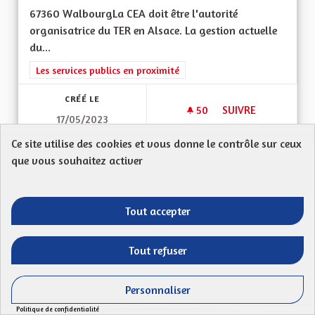
67360 WalbourgLa CEA doit être l'autorité
organisatrice du TER en Alsace. La gestion actuelle
du...
Filtrer les résultats de la catégorie : Les services publics en pro
Les services publics en proximité
CRÉÉ LE
50
50 ABONNÉS
SUIVRE
17/05/2023
PRISE EN CHARGE D
Ce site utilise des cookies et vous donne le contrôle sur ceux
VOIR LA PROPOSITION
PRISE E
que vous souhaitez activer
Tout accepter
Moyens pour les enfants
Proposition anonyme
Tout refuser
Mon Code postal (ex : 68 000) : 67620Ma
proposition : Quels sont les grands défis pour
Personnaliser
l’Alsace...
Politique de confidentialité