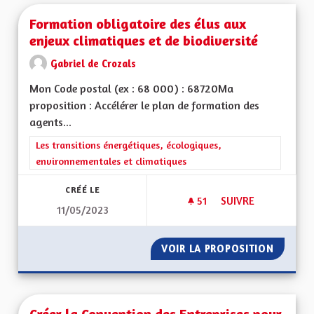
Formation obligatoire des élus aux
enjeux climatiques et de biodiversité
Gabriel de Crozals
Mon Code postal (ex : 68 000) : 68720Ma
proposition : Accélérer le plan de formation des
agents...
Filtrer les résultats de la catégorie : Les transitions énergéti
Les transitions énergétiques, écologiques,
environnementales et climatiques
CRÉÉ LE
51
51 ABONNÉS
SUIVRE
11/05/2023
FORMATION OBLIGAT
VOIR LA PROPOSITION
FORMAT
Créer la Convention des Entreprises pour