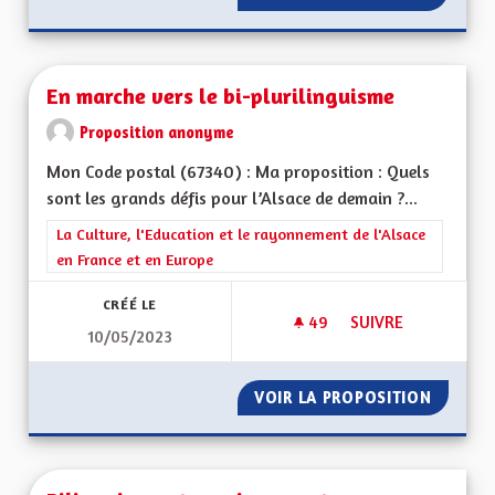
En marche vers le bi-plurilinguisme
Proposition anonyme
Mon Code postal (67340) : Ma proposition : Quels
sont les grands défis pour l’Alsace de demain ?...
Filtrer les résultats de la catégorie : La Culture, l'Education e
La Culture, l'Education et le rayonnement de l'Alsace
en France et en Europe
CRÉÉ LE
49
49 ABONNÉS
SUIVRE
10/05/2023
EN MARCHE VERS LE
VOIR LA PROPOSITION
EN MAR