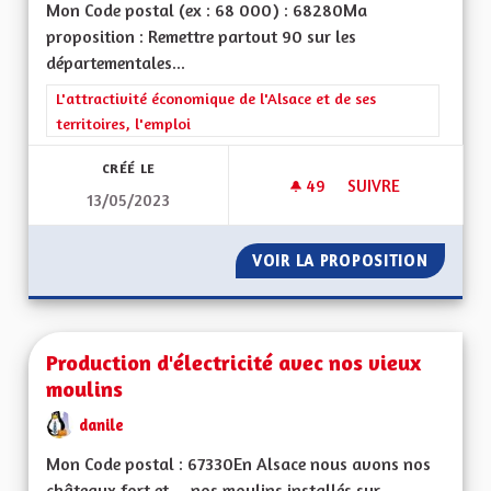
Mon Code postal (ex : 68 000) : 68280Ma
proposition : Remettre partout 90 sur les
départementales...
Filtrer les résultats de la catégorie : L'attractivité économique 
L'attractivité économique de l'Alsace et de ses
territoires, l'emploi
CRÉÉ LE
49
49 ABONNÉS
SUIVRE
13/05/2023
VITESSE À 90 KM/
VOIR LA PROPOSITION
VITESS
Production d'électricité avec nos vieux
moulins
danile
Mon Code postal : 67330En Alsace nous avons nos
châteaux fort et ... nos moulins installés sur...