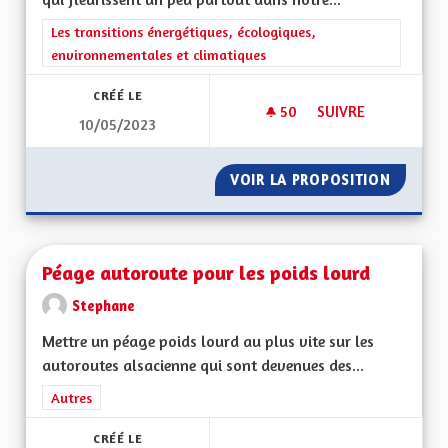
Filtrer les résultats de la catégorie : Les transitions énergéti
Les transitions énergétiques, écologiques,
environnementales et climatiques
CRÉÉ LE
50
50 ABONNÉS
SUIVRE
10/05/2023
PANNEAUX PHOTOVO
VOIR LA PROPOSITION
PANNEA
Péage autoroute pour les poids lourd
Stephane
Mettre un péage poids lourd au plus vite sur les
autoroutes alsacienne qui sont devenues des...
Filtrer les résultats de la catégorie : Autres
Autres
CRÉÉ LE