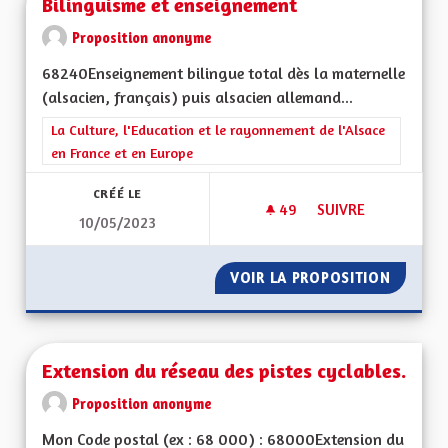
Bilinguisme et enseignement
Proposition anonyme
68240Enseignement bilingue total dès la maternelle
(alsacien, français) puis alsacien allemand...
Filtrer les résultats de la catégorie : La Culture, l'Education e
La Culture, l'Education et le rayonnement de l'Alsace
en France et en Europe
CRÉÉ LE
49
49 ABONNÉS
SUIVRE
10/05/2023
BILINGUISME ET E
VOIR LA PROPOSITION
BILING
Extension du réseau des pistes cyclables.
Proposition anonyme
Mon Code postal (ex : 68 000) : 68000Extension du