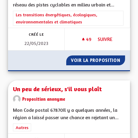
réseau des pistes cyclables en milieu urbain et...
Filtrer les résultats de la catégorie : Les transitions énergéti
Les transitions énergétiques, écologiques,
environnementales et climatiques
CRÉÉ LE
49
49 ABONNÉS
SUIVRE
22/05/2023
EXTENSION DU RÉSE
VOIR LA PROPOSITION
EXTENS
Un peu de sérieux, s'il vous plaît
Proposition anonyme
Mon Code postal 67870Il y a quelques années, la
région a laissé passer une chance en rejetant un...
Filtrer les résultats de la catégorie : Autres
Autres