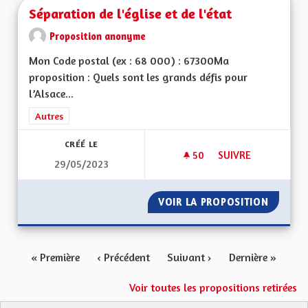
Séparation de l'église et de l'état
Proposition anonyme
Mon Code postal (ex : 68 000) : 67300Ma
proposition : Quels sont les grands défis pour
l’Alsace...
Filtrer les résultats de la catégorie : Autres
Autres
CRÉÉ LE
50
50 ABONNÉS
SUIVRE
29/05/2023
SÉPARATION DE L'ÉG
VOIR LA PROPOSITION
SÉPARAT
« Première
‹ Précédent
Suivant ›
Dernière »
Voir toutes les propositions retirées