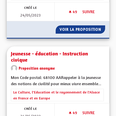
CRÉÉ LE
49
49 ABONNÉS
SUIVRE
24/05/2023
TRANSPORTS COLLE
VOIR LA PROPOSITION
TRANSP
Jeunesse - éducation - Instruction
civique
Proposition anonyme
Mon Code postal: 68100 AARappeler à la jeunesse
des notions de civilité pour mieux vivre ensemble...
Filtrer les résultats de la catégorie : La Culture, l'Education e
La Culture, l'Education et le rayonnement de l'Alsace
en France et en Europe
CRÉÉ LE
49
49 ABONNÉS
SUIVRE