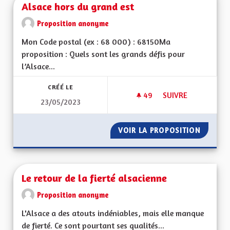
Alsace hors du grand est
Proposition anonyme
Mon Code postal (ex : 68 000) : 68150Ma
proposition : Quels sont les grands défis pour
l’Alsace...
CRÉÉ LE
49
49 ABONNÉS
SUIVRE
23/05/2023
ALSACE HORS DU G
VOIR LA PROPOSITION
ALSACE
Le retour de la fierté alsacienne
Proposition anonyme
L'Alsace a des atouts indéniables, mais elle manque
de fierté. Ce sont pourtant ses qualités...