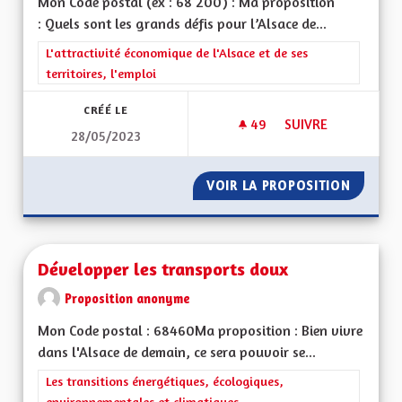
Mon Code postal (ex : 68 200) : Ma proposition
: Quels sont les grands défis pour l’Alsace de...
Filtrer les résultats de la catégorie : L'attractivité économique 
L'attractivité économique de l'Alsace et de ses
territoires, l'emploi
CRÉÉ LE
49
49 ABONNÉS
SUIVRE
28/05/2023
ACTIVITÉS ÉCONOM
VOIR LA PROPOSITION
ACTIVI
Développer les transports doux
Proposition anonyme
Mon Code postal : 68460Ma proposition : Bien vivre
dans l'Alsace de demain, ce sera pouvoir se...
Filtrer les résultats de la catégorie : Les transitions énergéti
Les transitions énergétiques, écologiques,
environnementales et climatiques