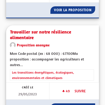
VOIR LA PROPOSITION
L'ALSAC
Travailler sur notre résilience
alimentaire
Proposition anonyme
Mon Code postal (ex : 68 000) : 67700Ma
proposition : accompagner les agriculteurs et
autres...
Filtrer les résultats de la catégorie : Les transitions énergéti
Les transitions énergétiques, écologiques,
environnementales et climatiques
CRÉÉ LE
49
49 ABONNÉS
SUIVRE
29/05/2023
TRAVAILLER SUR NO