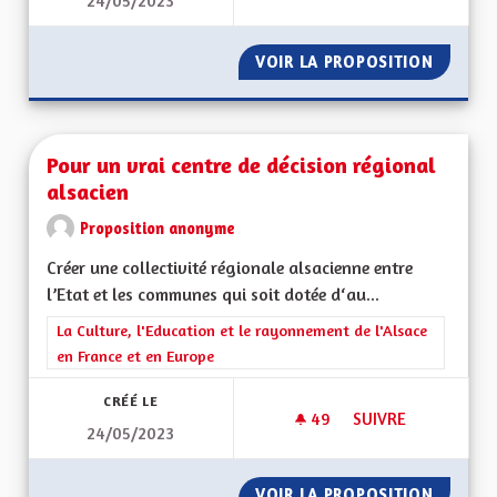
24/05/2023
JEUNESSE - ÉDUCAT
VOIR LA PROPOSITION
JEUNES
Pour un vrai centre de décision régional
alsacien
Proposition anonyme
Créer une collectivité régionale alsacienne entre
l’Etat et les communes qui soit dotée d‘au...
Filtrer les résultats de la catégorie : La Culture, l'Education e
La Culture, l'Education et le rayonnement de l'Alsace
en France et en Europe
CRÉÉ LE
49
49 ABONNÉS
SUIVRE
24/05/2023
POUR UN VRAI CENT
VOIR LA PROPOSITION
POUR U