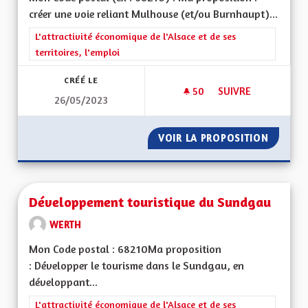
créer une voie reliant Mulhouse (et/ou Burnhaupt)...
Filtrer les résultats de la catégorie : L'attractivité économique 
L'attractivité économique de l'Alsace et de ses
territoires, l'emploi
CRÉÉ LE
50
50 ABONNÉS
SUIVRE
26/05/2023
DÉSENCLAVER LE S
VOIR LA PROPOSITION
DÉSENC
Développement touristique du Sundgau
WERTH
Mon Code postal : 68210Ma proposition
: Développer le tourisme dans le Sundgau, en
développant...
Filtrer les résultats de la catégorie : L'attractivité économique 
L'attractivité économique de l'Alsace et de ses