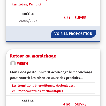
territoires, l'emploi
CRÉÉ LE
51
51 ABONNÉS
SUIVRE
26/05/2023
DÉVELOPPEMENT T
VOIR LA PROPOSITION
DÉVELO
Retour au maraichage
WERTH
Mon Code postal 68210Encourager le maraichage
pour nourrir les alsacien avec des produits...
Filtrer les résultats de la catégorie : Les transitions énergéti
Les transitions énergétiques, écologiques,
environnementales et climatiques
CRÉÉ LE
50
50 ABONNÉS
SUIVRE