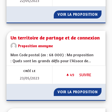
22/05/2023
DÉVELOPPER UNE PO
VOIR LA PROPOSITION
DÉVELO
Un territoire de partage et de connexion
Proposition anonyme
Mon Code postal (ex : 68 000) : Ma proposition
: Quels sont les grands défis pour l’Alsace de...
CRÉÉ LE
49
49 ABONNÉS
SUIVRE
23/05/2023
UN TERRITOIRE DE 
VOIR LA PROPOSITION
UN TER