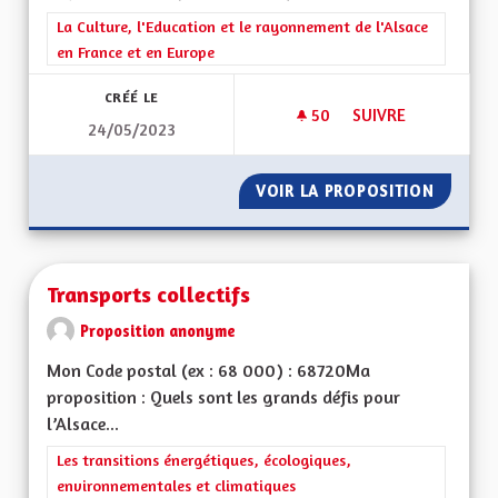
Filtrer les résultats de la catégorie : La Culture, l'Education e
La Culture, l'Education et le rayonnement de l'Alsace
en France et en Europe
CRÉÉ LE
50
50 ABONNÉS
SUIVRE
24/05/2023
LE RETOUR DE LA F
VOIR LA PROPOSITION
LE RETO
Transports collectifs
Proposition anonyme
Mon Code postal (ex : 68 000) : 68720Ma
proposition : Quels sont les grands défis pour
l’Alsace...
Filtrer les résultats de la catégorie : Les transitions énergéti
Les transitions énergétiques, écologiques,
environnementales et climatiques