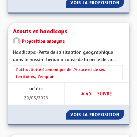
VOIR LA PROPOSITION
TRAVAIL
Atouts et handicaps
Proposition anonyme
Handicaps:-Perte de sa situation geographique
dans le bassin rhenan a cause de la perte de sa...
Filtrer les résultats de la catégorie : L'attractivité économique 
L'attractivité économique de l'Alsace et de ses
territoires, l'emploi
CRÉÉ LE
49
49 ABONNÉS
SUIVRE
29/05/2023
ATOUTS ET HANDIC
VOIR LA PROPOSITION
ATOUTS