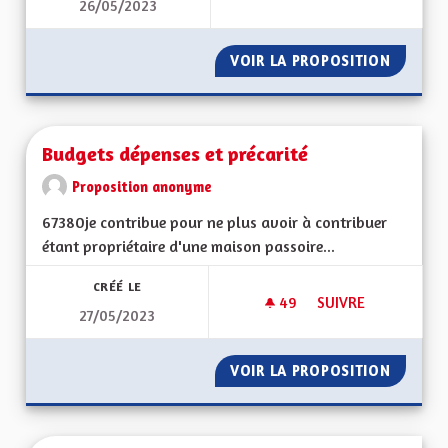
26/05/2023
RETOUR AU MARAI
VOIR LA PROPOSITION
RETOUR
Budgets dépenses et précarité
Proposition anonyme
67380je contribue pour ne plus avoir à contribuer
étant propriétaire d'une maison passoire...
CRÉÉ LE
49
49 ABONNÉS
SUIVRE
27/05/2023
BUDGETS DÉPENSES
VOIR LA PROPOSITION
BUDGET