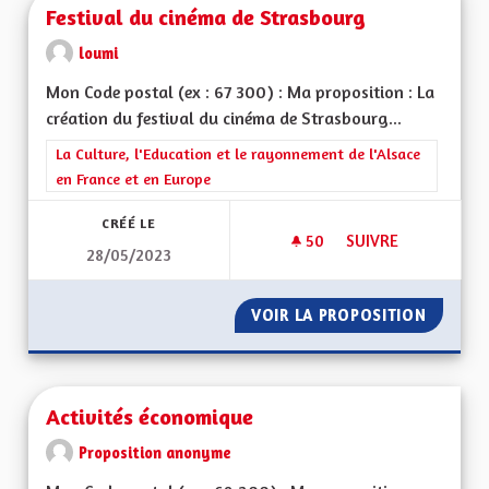
Festival du cinéma de Strasbourg
loumi
Mon Code postal (ex : 67 300) : Ma proposition : La
création du festival du cinéma de Strasbourg...
Filtrer les résultats de la catégorie : La Culture, l'Education e
La Culture, l'Education et le rayonnement de l'Alsace
en France et en Europe
CRÉÉ LE
50
50 ABONNÉS
SUIVRE
28/05/2023
FESTIVAL DU CINÉ
VOIR LA PROPOSITION
FESTIV
Activités économique
Proposition anonyme