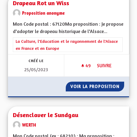
Drapeau Rot un Wiss
Proposition anonyme
Mon Code postal : 67120Ma proposition : Je propose
d'adopter le drapeau historique de l'Alsace...
Filtrer les résultats de la catégorie : La Culture, l'Education e
La Culture, l'Education et le rayonnement de l'Alsace
en France et en Europe
CRÉÉ LE
49
49 ABONNÉS
SUIVRE
25/05/2023
DRAPEAU ROT UN W
VOIR LA PROPOSITION
DRAPEA
Désenclaver le Sundgau
WERTH
Mon Code postal (ex : 68210) : Ma proposition :