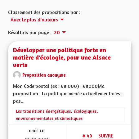
Classement des propositions par :
Avec le plus d'auteurs
Résultats par page :
20
Développer une politique forte en
matière d'écologie, pour une Alsace
verte
Proposition anonyme
Mon Code postal (ex : 68 000) : 68000Ma
proposition : La politique menée actuellement n'est
pas...
Filtrer les résultats de la catégorie : Les transitions énergéti
Les transitions énergétiques, écologiques,
environnementales et climatiques
CRÉÉ LE
49
49 ABONNÉS
SUIVRE