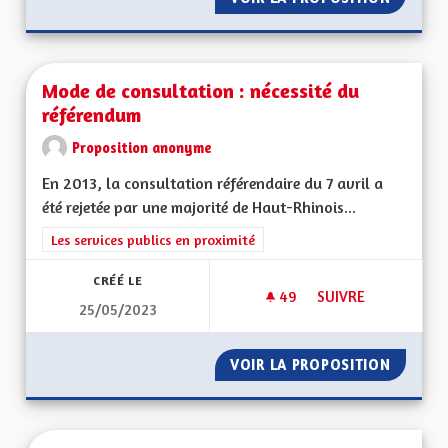
Mode de consultation : nécessité du
référendum
Proposition anonyme
En 2013, la consultation référendaire du 7 avril a
été rejetée par une majorité de Haut-Rhinois...
Filtrer les résultats de la catégorie : Les services publics en pro
Les services publics en proximité
CRÉÉ LE
49
49 ABONNÉS
SUIVRE
25/05/2023
MODE DE CONSULTA
VOIR LA PROPOSITION
MODE D