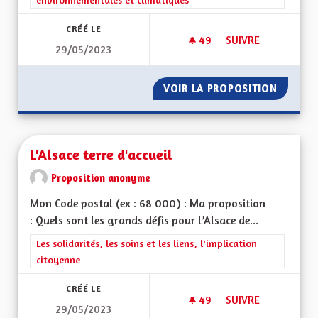
CRÉÉ LE
49
49 ABONNÉS
SUIVRE
29/05/2023
DÉVELOPPER LES T
VOIR LA PROPOSITION
DÉVELO
L'Alsace terre d'accueil
Proposition anonyme
Mon Code postal (ex : 68 000) : Ma proposition
: Quels sont les grands défis pour l’Alsace de...
Filtrer les résultats de la catégorie : Les solidarités, les soins e
Les solidarités, les soins et les liens, l'implication
citoyenne
CRÉÉ LE
49
49 ABONNÉS
SUIVRE
29/05/2023
L'ALSACE TERRE D'A