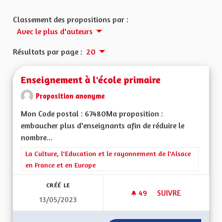
Classement des propositions par :
Avec le plus d'auteurs
Résultats par page :
20
Enseignement à l'école primaire
Proposition anonyme
Mon Code postal : 67480Ma proposition :
embaucher plus d'enseignants afin de réduire le
nombre...
Filtrer les résultats de la catégorie : La Culture, l'Education e
La Culture, l'Education et le rayonnement de l'Alsace
en France et en Europe
CRÉÉ LE
49
49 ABONNÉS
SUIVRE
13/05/2023
ENSEIGNEMENT À L'