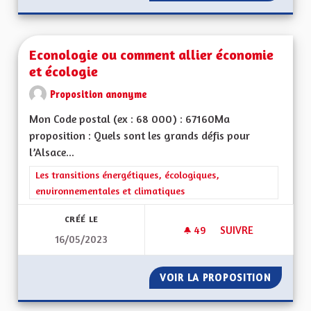
Econologie ou comment allier économie
et écologie
Proposition anonyme
Mon Code postal (ex : 68 000) : 67160Ma
proposition : Quels sont les grands défis pour
l’Alsace...
Filtrer les résultats de la catégorie : Les transitions énergéti
Les transitions énergétiques, écologiques,
environnementales et climatiques
CRÉÉ LE
49
49 ABONNÉS
SUIVRE
16/05/2023
ECONOLOGIE OU CO
VOIR LA PROPOSITION
ECONOL