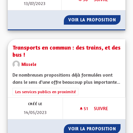
13/07/2023
MISE EN PLACE DU P
VOIR LA PROPOSITION
MISE EN
Transports en commun : des trains, et des
bus !
Missele
De nombreuses propositions déjà formulées vont
dans le sens d'une offre beaucoup plus importante...
Filtrer les résultats de la catégorie : Les services publics en pro
Les services publics en proximité
CRÉÉ LE
51
51 ABONNÉS
SUIVRE
14/05/2023
TRANSPORTS EN COM
VOIR LA PROPOSITION
TRANSP