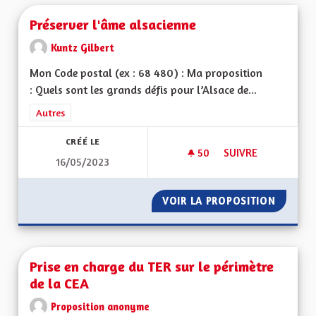
Préserver l'âme alsacienne
Kuntz Gilbert
Mon Code postal (ex : 68 480) : Ma proposition
: Quels sont les grands défis pour l’Alsace de...
Filtrer les résultats de la catégorie : Autres
Autres
CRÉÉ LE
50
50 ABONNÉS
SUIVRE
16/05/2023
PRÉSERVER L'ÂME A
VOIR LA PROPOSITION
PRÉSER
Prise en charge du TER sur le périmètre
de la CEA
Proposition anonyme