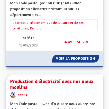
Mon Code postal (ex : 68 000) : 68280Ma
proposition : Remettre partout 90 sur les
départementales...
Filtrer les résultats de la catégorie : L'attractivité économique 
L'attractivité économique de l'Alsace et de ses
territoires, l'emploi
CRÉÉ LE
49
49 ABONNÉS
SUIVRE
13/05/2023
VITESSE À 90 KM/
VOIR LA PROPOSITION
VITESS
Production d'électricité avec nos vieux
moulins
danile
Mon Code postal : 67330En Alsace nous avons nos