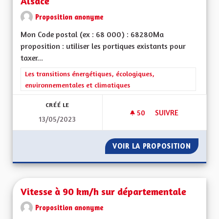
Alsace
Proposition anonyme
Mon Code postal (ex : 68 000) : 68280Ma
proposition : utiliser les portiques existants pour
taxer...
Filtrer les résultats de la catégorie : Les transitions énergéti
Les transitions énergétiques, écologiques,
environnementales et climatiques
CRÉÉ LE
50
50 ABONNÉS
SUIVRE
13/05/2023
FAIRE PAYER LE TR
VOIR LA PROPOSITION
FAIRE P
Vitesse à 90 km/h sur départementale
Proposition anonyme