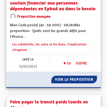
soutien financier aux personnes
dépendantes en Ephad ou dans le besoin
Proposition anonyme
Mon Code postal (ex : 68 000) : 68280Ma
proposition : Quels sont les grands défis pour
l’Alsace...
Filtrer les résultats de la catégorie : Les solidarités, les soins e
Les solidarités, les soins et les liens, l'implication
citoyenne
CRÉÉ LE
50
50 ABONNÉS
SUIVRE
13/05/2023
AMÉLIORER LA PRIS
VOIR LA PROPOSITION
AMÉLIO
Faire payer le transit poids lourds en