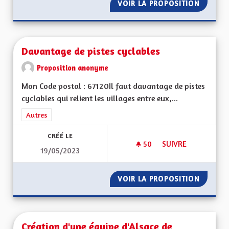
VOIR LA PROPOSITION
TAXER 
Davantage de pistes cyclables
Proposition anonyme
Mon Code postal : 67120Il faut davantage de pistes
cyclables qui relient les villages entre eux,...
Filtrer les résultats de la catégorie : Autres
Autres
CRÉÉ LE
50
50 ABONNÉS
SUIVRE
19/05/2023
DAVANTAGE DE PIST
VOIR LA PROPOSITION
DAVANT
Création d'une équipe d'Alsace de