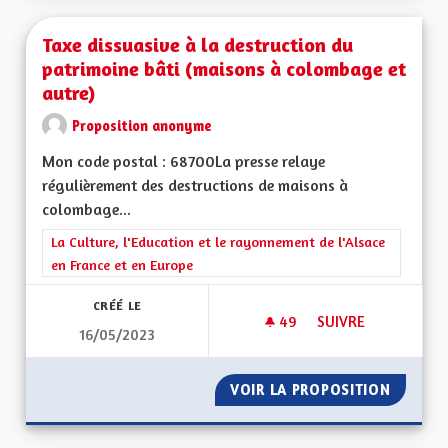
Taxe dissuasive à la destruction du
patrimoine bâti (maisons à colombage et
autre)
Proposition anonyme
Mon code postal : 68700La presse relaye
régulièrement des destructions de maisons à
colombage...
Filtrer les résultats de la catégorie : La Culture, l'Education e
La Culture, l'Education et le rayonnement de l'Alsace
en France et en Europe
CRÉÉ LE
49
49 ABONNÉS
SUIVRE
16/05/2023
TAXE DISSUASIVE À
VOIR LA PROPOSITION
TAXE D