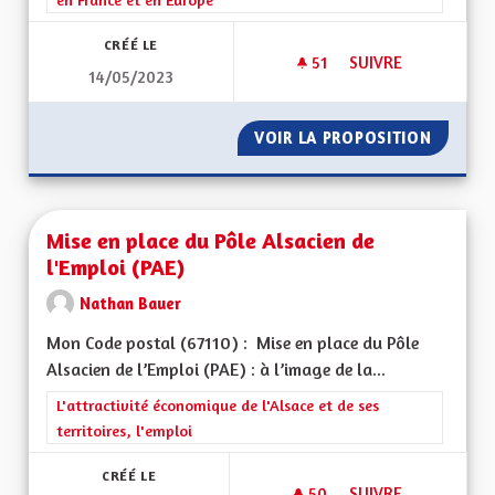
CRÉÉ LE
51
51 ABONNÉS
SUIVRE
14/05/2023
CRÉER UNE COLLECT
VOIR LA PROPOSITION
CRÉER U
Mise en place du Pôle Alsacien de
l'Emploi (PAE)
Nathan Bauer
Mon Code postal (67110) : Mise en place du Pôle
Alsacien de l’Emploi (PAE) : à l’image de la...
Filtrer les résultats de la catégorie : L'attractivité économique 
L'attractivité économique de l'Alsace et de ses
territoires, l'emploi
CRÉÉ LE
50
50 ABONNÉS
SUIVRE