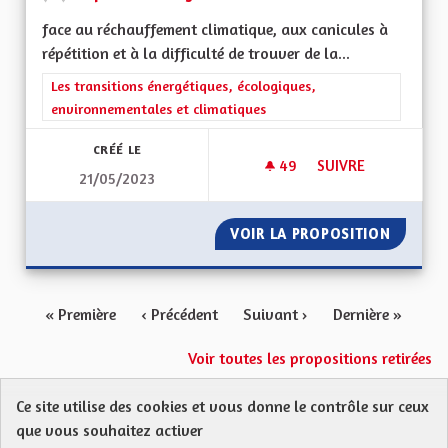
face au réchauffement climatique, aux canicules à
répétition et à la difficulté de trouver de la...
Filtrer les résultats de la catégorie : Les transitions énergéti
Les transitions énergétiques, écologiques,
environnementales et climatiques
CRÉÉ LE
49
49 ABONNÉS
SUIVRE
21/05/2023
MOINS DE BÂTIMEN
VOIR LA PROPOSITION
MOINS 
« Première
‹ Précédent
Suivant ›
Dernière »
Voir toutes les propositions retirées
Ce site utilise des cookies et vous donne le contrôle sur ceux
Protection des Données
Charte de contribution
que vous souhaitez activer