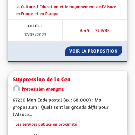
Filtrer les résultats de la catégorie : La Culture, l'Education e
La Culture, l'Education et le rayonnement de l'Alsace
en France et en Europe
CRÉÉ LE
49
49 ABONNÉS
SUIVRE
17/05/2023
MOYENS POUR LES 
VOIR LA PROPOSITION
MOYENS
Suppression de la Cea
Proposition anonyme
67230 Mon Code postal (ex : 68 000) : Ma
proposition : Quels sont les grands défis pour
l’Alsace...
Filtrer les résultats de la catégorie : Les services publics en pro
Les services publics en proximité