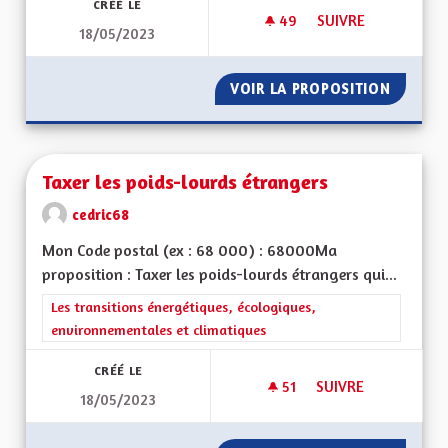
CRÉÉ LE
49
49 ABONNÉS
SUIVRE
18/05/2023
SUPPRESSION DE LA
VOIR LA PROPOSITION
SUPPRE
Taxer les poids-lourds étrangers
cedric68
Mon Code postal (ex : 68 000) : 68000Ma
proposition : Taxer les poids-lourds étrangers qui...
Filtrer les résultats de la catégorie : Les transitions énergéti
Les transitions énergétiques, écologiques,
environnementales et climatiques
CRÉÉ LE
51
51 ABONNÉS
SUIVRE
18/05/2023
TAXER LES POIDS-