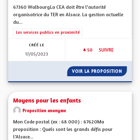
67360 WalbourgLa CEA doit être l'autorité
organisatrice du TER en Alsace. La gestion actuelle
du...
Filtrer les résultats de la catégorie : Les services publics en pro
Les services publics en proximité
CRÉÉ LE
50
50 ABONNÉS
SUIVRE
17/05/2023
PRISE EN CHARGE D
VOIR LA PROPOSITION
PRISE E
Moyens pour les enfants
Proposition anonyme
Mon Code postal (ex : 68 000) : 67620Ma
proposition : Quels sont les grands défis pour
l’Alsace...