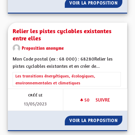
VOIR LA PROPOSITION
ENSEIG
Relier les pistes cyclables existantes
entre elles
Proposition anonyme
Mon Code postal (ex : 68 000) : 68280Relier les
pistes cyclables existantes et en créer de...
Filtrer les résultats de la catégorie : Les transitions énergéti
Les transitions énergétiques, écologiques,
environnementales et climatiques
CRÉÉ LE
50
50 ABONNÉS
SUIVRE
13/05/2023
RELIER LES PISTES 
VOIR LA PROPOSITION
RELIER 