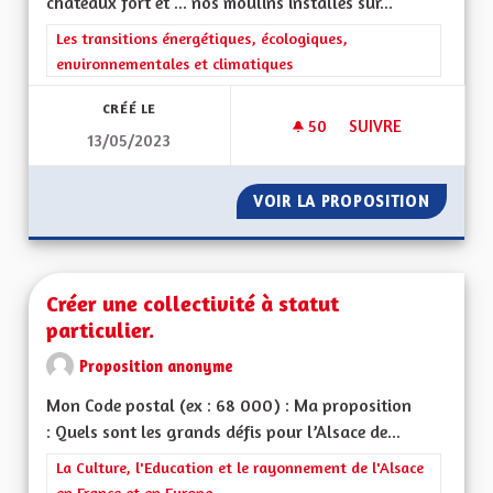
châteaux fort et ... nos moulins installés sur...
Filtrer les résultats de la catégorie : Les transitions énergéti
Les transitions énergétiques, écologiques,
environnementales et climatiques
CRÉÉ LE
50
50 ABONNÉS
SUIVRE
13/05/2023
PRODUCTION D'ÉLEC
VOIR LA PROPOSITION
PRODUC
Créer une collectivité à statut
particulier.
Proposition anonyme
Mon Code postal (ex : 68 000) : Ma proposition
: Quels sont les grands défis pour l’Alsace de...
Filtrer les résultats de la catégorie : La Culture, l'Education e
La Culture, l'Education et le rayonnement de l'Alsace
en France et en Europe