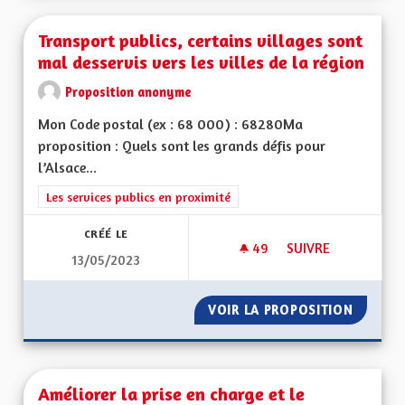
Transport publics, certains villages sont
mal desservis vers les villes de la région
Proposition anonyme
Mon Code postal (ex : 68 000) : 68280Ma
proposition : Quels sont les grands défis pour
l’Alsace...
Filtrer les résultats de la catégorie : Les services publics en pro
Les services publics en proximité
CRÉÉ LE
49
49 ABONNÉS
SUIVRE
13/05/2023
TRANSPORT PUBLICS
VOIR LA PROPOSITION
TRANSPO
Améliorer la prise en charge et le