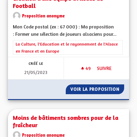
Football
Proposition anonyme
Mon Code postal (ex : 67 000) : Ma proposition
: Former une sélection de joueurs alsaciens pour...
Filtrer les résultats de la catégorie : La Culture, l'Education e
La Culture, l'Education et le rayonnement de l'Alsace
en France et en Europe
CRÉÉ LE
49
49 ABONNÉS
SUIVRE
21/05/2023
CRÉATION D'UNE ÉQ
VOIR LA PROPOSITION
CRÉATI
Moins de bâtiments sombres pour de la
fraîcheur
Proposition anonyme