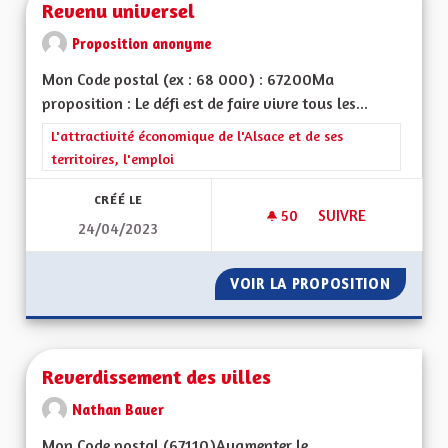
Revenu universel
Proposition anonyme
Mon Code postal (ex : 68 000) : 67200Ma
proposition : Le défi est de faire vivre tous les...
Filtrer les résultats de la catégorie : L'attractivité économique 
L'attractivité économique de l'Alsace et de ses
territoires, l'emploi
CRÉÉ LE
50
50 ABONNÉS
SUIVRE
24/04/2023
REVENU UNIVERSEL
VOIR LA PROPOSITION
REVENU
Reverdissement des villes
Nathan Bauer
Mon Code postal (67110) Augmenter le