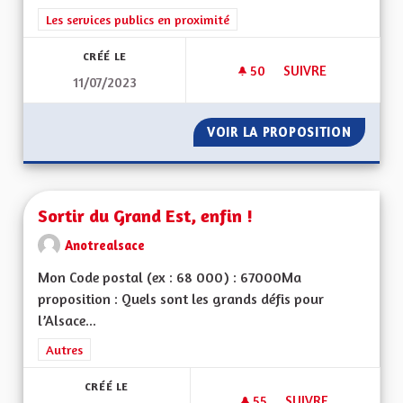
Filtrer les résultats de la catégorie : Les services publics en pro
Les services publics en proximité
CRÉÉ LE
50
50 ABONNÉS
SUIVRE
11/07/2023
SORTIR DU GRAND E
VOIR LA PROPOSITION
SORTIR
Sortir du Grand Est, enfin !
Anotrealsace
Mon Code postal (ex : 68 000) : 67000Ma
proposition : Quels sont les grands défis pour
l’Alsace...
Filtrer les résultats de la catégorie : Autres
Autres
CRÉÉ LE
55
55 ABONNÉS
SUIVRE