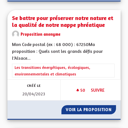
Se battre pour préserver notre nature et
la qualité de notre nappe phréatique
Proposition anonyme
Mon Code postal (ex : 68 000) : 67250Ma
proposition : Quels sont les grands défis pour
l’Alsace...
Filtrer les résultats de la catégorie : Les transitions énergéti
Les transitions énergétiques, écologiques,
environnementales et climatiques
CRÉÉ LE
50
50 ABONNÉS
SUIVRE
20/04/2023
SE BATTRE POUR P
VOIR LA PROPOSITION
SE BAT