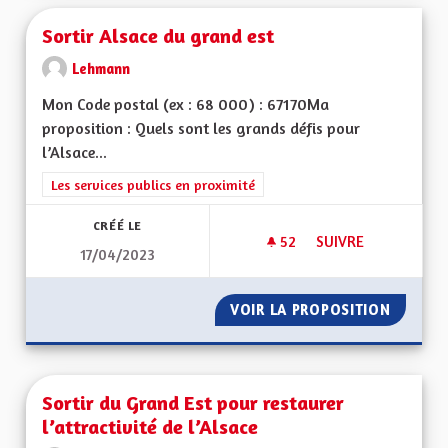
Sortir Alsace du grand est
Lehmann
Mon Code postal (ex : 68 000) : 67170Ma
proposition : Quels sont les grands défis pour
l’Alsace...
Filtrer les résultats de la catégorie : Les services publics en pro
Les services publics en proximité
CRÉÉ LE
52
52 ABONNÉS
SUIVRE
17/04/2023
SORTIR ALSACE DU
VOIR LA PROPOSITION
SORTIR
Sortir du Grand Est pour restaurer
l’attractivité de l’Alsace