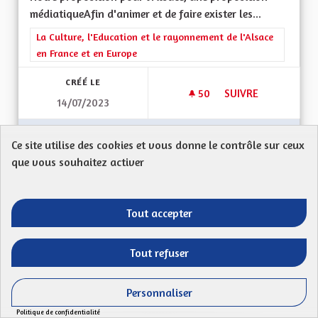
médiatiqueAfin d'animer et de faire exister les...
Filtrer les résultats de la catégorie : La Culture, l'Education e
La Culture, l'Education et le rayonnement de l'Alsace
en France et en Europe
CRÉÉ LE
50
50 ABONNÉS
SUIVRE
14/07/2023
SOUTENIR LA CRÉAT
VOIR LA PROPOSITION
SOUTEN
Ce site utilise des cookies et vous donne le contrôle sur ceux
que vous souhaitez activer
Soutien aux associtations et à la culture
Tout accepter
locale.
FISCHER
Tout refuser
Mon Code postal : 67350Ma proposition :
Soutenir financièrement les associations avec des...
Personnaliser
Filtrer les résultats de la catégorie : La Culture, l'Education e
La Culture, l'Education et le rayonnement de l'Alsace
Politique de confidentialité