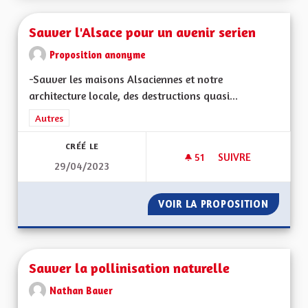
Sauver l'Alsace pour un avenir serien
Proposition anonyme
-Sauver les maisons Alsaciennes et notre
architecture locale, des destructions quasi...
Filtrer les résultats de la catégorie : Autres
Autres
CRÉÉ LE
51
51 ABONNÉS
SUIVRE
29/04/2023
SAUVER L'ALSACE P
VOIR LA PROPOSITION
SAUVER
Sauver la pollinisation naturelle
Nathan Bauer