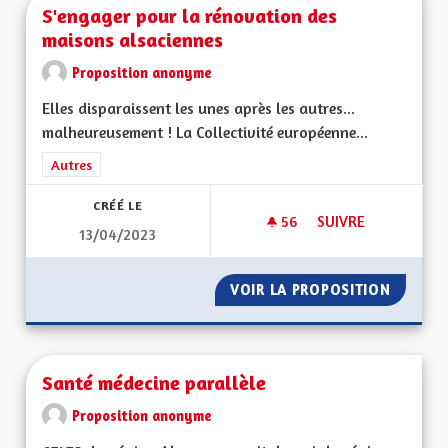
S'engager pour la rénovation des
maisons alsaciennes
Proposition anonyme
Elles disparaissent les unes après les autres...
malheureusement ! La Collectivité européenne...
Filtrer les résultats de la catégorie : Autres
Autres
CRÉÉ LE
56
56 ABONNÉS
SUIVRE
13/04/2023
S'ENGAGER POUR L
VOIR LA PROPOSITION
S'ENGA
Santé médecine parallèle
Proposition anonyme