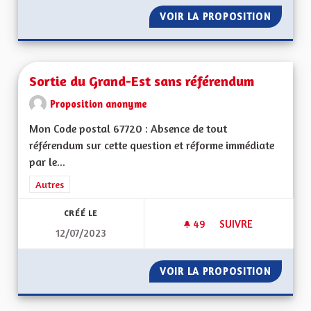
VOIR LA PROPOSITION
SOLIDAR
Sortie du Grand-Est sans référendum
Proposition anonyme
Mon Code postal 67720 : Absence de tout
référendum sur cette question et réforme immédiate
par le...
Filtrer les résultats de la catégorie : Autres
Autres
CRÉÉ LE
49
49 ABONNÉS
SUIVRE
12/07/2023
SORTIE DU GRAND-
VOIR LA PROPOSITION
SORTIE