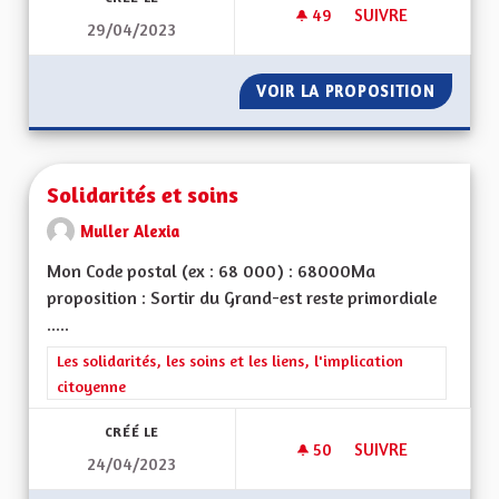
49
49 ABONNÉS
SUIVRE
29/04/2023
SERVICE PUBLIC ET
VOIR LA PROPOSITION
SERVIC
Solidarités et soins
Muller Alexia
Mon Code postal (ex : 68 000) : 68000Ma
proposition : Sortir du Grand-est reste primordiale
.....
Filtrer les résultats de la catégorie : Les solidarités, les soins e
Les solidarités, les soins et les liens, l'implication
citoyenne
CRÉÉ LE
50
50 ABONNÉS
SUIVRE
24/04/2023
SOLIDARITÉS ET SO