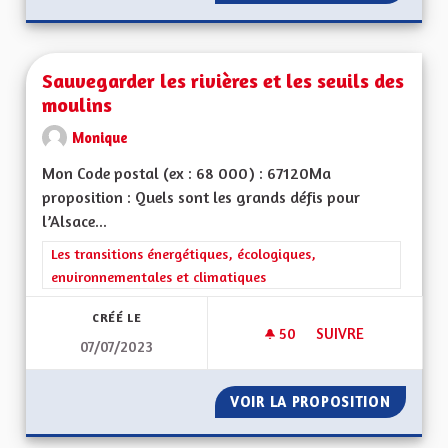
Sauvegarder les rivières et les seuils des
moulins
Monique
Mon Code postal (ex : 68 000) : 67120Ma
proposition : Quels sont les grands défis pour
l’Alsace...
Filtrer les résultats de la catégorie : Les transitions énergéti
Les transitions énergétiques, écologiques,
environnementales et climatiques
CRÉÉ LE
50
50 ABONNÉS
SUIVRE
07/07/2023
SAUVEGARDER LES R
VOIR LA PROPOSITION
SAUVEG