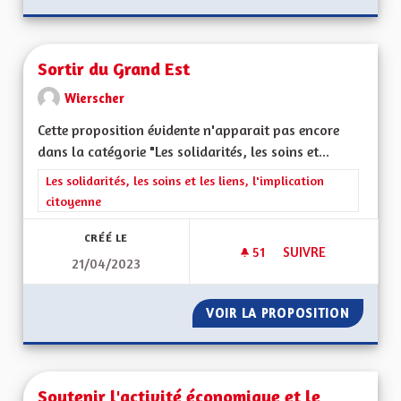
Sortir du Grand Est
Wierscher
Cette proposition évidente n'apparait pas encore
dans la catégorie "Les solidarités, les soins et...
Filtrer les résultats de la catégorie : Les solidarités, les soins e
Les solidarités, les soins et les liens, l'implication
citoyenne
CRÉÉ LE
51
51 ABONNÉS
SUIVRE
21/04/2023
SORTIR DU GRAND 
VOIR LA PROPOSITION
SORTIR
Soutenir l'activité économique et le