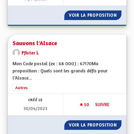
VOIR LA PROPOSITION
SAUVER
Sauvons l'Alsace
Pfister L
Mon Code postal (ex : 68 000) : 67170Ma
proposition : Quels sont les grands défis pour
l’Alsace...
Filtrer les résultats de la catégorie : Autres
Autres
CRÉÉ LE
50
50 ABONNÉS
SUIVRE
30/04/2023
SAUVONS L'ALSACE
VOIR LA PROPOSITION
SAUVON