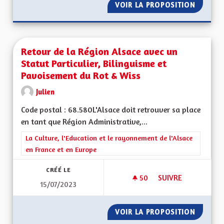
VOIR LA PROPOSITION
RETOUR
Retour de la Région Alsace avec un
Statut Particulier, Bilinguisme et
Pavoisement du Rot & Wiss
Julien
Code postal : 68.580L'Alsace doit retrouver sa place
en tant que Région Administrative,...
Filtrer les résultats de la catégorie : La Culture, l'Education e
La Culture, l'Education et le rayonnement de l'Alsace
en France et en Europe
CRÉÉ LE
50
50 ABONNÉS
SUIVRE
15/07/2023
RETOUR DE LA RÉGI
VOIR LA PROPOSITION
RETOUR