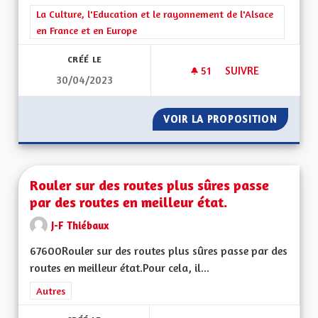
Filtrer les résultats de la catégorie : La Culture, l'Education e
La Culture, l'Education et le rayonnement de l'Alsace
en France et en Europe
CRÉÉ LE
51
51 ABONNÉS
SUIVRE
30/04/2023
ROTT UN WISS / RO
VOIR LA PROPOSITION
ROTT U
Rouler sur des routes plus sûres passe
par des routes en meilleur état.
J-F Thiébaux
67600Rouler sur des routes plus sûres passe par des
routes en meilleur état.Pour cela, il...
Filtrer les résultats de la catégorie : Autres
Autres