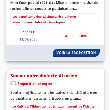
Mon Code postal (67110) : Mise en place massive de
ruches afin de sauver la pollinisation...
Filtrer les résultats de la catégorie : Les transitions énergéti
Les transitions énergétiques, écologiques,
environnementales et climatiques
CRÉÉ LE
50
50 ABONNÉS
SUIVRE
13/07/2023
SAUVER LA POLLINI
VOIR LA PROPOSITION
SAUVER
Sauver notre dialecte Alsacien
Proposition anonyme
Soutenir officiellement les auteurs de littérature ou
de théâtre en alsacien à travers un plan...
Filtrer les résultats de la catégorie : La Culture, l'Education e
La Culture, l'Education et le rayonnement de l'Alsace