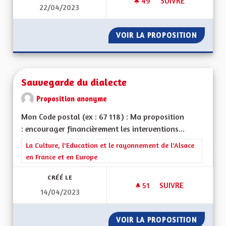
49
49 ABONNÉS
SUIVRE
22/04/2023
SAUVEGARDE DU DI
VOIR LA PROPOSITION
SAUVEG
Sauvegarde du dialecte
Proposition anonyme
Mon Code postal (ex : 67 118) : Ma proposition
: encourager financièrement les interventions...
Filtrer les résultats de la catégorie : La Culture, l'Education e
La Culture, l'Education et le rayonnement de l'Alsace
en France et en Europe
CRÉÉ LE
51
51 ABONNÉS
SUIVRE
14/04/2023
SAUVEGARDE DU DI
VOIR LA PROPOSITION
SAUVEG