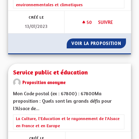
environnementales et climatiques
CRÉÉ LE
50
50 ABONNÉS
SUIVRE
13/07/2023
SERVICE CIVIQUE D
VOIR LA PROPOSITION
SERVIC
Service public et éducation
Proposition anonyme
Mon Code postal (ex : 67800) : 67800Ma
proposition : Quels sont les grands défis pour
l’Alsace de...
Filtrer les résultats de la catégorie : La Culture, l'Education e
La Culture, l'Education et le rayonnement de l'Alsace
en France et en Europe
CRÉÉ LE