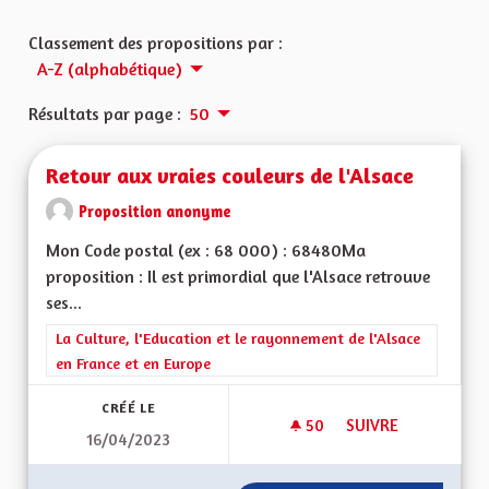
Classement des propositions par :
A-Z (alphabétique)
Résultats par page :
50
Retour aux vraies couleurs de l'Alsace
Proposition anonyme
Mon Code postal (ex : 68 000) : 68480Ma
proposition : Il est primordial que l'Alsace retrouve
ses...
Filtrer les résultats de la catégorie : La Culture, l'Education e
La Culture, l'Education et le rayonnement de l'Alsace
en France et en Europe
CRÉÉ LE
50
50 ABONNÉS
SUIVRE
16/04/2023
RETOUR AUX VRAIE