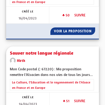
en France et en Europe
CRÉÉ LE
50
50 ABONNÉS
SUIVRE
16/04/2023
SAUVER NOTRE DIA
VOIR LA PROPOSITION
SAUVER
Sauver notre langue régionale
Hirth
Mon Code postal (: 67220) : Ma proposition
remettre l’Alsacien dans nos vies de tous les jours...
Filtrer les résultats de la catégorie : La Culture, l'Education e
La Culture, l'Education et le rayonnement de l'Alsace
en France et en Europe
CRÉÉ LE
51
51 ABONNÉS
SUIVRE
14/04/2023
SAUVER NOTRE LA