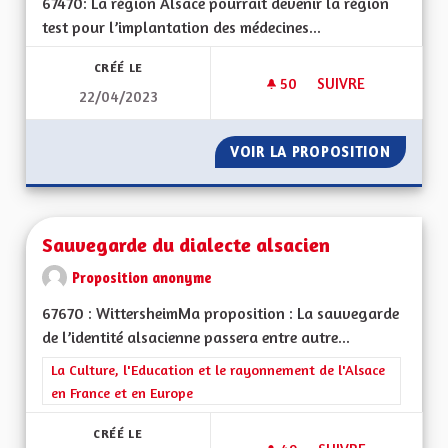
67470: La région Alsace pourrait devenir la région
test pour l’implantation des médecines...
CRÉÉ LE
50
50 ABONNÉS
SUIVRE
22/04/2023
SANTÉ MÉDECINE P
VOIR LA PROPOSITION
SANTÉ 
Sauvegarde du dialecte alsacien
Proposition anonyme
67670 : WittersheimMa proposition : La sauvegarde
de l’identité alsacienne passera entre autre...
Filtrer les résultats de la catégorie : La Culture, l'Education e
La Culture, l'Education et le rayonnement de l'Alsace
en France et en Europe
CRÉÉ LE