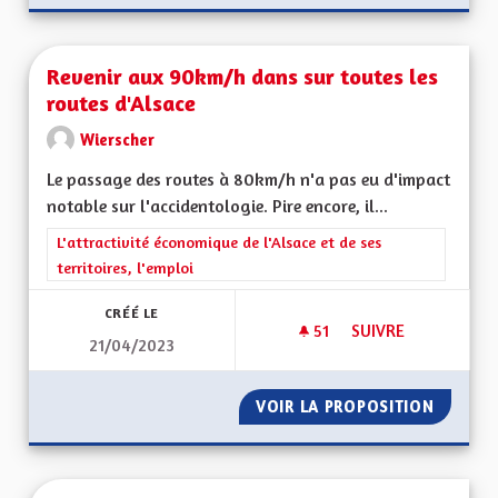
Revenir aux 90km/h dans sur toutes les
routes d'Alsace
Wierscher
Le passage des routes à 80km/h n'a pas eu d'impact
notable sur l'accidentologie. Pire encore, il...
Filtrer les résultats de la catégorie : L'attractivité économique 
L'attractivité économique de l'Alsace et de ses
territoires, l'emploi
CRÉÉ LE
51
51 ABONNÉS
SUIVRE
21/04/2023
REVENIR AUX 90KM
VOIR LA PROPOSITION
REVENI