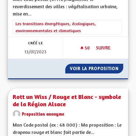
reverdissement des villes : végétalisation urbaine,
mise en...
Filtrer les résultats de la catégorie : Les transitions énergéti
Les transitions énergétiques, écologiques,
environnementales et climatiques
CRÉÉ LE
50
50 ABONNÉS
SUIVRE
13/07/2023
REVERDISSEMENT DE
VOIR LA PROPOSITION
REVERD
Rott un Wiss / Rouge et Blanc - symbole
de la Région Alsace
Proposition anonyme
Mon Code postal (ex : 68 000) : Ma proposition : Le
drapeau rouge et blanc fait partie de...