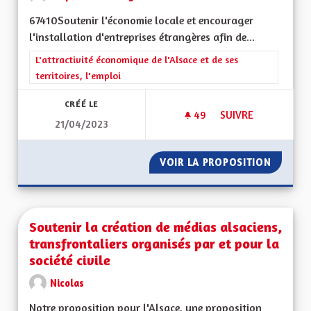
67410Soutenir l'économie locale et encourager
l'installation d'entreprises étrangères afin de...
Filtrer les résultats de la catégorie : L'attractivité économique 
L'attractivité économique de l'Alsace et de ses
territoires, l'emploi
CRÉÉ LE
49
49 ABONNÉS
SUIVRE
21/04/2023
VOIR LA PROPOSITION
SOUTEN
Soutenir la création de médias alsaciens,
transfrontaliers organisés par et pour la
société civile
Nicolas
Notre proposition pour l'Alsace, une proposition