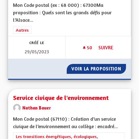
Mon Code postal (ex : 68 000) : 67300Ma
proposition : Quels sont les grands défis pour
l’Alsace...
Filtrer les résultats de la catégorie : Autres
Autres
CRÉÉ LE
50
50 ABONNÉS
SUIVRE
29/05/2023
SÉPARATION DE L'ÉG
VOIR LA PROPOSITION
SÉPARAT
Service civique de l'environnement
Nathan Bauer
Mon Code postal (67110) : Création d’un service
civique de l’environnement au collège : encadré...
Filtrer les résultats de la catégorie : Les transitions énergéti
Les transitions énergétiques, écologiques,