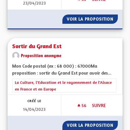
23/04/2023
SORTIR DU GRAND E
VOIR LA PROPOSITION
SORTIR 
Sortir du Grand Est
Proposition anonyme
Mon Code postal (ex : 68 000) : 67000Ma
proposition : sortir du Grand Est pour avoir des...
Filtrer les résultats de la catégorie : La Culture, l'Education e
La Culture, l'Education et le rayonnement de l'Alsace
en France et en Europe
CRÉÉ LE
56
56 ABONNÉS
SUIVRE
14/04/2023
SORTIR DU GRAND 
VOIR LA PROPOSITION
SORTIR