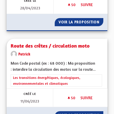
CRÉÉ LE
50
50 ABONNÉS
SUIVRE
28/04/2023
ROULER SUR DES RO
VOIR LA PROPOSITION
ROULER
Route des crêtes / circulation moto
Patrick
Mon Code postal (ex : 68 000) : Ma proposition
: interdire la circulation des motos sur la route...
Filtrer les résultats de la catégorie : Les transitions énergéti
Les transitions énergétiques, écologiques,
environnementales et climatiques
CRÉÉ LE
50
50 ABONNÉS
SUIVRE
11/06/2023
ROUTE DES CRÊTES