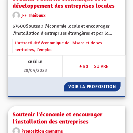
développement des entreprises locales
J-F Thiébaux
67600Soutenir l'économie locale et encourager
l'installation d'entreprises étrangères et par la...
Filtrer les résultats de la catégorie : L'attractivité économique 
L'attractivité économique de l'Alsace et de ses
territoires, l'emploi
CRÉÉ LE
50
50 ABONNÉS
SUIVRE
28/04/2023
SOUTENIR L'ACTIV
VOIR LA PROPOSITION
SOUTEN
Soutenir l'économie et encourager
l'installation des entreprises
Proposition anonyme