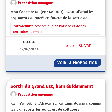
Proposition anonyme
Mon Code postal (ex : 68 000) : 67000Parmi les
arguments avancés en faveur de la sortie de...
Filtrer les résultats de la catégorie : L'attractivité économique 
L'attractivité économique de l'Alsace et de ses
territoires, l'emploi
CRÉÉ LE
49
49 ABONNÉS
SUIVRE
12/07/2023
SORTIR DU GRAND E
VOIR LA PROPOSITION
SORTIR 
Sortir du Grand Est, bien évidemment
Proposition anonyme
Rien n'empêche l'Alsace, sur certains dossiers comme
les transports ferroviaires, de collaborer...