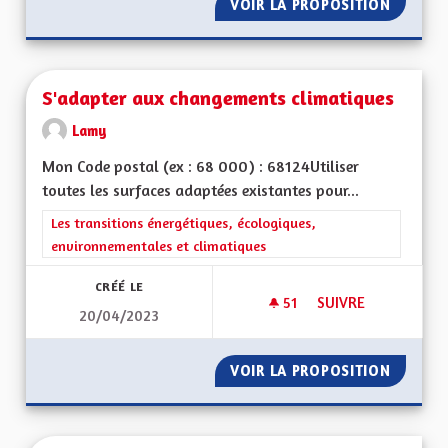
VOIR LA PROPOSITION
ROUTE 
S'adapter aux changements climatiques
Lamy
Mon Code postal (ex : 68 000) : 68124Utiliser
toutes les surfaces adaptées existantes pour...
Filtrer les résultats de la catégorie : Les transitions énergéti
Les transitions énergétiques, écologiques,
environnementales et climatiques
CRÉÉ LE
51
51 ABONNÉS
SUIVRE
20/04/2023
S'ADAPTER AUX CH
VOIR LA PROPOSITION
S'ADAP