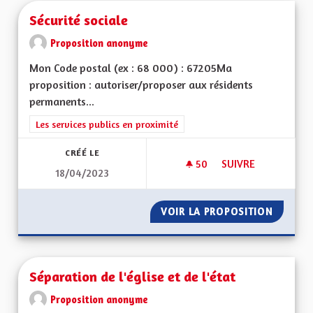
Sécurité sociale
Proposition anonyme
Mon Code postal (ex : 68 000) : 67205Ma
proposition : autoriser/proposer aux résidents
permanents...
Filtrer les résultats de la catégorie : Les services publics en pro
Les services publics en proximité
CRÉÉ LE
50
50 ABONNÉS
SUIVRE
18/04/2023
SÉCURITÉ SOCIALE
VOIR LA PROPOSITION
SÉCURI
Séparation de l'église et de l'état
Proposition anonyme