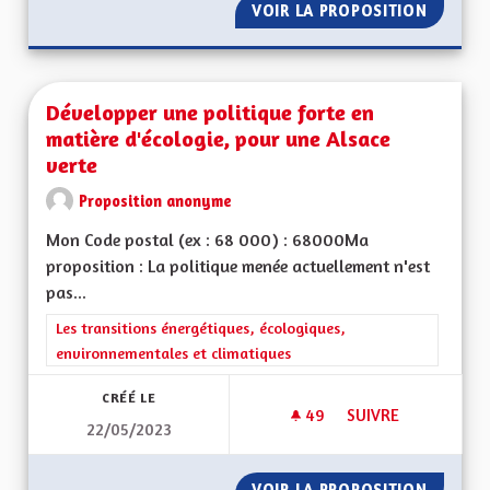
VOIR LA PROPOSITION
DÉVELO
Développer une politique forte en
matière d'écologie, pour une Alsace
verte
Proposition anonyme
Mon Code postal (ex : 68 000) : 68000Ma
proposition : La politique menée actuellement n'est
pas...
Filtrer les résultats de la catégorie : Les transitions énergéti
Les transitions énergétiques, écologiques,
environnementales et climatiques
CRÉÉ LE
49
49 ABONNÉS
SUIVRE
22/05/2023
DÉVELOPPER UNE PO
VOIR LA PROPOSITION
DÉVELO