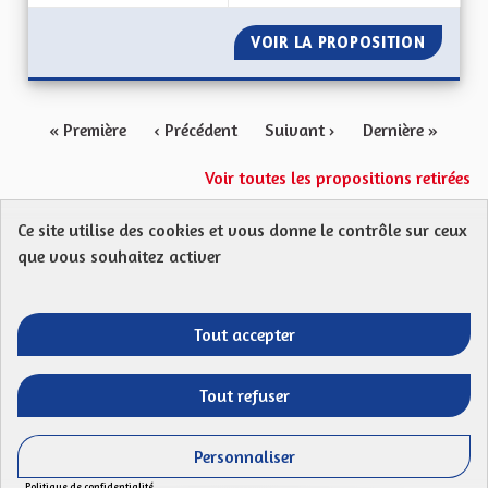
VOIR LA PROPOSITION
DRAPEA
« Première
‹ Précédent
Suivant ›
Dernière »
Voir toutes les propositions retirées
Ce site utilise des cookies et vous donne le contrôle sur ceux
Protection des Données
Charte de contribution
que vous souhaitez activer
Mentions légales
FAQ
CGU
Droit d’interpellation citoyenne : comment ça marche ?
Télécharger les fichiers Open Data
Tout accepter
Entre vos mains - Collectivité européenne 
Entre vos mains - Collectivité euro
Entre vos mains - Collectivité
Entre vos mains - Collect
Tout refuser
Site réalisé par
Open Source Politics
grâce au
logiciel libre
(Lien externe)
Decidim
.
Personnaliser
(Lien externe)
Panneau de gestion des cookies
Politique de confidentialité