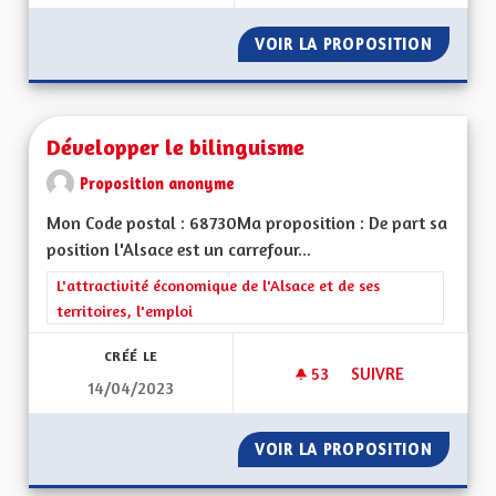
VOIR LA PROPOSITION
DÉVELO
Développer le bilinguisme
Proposition anonyme
Mon Code postal : 68730Ma proposition : De part sa
position l'Alsace est un carrefour...
Filtrer les résultats de la catégorie : L'attractivité économique 
L'attractivité économique de l'Alsace et de ses
territoires, l'emploi
CRÉÉ LE
53
53 ABONNÉS
SUIVRE
14/04/2023
DÉVELOPPER LE BIL
VOIR LA PROPOSITION
DÉVELO