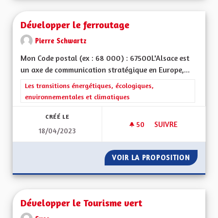
Développer le ferroutage
Pierre Schwartz
Mon Code postal (ex : 68 000) : 67500L'Alsace est
un axe de communication stratégique en Europe,...
Filtrer les résultats de la catégorie : Les transitions énergéti
Les transitions énergétiques, écologiques,
environnementales et climatiques
CRÉÉ LE
50
50 ABONNÉS
SUIVRE
18/04/2023
DÉVELOPPER LE FE
VOIR LA PROPOSITION
DÉVELO
Développer le Tourisme vert