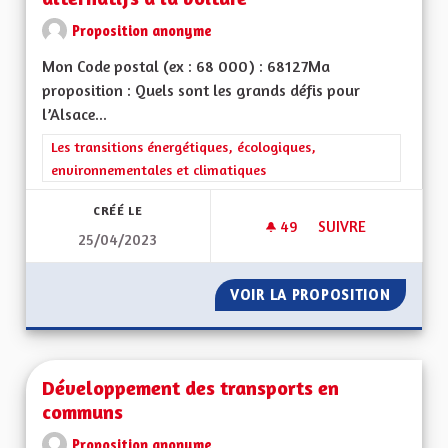
Proposition anonyme
Mon Code postal (ex : 68 000) : 68127Ma
proposition : Quels sont les grands défis pour
l’Alsace...
Filtrer les résultats de la catégorie : Les transitions énergéti
Les transitions énergétiques, écologiques,
environnementales et climatiques
CRÉÉ LE
49
49 ABONNÉS
SUIVRE
25/04/2023
DÉVELOPPEMENT DE
VOIR LA PROPOSITION
DÉVELO
Développement des transports en
communs
Proposition anonyme