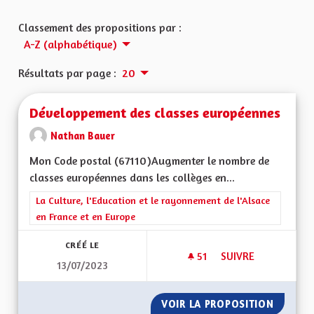
Classement des propositions par :
A-Z (alphabétique)
Résultats par page :
20
Développement des classes européennes
Nathan Bauer
Mon Code postal (67110)Augmenter le nombre de
classes européennes dans les collèges en...
Filtrer les résultats de la catégorie : La Culture, l'Education e
La Culture, l'Education et le rayonnement de l'Alsace
en France et en Europe
CRÉÉ LE
51
51 ABONNÉS
SUIVRE
13/07/2023
DÉVELOPPEMENT DE
VOIR LA PROPOSITION
DÉVELO