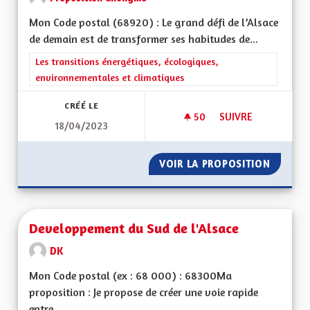
Mon Code postal (68920) : Le grand défi de l’Alsace
de demain est de transformer ses habitudes de...
Filtrer les résultats de la catégorie : Les transitions énergéti
Les transitions énergétiques, écologiques,
environnementales et climatiques
CRÉÉ LE
50
50 ABONNÉS
SUIVRE
18/04/2023
DÉVELOPPEMENT D
VOIR LA PROPOSITION
DÉVELO
Developpement du Sud de l'Alsace
DK
Mon Code postal (ex : 68 000) : 68300Ma
proposition : Je propose de créer une voie rapide
entre...