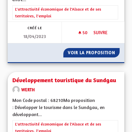
Filtrer les résultats de la catégorie : L'attractivité économique 
L'attractivité économique de l'Alsace et de ses
territoires, l'emploi
CRÉÉ LE
50
50 ABONNÉS
SUIVRE
18/04/2023
DEVELOPPEMENT DU
VOIR LA PROPOSITION
DEVELO
Développement touristique du Sundgau
WERTH
Mon Code postal : 68210Ma proposition
: Développer le tourisme dans le Sundgau, en
développant...
Filtrer les résultats de la catégorie : L'attractivité économique 
L'attractivité économique de l'Alsace et de ses
territoires, l'emploi