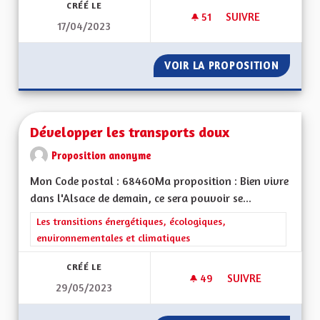
CRÉÉ LE
51
51 ABONNÉS
SUIVRE
17/04/2023
DÉVELOPPER LES PI
VOIR LA PROPOSITION
DÉVELO
Développer les transports doux
Proposition anonyme
Mon Code postal : 68460Ma proposition : Bien vivre
dans l'Alsace de demain, ce sera pouvoir se...
Filtrer les résultats de la catégorie : Les transitions énergéti
Les transitions énergétiques, écologiques,
environnementales et climatiques
CRÉÉ LE
49
49 ABONNÉS
SUIVRE
29/05/2023
DÉVELOPPER LES T