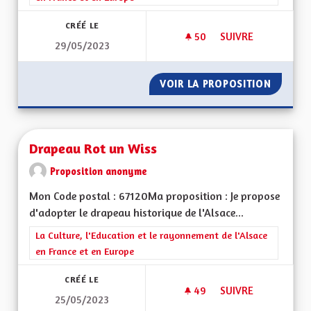
CRÉÉ LE
50
50 ABONNÉS
SUIVRE
29/05/2023
DRAPEAU HISTORI
VOIR LA PROPOSITION
DRAPEA
Drapeau Rot un Wiss
Proposition anonyme
Mon Code postal : 67120Ma proposition : Je propose
d'adopter le drapeau historique de l'Alsace...
Filtrer les résultats de la catégorie : La Culture, l'Education e
La Culture, l'Education et le rayonnement de l'Alsace
en France et en Europe
CRÉÉ LE
49
49 ABONNÉS
SUIVRE
25/05/2023
DRAPEAU ROT UN W