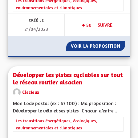
Filtrer les résultats de la catégorie : Les transitions énergéti
Les transitions énergétiques, écologiques,
environnementales et climatiques
CRÉÉ LE
50
50 ABONNÉS
SUIVRE
21/04/2023
DÉVELOPPER LES M
VOIR LA PROPOSITION
DÉVELO
Développer les pistes cyclables sur tout
le réseau routier alsacien
Clezieux
Mon Code postal (ex : 67 100) : Ma proposition :
Développer le vélo et ses pistes !Chacun d’entre...
Filtrer les résultats de la catégorie : Les transitions énergéti
Les transitions énergétiques, écologiques,
environnementales et climatiques