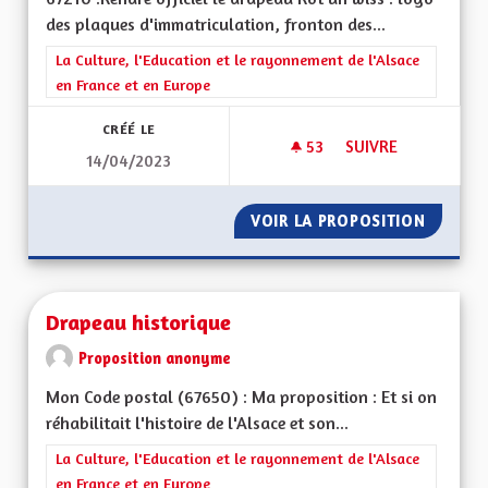
des plaques d'immatriculation, fronton des...
Filtrer les résultats de la catégorie : La Culture, l'Education e
La Culture, l'Education et le rayonnement de l'Alsace
en France et en Europe
CRÉÉ LE
53
53 ABONNÉS
SUIVRE
14/04/2023
DRAPEAU ALSACIEN
VOIR LA PROPOSITION
DRAPEA
Drapeau historique
Proposition anonyme
Mon Code postal (67650) : Ma proposition : Et si on
réhabilitait l'histoire de l'Alsace et son...
Filtrer les résultats de la catégorie : La Culture, l'Education e
La Culture, l'Education et le rayonnement de l'Alsace
en France et en Europe