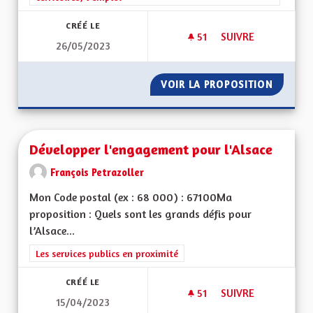
CRÉÉ LE
51
51 ABONNÉS
SUIVRE
26/05/2023
DÉVELOPPEMENT T
VOIR LA PROPOSITION
DÉVELO
Développer l'engagement pour l'Alsace
François Petrazoller
Mon Code postal (ex : 68 000) : 67100Ma
proposition : Quels sont les grands défis pour
l’Alsace...
Filtrer les résultats de la catégorie : Les services publics en pro
Les services publics en proximité
CRÉÉ LE
51
51 ABONNÉS
SUIVRE
15/04/2023
DÉVELOPPER L'ENG