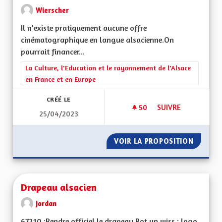
Wierscher
Il n'existe pratiquement aucune offre
cinématographique en langue alsacienne.On
pourrait financer...
Filtrer les résultats de la catégorie : La Culture, l'Education e
La Culture, l'Education et le rayonnement de l'Alsace
en France et en Europe
CRÉÉ LE
50
50 ABONNÉS
SUIVRE
25/04/2023
DOUBLER DES FILMS
VOIR LA PROPOSITION
DOUBLE
Drapeau alsacien
Jordan
67210 :Rendre officiel le drapeau Rot un wiss : logo