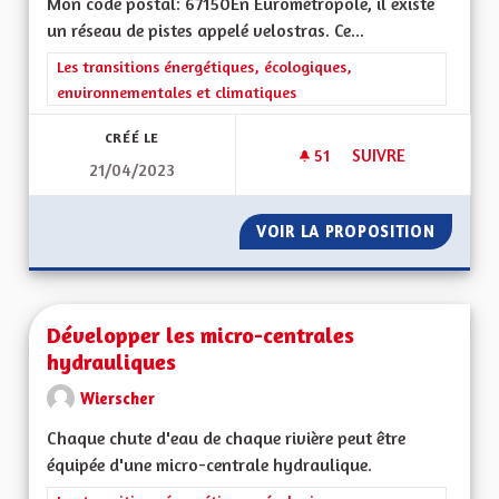
Mon code postal: 67150En Eurométropole, il existe
un réseau de pistes appelé velostras. Ce...
Filtrer les résultats de la catégorie : Les transitions énergéti
Les transitions énergétiques, écologiques,
environnementales et climatiques
CRÉÉ LE
51
51 ABONNÉS
SUIVRE
21/04/2023
DÉVELOPPER LES I
VOIR LA PROPOSITION
DÉVELO
Développer les micro-centrales
hydrauliques
Wierscher
Chaque chute d'eau de chaque rivière peut être
équipée d'une micro-centrale hydraulique.