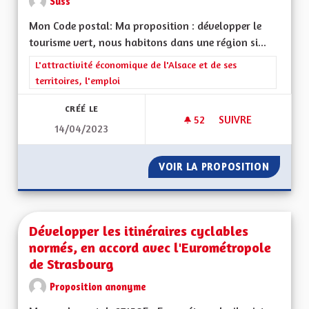
Suss
Mon Code postal: Ma proposition : développer le
tourisme vert, nous habitons dans une région si...
Filtrer les résultats de la catégorie : L'attractivité économique 
L'attractivité économique de l'Alsace et de ses
territoires, l'emploi
CRÉÉ LE
52
52 ABONNÉS
SUIVRE
14/04/2023
DÉVELOPPER LE TO
VOIR LA PROPOSITION
DÉVELO
Développer les itinéraires cyclables
normés, en accord avec l'Eurométropole
de Strasbourg
Proposition anonyme