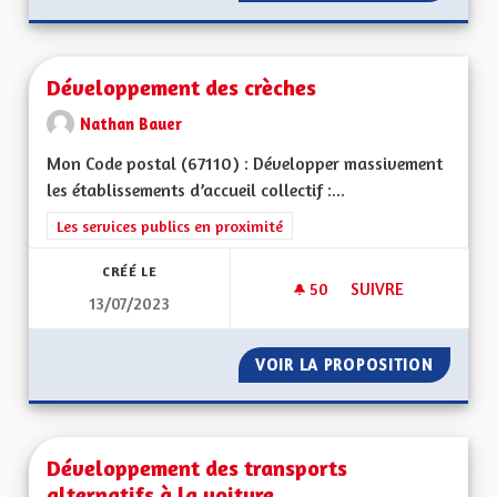
Développement des crèches
Nathan Bauer
Mon Code postal (67110) : Développer massivement
les établissements d’accueil collectif :...
Filtrer les résultats de la catégorie : Les services publics en pro
Les services publics en proximité
CRÉÉ LE
50
50 ABONNÉS
SUIVRE
13/07/2023
DÉVELOPPEMENT DE
VOIR LA PROPOSITION
DÉVELO
Développement des transports
alternatifs à la voiture