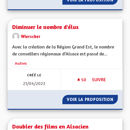
Diminuer le nombre d'élus
Wierscher
Avec la création de la Région Grand Est, le nombre
de conseillers régionaux d'Alsace est passé de...
Filtrer les résultats de la catégorie : Autres
Autres
CRÉÉ LE
50
50 ABONNÉS
SUIVRE
21/04/2023
DIMINUER LE NOMB
VOIR LA PROPOSITION
DIMINU
Doubler des films en Alsacien