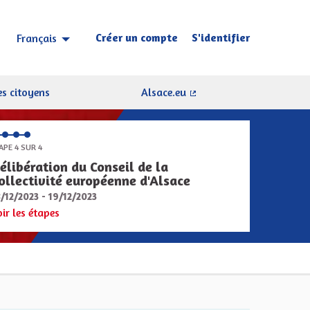
Créer un compte
S'identifier
Français
Choisir la langue
Sprache wählen
s citoyens
Alsace.eu
(Lien externe)
APE 4 SUR 4
élibération du Conseil de la
ollectivité européenne d'Alsace
8/12/2023 - 19/12/2023
oir les étapes