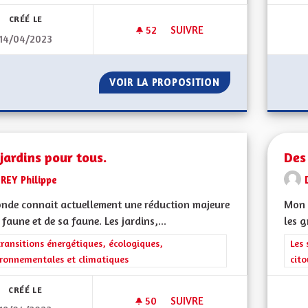
CRÉÉ LE
52
52 ABONNÉS
SUIVRE
14/04/2023
DÉPOLLUTION SAUVAGE
VOIR LA PROPOSITION
DÉPOLLUTION SA
jardins pour tous.
Des
REY Philippe
nde connait actuellement une réduction majeure
Mon 
 faune et de sa faune. Les jardins,...
les g
rer les résultats de la catégorie : Les transitions énergétiques, écolog
transitions énergétiques, écologiques,
Filt
Les 
ronnementales et climatiques
cit
CRÉÉ LE
50
50 ABONNÉS
SUIVRE