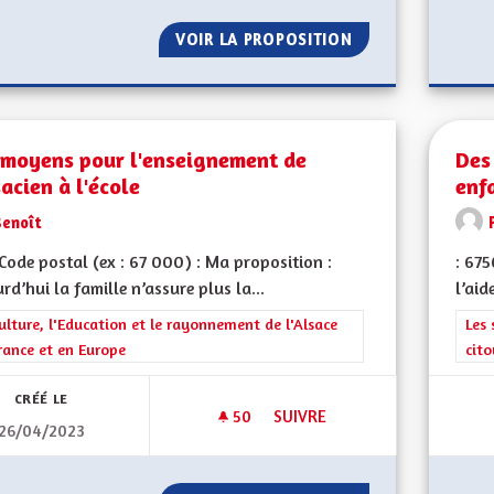
VOIR LA PROPOSITION
DES LUMINAIRES
 moyens pour l'enseignement de
Des
sacien à l'école
enf
Benoît
ode postal (ex : 67 000) : Ma proposition :
: 67
rd’hui la famille n’assure plus la...
l’aid
rer les résultats de la catégorie : La Culture, l'Education et le rayonne
ulture, l'Education et le rayonnement de l'Alsace
Filt
Les 
rance et en Europe
cit
CRÉÉ LE
50
50 ABONNÉS
SUIVRE
26/04/2023
DES MOYENS POUR L'ENSEIGNE