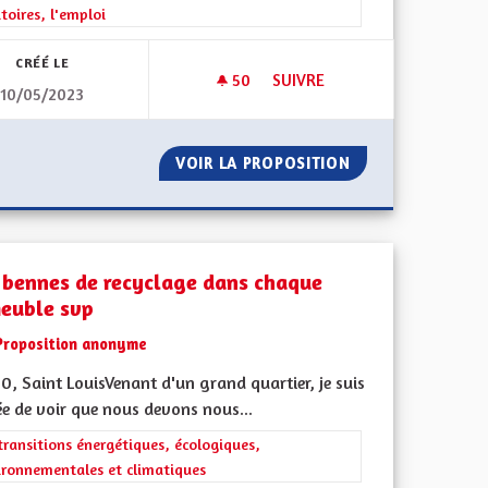
itoires, l'emploi
CRÉÉ LE
50
50 ABONNÉS
SUIVRE
10/05/2023
RENFUM
DÉPARTEMENT RÉGION
AL ET REFERENFUM
VOIR LA PROPOSITION
DÉPARTEMENT R
 bennes de recyclage dans chaque
euble svp
Proposition anonyme
, Saint LouisVenant d'un grand quartier, je suis
ée de voir que nous devons nous...
iques, environnementales et climatiques
rer les résultats de la catégorie : Les transitions énergétiques, écolog
transitions énergétiques, écologiques,
ironnementales et climatiques