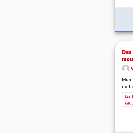
Des 
mou
V
Mon C
nuit 
Filt
Les 
envi