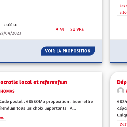
Filt
Les 
cit
CRÉÉ LE
49
49 ABONNÉS
SUIVRE
27/04/2023
DÉFIS ALSACE DE DEMAIN
VOIR LA PROPOSITION
DÉFIS ALSACE DE
cratie local et referenfum
Dép
THOMAS
Code postal : 68580Ma proposition : Soumettre
6824
érendum tous les choix importants : A...
dépa
uniqu
rer les résultats de la catégorie : Autres
es
Filt
L'at