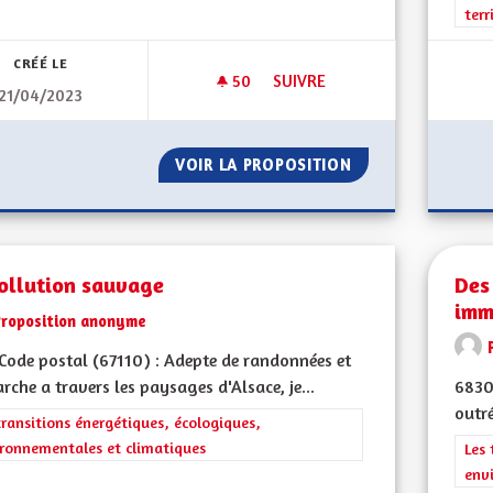
terr
CRÉÉ LE
50
50 ABONNÉS
SUIVRE
21/04/2023
DÉMOCRATIE LOCAL ET REFE
VOIR LA PROPOSITION
DÉMOCRATIE LOC
ollution sauvage
Des
imm
Proposition anonyme
ode postal (67110) : Adepte de randonnées et
rche a travers les paysages d'Alsace, je...
68300
outr
rer les résultats de la catégorie : Les transitions énergétiques, écolog
transitions énergétiques, écologiques,
ronnementales et climatiques
Filt
Les 
env