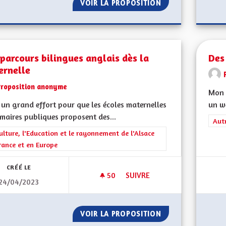
VOIR LA PROPOSITION
DES MOYENS POUR
parcours bilingues anglais dès la
Des
ernelle
Proposition anonyme
Mon 
a un grand effort pour que les écoles maternelles
un w
imaires publiques proposent des...
Filt
Aut
rer les résultats de la catégorie : La Culture, l'Education et le rayonne
ulture, l'Education et le rayonnement de l'Alsace
rance et en Europe
CRÉÉ LE
50
50 ABONNÉS
SUIVRE
24/04/2023
DES PARCOURS BILINGUES AN
VOIR LA PROPOSITION
DES PARCOURS BI