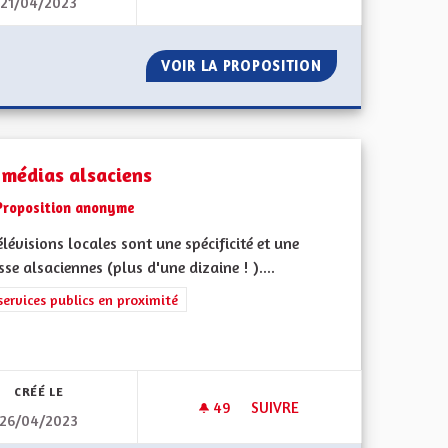
21/04/2023
DES LIVRES ET VOUS
R TOUS.
VOIR LA PROPOSITION
DES LIVRES ET V
 médias alsaciens
Proposition anonyme
élévisions locales sont une spécificité et une
sse alsaciennes (plus d'une dizaine ! )....
rer les résultats de la catégorie : Les services publics en proximité
services publics en proximité
iques, environnementales et climatiques
CRÉÉ LE
49
49 ABONNÉS
SUIVRE
26/04/2023
N DE MOUVEMENT.
DES MÉDIAS ALSACIENS