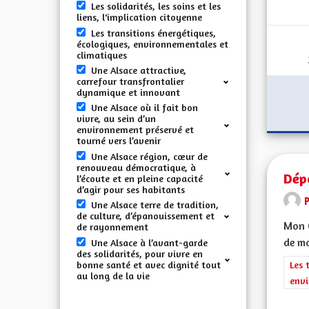
Les solidarités, les soins et les
liens, l'implication citoyenne
Les transitions énergétiques,
écologiques, environnementales et
climatiques
Une Alsace attractive,
carrefour transfrontalier
dynamique et innovant
Une Alsace où il fait bon
vivre, au sein d’un
environnement préservé et
tourné vers l’avenir
Une Alsace région, cœur de
renouveau démocratique, à
Dép
l’écoute et en pleine capacité
d’agir pour ses habitants
Une Alsace terre de tradition,
de culture, d’épanouissement et
Mon C
de rayonnement
de ma
Une Alsace à l’avant-garde
des solidarités, pour vivre en
bonne santé et avec dignité tout
Filt
Les 
au long de la vie
envi