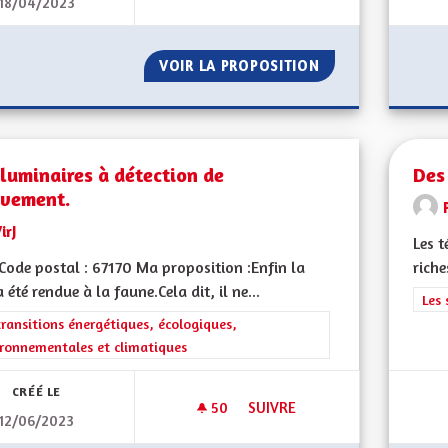
18/04/2023
DES JARDINS POUR TOUS.
VOIR LA PROPOSITION
DES JARDINS POU
luminaires à détection de
Des
vement.
irJ
Les t
ode postal : 67170 Ma proposition :Enfin la
riche
a été rendue à la faune.Cela dit, il ne...
Filt
Les 
rer les résultats de la catégorie : Les transitions énergétiques, écolog
transitions énergétiques, écologiques,
ronnementales et climatiques
CRÉÉ LE
50
50 ABONNÉS
SUIVRE
12/06/2023
DES LUMINAIRES À DÉTECTIO