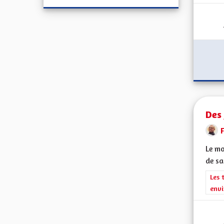
Des 
F
Le mo
de sa
Filt
Les 
envi