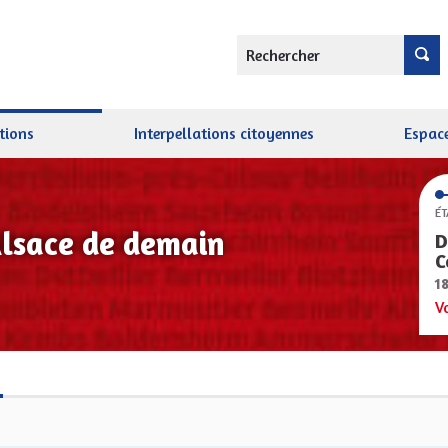
Rechercher
tions
Interpellations citoyennes
Espace
ÉT
Alsace de demain
D
C
1
V