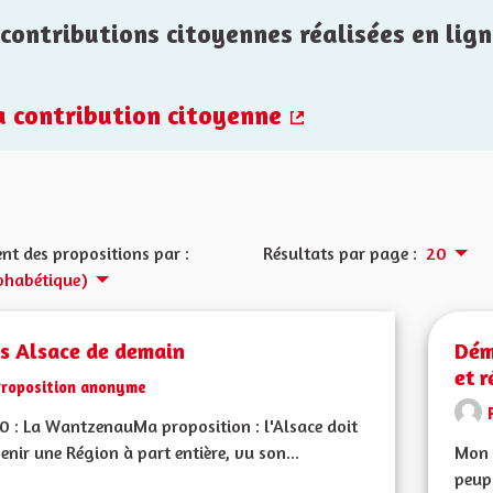
contributions citoyennes réalisées en lign
la contribution citoyenne
(Lien externe)
nt des propositions par :
Résultats par page :
20
phabétique)
is Alsace de demain
Dém
et 
Proposition anonyme
0 : La WantzenauMa proposition : l'Alsace doit
enir une Région à part entière, vu son...
Mon C
peupl