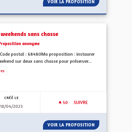
 L'ENSEIGNEMENT DE L'ALSACIEN À L'ÉCOLE
VOIR LA PROPOSITION
DES MOYENS POU
 weekends sans chasse
Proposition anonyme
Code postal : 68480Ma proposition : instaurer
eekend sur deux sans chasse pour préserver...
rer les résultats de la catégorie : Autres
res
ment de l'Alsace en France et en Europe
CRÉÉ LE
50
50 ABONNÉS
SUIVRE
18/04/2023
GLAIS DÈS LA MATERNELLE
DES WEEKENDS SANS CHASSE
LINGUES ANGLAIS DÈS LA MATERNELLE
VOIR LA PROPOSITION
DES WEEKENDS S