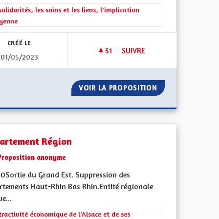
rer les résultats de la catégorie : Les solidarités, les soins et les liens, 
solidarités, les soins et les liens, l'implication
oyenne
CRÉÉ LE
51
51 ABONNÉS
SUIVRE
01/05/2023
DÉMOCRATIE DIRECTE À L’ÉC
 DEMAIN
VOIR LA PROPOSITION
DÉMOCRATIE DIR
artement Région
Proposition anonyme
0Sortie du Grand Est. Suppression des
rtements Haut-Rhin Bas Rhin.Entité régionale
e...
rer les résultats de la catégorie : L'attractivité économique de l'Alsace e
tractivité économique de l'Alsace et de ses