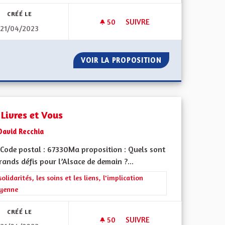
CRÉÉ LE
50
50 ABONNÉS
SUIVRE
21/04/2023
DES BENNES DE RECYCLAGE D
UVAGE
VOIR LA PROPOSITION
DES BENNES DE 
 Livres et Vous
David Recchia
Code postal : 67330Ma proposition : Quels sont
rands défis pour l’Alsace de demain ?...
iques, environnementales et climatiques
rer les résultats de la catégorie : Les solidarités, les soins et les liens, 
solidarités, les soins et les liens, l'implication
oyenne
CRÉÉ LE
50
50 ABONNÉS
SUIVRE