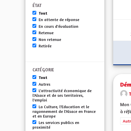
ÉTAT
Tout
En attente de réponse
En cours d'évaluation
Retenue
Non retenue
Retirée
CATÉGORIE
Tout
Démo
Autres
L'attractivité économique de
l'Alsace et de ses territoires,
l'emploi
Mon 
La Culture, l'Education et le
à réf
rayonnement de l'Alsace en France
et en Europe
Filt
Autr
Les services publics en
proximité