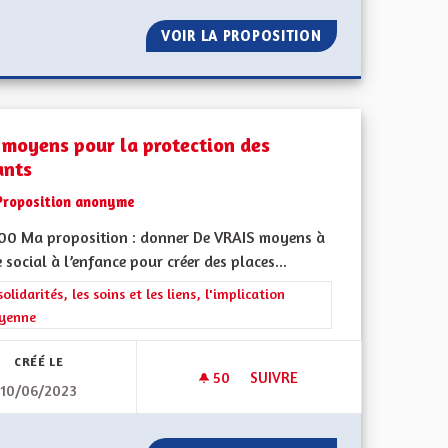
 À DÉTECTION DE MOUVEMENT.
VOIR LA PROPOSITION
DES MÉDIAS ALS
 moyens pour la protection des
ants
Proposition anonyme
500 Ma proposition : donner De VRAIS moyens à
e social à l’enfance pour créer des places...
ment de l'Alsace en France et en Europe
rer les résultats de la catégorie : Les solidarités, les soins et les liens, 
solidarités, les soins et les liens, l'implication
oyenne
CRÉÉ LE
50
50 ABONNÉS
SUIVRE
10/06/2023
MENT DE L'ALSACIEN À L'ÉCOLE
DES MOYENS POUR LA PROTE