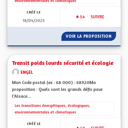
environnementales et climatiques
CRÉÉ LE
54
54 ABONNÉS
SUIVRE
18/04/2023
TRANSITION AGRIC
VOIR LA PROPOSITION
TRANSI
Transit poids lourds sécurité et écologie
ENGEL
Mon Code postal (ex : 68 000) : 68920Ma
proposition : Quels sont les grands défis pour
l’Alsace...
Filtrer les résultats de la catégorie : Les transitions énergéti
Les transitions énergétiques, écologiques,
environnementales et climatiques
CRÉÉ LE