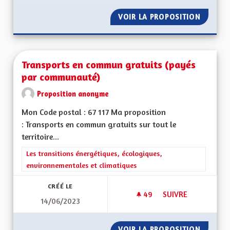
VOIR LA PROPOSITION
TRANSP
Transports en commun gratuits (payés
par communauté)
Proposition anonyme
Mon Code postal : 67 117 Ma proposition
: Transports en commun gratuits sur tout le
territoire...
Filtrer les résultats de la catégorie : Les transitions énergéti
Les transitions énergétiques, écologiques,
environnementales et climatiques
CRÉÉ LE
49
49 ABONNÉS
SUIVRE
14/06/2023
TRANSPORTS EN CO
VOIR LA PROPOSITION
TRANSP