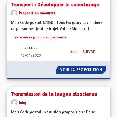
Transport : Développer le covoiturage
Proposition anonyme
Mon Code postal 67350 : Tous les jours des milliers
de personnes font le trajet Val de Moder (et...
Filtrer les résultats de la catégorie : Les services publics en pro
Les services publics en proximité
CRÉÉ LE
51
51 ABONNÉS
SUIVRE
13/04/2023
TRANSPORT : DÉVE
VOIR LA PROPOSITION
TRANSP
Transmission de la langue alsacienne
Jaky
Mon Code postal :67300Ma proposition : Pour