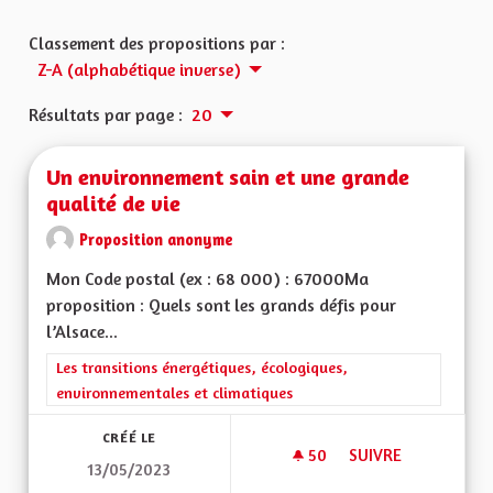
Classement des propositions par :
Z-A (alphabétique inverse)
Résultats par page :
20
Un environnement sain et une grande
qualité de vie
Proposition anonyme
Mon Code postal (ex : 68 000) : 67000Ma
proposition : Quels sont les grands défis pour
l’Alsace...
Filtrer les résultats de la catégorie : Les transitions énergéti
Les transitions énergétiques, écologiques,
environnementales et climatiques
CRÉÉ LE
50
50 ABONNÉS
SUIVRE
13/05/2023
UN ENVIRONNEMENT