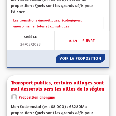
proposition : Quels sont les grands défis pour
l’Alsace...
Filtrer les résultats de la catégorie : Les transitions énergéti
Les transitions énergétiques, écologiques,
environnementales et climatiques
CRÉÉ LE
49
49 ABONNÉS
SUIVRE
24/05/2023
TRANSPORTS COLLE
VOIR LA PROPOSITION
TRANSP
Transport publics, certains villages sont
mal desservis vers les villes de la région
Proposition anonyme
Mon Code postal (ex : 68 000) : 68280Ma
proposition : Quels sont les grands défis pour