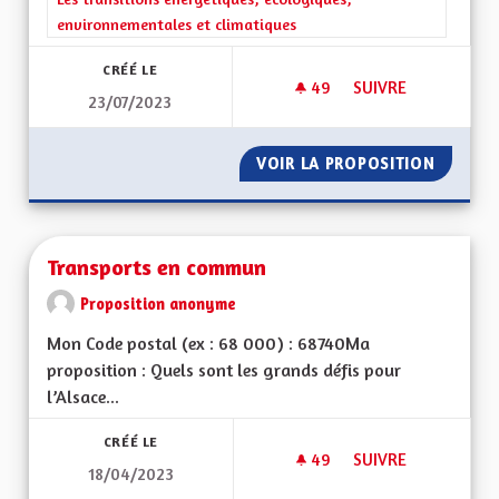
environnementales et climatiques
CRÉÉ LE
49
49 ABONNÉS
SUIVRE
23/07/2023
TRANSPORTS ET TR
VOIR LA PROPOSITION
TRANSP
Transports en commun
Proposition anonyme
Mon Code postal (ex : 68 000) : 68740Ma
proposition : Quels sont les grands défis pour
l’Alsace...
CRÉÉ LE
49
49 ABONNÉS
SUIVRE
18/04/2023
TRANSPORTS EN C