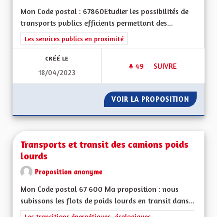
Mon Code postal : 67860Etudier les possibilités de
transports publics efficients permettant des...
Filtrer les résultats de la catégorie : Les services publics en pro
Les services publics en proximité
CRÉÉ LE
49
49 ABONNÉS
SUIVRE
18/04/2023
TRANSPORTS PUBLI
VOIR LA PROPOSITION
TRANSP
Transports et transit des camions poids
lourds
Proposition anonyme
Mon Code postal 67 600 Ma proposition : nous
subissons les flots de poids lourds en transit dans...
Filtrer les résultats de la catégorie : Les transitions énergéti
Les transitions énergétiques, écologiques,