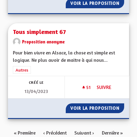
VOIR LA PROPOSITION
TRANSF
Tous simplement 67
Proposition anonyme
Pour bien vivre en Alsace, la chose est simple est
logique. Ne plus avoir de maitre à qui nous...
Filtrer les résultats de la catégorie : Autres
Autres
CRÉÉ LE
51
51 ABONNÉS
SUIVRE
13/04/2023
TOUS SIMPLEMENT 
VOIR LA PROPOSITION
TOUS S
« Première
‹ Précédent
Suivant ›
Dernière »