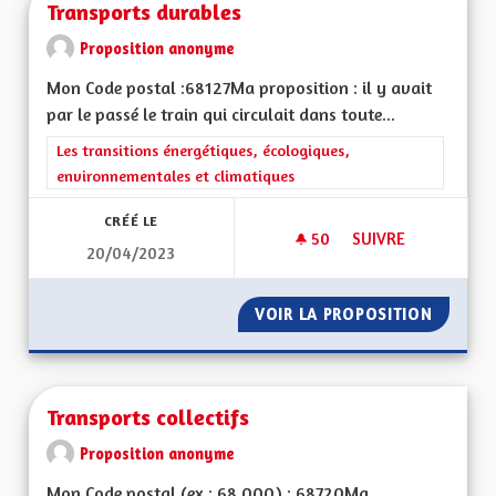
Transports durables
Proposition anonyme
Mon Code postal :68127Ma proposition : il y avait
par le passé le train qui circulait dans toute...
Filtrer les résultats de la catégorie : Les transitions énergéti
Les transitions énergétiques, écologiques,
environnementales et climatiques
CRÉÉ LE
50
50 ABONNÉS
SUIVRE
20/04/2023
TRANSPORTS DURA
VOIR LA PROPOSITION
TRANSP
Transports collectifs
Proposition anonyme
Mon Code postal (ex : 68 000) : 68720Ma