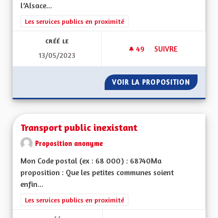
l’Alsace...
Filtrer les résultats de la catégorie : Les services publics en pro
Les services publics en proximité
CRÉÉ LE
49
49 ABONNÉS
SUIVRE
13/05/2023
TRANSPORT PUBLICS
VOIR LA PROPOSITION
TRANSPO
Transport public inexistant
Proposition anonyme
Mon Code postal (ex : 68 000) : 68740Ma
proposition : Que les petites communes soient
enfin...
Filtrer les résultats de la catégorie : Les services publics en pro
Les services publics en proximité