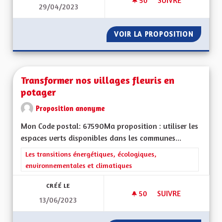
50
50 ABONNÉS
SUIVRE
29/04/2023
TRANSIT POIDS LOU
VOIR LA PROPOSITION
TRANSI
Transformer nos villages fleuris en
potager
Proposition anonyme
Mon Code postal: 67590Ma proposition : utiliser les
espaces verts disponibles dans les communes...
Filtrer les résultats de la catégorie : Les transitions énergéti
Les transitions énergétiques, écologiques,
environnementales et climatiques
CRÉÉ LE
50
50 ABONNÉS
SUIVRE
13/06/2023
TRANSFORMER NOS 