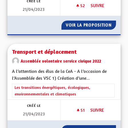
CRÉÉ LE
52
52 ABONNÉS
SUIVRE
21/04/2023
TRANSPORT PUBLIC 
VOIR LA PROPOSITION
TRANSP
Transport et déplacement
Assemblée volontaire service civique 2022
A l’attention des élus de la CeA - A l’occasion de
l’Assemblée des VSC 1) Création d’une...
Filtrer les résultats de la catégorie : Les transitions énergéti
Les transitions énergétiques, écologiques,
environnementales et climatiques
CRÉÉ LE
51
51 ABONNÉS
SUIVRE
21/04/2023
TRANSPORT ET DÉ