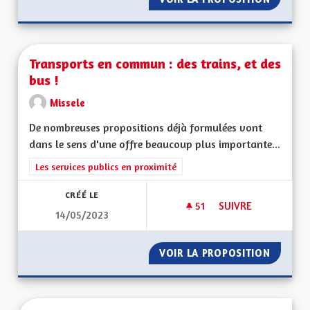
Transports en commun : des trains, et des
bus !
Missele
De nombreuses propositions déjà formulées vont
dans le sens d'une offre beaucoup plus importante...
Filtrer les résultats de la catégorie : Les services publics en pro
Les services publics en proximité
CRÉÉ LE
51
51 ABONNÉS
SUIVRE
14/05/2023
TRANSPORTS EN COM
VOIR LA PROPOSITION
TRANSP