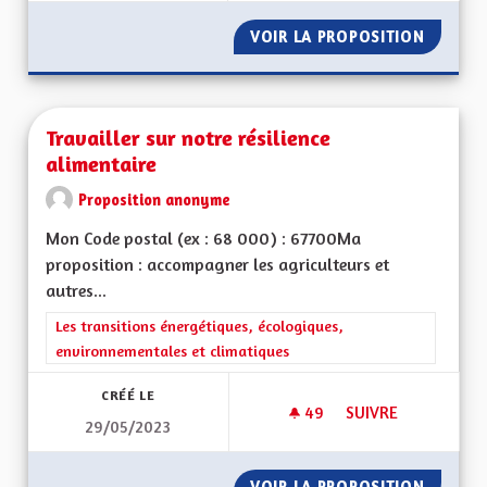
VOIR LA PROPOSITION
UN ENV
Travailler sur notre résilience
alimentaire
Proposition anonyme
Mon Code postal (ex : 68 000) : 67700Ma
proposition : accompagner les agriculteurs et
autres...
Filtrer les résultats de la catégorie : Les transitions énergéti
Les transitions énergétiques, écologiques,
environnementales et climatiques
CRÉÉ LE
49
49 ABONNÉS
SUIVRE
29/05/2023
TRAVAILLER SUR NO
VOIR LA PROPOSITION
TRAVAIL