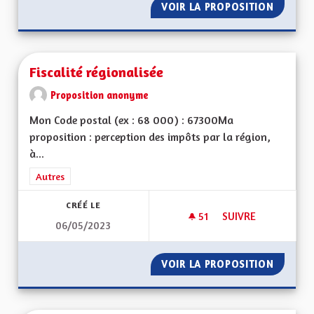
VOIR LA PROPOSITION
ECONOM
Fiscalité régionalisée
Proposition anonyme
Mon Code postal (ex : 68 000) : 67300Ma
proposition : perception des impôts par la région,
à...
Filtrer les résultats de la catégorie : Autres
Autres
CRÉÉ LE
51
51 ABONNÉS
SUIVRE
06/05/2023
FISCALITÉ RÉGIONA
VOIR LA PROPOSITION
FISCALI