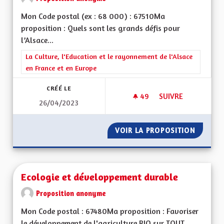
Mon Code postal (ex : 68 000) : 67510Ma
proposition : Quels sont les grands défis pour
l’Alsace...
Filtrer les résultats de la catégorie : La Culture, l'Education e
La Culture, l'Education et le rayonnement de l'Alsace
en France et en Europe
CRÉÉ LE
49
49 ABONNÉS
SUIVRE
26/04/2023
RENFORCEMENT POS
VOIR LA PROPOSITION
RENFOR
Ecologie et développement durable
Proposition anonyme
Mon Code postal : 67480Ma proposition : Favoriser
le développement de l'agriculture BIO sur TOUT...