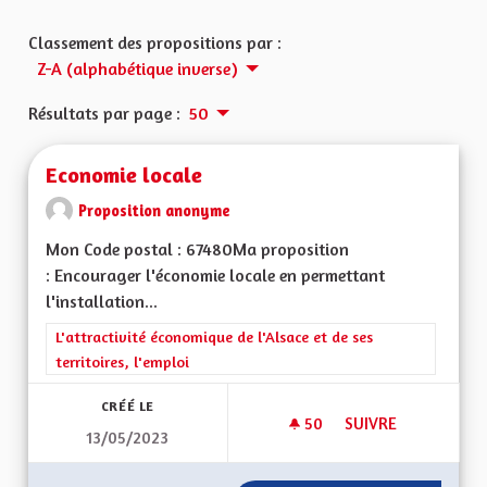
Classement des propositions par :
Z-A (alphabétique inverse)
Résultats par page :
50
Economie locale
Proposition anonyme
Mon Code postal : 67480Ma proposition
: Encourager l'économie locale en permettant
l'installation...
Filtrer les résultats de la catégorie : L'attractivité économique 
L'attractivité économique de l'Alsace et de ses
territoires, l'emploi
CRÉÉ LE
50
50 ABONNÉS
SUIVRE
13/05/2023
ECONOMIE LOCALE