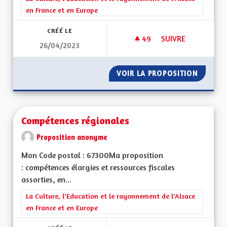
en France et en Europe
CRÉÉ LE
49
49 ABONNÉS
SUIVRE
26/04/2023
RENFORCEMENT DE L
VOIR LA PROPOSITION
RENFOR
Compétences régionales
Proposition anonyme
Mon Code postal : 67300Ma proposition
: compétences élargies et ressources fiscales
assorties, en...
Filtrer les résultats de la catégorie : La Culture, l'Education e
La Culture, l'Education et le rayonnement de l'Alsace
en France et en Europe