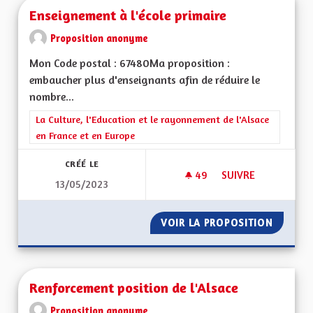
Enseignement à l'école primaire
Proposition anonyme
Mon Code postal : 67480Ma proposition :
embaucher plus d'enseignants afin de réduire le
nombre...
Filtrer les résultats de la catégorie : La Culture, l'Education e
La Culture, l'Education et le rayonnement de l'Alsace
en France et en Europe
CRÉÉ LE
49
49 ABONNÉS
SUIVRE
13/05/2023
ENSEIGNEMENT À L'
VOIR LA PROPOSITION
ENSEIG
Renforcement position de l'Alsace
Proposition anonyme