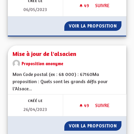
CRÉÉ LE
49
49 ABONNÉS
SUIVRE
06/05/2023
COMPÉTENCES RÉG
VOIR LA PROPOSITION
COMPÉT
Mise à jour de l'alsacien
Proposition anonyme
Mon Code postal (ex : 68 000) : 67160Ma
proposition : Quels sont les grands défis pour
l’Alsace...
CRÉÉ LE
49
49 ABONNÉS
SUIVRE
26/04/2023
MISE À JOUR DE L'A
VOIR LA PROPOSITION
MISE À 