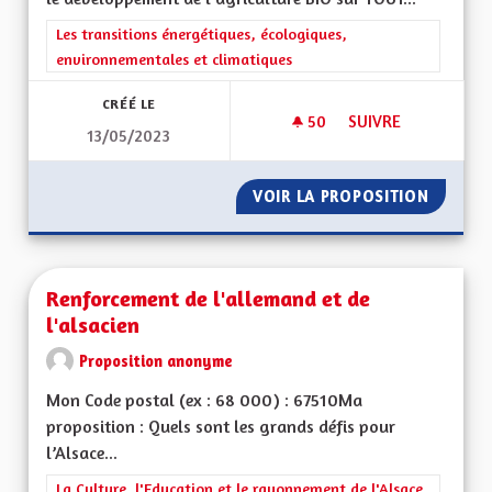
Filtrer les résultats de la catégorie : Les transitions énergéti
Les transitions énergétiques, écologiques,
environnementales et climatiques
CRÉÉ LE
50
50 ABONNÉS
SUIVRE
13/05/2023
ECOLOGIE ET DÉVE
VOIR LA PROPOSITION
ECOLOG
Renforcement de l'allemand et de
l'alsacien
Proposition anonyme
Mon Code postal (ex : 68 000) : 67510Ma
proposition : Quels sont les grands défis pour
l’Alsace...
Filtrer les résultats de la catégorie : La Culture, l'Education e
La Culture, l'Education et le rayonnement de l'Alsace